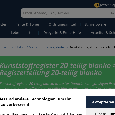
gratis Li
A-
etten
|
Tinte & Toner
|
Ordnungsmittel
|
Schreibwaren
|
l
|
Lebensmittel
|
Drogerie & Erste-Hilfe
|
Arbeits- & Sc
artseite
»
Ordnen / Archivieren
»
Registratur
»
Kunststoffregister 20-teilig blan
Kunststoffregister 20-teilig blanko 
Registerteilung 20-teilig blanko
Kunststoffregister 20-teilig blanko in bester Qualität zum günstigen Pre
Sie schnell Kunststoffregister 20-teilig blanko mit unserer Filter-Funktio
ies und andere Technologien, um Ihr
Akzeptieren
 zu verbessern!
unststoffregister 20-teilig blanko
Einstellun
bedarf Thüringen, ihrem Alpedia Marktplatz! Um Ihnen