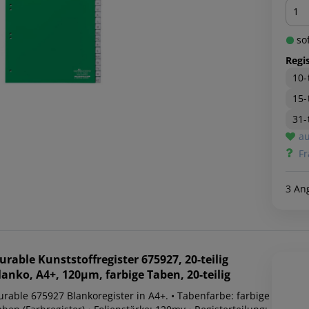
Men
sof
Regis
10-
15-
31-
au
Fr
3 An
urable
Kunststoffregister 675927, 20-teilig
lanko, A4+, 120µm, farbige Taben, 20-teilig
urable 675927 Blankoregister in A4+. • Tabenfarbe: farbige