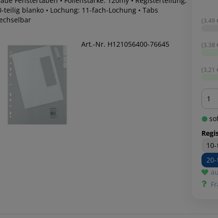
aue Fenstertaben • Folienstärke: 120my • Registerteilung:
0-teilig blanko • Lochung: 11-fach-Lochung • Tabs
echselbar
(3.49 €
Art.-Nr. H121056400-76645
(3.38 €
(3.21 €
Men
sof
Regis
10-
20-
au
Fr