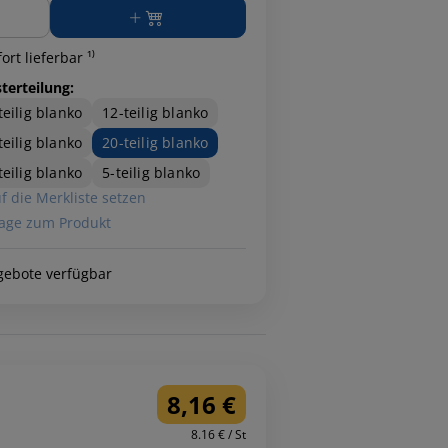
ge
ort lieferbar ¹⁾
terteilung:
teilig blanko
12-teilig blanko
teilig blanko
20-teilig blanko
teilig blanko
5-teilig blanko
f die Merkliste setzen
age zum Produkt
gebote verfügbar
8,16 €
8.16 € / St