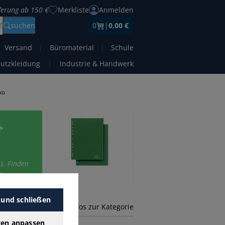
eferung ab 150 €
Merkliste
Anmelden
Z
suchen
0
|
0,00 €
Versand
|
Büromaterial
|
Schule
hutzkleidung
|
Industrie & Handwerk
ko
>
is. Finden
n.
 und schließen
mehr Infos zur Kategorie
gen anpassen