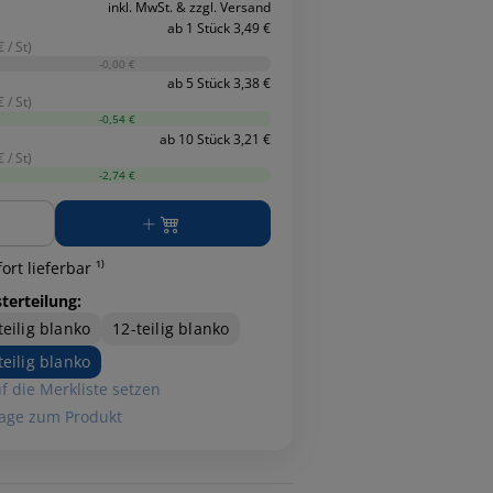
inkl. MwSt. & zzgl. Versand
ab 1 Stück 3,49 €
 / St)
-0,00 €
ab 5 Stück 3,38 €
 / St)
-0,54 €
ab 10 Stück 3,21 €
 / St)
-2,74 €
ge
ort lieferbar ¹⁾
terteilung:
teilig blanko
12-teilig blanko
teilig blanko
f die Merkliste setzen
age zum Produkt