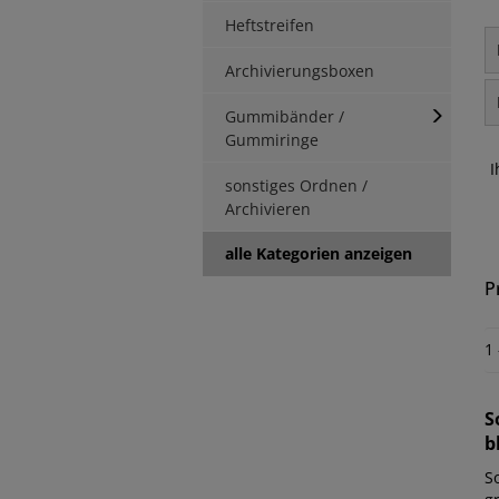
Heftstreifen
Archivierungsboxen
Gummibänder /
Gummiringe
I
sonstiges Ordnen /
Archivieren
alle Kategorien anzeigen
P
1
S
b
S