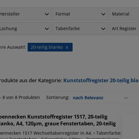
Hersteller
Format
Material
Lochung
Tabenfarbe
Art Register
hre Auswahl:
20-teilig blanko
x
rodukte aus der Kategorie:
Kunststoffregister 20-teilig bl
 - 8 von 8 Produkten
Sortierung:
oennecken
Kunststoffregister 1517, 20-teilig
lanko, A4, 120µm, graue Fenstertaben, 20-teilig
oennecken 1517 Wechseltabenregister in A4. • Tabenfarbe: