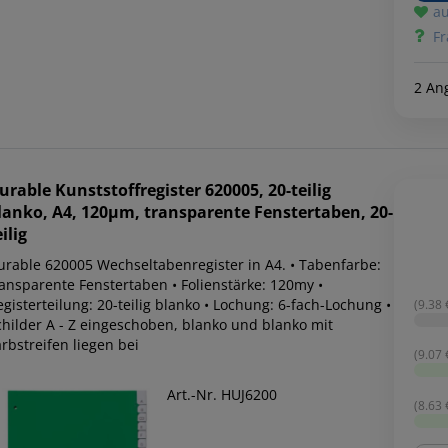
au
Fr
2 An
urable
Kunststoffregister 620005, 20-teilig
lanko, A4, 120µm, transparente Fenstertaben, 20-
ilig
urable 620005 Wechseltabenregister in A4. • Tabenfarbe:
ransparente Fenstertaben • Folienstärke: 120my •
gisterteilung: 20-teilig blanko • Lochung: 6-fach-Lochung •
(9.38 €
childer A - Z eingeschoben, blanko und blanko mit
rbstreifen liegen bei
(9.07 €
Art.-Nr. HUJ6200
(8.63 €