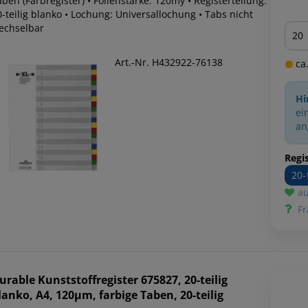
ben (Farbregister) • Folienstärke: 120my • Registerteilung:
-teilig blanko • Lochung: Universallochung • Tabs nicht
Men
echselbar
Art.-Nr. H432922-76138
ca.
Hi
ei
an
Regis
20-
au
Fr
urable
Kunststoffregister 675827, 20-teilig
lanko, A4, 120µm, farbige Taben, 20-teilig