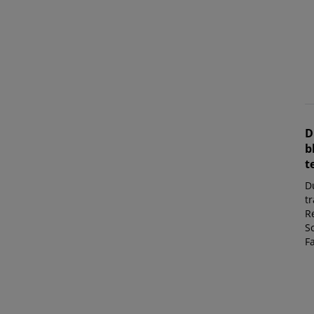
D
b
te
D
t
Re
S
Fa