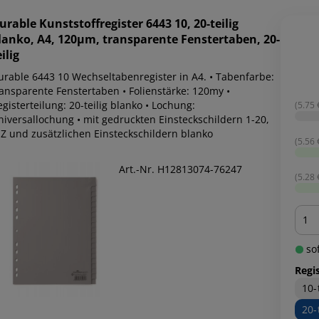
urable
Kunststoffregister 6443 10, 20-teilig
lanko, A4, 120µm, transparente Fenstertaben, 20-
ilig
urable 6443 10 Wechseltabenregister in A4. • Tabenfarbe:
ransparente Fenstertaben • Folienstärke: 120my •
gisterteilung: 20-teilig blanko • Lochung:
(5.75 €
niversallochung • mit gedruckten Einsteckschildern 1-20,
-Z und zusätzlichen Einsteckschildern blanko
(5.56 €
Art.-Nr. H12813074-76247
(5.28 €
Men
sof
Regis
10-
20-