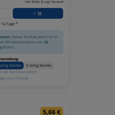
inkl. MwSt. & zzgl. Versand
ge
 14 Tage ²⁾
nweis:
Dieses Produkt wird nur in
ner Mindestabnahme von
20
geboten.
terteilung:
teilig blanko
5-teilig blanko
f die Merkliste setzen
age zum Produkt
5,66 €