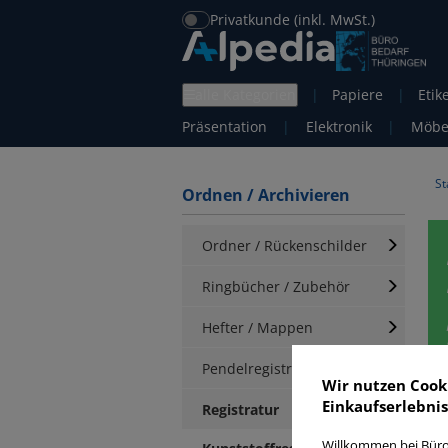
Privatkunde (inkl. MwSt.)
alle Kategorien
|
Papiere
|
Etik
Präsentation
|
Elektronik
|
Möbe
St
Ordnen / Archivieren
Ordner / Rückenschilder
Ringbücher / Zubehör
Hefter / Mappen
Pendelregistratur
Wir nutzen Cook
Einkaufserlebnis
K
Registratur
Willkommen bei Büro