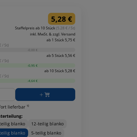
5,28 €
Staffelpreis ab 10 Stück
(5.28 € / St)
inkl. MwSt. & zzgl. Versand
ab 1 Stück 5,75 €
 / St)
-0,00 €
ab 5 Stück 5,56 €
 / St)
-0,95 €
ab 10 Stück 5,28 €
 / St)
-4,64 €
ge
ort lieferbar ¹⁾
terteilung:
teilig blanko
12-teilig blanko
teilig blanko
5-teilig blanko