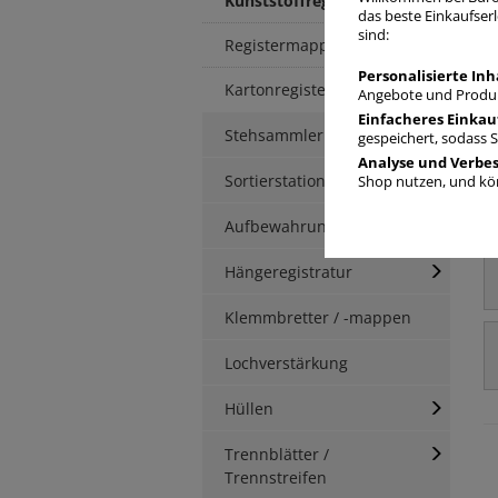
Kunststoffregister
das beste Einkaufserl
sind:
Registermappen
Personalisierte Inh
Kartonregister
Angebote und Produk
Einfacheres Einkau
Stehsammler
gespeichert, sodass 
Analyse und Verbe
Sortierstationen / Ablagen
Shop nutzen, und kön
Aufbewahrungsbox
Hängeregistratur
Klemmbretter / -mappen
Lochverstärkung
Hüllen
Trennblätter /
Trennstreifen