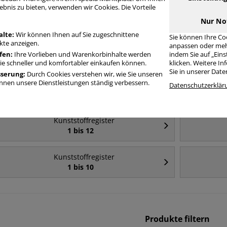
ebnis zu bieten, verwenden wir Cookies. Die Vorteile
Häufig gesucht
Nur No
alte:
Wir können Ihnen auf Sie zugeschnittene
Sie können Ihre Co
te anzeigen.
anpassen oder meh
Kunststoffregister
fen:
Ihre Vorlieben und Warenkorbinhalte werden
indem Sie auf „Ein
A4
Sie schneller und komfortabler einkaufen können.
klicken. Weitere I
Sie in unserer Dat
sserung:
Durch Cookies verstehen wir, wie Sie unseren
nen unsere Dienstleistungen ständig verbessern.
Kunststoffregister
Datenschutzerklär
A4+
Kunststoffregister
1 bis 12
Kunststoffregister
1 bis 10
Produkte filtern