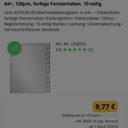
A4+, 120µm, farbige Fenstertaben, 10-teilig
Leitz 4370-00-00 Wechseltabenregister in A4+. • Tabenfarbe:
farbige Fenstertaben (Farbregister) • Folienstärke: 120my •
Registerteilung: 10-teilig blanko • Lochung: Universallochung •
mit beschriftbaren Deckblatt
Art.-Nr. LEI4370
5/5
(1)
9,77 €
Staffelpreis ab 10 Stück
(9.77 € / St)
inkl. MwSt. & zzgl. Versand
ab 1 Stück 10,63 €