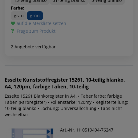
15-teilig blanko
31-teilig blanko
5-teilig blanko
Farbe:
grau
grün
auf die Merkliste setzen
Frage zum Produkt
2 Angebote verfügbar
Esselte
Kunststoffregister 15261, 10-teilig blanko,
A4, 120µm, farbige Taben, 10-teilig
Esselte 15261 Blankoregister in A4. • Tabenfarbe: farbige
Taben (Farbregister) • Folienstärke: 120my • Registerteilung:
10-teilig blanko • Lochung: Universallochung • Tabs nicht
wechselbar
Art.-Nr. H10519494-76247