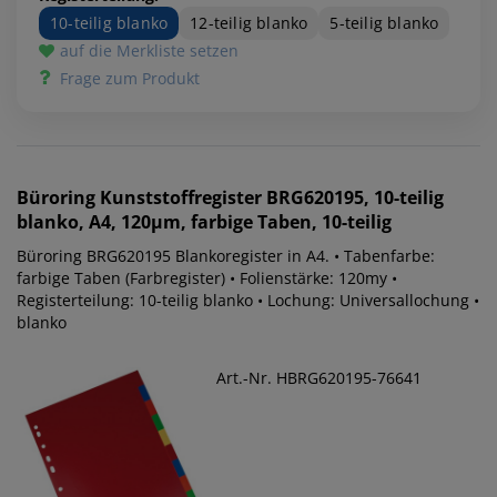
10-teilig blanko
12-teilig blanko
5-teilig blanko
auf die Merkliste setzen
Frage zum Produkt
Büroring
Kunststoffregister BRG620195, 10-teilig
blanko, A4, 120µm, farbige Taben, 10-teilig
Büroring BRG620195 Blankoregister in A4. • Tabenfarbe:
farbige Taben (Farbregister) • Folienstärke: 120my •
Registerteilung: 10-teilig blanko • Lochung: Universallochung •
blanko
Art.-Nr. HBRG620195-76641