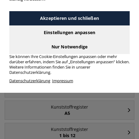
Akzeptieren und schließen
Häufig gesucht
Einstellungen anpassen
Kunststoffregister
A4
Nur Notwendige
Sie können Ihre Cookie-Einstellungen anpassen oder mehr
darüber erfahren, indem Sie auf „Einstellungen anpassen“ klicken.
Kunststoffregister
Weitere Informationen finden Sie in unserer
A bis Z
Datenschutzerklärung.
Datenschutzerklärung
Impressum
Kunststoffregister
A4+
Kunststoffregister
A5
Kunststoffregister
1 bis 12