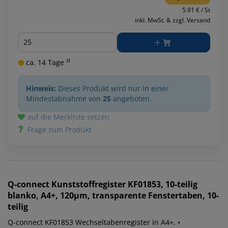
5.91 € / St
inkl. MwSt. & zzgl. Versand
Menge
ca. 14 Tage ²⁾
Hinweis:
Dieses Produkt wird nur in einer
Mindestabnahme von
25
angeboten.
auf die Merkliste setzen
Frage zum Produkt
Q-connect
Kunststoffregister KF01853, 10-teilig
blanko, A4+, 120µm, transparente Fenstertaben, 10-
teilig
Q-connect KF01853 Wechseltabenregister in A4+. •