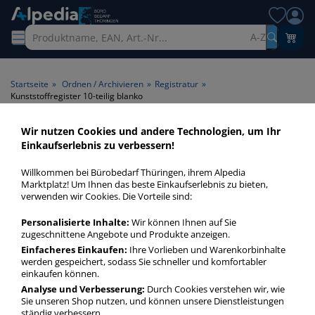
A-Z
Startseite
»
Ordnen / Archivieren
»
Registratur
»
Kunststoffregister 10-teilig blanko
Wir nutzen Cookies und andere Technologien, um Ihr
Kunststoffregister 10-teilig
Einkaufserlebnis zu verbessern!
blanko > Registerteilung 10-
Willkommen bei Bürobedarf Thüringen, ihrem Alpedia
teilig blanko
Marktplatz! Um Ihnen das beste Einkaufserlebnis zu bieten,
verwenden wir Cookies. Die Vorteile sind:
Kunststoffregister 10-teilig blanko in bester Qualität zum
Personalisierte Inhalte:
Wir können Ihnen auf Sie
günstigen Preis. Finden Sie schnell Kunststoffregister 10-
zugeschnittene Angebote und Produkte anzeigen.
teilig blanko mit unserer Filter-Funktion.
Einfacheres Einkaufen:
Ihre Vorlieben und Warenkorbinhalte
werden gespeichert, sodass Sie schneller und komfortabler
einkaufen können.
Kunststoffregister 10-teilig blanko
Analyse und Verbesserung:
Durch Cookies verstehen wir, wie
Sie unseren Shop nutzen, und können unsere Dienstleistungen
mehr Infos zur Kategorie
ständig verbessern.