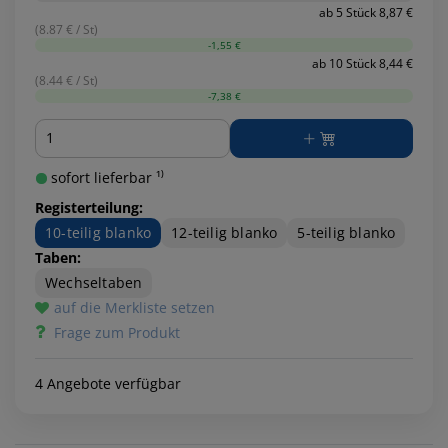
ab 5 Stück 8,87 €
(8.87 € / St)
-1,55 €
ab 10 Stück 8,44 €
(8.44 € / St)
-7,38 €
Menge
sofort lieferbar ¹⁾
Registerteilung:
10-teilig blanko
12-teilig blanko
5-teilig blanko
Taben:
Wechseltaben
auf die Merkliste setzen
Frage zum Produkt
4 Angebote verfügbar