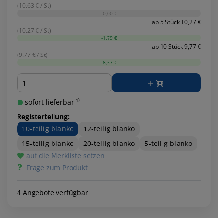
(10.63 € / St)
-0,00 €
ab 5 Stück 10,27 €
(10.27 € / St)
-1,79 €
ab 10 Stück 9,77 €
(9.77 € / St)
-8,57 €
Menge
sofort lieferbar ¹⁾
Registerteilung:
10-teilig blanko
12-teilig blanko
15-teilig blanko
20-teilig blanko
5-teilig blanko
auf die Merkliste setzen
Frage zum Produkt
4 Angebote verfügbar