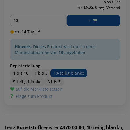
5.58 € / St
inkl. MwSt. & zzgl. Versand
Menge
ca. 14 Tage ²⁾
Hinweis:
Dieses Produkt wird nur in einer
Mindestabnahme von
10
angeboten.
Registerteilung:
1 bis 10
1 bis 5
10-teilig blanko
5-teilig blanko
A bis Z
auf die Merkliste setzen
Frage zum Produkt
Leitz
Kunststoffregister 4370-00-00, 10-teilig blanko,