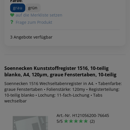
Farbe:
grau
grün
auf die Merkliste setzen
Frage zum Produkt
3 Angebote verfügbar
Soennecken
Kunststoffregister 1516, 10-teilig
blanko, A4, 120µm, graue Fenstertaben, 10-teilig
Soennecken 1516 Wechseltabenregister in A4. • Tabenfarbe:
graue Fenstertaben • Folienstärke: 120my • Registerteilung:
10-teilig blanko • Lochung: 11-fach-Lochung • Tabs
wechselbar
Art.-Nr. H121056200-76645
5/5
(2)