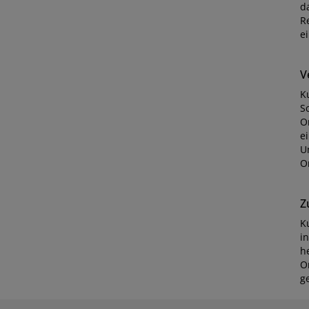
d
R
e
V
K
S
O
e
U
Or
Z
K
i
h
O
g