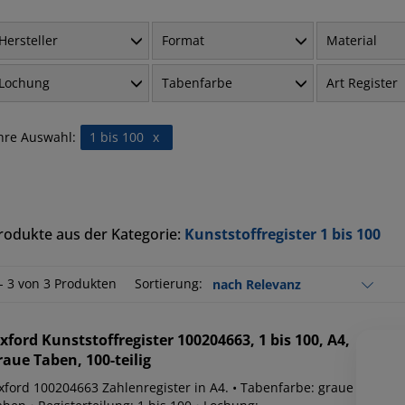
Hersteller
Format
Material
Lochung
Tabenfarbe
Art Register
hre Auswahl:
1 bis 100
x
rodukte aus der Kategorie:
Kunststoffregister 1 bis 100
 - 3 von 3 Produkten
Sortierung:
xford
Kunststoffregister 100204663, 1 bis 100, A4,
raue Taben, 100-teilig
xford 100204663 Zahlenregister in A4. • Tabenfarbe: graue