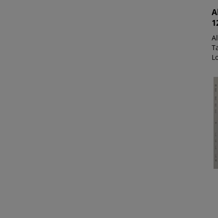
A
1
A
Ta
L