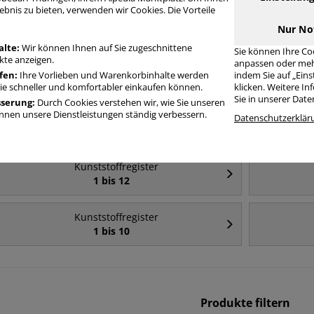
ebnis zu bieten, verwenden wir Cookies. Die Vorteile
Häufig gesucht
Nur No
alte:
Wir können Ihnen auf Sie zugeschnittene
Sie können Ihre Co
te anzeigen.
anpassen oder meh
Kunststoffregister
fen:
Ihre Vorlieben und Warenkorbinhalte werden
indem Sie auf „Ein
A4
Sie schneller und komfortabler einkaufen können.
klicken. Weitere I
Sie in unserer Dat
sserung:
Durch Cookies verstehen wir, wie Sie unseren
nen unsere Dienstleistungen ständig verbessern.
Kunststoffregister
Datenschutzerklär
A4+
Kunststoffregister
1 bis 12
Kunststoffregister
1 bis 10
Produkte filtern