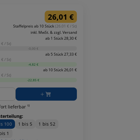
26,01 €
Staffelpreis ab 10 Stück
(26.01 € / St)
inkl. MwSt. & zzgl. Versand
ab 1 Stück 28,30 €
 € / St)
-0,00 €
ab 5 Stück 27,33 €
 € / St)
-4,82 €
ab 10 Stück 26,01 €
 € / St)
-22,85 €
ge
ort lieferbar ¹⁾
terteilung:
is 100
1 bis 5
1 bis 52
bis 1