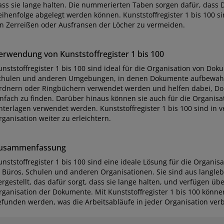
ass sie lange halten. Die nummerierten Taben sorgen dafür, dass
eihenfolge abgelegt werden können. Kunststoffregister 1 bis 100 si
in Zerreißen oder Ausfransen der Löcher zu vermeiden.
erwendung von Kunststoffregister 1 bis 100
unststoffregister 1 bis 100 sind ideal für die Organisation von Do
chulen und anderen Umgebungen, in denen Dokumente aufbewahr
rdnern oder Ringbüchern verwendet werden und helfen dabei, Do
infach zu finden. Darüber hinaus können sie auch für die Organis
nterlagen verwendet werden. Kunststoffregister 1 bis 100 sind in 
ganisation weiter zu erleichtern.
usammenfassung
unststoffregister 1 bis 100 sind eine ideale Lösung für die Organ
n Büros, Schulen und anderen Organisationen. Sie sind aus langl
ergestellt, das dafür sorgt, dass sie lange halten, und verfügen 
rganisation der Dokumente. Mit Kunststoffregister 1 bis 100 könn
efunden werden, was die Arbeitsabläufe in jeder Organisation verb