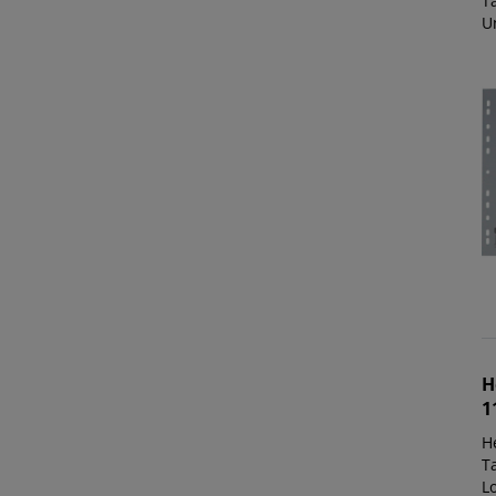
Ta
U
H
1
H
Ta
L