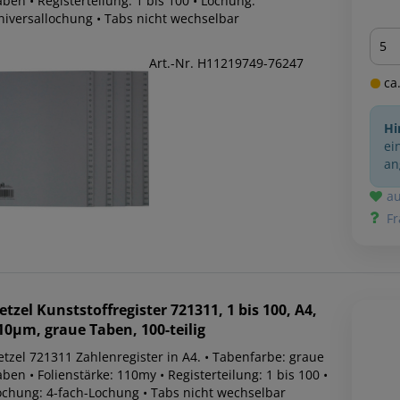
ben • Registerteilung: 1 bis 100 • Lochung:
niversallochung • Tabs nicht wechselbar
Men
Art.-Nr. H11219749-76247
ca.
Hi
ei
an
au
Fr
etzel
Kunststoffregister 721311, 1 bis 100, A4,
10µm, graue Taben, 100-teilig
etzel 721311 Zahlenregister in A4. • Tabenfarbe: graue
ben • Folienstärke: 110my • Registerteilung: 1 bis 100 •
ochung: 4-fach-Lochung • Tabs nicht wechselbar