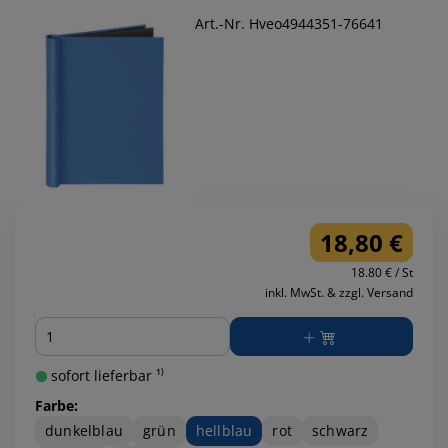
Art.-Nr. Hveo4944351-76641
18,80 €
18.80 € / St
inkl. MwSt. & zzgl. Versand
Menge
sofort lieferbar ¹⁾
Farbe:
dunkelblau
grün
hellblau
rot
schwarz