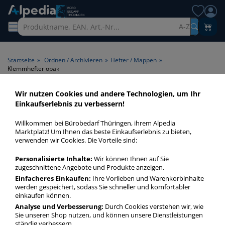
A-Z
Startseite
»
Ordnen / Archivieren
»
Hefter / Mappen
»
Klemmhefter opak
Wir nutzen Cookies und andere Technologien, um Ihr
Klemmhefter opak >
Einkaufserlebnis zu verbessern!
Vorderdeckel opak
Willkommen bei Bürobedarf Thüringen, ihrem Alpedia
Marktplatz! Um Ihnen das beste Einkaufserlebnis zu bieten,
Klemmhefter opak in bester Qualität zum günstigen Preis.
verwenden wir Cookies. Die Vorteile sind:
Finden Sie schnell Klemmhefter opak mit unserer Filter-
Personalisierte Inhalte:
Wir können Ihnen auf Sie
Funktion.
zugeschnittene Angebote und Produkte anzeigen.
Einfacheres Einkaufen:
Ihre Vorlieben und Warenkorbinhalte
werden gespeichert, sodass Sie schneller und komfortabler
Klemmhefter opak
einkaufen können.
mehr Infos zur Kategorie
Analyse und Verbesserung:
Durch Cookies verstehen wir, wie
Sie unseren Shop nutzen, und können unsere Dienstleistungen
ständig verbessern.