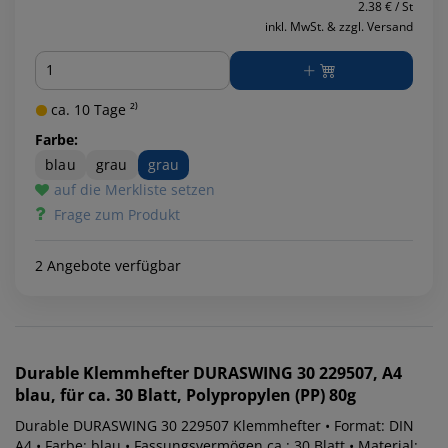
2.38 € / St
inkl. MwSt. & zzgl. Versand
Menge
ca. 10 Tage ²⁾
Farbe:
blau
grau
grau
auf die Merkliste setzen
Frage zum Produkt
2 Angebote verfügbar
Durable
Klemmhefter DURASWING 30 229507, A4
blau, für ca. 30 Blatt, Polypropylen (PP) 80g
Durable DURASWING 30 229507 Klemmhefter • Format: DIN
A4 • Farbe: blau • Fassungsvermögen ca.: 30 Blatt • Material: