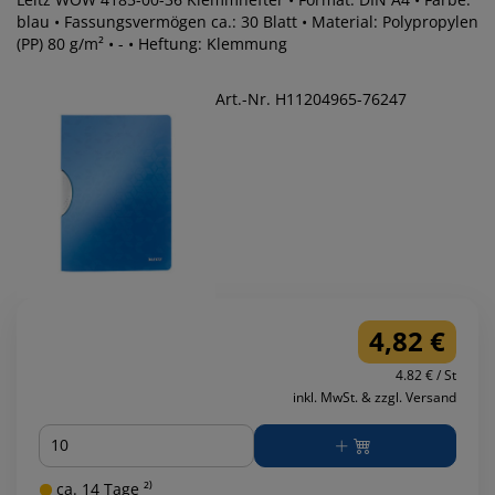
blau • Fassungsvermögen ca.: 30 Blatt • Material: Polypropylen
(PP) 80 g/m² • - • Heftung: Klemmung
Art.-Nr. H11204965-76247
4,82 €
4.82 € / St
inkl. MwSt. & zzgl. Versand
Menge
ca. 14 Tage ²⁾