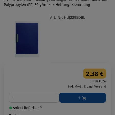
Polypropylen (PP) 80 g/m² • - • Heftung: Klemmung
Art.-Nr. HUJ2295DBL
2,38 €
2.38 € / St
inkl. MwSt. & zzgl. Versand
Menge
sofort lieferbar ¹⁾