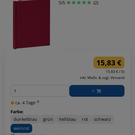
5/5
(2)
15,83 €
15.83 € / St
inkl. MwSt. & zzgl. Versand
Menge
ca. 4 Tage ²⁾
Farbe:
dunkelblau
grün
hellblau
rot
schwarz
weinrot