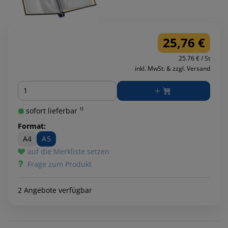
25,76 €
25.76 € / St
inkl. MwSt. & zzgl. Versand
Menge
sofort lieferbar ¹⁾
Format:
A4
A5
auf die Merkliste setzen
Frage zum Produkt
2 Angebote verfügbar