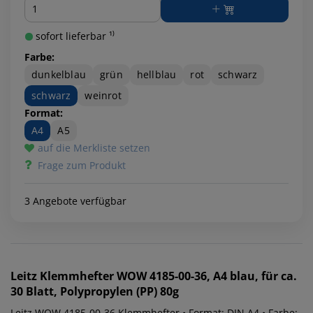
Menge
sofort lieferbar ¹⁾
Farbe:
dunkelblau
grün
hellblau
rot
schwarz
schwarz
weinrot
Format:
A4
A5
auf die Merkliste setzen
Frage zum Produkt
3 Angebote verfügbar
Leitz
Klemmhefter WOW 4185-00-36, A4 blau, für ca.
30 Blatt, Polypropylen (PP) 80g
Leitz WOW 4185-00-36 Klemmhefter • Format: DIN A4 • Farbe: