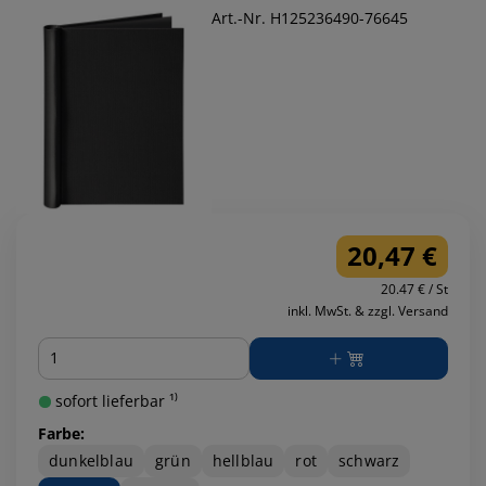
Art.-Nr. H125236490-76645
20,47 €
20.47 € / St
inkl. MwSt. & zzgl. Versand
Menge
sofort lieferbar ¹⁾
Farbe:
dunkelblau
grün
hellblau
rot
schwarz