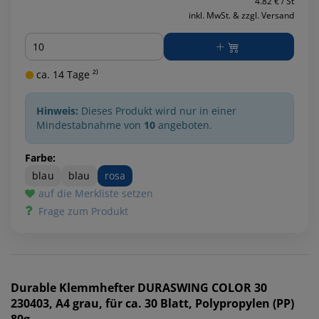
4.82 € / St
inkl. MwSt. & zzgl. Versand
Menge
ca. 14 Tage ²⁾
Hinweis:
Dieses Produkt wird nur in einer
Mindestabnahme von
10
angeboten.
Farbe:
blau
blau
rosa
auf die Merkliste setzen
Frage zum Produkt
Durable
Klemmhefter DURASWING COLOR 30
230403, A4 grau, für ca. 30 Blatt, Polypropylen (PP)