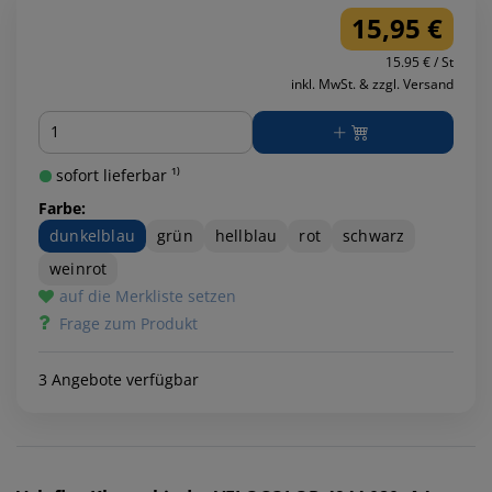
15,95 €
15.95 € / St
inkl. MwSt. & zzgl. Versand
Menge
sofort lieferbar ¹⁾
Farbe:
dunkelblau
grün
hellblau
rot
schwarz
weinrot
auf die Merkliste setzen
Frage zum Produkt
3 Angebote verfügbar