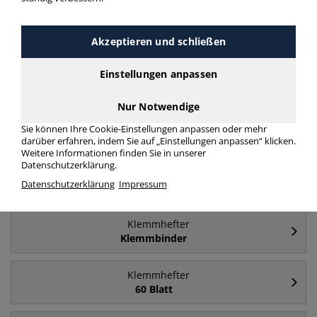
Häufig gesucht
Akzeptieren und schließen
Klemmhefter
Einstellungen anpassen
A4
Nur Notwendige
Klemmhefter
Sie können Ihre Cookie-Einstellungen anpassen oder mehr
100 Blatt
darüber erfahren, indem Sie auf „Einstellungen anpassen“ klicken.
Weitere Informationen finden Sie in unserer
Datenschutzerklärung.
Klemmhefter
Datenschutzerklärung
Impressum
A5
Klemmhefter
Klemmbinder
Klemmhefter
60 Blatt