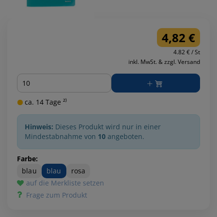
4,82 €
4.82 € / St
inkl. MwSt. & zzgl. Versand
Menge
ca. 14 Tage ²⁾
Hinweis:
Dieses Produkt wird nur in einer
Mindestabnahme von
10
angeboten.
Farbe:
blau
blau
rosa
auf die Merkliste setzen
Frage zum Produkt