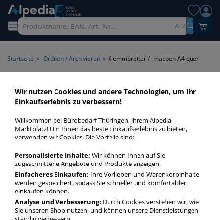
A-Z
Startseite
»
Ordnen / Archivieren
»
Klemmbretter / -mappen A4 quer
Klemmbretter / -mappen A4
Wir nutzen Cookies und andere Technologien, um Ihr
Einkaufserlebnis zu verbessern!
quer > Format A4 quer
Willkommen bei Bürobedarf Thüringen, ihrem Alpedia
Klemmbretter / -mappen A4 quer in bester Qualität zum
Marktplatz! Um Ihnen das beste Einkaufserlebnis zu bieten,
verwenden wir Cookies. Die Vorteile sind:
günstigen Preis. Finden Sie schnell Klemmbretter / -mappen
A4 quer mit unserer Filter-Funktion.
Personalisierte Inhalte:
Wir können Ihnen auf Sie
zugeschnittene Angebote und Produkte anzeigen.
Einfacheres Einkaufen:
Ihre Vorlieben und Warenkorbinhalte
Klemmbretter / -mappen A4 quer
werden gespeichert, sodass Sie schneller und komfortabler
mehr Infos zur Kategorie
einkaufen können.
Analyse und Verbesserung:
Durch Cookies verstehen wir, wie
Sie unseren Shop nutzen, und können unsere Dienstleistungen
ständig verbessern.