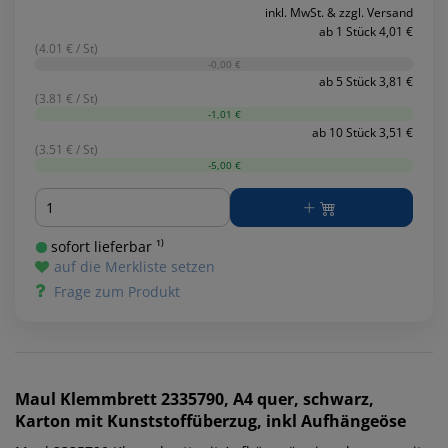
inkl. MwSt. & zzgl. Versand
ab 1 Stück 4,01 €
(4.01 € / St)
-0,00 €
ab 5 Stück 3,81 €
(3.81 € / St)
-1,01 €
ab 10 Stück 3,51 €
(3.51 € / St)
-5,00 €
Menge
sofort lieferbar ¹⁾
auf die Merkliste setzen
Frage zum Produkt
Maul
Klemmbrett 2335790, A4 quer, schwarz,
Karton mit Kunststoffüberzug, inkl Aufhängeöse