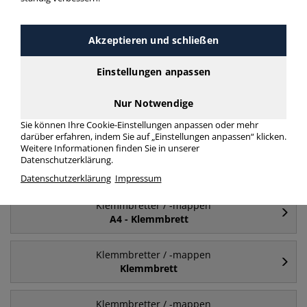
Häufig gesucht
Akzeptieren und schließen
Klemmbretter / -mappen
A4
Einstellungen anpassen
Nur Notwendige
Klemmbretter / -mappen
A5
Sie können Ihre Cookie-Einstellungen anpassen oder mehr
darüber erfahren, indem Sie auf „Einstellungen anpassen“ klicken.
Weitere Informationen finden Sie in unserer
Klemmbretter / -mappen
Datenschutzerklärung.
A4 - Klemmmappe
Datenschutzerklärung
Impressum
Klemmbretter / -mappen
A4 - Klemmbrett
Klemmbretter / -mappen
Klemmbrett
Klemmbretter / -mappen