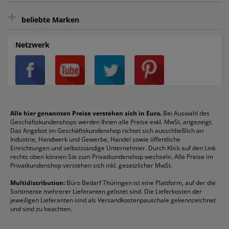
Bürobedarf-Ratgeber
+
FAQ
Aktenvernichter
Haftnotizen
Prospekthüllen
beliebte Marken
Auftragspauschale
Archivboxen
Hängeregistratur
Registraturen
AGB
Batterien
Alco
Heftgeräte
Landré
Rückenschilder
Netzwerk
Datenschutz
Bleistifte
Avery/Zweckform
Heftstreifen
Leitz
Radiergummis
Privatsphäre-Einstellungen
Blöcke
Bic
Kaffee
Läufer
Schnellhefter
Über uns
Boardmarker
Canon
Klebeband
Melitta
Sichthüllen
Impressum
Briefablagen
Color Copy
Klebestifte
Navigator
Stehsammler
Reklamation / Retouren
Briefumschläge
Durable
Klemmmappen
Pentel
Taschenrechner
Alle hier genannten Preise verstehen sich in Euro.
Bei Auswahl des
Geschäftskundenshops werden Ihnen alle Preise exkl. MwSt. angezeigt.
Vertrag widerrufen (Privatkunden)
Druckerpatronen
DYMO
Kopierpapier
Pelikan
Textmarker
Das Angebot im Geschäftskundenshop richtet sich ausschließlich an
Rabatte & Aktionen
Etiketten
Edding
Korrekturmittel
Pilot
Tintenroller
Industrie, Handwerk und Gewerbe, Handel sowie öffentliche
Einrichtungen und selbstständige Unternehmer. Durch Klick auf den Link
Fineliner
Esselte
Kugelschreiber
Pritt
Tintenpatronen
rechts oben können Sie zum Privatkundenshop wechseln. Alle Preise im
Folienschreiber
Faber-Castell
Mappen
Schneider
Toilettenpapier
Privatkundenshop verstehen sich inkl. gesetzlicher MwSt.
Formulare
Fellowes
Ordner
Stabilo
Toner
Multidistribution:
Büro Bedarf Thüringen ist eine Plattform, auf der die
Sortimente mehrerer Lieferanten gelistet sind. Die Lieferkosten der
Gelschreiber
Franken
Packband
Staedtler
Versandmaterial
jeweiligen Lieferanten sind als Versandkostenpauschale gekennzeichnet
Geschäftsbücher
Fripa
Permanentmarker
Tesa
Versandtaschen
und sind zu beachten.
HAN
Tipp-Ex