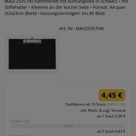
Maul 2335790 Klemmbrett mit Aufhängeöse in schwarz • mit
Stiftehalter • Klemme an der kurzen Seite • Format: A4 quer
(32x23cm (BxH)) • Fassungsvermögen: bis 80 Blatt
Art.-Nr. MAU23357SW
4,45 €
Staffelpreis ab 10 Stück
(4.45 € / St)
inkl. MwSt. & zzgl. Versand
ab 1 Stück 5,08 €
(5.08 € / St)
-0,00 €
ab 5 Stück 4,83 €