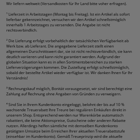
HP
alle Marken anzeigen
Wir liefern weltweit (Versandkosten für Ihr Land bitte voher erfragen).
¹
Lieferzeit in Arbeitstagen (Montag bis Freitag). Ist ein Artikel als sofort
lieferbar gekennzeichnet, versuchen wir den Artikel schnellstmöglich
innerhalb 1 Arbeitstages zu versenden. Die Angabe ist nicht
rechtsverbindlich.
²
Die Lieferung erfolgt vorbehaltlich der tatsächlichen Verfügbarkeit ab
Werk bzw. ab Lieferant. Die angegebene Lieferzeit stellt einen
allgemeinen Durschnittswert dar, sie ist nicht rechtsverbindlich, sie kann
deutlich variieren und kann nicht garantiert werden. Aufgrund der
globalen Situation kann es in allen Sortimentsbereichen zu starken
Lieferverzögerungen kommen. Die Zustellung erfolgt schnellstmöglich,
sobald der bestellte Artikel wieder verfügbar ist. Wir danken Ihnen für Ihr
Verständnis!
³
Rechnungskauf möglich, Bonität vorausgesetzt, wir sind berechtigt eine
Zahlung auf Rechnung ohne Angaben von Gründen zu verweigern.
⁴
Sind Sie in Ihrem Kundenkonto eingeloggt, belohnt der bis auf 10 %
wachsende Treuerabatt Ihre Treure bei regulären Einkäufen direkt in
unserem Shop. Entsprechend werden nur Warenkörbe automatisch
rabattiert, die keine Aktionspreise, Gutscheine oder anderen Rabatte
nutzen. Allerdings helfen sämtliche mit demselben Kundenkonto
getätigten Umsätze beim Erreichen Ihrer aktuellen Treuerabattstufe
(einsehbar im Kundenkonto). Gemäß Treueprinzip wird die aktuelle