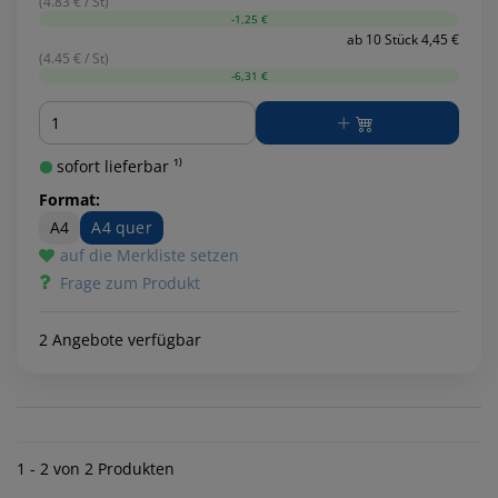
(4.83 € / St)
-1,25 €
ab 10 Stück 4,45 €
(4.45 € / St)
-6,31 €
Menge
sofort lieferbar ¹⁾
Format:
A4
A4 quer
auf die Merkliste setzen
Frage zum Produkt
2 Angebote verfügbar
1 - 2 von 2 Produkten