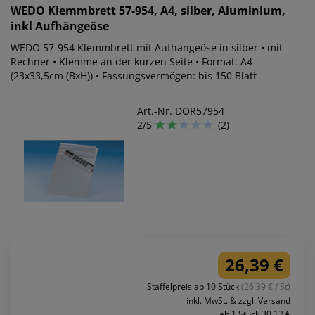
WEDO
Klemmbrett 57-954, A4, silber, Aluminium,
inkl Aufhängeöse
WEDO 57-954 Klemmbrett mit Aufhängeöse in silber • mit
Rechner • Klemme an der kurzen Seite • Format: A4
(23x33,5cm (BxH)) • Fassungsvermögen: bis 150 Blatt
Art.-Nr. DOR57954
2/5
(2)
26,39 €
Staffelpreis ab 10 Stück
(26.39 € / St)
inkl. MwSt. & zzgl. Versand
ab 1 Stück 30,12 €