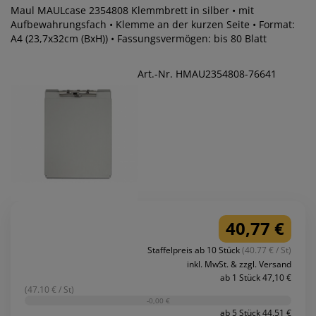
Maul MAULcase 2354808 Klemmbrett in silber • mit
Aufbewahrungsfach • Klemme an der kurzen Seite • Format:
A4 (23,7x32cm (BxH)) • Fassungsvermögen: bis 80 Blatt
Art.-Nr. HMAU2354808-76641
40,77 €
Staffelpreis ab 10 Stück
(40.77 € / St)
inkl. MwSt. & zzgl. Versand
ab 1 Stück 47,10 €
(47.10 € / St)
-0,00 €
ab 5 Stück 44,51 €