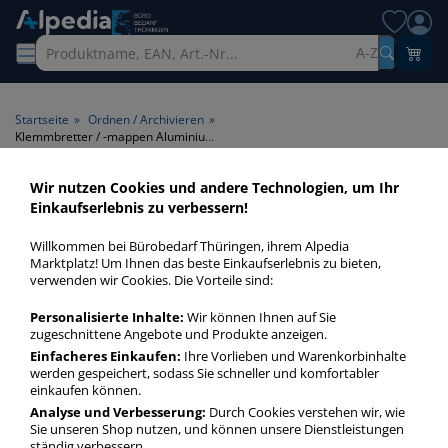
A-Z
Startseite
»
Ordnen / Archivieren
»
Klemmbretter / -mappen Aluminium A4
Wir nutzen Cookies und andere Technologien, um Ihr
Klemmbretter / -mappen
Einkaufserlebnis zu verbessern!
Aluminium A4 > Format A4 >
Willkommen bei Bürobedarf Thüringen, ihrem Alpedia
Material Aluminium
Marktplatz! Um Ihnen das beste Einkaufserlebnis zu bieten,
verwenden wir Cookies. Die Vorteile sind:
Klemmbretter / -mappen A4 Aluminium in bester Qualität
Personalisierte Inhalte:
Wir können Ihnen auf Sie
zum günstigen Preis. Finden Sie schnell Klemmbretter / -
zugeschnittene Angebote und Produkte anzeigen.
mappen A4 Aluminium mit unserer Filter-Funktion.
Einfacheres Einkaufen:
Ihre Vorlieben und Warenkorbinhalte
werden gespeichert, sodass Sie schneller und komfortabler
einkaufen können.
Klemmbretter / -mappen Aluminium A4
Analyse und Verbesserung:
Durch Cookies verstehen wir, wie
Sie unseren Shop nutzen, und können unsere Dienstleistungen
mehr Infos zur Kategorie
ständig verbessern.