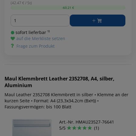
(42.47 € / St)
-60,21 €
Menge
sofort lieferbar ¹⁾
auf die Merkliste setzen
Frage zum Produkt
Maul
Klemmbrett Leather 2352708, A4, silber,
Aluminium
Maul Leather 2352708 Klemmbrett in silber • Klemme an der
kurzen Seite • Format: A4 (23,3x34,2cm (BxH)) •
Fassungsvermögen: bis 100 Blatt
Art.-Nr. HMAU23527-76641
5/5
(1)