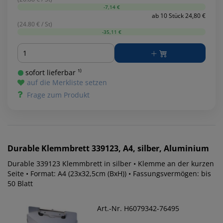
-7,14 €
ab 10 Stück 24,80 €
(24.80 € / St)
-35,11 €
Menge
sofort lieferbar ¹⁾
auf die Merkliste setzen
Frage zum Produkt
Durable
Klemmbrett 339123, A4, silber, Aluminium
Durable 339123 Klemmbrett in silber • Klemme an der kurzen
Seite • Format: A4 (23x32,5cm (BxH)) • Fassungsvermögen: bis
50 Blatt
Art.-Nr. H6079342-76495