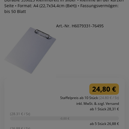
Seite • Format: A4 (22,7x34,4cm (BxH)) • Fassungsvermögen:
bis 50 Blatt
Art.-Nr. H6079331-76495
24,80 €
Staffelpreis ab 10 Stück
(24.80 € / St)
inkl. MwSt. & zzgl. Versand
ab 1 Stück 28,31 €
(28.31 € / St)
-0,00 €
ab 5 Stück 26,88 €
(26.88 € / St)