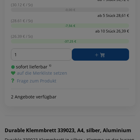
(30.12 € / St)
-0,00 €
ab 5 Stück 28,61 €
(28.61 € / St)
-7,56 €
ab 10 Stück 26,39 €
(26.39 € / St)
-37,25 €
Menge
sofort lieferbar ¹⁾
auf die Merkliste setzen
Frage zum Produkt
2 Angebote verfügbar
Durable
Klemmbrett 339023, A4, silber, Aluminium
Durable 339023 Klemmbrett in silber • Klemme an der kurzen