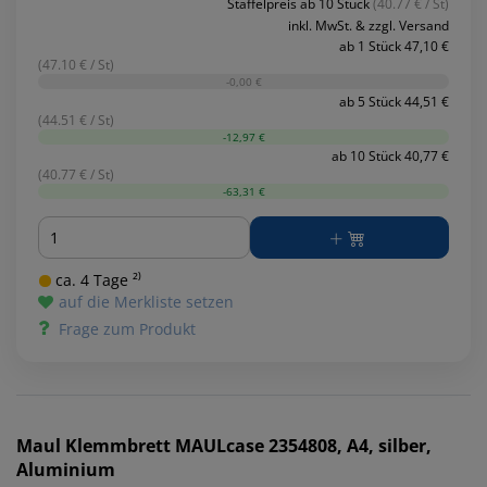
Staffelpreis ab 10 Stück
(40.77 € / St)
inkl. MwSt. & zzgl. Versand
ab 1 Stück 47,10 €
(47.10 € / St)
-0,00 €
ab 5 Stück 44,51 €
(44.51 € / St)
-12,97 €
ab 10 Stück 40,77 €
(40.77 € / St)
-63,31 €
Menge
ca. 4 Tage ²⁾
auf die Merkliste setzen
Frage zum Produkt
Maul
Klemmbrett MAULcase 2354808, A4, silber,
Aluminium