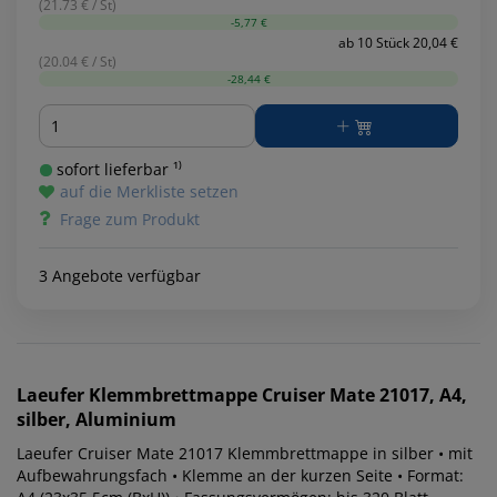
(21.73 € / St)
-5,77 €
ab 10 Stück 20,04 €
(20.04 € / St)
-28,44 €
Menge
sofort lieferbar ¹⁾
auf die Merkliste setzen
Frage zum Produkt
3 Angebote verfügbar
Laeufer
Klemmbrettmappe Cruiser Mate 21017, A4,
silber, Aluminium
Laeufer Cruiser Mate 21017 Klemmbrettmappe in silber • mit
Aufbewahrungsfach • Klemme an der kurzen Seite • Format: