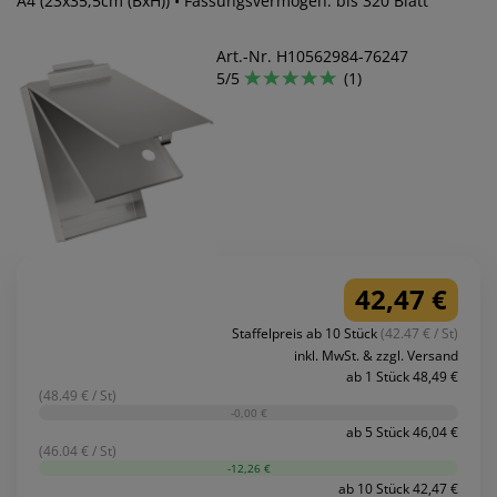
A4 (23x35,5cm (BxH)) • Fassungsvermögen: bis 320 Blatt
Art.-Nr. H10562984-76247
5/5
(1)
42,47 €
Staffelpreis ab 10 Stück
(42.47 € / St)
inkl. MwSt. & zzgl. Versand
ab 1 Stück 48,49 €
(48.49 € / St)
-0,00 €
ab 5 Stück 46,04 €
(46.04 € / St)
-12,26 €
ab 10 Stück 42,47 €