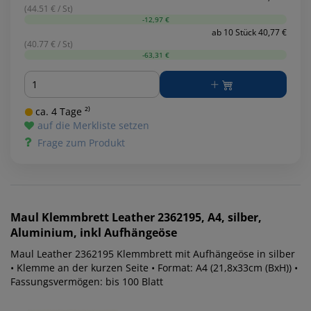
(44.51 € / St)
-12,97 €
ab 10 Stück 40,77 €
(40.77 € / St)
-63,31 €
Menge
ca. 4 Tage ²⁾
auf die Merkliste setzen
Frage zum Produkt
Maul
Klemmbrett Leather 2362195, A4, silber,
Aluminium, inkl Aufhängeöse
Maul Leather 2362195 Klemmbrett mit Aufhängeöse in silber
• Klemme an der kurzen Seite • Format: A4 (21,8x33cm (BxH)) •
Fassungsvermögen: bis 100 Blatt