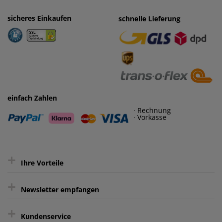
sicheres Einkaufen
einfaches Zahlen
schnelle Lieferung
· Rechnung
· Vorkasse
einfach Zahlen
· Rechnung
· Vorkasse
+
Ihre Vorteile
+
gratis Lieferung ab 150 € Warenwert
Newsletter empfangen
Kauf auf Rechnung³
+
Keine unerwünschte Werbung
Kundenservice