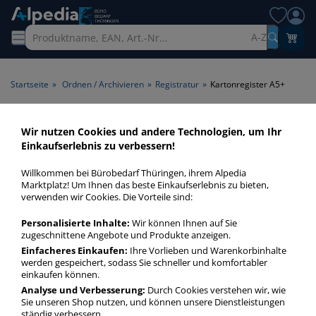
A-Z
Startseite
»
Ordnen / Archivieren
»
Registratur
»
Kartonregister A5+
Kartonregister A5+ > Format
Wir nutzen Cookies und andere Technologien, um Ihr
Einkaufserlebnis zu verbessern!
A5+
Willkommen bei Bürobedarf Thüringen, ihrem Alpedia
Kartonregister A5+ in bester Qualität zum günstigen Preis.
Marktplatz! Um Ihnen das beste Einkaufserlebnis zu bieten,
verwenden wir Cookies. Die Vorteile sind:
Finden Sie schnell Kartonregister A5+ mit unserer Filter-
Funktion.
Personalisierte Inhalte:
Wir können Ihnen auf Sie
zugeschnittene Angebote und Produkte anzeigen.
Einfacheres Einkaufen:
Ihre Vorlieben und Warenkorbinhalte
Kartonregister A5+
werden gespeichert, sodass Sie schneller und komfortabler
mehr Infos zur Kategorie
einkaufen können.
Analyse und Verbesserung:
Durch Cookies verstehen wir, wie
Sie unseren Shop nutzen, und können unsere Dienstleistungen
ständig verbessern.