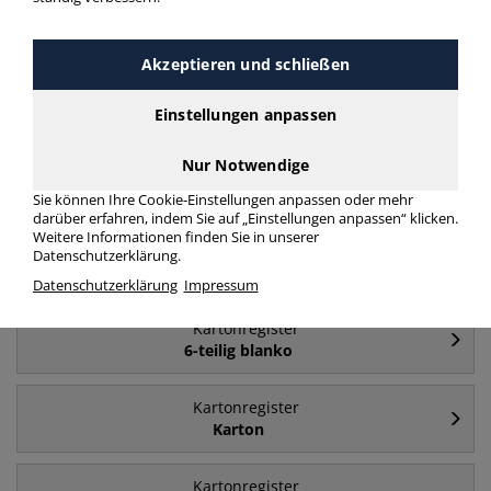
Häufig gesucht
Akzeptieren und schließen
Kartonregister
A4 - Karton
Einstellungen anpassen
Nur Notwendige
Kartonregister
A4
Sie können Ihre Cookie-Einstellungen anpassen oder mehr
darüber erfahren, indem Sie auf „Einstellungen anpassen“ klicken.
Weitere Informationen finden Sie in unserer
Kartonregister
Datenschutzerklärung.
1 bis 10
Datenschutzerklärung
Impressum
Kartonregister
6-teilig blanko
Kartonregister
Karton
Kartonregister