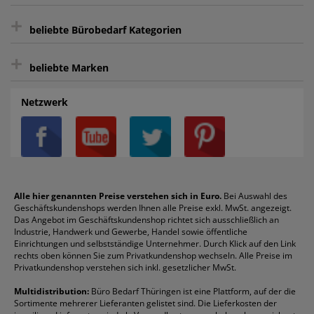
sicher Shoppen durch SSL
+
Bewertungs-Community
Sie können sich zu jeder Zeit abmelden.
Kontakt
beliebte Bürobedarf Kategorien
intelligentes Kundenkonto
Bürobedarf-Ratgeber
+
FAQ
Aktenvernichter
Haftnotizen
Prospekthüllen
beliebte Marken
Auftragspauschale
Archivboxen
Hängeregistratur
Registraturen
AGB
Batterien
Alco
Heftgeräte
Landré
Rückenschilder
Netzwerk
Datenschutz
Bleistifte
Avery/Zweckform
Heftstreifen
Leitz
Radiergummis
Privatsphäre-Einstellungen
Blöcke
Bic
Kaffee
Läufer
Schnellhefter
Über uns
Boardmarker
Canon
Klebeband
Melitta
Sichthüllen
Impressum
Briefablagen
Color Copy
Klebestifte
Navigator
Stehsammler
Reklamation / Retouren
Briefumschläge
Durable
Klemmmappen
Pentel
Taschenrechner
Alle hier genannten Preise verstehen sich in Euro.
Bei Auswahl des
Geschäftskundenshops werden Ihnen alle Preise exkl. MwSt. angezeigt.
Vertrag widerrufen (Privatkunden)
Druckerpatronen
DYMO
Kopierpapier
Pelikan
Textmarker
Das Angebot im Geschäftskundenshop richtet sich ausschließlich an
Rabatte & Aktionen
Etiketten
Edding
Korrekturmittel
Pilot
Tintenroller
Industrie, Handwerk und Gewerbe, Handel sowie öffentliche
Einrichtungen und selbstständige Unternehmer. Durch Klick auf den Link
Fineliner
Esselte
Kugelschreiber
Pritt
Tintenpatronen
rechts oben können Sie zum Privatkundenshop wechseln. Alle Preise im
Folienschreiber
Faber-Castell
Mappen
Schneider
Toilettenpapier
Privatkundenshop verstehen sich inkl. gesetzlicher MwSt.
Formulare
Fellowes
Ordner
Stabilo
Toner
Multidistribution:
Büro Bedarf Thüringen ist eine Plattform, auf der die
Sortimente mehrerer Lieferanten gelistet sind. Die Lieferkosten der
Gelschreiber
Franken
Packband
Staedtler
Versandmaterial