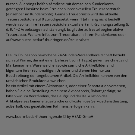
nutzen. Allerdings helfen sämtliche mit demselben Kundenkonto
getätigten Umsätze beim Erreichen Ihrer aktuellen Treuerabattstufe
(einsehbar im Kundenkonto). Gemäß Treueprinzip wird die aktuelle
Treuerabattstufe auf 0 zurückgesetzt, wenn 1 Jahr lang nicht bestellt
werden sollte. Ihre Treuerabattstufe aktualisiert mit Rechnungsstellung (i.
d. R. 1–2 Arbeitstage nach Zahlung). Es gilt der zu Bestellbeginn aktive
Treuerabatt. Weitere Infos zum Treuerabatt in Ihrem Kundenkonto oder
auf
www.buero-bedarf-thueringen.de/treuerabatt
Die im Onlineshop beworbene 24-Stunden-Versandbereitschaft bezieht
sich auf Waren, die mit einer Lieferzeit von 1 Tag(e) gekennzeichnet sind.
Markennamen, Warenzeichen sowie sämtliche Artikelbilder sind
Eigentum ihrer rechtmäßigen Urheber und dienen hier nur zur
Beschreibung der angebotenen Artikel. Die Artikelbilder können von den
tatsächlichen Produkten abweichen.
Ist ein Artikel mit einem Aktionspreis, oder einer Rabattaktion versehen,
haben Sie eine Bestellung mit einem Aktionspreis, Rabatt getätigt, so
bitten wir um Verständnis, dass aufgrund der Kalkulation des
Artikelpreises keinerlei zusätzliche und kostenlose Servicedienstleistung,
außerhalb des gesetzlichen Rahmens, erfolgen kann.
www.buero-bedarf-thueringen.de
© by HEAD GmbH