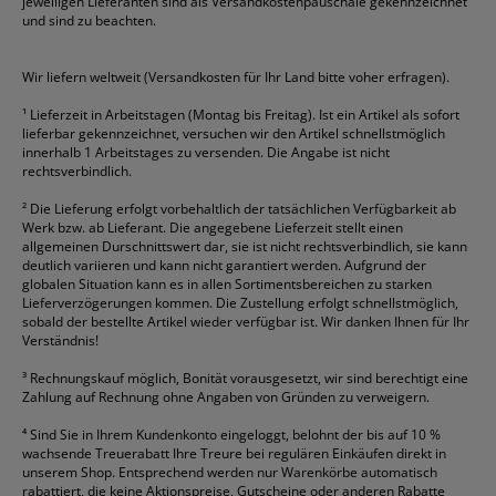
jeweiligen Lieferanten sind als Versandkostenpauschale gekennzeichnet
Geschäftsbücher
Fripa
Permanentmarker
Tesa
Versandtaschen
und sind zu beachten.
HAN
Tipp-Ex
HP
alle Marken anzeigen
Wir liefern weltweit (Versandkosten für Ihr Land bitte voher erfragen).
¹
Lieferzeit in Arbeitstagen (Montag bis Freitag). Ist ein Artikel als sofort
lieferbar gekennzeichnet, versuchen wir den Artikel schnellstmöglich
innerhalb 1 Arbeitstages zu versenden. Die Angabe ist nicht
rechtsverbindlich.
²
Die Lieferung erfolgt vorbehaltlich der tatsächlichen Verfügbarkeit ab
Werk bzw. ab Lieferant. Die angegebene Lieferzeit stellt einen
allgemeinen Durschnittswert dar, sie ist nicht rechtsverbindlich, sie kann
deutlich variieren und kann nicht garantiert werden. Aufgrund der
globalen Situation kann es in allen Sortimentsbereichen zu starken
Lieferverzögerungen kommen. Die Zustellung erfolgt schnellstmöglich,
sobald der bestellte Artikel wieder verfügbar ist. Wir danken Ihnen für Ihr
Verständnis!
³
Rechnungskauf möglich, Bonität vorausgesetzt, wir sind berechtigt eine
Zahlung auf Rechnung ohne Angaben von Gründen zu verweigern.
⁴
Sind Sie in Ihrem Kundenkonto eingeloggt, belohnt der bis auf 10 %
wachsende Treuerabatt Ihre Treure bei regulären Einkäufen direkt in
unserem Shop. Entsprechend werden nur Warenkörbe automatisch
rabattiert, die keine Aktionspreise, Gutscheine oder anderen Rabatte