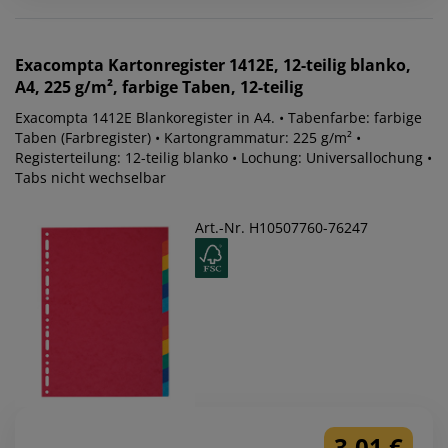
Exacompta
Kartonregister 1412E, 12-teilig blanko,
A4, 225 g/m², farbige Taben, 12-teilig
Exacompta 1412E Blankoregister in A4. • Tabenfarbe: farbige
Taben (Farbregister) • Kartongrammatur: 225 g/m² •
Registerteilung: 12-teilig blanko • Lochung: Universallochung •
Tabs nicht wechselbar
Art.-Nr. H10507760-76247
3,01 €