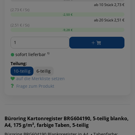
ab 10 Stück 2,73 €
(2.73 € / St)
-2,50 €
ab 20 Stück 2,51 €
(2.51 € / St)
-9,28 €
Menge
sofort lieferbar ¹⁾
Teilung:
10-teilig
6-teilig
auf die Merkliste setzen
Frage zum Produkt
Büroring
Kartonregister BRG604190, 5-teilig blanko,
A4, 175 g/m², farbige Taben, 5-teilig
Büroring BRG604190 Blankoregister in A4. • Tabenfarbe: