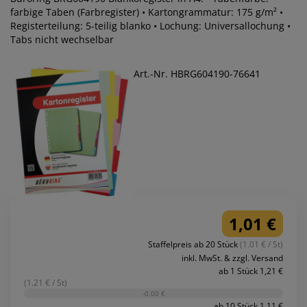
farbige Taben (Farbregister) • Kartongrammatur: 175 g/m² •
Registerteilung: 5-teilig blanko • Lochung: Universallochung •
Tabs nicht wechselbar
Art.-Nr. HBRG604190-76641
1,01 €
Staffelpreis ab 20 Stück
(1.01 € / St)
inkl. MwSt. & zzgl. Versand
ab 1 Stück 1,21 €
(1.21 € / St)
-0,00 €
ab 10 Stück 1,11 €