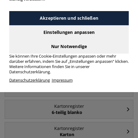
Akzeptieren und schließen
Häufig gesucht
Einstellungen anpassen
Kartonregister
A4 - Karton
Nur Notwendige
Sie können Ihre Cookie-Einstellungen anpassen oder mehr
darüber erfahren, indem Sie auf „Einstellungen anpassen“ klicken.
Kartonregister
Weitere Informationen finden Sie in unserer
A4
Datenschutzerklärung.
Datenschutzerklärung
Impressum
Kartonregister
1 bis 10
Kartonregister
6-teilig blanko
Kartonregister
Karton