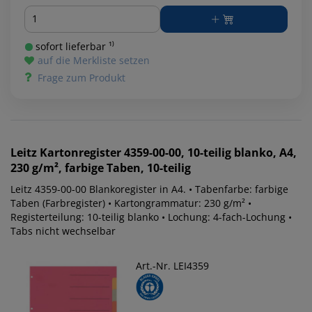
Menge
sofort lieferbar ¹⁾
auf die Merkliste setzen
Frage zum Produkt
Leitz
Kartonregister 4359-00-00, 10-teilig blanko, A4,
230 g/m², farbige Taben, 10-teilig
Leitz 4359-00-00 Blankoregister in A4. • Tabenfarbe: farbige
Taben (Farbregister) • Kartongrammatur: 230 g/m² •
Registerteilung: 10-teilig blanko • Lochung: 4-fach-Lochung •
Tabs nicht wechselbar
Art.-Nr. LEI4359