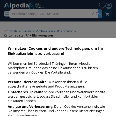
A-Z
Startseite
»
Ordnen / Archivieren
»
Registratur
»
Kartonregister A4+ Blankoregister
Wir nutzen Cookies und andere Technologien, um Ihr
Kartonregister A4+
Einkaufserlebnis zu verbessern!
Blankoregister > Format A4+
Willkommen bei Bürobedarf Thüringen, ihrem Alpedia
> Art Register Blankoregister
Marktplatz! Um Ihnen das beste Einkaufserlebnis zu bieten,
verwenden wir Cookies. Die Vorteile sind:
Kartonregister A4+ Blankoregister in bester Qualität zum
Personalisierte Inhalte:
Wir können Ihnen auf Sie
günstigen Preis. Finden Sie schnell Kartonregister A4+
zugeschnittene Angebote und Produkte anzeigen.
Blankoregister mit unserer Filter-Funktion.
Einfacheres Einkaufen:
Ihre Vorlieben und Warenkorbinhalte
werden gespeichert, sodass Sie schneller und komfortabler
einkaufen können.
Kartonregister A4+ Blankoregister
Analyse und Verbesserung:
Durch Cookies verstehen wir, wie
Sie unseren Shop nutzen, und können unsere Dienstleistungen
mehr Infos zur Kategorie
ständig verbessern.