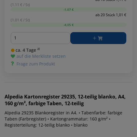
(1.11 € / St)
-1,07 €
ab 20 Stück 1,01 €
(1.01 € / St)
-4,05 €
Menge
ca. 4 Tage ²⁾
auf die Merkliste setzen
Frage zum Produkt
Alpedia
Kartonregister 29235, 12-teilig blanko, A4,
160 g/m², farbige Taben, 12-teilig
Alpedia 29235 Blankoregister in A4. • Tabenfarbe: farbige
Taben (Farbregister) • Kartongrammatur: 160 g/m² •
Registerteilung: 12-teilig blanko • blanko