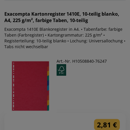
Exacompta
Kartonregister 1410E, 10-teilig blanko,
A4, 225 g/m², farbige Taben, 10-teilig
Exacompta 1410E Blankoregister in A4. • Tabenfarbe: farbige
Taben (Farbregister) • Kartongrammatur: 225 g/m² •
Registerteilung: 10-teilig blanko • Lochung: Universallochung •
Tabs nicht wechselbar
Art.-Nr. H10508840-76247
2,81 €