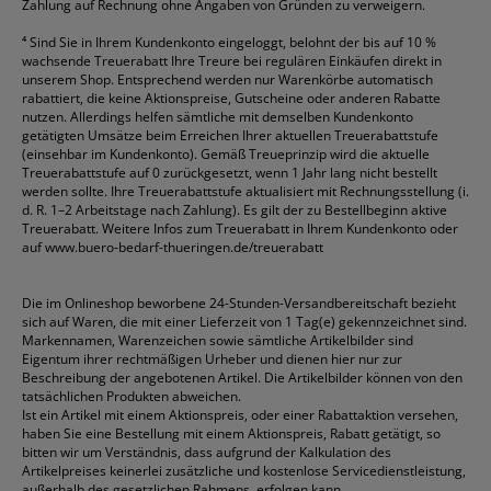
Zahlung auf Rechnung ohne Angaben von Gründen zu verweigern.
⁴
Sind Sie in Ihrem Kundenkonto eingeloggt, belohnt der bis auf 10 %
wachsende Treuerabatt Ihre Treure bei regulären Einkäufen direkt in
unserem Shop. Entsprechend werden nur Warenkörbe automatisch
rabattiert, die keine Aktionspreise, Gutscheine oder anderen Rabatte
nutzen. Allerdings helfen sämtliche mit demselben Kundenkonto
getätigten Umsätze beim Erreichen Ihrer aktuellen Treuerabattstufe
(einsehbar im Kundenkonto). Gemäß Treueprinzip wird die aktuelle
Treuerabattstufe auf 0 zurückgesetzt, wenn 1 Jahr lang nicht bestellt
werden sollte. Ihre Treuerabattstufe aktualisiert mit Rechnungsstellung (i.
d. R. 1–2 Arbeitstage nach Zahlung). Es gilt der zu Bestellbeginn aktive
Treuerabatt. Weitere Infos zum Treuerabatt in Ihrem Kundenkonto oder
auf
www.buero-bedarf-thueringen.de/treuerabatt
Die im Onlineshop beworbene 24-Stunden-Versandbereitschaft bezieht
sich auf Waren, die mit einer Lieferzeit von 1 Tag(e) gekennzeichnet sind.
Markennamen, Warenzeichen sowie sämtliche Artikelbilder sind
Eigentum ihrer rechtmäßigen Urheber und dienen hier nur zur
Beschreibung der angebotenen Artikel. Die Artikelbilder können von den
tatsächlichen Produkten abweichen.
Ist ein Artikel mit einem Aktionspreis, oder einer Rabattaktion versehen,
haben Sie eine Bestellung mit einem Aktionspreis, Rabatt getätigt, so
bitten wir um Verständnis, dass aufgrund der Kalkulation des
Artikelpreises keinerlei zusätzliche und kostenlose Servicedienstleistung,
außerhalb des gesetzlichen Rahmens, erfolgen kann.