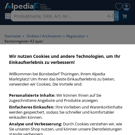
A-Z
Startseite
»
Ordnen / Archivieren
»
Registratur
»
Kartonregister A3 quer
Wir nutzen Cookies und andere Technologien, um Ihr
Kartonregister A3 quer >
Einkaufserlebnis zu verbessern!
Format A3 quer
Willkommen bei Bürobedarf Thüringen, ihrem Alpedia
Marktplatz! Um Ihnen das beste Einkaufserlebnis zu bieten,
Kartonregister A3 quer in bester Qualität zum günstigen
verwenden wir Cookies. Die Vorteile sind:
Preis. Finden Sie schnell Kartonregister A3 quer mit unserer
Personalisierte Inhalte:
Wir können Ihnen auf Sie
Filter-Funktion.
zugeschnittene Angebote und Produkte anzeigen.
Einfacheres Einkaufen:
Ihre Vorlieben und Warenkorbinhalte
werden gespeichert, sodass Sie schneller und komfortabler
Kartonregister A3 quer
einkaufen können.
mehr Infos zur Kategorie
Analyse und Verbesserung:
Durch Cookies verstehen wir, wie
Sie unseren Shop nutzen, und können unsere Dienstleistungen
ständig verbessern.