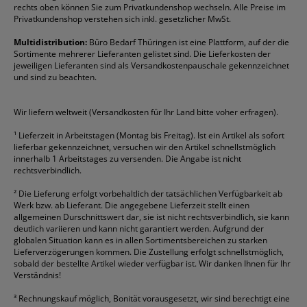
Fineliner
Esselte
Kugelschreiber
Pritt
Tintenpatronen
rechts oben können Sie zum Privatkundenshop wechseln. Alle Preise im
Folienschreiber
Faber-Castell
Mappen
Schneider
Toilettenpapier
Privatkundenshop verstehen sich inkl. gesetzlicher MwSt.
Formulare
Fellowes
Ordner
Stabilo
Toner
Multidistribution:
Büro Bedarf Thüringen ist eine Plattform, auf der die
Sortimente mehrerer Lieferanten gelistet sind. Die Lieferkosten der
Gelschreiber
Franken
Packband
Staedtler
Versandmaterial
jeweiligen Lieferanten sind als Versandkostenpauschale gekennzeichnet
Geschäftsbücher
Fripa
Permanentmarker
Tesa
Versandtaschen
und sind zu beachten.
HAN
Tipp-Ex
HP
alle Marken anzeigen
Wir liefern weltweit (Versandkosten für Ihr Land bitte voher erfragen).
¹
Lieferzeit in Arbeitstagen (Montag bis Freitag). Ist ein Artikel als sofort
lieferbar gekennzeichnet, versuchen wir den Artikel schnellstmöglich
innerhalb 1 Arbeitstages zu versenden. Die Angabe ist nicht
rechtsverbindlich.
²
Die Lieferung erfolgt vorbehaltlich der tatsächlichen Verfügbarkeit ab
Werk bzw. ab Lieferant. Die angegebene Lieferzeit stellt einen
allgemeinen Durschnittswert dar, sie ist nicht rechtsverbindlich, sie kann
deutlich variieren und kann nicht garantiert werden. Aufgrund der
globalen Situation kann es in allen Sortimentsbereichen zu starken
Lieferverzögerungen kommen. Die Zustellung erfolgt schnellstmöglich,
sobald der bestellte Artikel wieder verfügbar ist. Wir danken Ihnen für Ihr
Verständnis!
³
Rechnungskauf möglich, Bonität vorausgesetzt, wir sind berechtigt eine