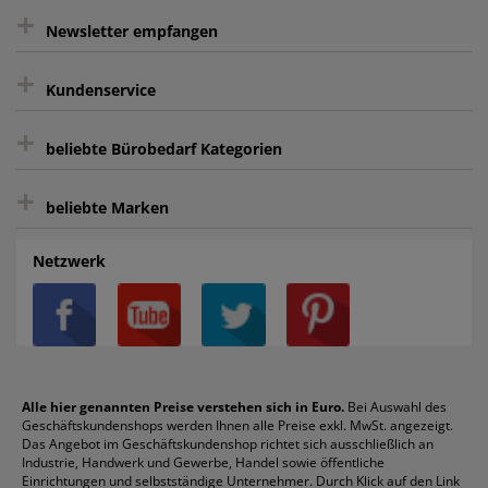
+
gratis Lieferung ab 150 € Warenwert
Newsletter empfangen
Kauf auf Rechnung³
+
Keine unerwünschte Werbung
Kundenservice
sicher Shoppen durch SSL
+
Bewertungs-Community
Sie können sich zu jeder Zeit abmelden.
Kontakt
beliebte Bürobedarf Kategorien
intelligentes Kundenkonto
Bürobedarf-Ratgeber
+
FAQ
Aktenvernichter
Haftnotizen
Prospekthüllen
beliebte Marken
Auftragspauschale
Archivboxen
Hängeregistratur
Registraturen
AGB
Batterien
Alco
Heftgeräte
Landré
Rückenschilder
Netzwerk
Datenschutz
Bleistifte
Avery/Zweckform
Heftstreifen
Leitz
Radiergummis
Privatsphäre-Einstellungen
Blöcke
Bic
Kaffee
Läufer
Schnellhefter
Über uns
Boardmarker
Canon
Klebeband
Melitta
Sichthüllen
Impressum
Briefablagen
Color Copy
Klebestifte
Navigator
Stehsammler
Reklamation / Retouren
Briefumschläge
Durable
Klemmmappen
Pentel
Taschenrechner
Alle hier genannten Preise verstehen sich in Euro.
Bei Auswahl des
Geschäftskundenshops werden Ihnen alle Preise exkl. MwSt. angezeigt.
Vertrag widerrufen (Privatkunden)
Druckerpatronen
DYMO
Kopierpapier
Pelikan
Textmarker
Das Angebot im Geschäftskundenshop richtet sich ausschließlich an
Rabatte & Aktionen
Etiketten
Edding
Korrekturmittel
Pilot
Tintenroller
Industrie, Handwerk und Gewerbe, Handel sowie öffentliche
Einrichtungen und selbstständige Unternehmer. Durch Klick auf den Link