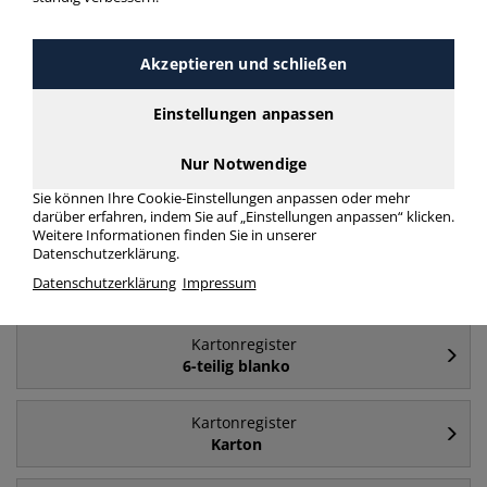
Häufig gesucht
Akzeptieren und schließen
Kartonregister
Einstellungen anpassen
A4 - Karton
Nur Notwendige
Kartonregister
Sie können Ihre Cookie-Einstellungen anpassen oder mehr
A4
darüber erfahren, indem Sie auf „Einstellungen anpassen“ klicken.
Weitere Informationen finden Sie in unserer
Datenschutzerklärung.
Kartonregister
Datenschutzerklärung
Impressum
1 bis 10
Kartonregister
6-teilig blanko
Kartonregister
Karton