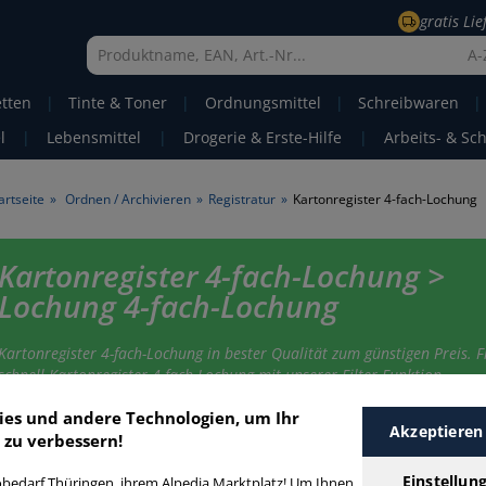
gratis Li
A-
etten
|
Tinte & Toner
|
Ordnungsmittel
|
Schreibwaren
|
l
|
Lebensmittel
|
Drogerie & Erste-Hilfe
|
Arbeits- & Sc
artseite
»
Ordnen / Archivieren
»
Registratur
»
Kartonregister 4-fach-Lochung
Kartonregister 4-fach-Lochung >
Lochung 4-fach-Lochung
Kartonregister 4-fach-Lochung in bester Qualität zum günstigen Preis. F
schnell Kartonregister 4-fach-Lochung mit unserer Filter-Funktion.
ies und andere Technologien, um Ihr
Akzeptieren
 zu verbessern!
artonregister 4-fach-Lochung
Einstellun
bedarf Thüringen, ihrem Alpedia Marktplatz! Um Ihnen