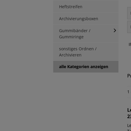
Heftstreifen
Archivierungsboxen
Gummibänder /
Gummiringe
I
sonstiges Ordnen /
Archivieren
alle Kategorien anzeigen
P
1
L
2
Le