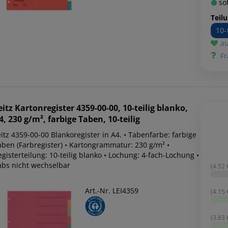
sof
Teilu
10-
au
Fr
eitz
Kartonregister 4359-00-00, 10-teilig blanko,
4, 230 g/m², farbige Taben, 10-teilig
itz 4359-00-00 Blankoregister in A4. • Tabenfarbe: farbige
aben (Farbregister) • Kartongrammatur: 230 g/m² •
gisterteilung: 10-teilig blanko • Lochung: 4-fach-Lochung •
abs nicht wechselbar
(4.52 €
Art.-Nr. LEI4359
(4.15 €
(3.83 €