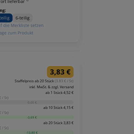
ort lieferbar ¹⁾
ng:
teilig
6-teilig
f die Merkliste setzen
age zum Produkt
3,83 €
Staffelpreis ab 20 Stück
(3.83 € / St)
inkl. MwSt. & zzgl. Versand
ab 1 Stück 4,52 €
 / St)
-0,00 €
ab 10 Stück 4,15 €
 / St)
-3,69 €
ab 20 Stück 3,83 €
 / St)
-13,80 €