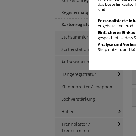
Kunststoffregister
das beste Einkaufserl
sind:
Registermappen
Personalisierte Inh
Kartonregister
Angebote und Produk
Einfacheres Einkau
Stehsammler
gespeichert, sodass 
Analyse und Verbe
Sortierstationen / Ablagen
Shop nutzen, und kön
Aufbewahrungsbox
Hängeregistratur
Klemmbretter / -mappen
Lochverstärkung
Hüllen
Trennblätter /
Trennstreifen