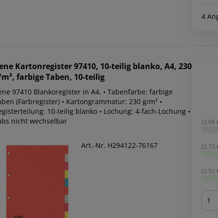
4 An
ene
Kartonregister 97410, 10-teilig blanko, A4, 230
/m², farbige Taben, 10-teilig
ene 97410 Blankoregister in A4. • Tabenfarbe: farbige
aben (Farbregister) • Kartongrammatur: 230 g/m² •
gisterteilung: 10-teilig blanko • Lochung: 4-fach-Lochung •
abs nicht wechselbar
(2.98 €
Art.-Nr. H294122-76167
(2.73 €
(2.51 €
Men