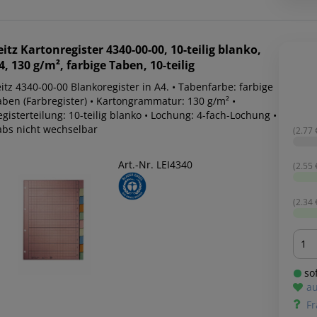
eitz
Kartonregister 4340-00-00, 10-teilig blanko,
4, 130 g/m², farbige Taben, 10-teilig
itz 4340-00-00 Blankoregister in A4. • Tabenfarbe: farbige
aben (Farbregister) • Kartongrammatur: 130 g/m² •
gisterteilung: 10-teilig blanko • Lochung: 4-fach-Lochung •
abs nicht wechselbar
(2.77 €
Art.-Nr. LEI4340
(2.55 €
(2.34 €
Men
sof
au
Fr