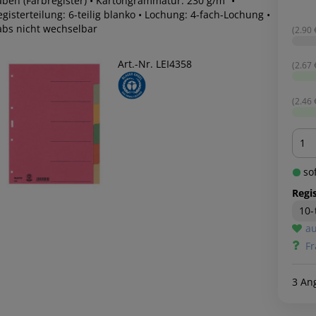
aben (Farbregister) • Kartongrammatur: 230 g/m² •
gisterteilung: 6-teilig blanko • Lochung: 4-fach-Lochung •
abs nicht wechselbar
(2.90 €
Art.-Nr. LEI4358
(2.67 €
(2.46 €
Men
sof
Regis
10-
au
Fr
3 An