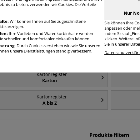
ebnis zu bieten, verwenden wir Cookies. Die Vorteile
Häufig gesucht
Nur No
alte:
Wir können Ihnen auf Sie zugeschnittene
Sie können Ihre Co
te anzeigen.
anpassen oder meh
Kartonregister
fen:
Ihre Vorlieben und Warenkorbinhalte werden
indem Sie auf „Ein
A4 - Karton
Sie schneller und komfortabler einkaufen können.
klicken. Weitere I
Sie in unserer Dat
sserung:
Durch Cookies verstehen wir, wie Sie unseren
nen unsere Dienstleistungen ständig verbessern.
Kartonregister
Datenschutzerklär
1 bis 10
Kartonregister
Karton
Kartonregister
A bis Z
Produkte filtern