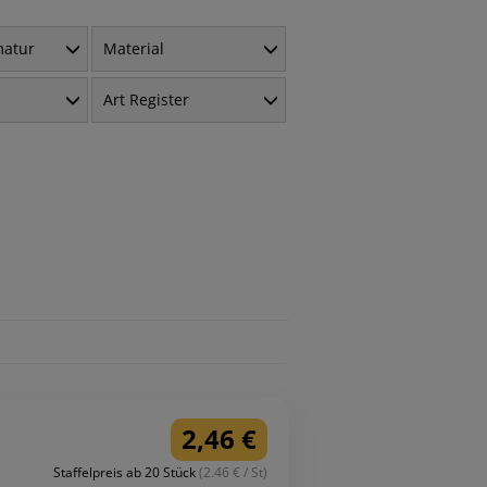
matur
Material
Art Register
2,46 €
Staffelpreis ab 20 Stück
(2.46 € / St)