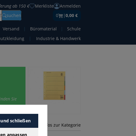
eferung ab 150 €
Merkliste
Anmelden
Z
suchen
0
|
0,00 €
Versand
|
Büromaterial
|
Schule
hutzkleidung
|
Industrie & Handwerk
inden Sie
 und schließen
mehr Infos zur Kategorie
gen anpassen