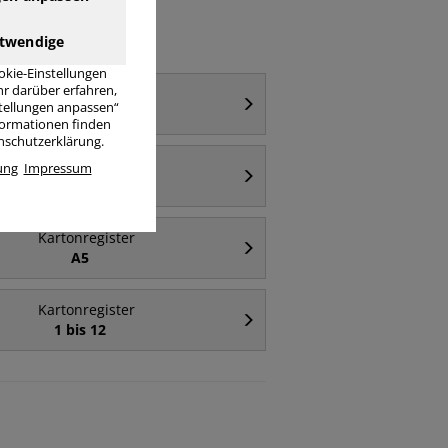
twendige
okie-Einstellungen
r darüber erfahren,
Kartonregister
stellungen anpassen“
A4
nformationen finden
enschutzerklärung.
Kartonregister
ung
Impressum
6-teilig blanko
Kartonregister
A5
Kartonregister
1 bis 12