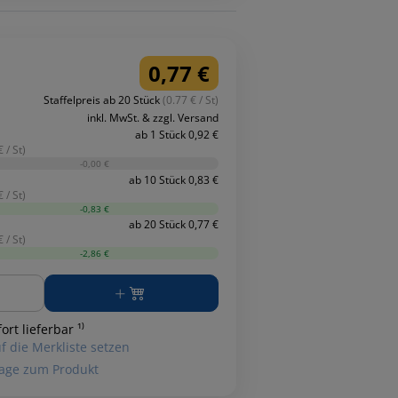
0,77 €
Staffelpreis ab 20 Stück
(0.77 € / St)
inkl. MwSt. & zzgl. Versand
ab 1 Stück 0,92 €
 / St)
-0,00 €
ab 10 Stück 0,83 €
 / St)
-0,83 €
ab 20 Stück 0,77 €
 / St)
-2,86 €
ge
ort lieferbar ¹⁾
f die Merkliste setzen
age zum Produkt