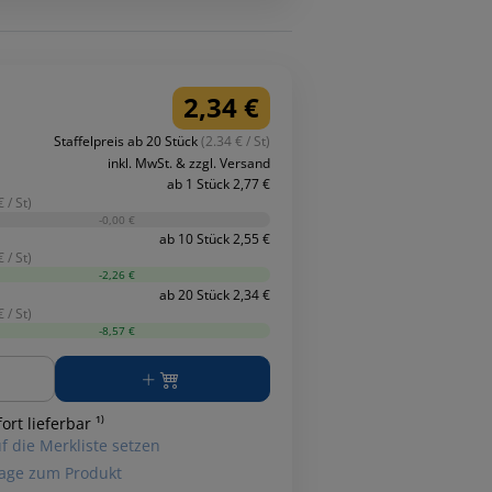
2,34 €
Staffelpreis ab 20 Stück
(2.34 € / St)
inkl. MwSt. & zzgl. Versand
ab 1 Stück 2,77 €
 / St)
-0,00 €
ab 10 Stück 2,55 €
 / St)
-2,26 €
ab 20 Stück 2,34 €
 / St)
-8,57 €
ge
ort lieferbar ¹⁾
f die Merkliste setzen
age zum Produkt