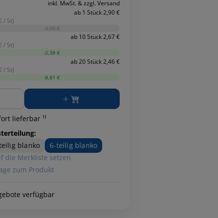
inkl. MwSt. & zzgl. Versand
ab 1 Stück 2,90 €
 / St)
-0,00 €
ab 10 Stück 2,67 €
 / St)
-2,38 €
ab 20 Stück 2,46 €
 / St)
-8,81 €
ge
ort lieferbar ¹⁾
terteilung:
teilig blanko
6-teilig blanko
f die Merkliste setzen
age zum Produkt
gebote verfügbar