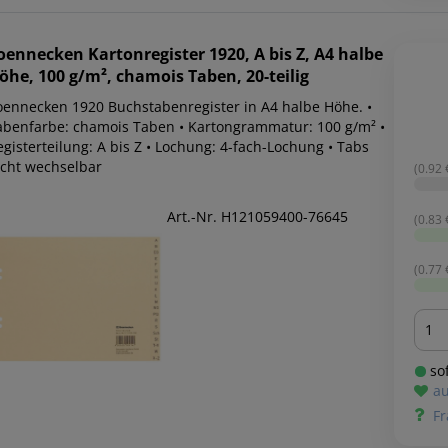
oennecken
Kartonregister 1920, A bis Z, A4 halbe
öhe, 100 g/m², chamois Taben, 20-teilig
oennecken 1920 Buchstabenregister in A4 halbe Höhe. •
abenfarbe: chamois Taben • Kartongrammatur: 100 g/m² •
gisterteilung: A bis Z • Lochung: 4-fach-Lochung • Tabs
icht wechselbar
(0.92 €
Art.-Nr. H121059400-76645
(0.83 €
(0.77 €
Men
sof
au
Fr