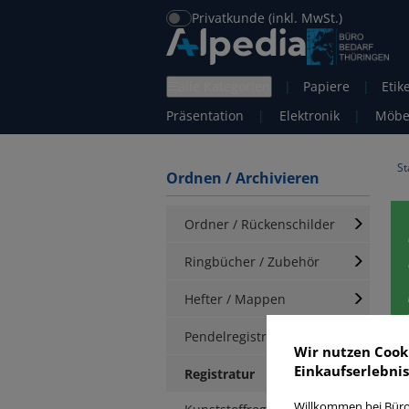
Privatkunde (inkl. MwSt.)
alle Kategorien
|
Papiere
|
Etik
Präsentation
|
Elektronik
|
Möbe
St
Ordnen / Archivieren
Ordner / Rückenschilder
Ringbücher / Zubehör
Hefter / Mappen
Pendelregistratur
Wir nutzen Cook
Einkaufserlebnis
K
Registratur
Willkommen bei Büro