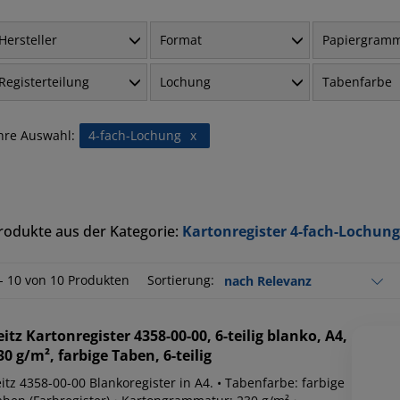
Hersteller
Format
Papiergram
Registerteilung
Lochung
Tabenfarbe
hre Auswahl:
4-fach-Lochung
x
rodukte aus der Kategorie:
Kartonregister 4-fach-Lochung
 - 10 von 10 Produkten
Sortierung:
eitz
Kartonregister 4358-00-00, 6-teilig blanko, A4,
30 g/m², farbige Taben, 6-teilig
itz 4358-00-00 Blankoregister in A4. • Tabenfarbe: farbige