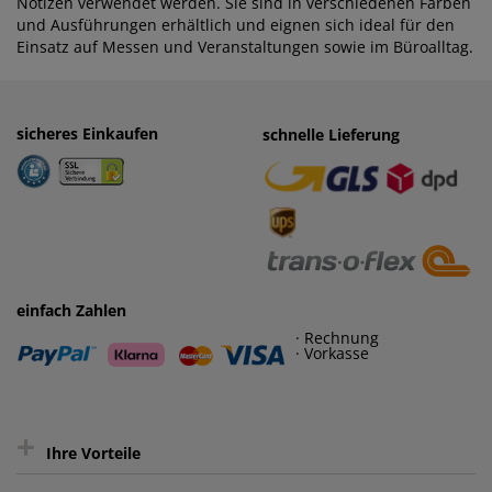
Notizen verwendet werden. Sie sind in verschiedenen Farben
und Ausführungen erhältlich und eignen sich ideal für den
Einsatz auf Messen und Veranstaltungen sowie im Büroalltag.
sicheres Einkaufen
einfaches Zahlen
schnelle Lieferung
· Rechnung
· Vorkasse
einfach Zahlen
· Rechnung
· Vorkasse
+
Ihre Vorteile