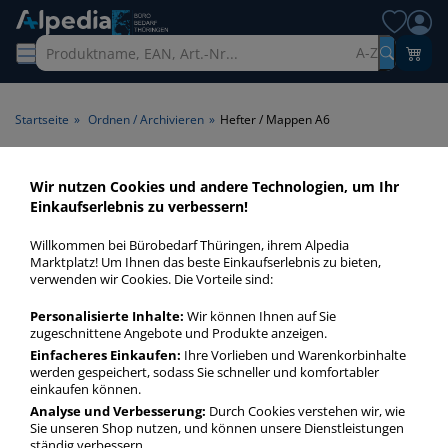
A-Z
Startseite
»
Ordnen / Archivieren
»
Hefter / Mappen A6
Hefter / Mappen A6 > Format
Wir nutzen Cookies und andere Technologien, um Ihr
Einkaufserlebnis zu verbessern!
A6
Willkommen bei Bürobedarf Thüringen, ihrem Alpedia
Hefter / Mappen A6 in bester Qualität zum günstigen Preis.
Marktplatz! Um Ihnen das beste Einkaufserlebnis zu bieten,
verwenden wir Cookies. Die Vorteile sind:
Finden Sie schnell Hefter / Mappen A6 mit unserer Filter-
Funktion.
Personalisierte Inhalte:
Wir können Ihnen auf Sie
zugeschnittene Angebote und Produkte anzeigen.
Einfacheres Einkaufen:
Ihre Vorlieben und Warenkorbinhalte
Hefter / Mappen A6
werden gespeichert, sodass Sie schneller und komfortabler
mehr Infos zur Kategorie
einkaufen können.
Analyse und Verbesserung:
Durch Cookies verstehen wir, wie
Sie unseren Shop nutzen, und können unsere Dienstleistungen
ständig verbessern.