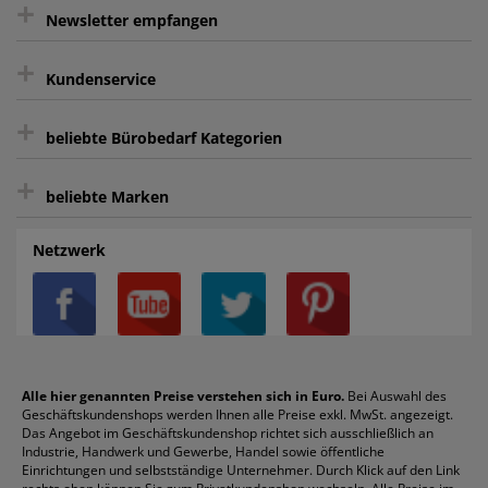
+
gratis Lieferung ab 150 € Warenwert
Newsletter empfangen
Kauf auf Rechnung³
+
Keine unerwünschte Werbung
Kundenservice
sicher Shoppen durch SSL
+
Bewertungs-Community
Sie können sich zu jeder Zeit abmelden.
Kontakt
beliebte Bürobedarf Kategorien
intelligentes Kundenkonto
Bürobedarf-Ratgeber
+
FAQ
Aktenvernichter
Haftnotizen
Prospekthüllen
beliebte Marken
Auftragspauschale
Archivboxen
Hängeregistratur
Registraturen
AGB
Batterien
Alco
Heftgeräte
Landré
Rückenschilder
Netzwerk
Datenschutz
Bleistifte
Avery/Zweckform
Heftstreifen
Leitz
Radiergummis
Privatsphäre-Einstellungen
Blöcke
Bic
Kaffee
Läufer
Schnellhefter
Über uns
Boardmarker
Canon
Klebeband
Melitta
Sichthüllen
Impressum
Briefablagen
Color Copy
Klebestifte
Navigator
Stehsammler
Reklamation / Retouren
Briefumschläge
Durable
Klemmmappen
Pentel
Taschenrechner
Alle hier genannten Preise verstehen sich in Euro.
Bei Auswahl des
Geschäftskundenshops werden Ihnen alle Preise exkl. MwSt. angezeigt.
Vertrag widerrufen (Privatkunden)
Druckerpatronen
DYMO
Kopierpapier
Pelikan
Textmarker
Das Angebot im Geschäftskundenshop richtet sich ausschließlich an
Rabatte & Aktionen
Etiketten
Edding
Korrekturmittel
Pilot
Tintenroller
Industrie, Handwerk und Gewerbe, Handel sowie öffentliche
Einrichtungen und selbstständige Unternehmer. Durch Klick auf den Link
Fineliner
Esselte
Kugelschreiber
Pritt
Tintenpatronen