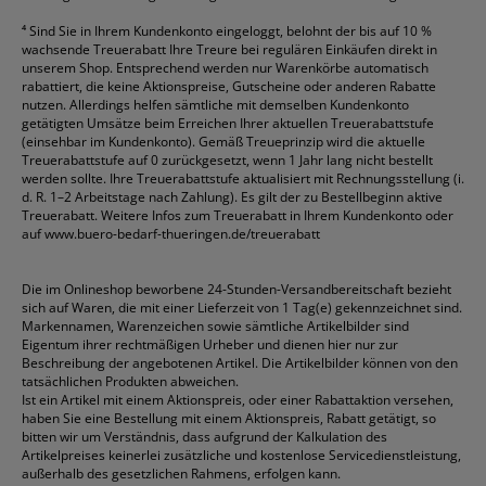
⁴
Sind Sie in Ihrem Kundenkonto eingeloggt, belohnt der bis auf 10 %
wachsende Treuerabatt Ihre Treure bei regulären Einkäufen direkt in
unserem Shop. Entsprechend werden nur Warenkörbe automatisch
rabattiert, die keine Aktionspreise, Gutscheine oder anderen Rabatte
nutzen. Allerdings helfen sämtliche mit demselben Kundenkonto
getätigten Umsätze beim Erreichen Ihrer aktuellen Treuerabattstufe
(einsehbar im Kundenkonto). Gemäß Treueprinzip wird die aktuelle
Treuerabattstufe auf 0 zurückgesetzt, wenn 1 Jahr lang nicht bestellt
werden sollte. Ihre Treuerabattstufe aktualisiert mit Rechnungsstellung (i.
d. R. 1–2 Arbeitstage nach Zahlung). Es gilt der zu Bestellbeginn aktive
Treuerabatt. Weitere Infos zum Treuerabatt in Ihrem Kundenkonto oder
auf
www.buero-bedarf-thueringen.de/treuerabatt
Die im Onlineshop beworbene 24-Stunden-Versandbereitschaft bezieht
sich auf Waren, die mit einer Lieferzeit von 1 Tag(e) gekennzeichnet sind.
Markennamen, Warenzeichen sowie sämtliche Artikelbilder sind
Eigentum ihrer rechtmäßigen Urheber und dienen hier nur zur
Beschreibung der angebotenen Artikel. Die Artikelbilder können von den
tatsächlichen Produkten abweichen.
Ist ein Artikel mit einem Aktionspreis, oder einer Rabattaktion versehen,
haben Sie eine Bestellung mit einem Aktionspreis, Rabatt getätigt, so
bitten wir um Verständnis, dass aufgrund der Kalkulation des
Artikelpreises keinerlei zusätzliche und kostenlose Servicedienstleistung,
außerhalb des gesetzlichen Rahmens, erfolgen kann.