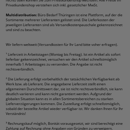
rechts oben können Sie zum Privatkundenshop wechseln. Alle Preise im
Folienschreiber
Faber-Castell
Mappen
Schneider
Toilettenpapier
Privatkundenshop verstehen sich inkl. gesetzlicher MwSt.
Formulare
Fellowes
Ordner
Stabilo
Toner
Multidistribution:
Büro Bedarf Thüringen ist eine Plattform, auf der die
Sortimente mehrerer Lieferanten gelistet sind. Die Lieferkosten der
Gelschreiber
Franken
Packband
Staedtler
Versandmaterial
jeweiligen Lieferanten sind als Versandkostenpauschale gekennzeichnet
Geschäftsbücher
Fripa
Permanentmarker
Tesa
Versandtaschen
und sind zu beachten.
HAN
Tipp-Ex
HP
alle Marken anzeigen
Wir liefern weltweit (Versandkosten für Ihr Land bitte voher erfragen).
¹
Lieferzeit in Arbeitstagen (Montag bis Freitag). Ist ein Artikel als sofort
lieferbar gekennzeichnet, versuchen wir den Artikel schnellstmöglich
innerhalb 1 Arbeitstages zu versenden. Die Angabe ist nicht
rechtsverbindlich.
²
Die Lieferung erfolgt vorbehaltlich der tatsächlichen Verfügbarkeit ab
Werk bzw. ab Lieferant. Die angegebene Lieferzeit stellt einen
allgemeinen Durschnittswert dar, sie ist nicht rechtsverbindlich, sie kann
deutlich variieren und kann nicht garantiert werden. Aufgrund der
globalen Situation kann es in allen Sortimentsbereichen zu starken
Lieferverzögerungen kommen. Die Zustellung erfolgt schnellstmöglich,
sobald der bestellte Artikel wieder verfügbar ist. Wir danken Ihnen für Ihr
Verständnis!
³
Rechnungskauf möglich, Bonität vorausgesetzt, wir sind berechtigt eine
Zahlung auf Rechnung ohne Angaben von Gründen zu verweigern.