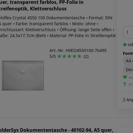
uer, transparent farblos, PP-Folie in
treifenoptik, Klettverschluss
eloflex Crystal 4550 100 Dokumententasche • Format: DIN
 quer • Farbe: transparent farblos • Motiv: ohne •
Men
rschlussart: Klettverschluss • Öffnung: lange Seite offen •
ße: 24,5x17,7cm (BxH) • Material: PP-Folie in Streifenoptik
sof
Art.-Nr. HVEO4550100-76495
Form
5/5
(2)
A4 
Din
au
Fr
2 An
olderSys
Dokumententasche - 40102-94, A5 quer,