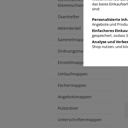
das beste Einkaufserl
Klemmschienenhüllen
sind:
Ösenhefter
Personalisierte Inh
Angebote und Produk
Aktendeckel
Einfacheres Einkau
gespeichert, sodass 
Sammelmappen / -boxen
Analyse und Verbe
Shop nutzen, und kön
Ordnungsmappen
Einstellmappen
Umlaufmappen
Fächermappen
Angebotsmappen
Pultordner
Unterschriftenmappen