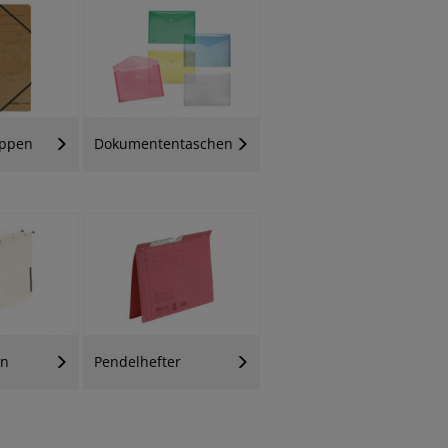
ppen
Dokumententaschen
en
Pendelhefter