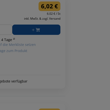
6,02 €
6.02 € / St
inkl. MwSt. & zzgl. Versand
ge
 4 Tage ²⁾
f die Merkliste setzen
age zum Produkt
gebote verfügbar