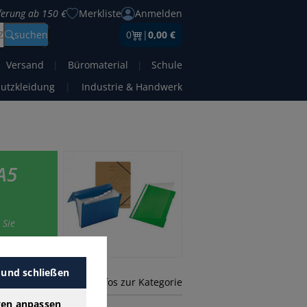
eferung ab 150 €
Merkliste
Anmelden
Z
suchen
0
|
0,00 €
Versand
|
Büromaterial
|
Schule
hutzkleidung
|
Industrie & Handwerk
A5
 Sie
 und schließen
mehr Infos zur Kategorie
gen anpassen