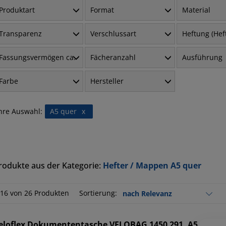
Produktart
Format
Material
Transparenz
Verschlussart
Heftung (He
Fassungsvermögen ca.
Fächeranzahl
Ausführung
Farbe
Hersteller
hre Auswahl:
A5 quer
x
rodukte aus der Kategorie:
Hefter / Mappen A5 quer
-16 von 26 Produkten
Sortierung:
eloflex
Dokumententasche VELOBAG 1450 291, A5