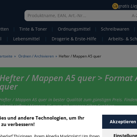
gratis Li
A-
etten
|
Tinte & Toner
|
Ordnungsmittel
|
Schreibwaren
|
l
|
Lebensmittel
|
Drogerie & Erste-Hilfe
|
Arbeits- & Sc
artseite
»
Ordnen / Archivieren
»
Hefter / Mappen A5 quer
Hefter / Mappen A5 quer > Format 
quer
Hefter / Mappen A5 quer in bester Qualität zum günstigen Preis. Finden
schnell Hefter / Mappen A5 quer mit unserer Filter-Funktion.
ies und andere Technologien, um Ihr
Akzeptieren
 zu verbessern!
efter / Mappen A5 quer
Einstellun
bedarf Thüringen, ihrem Alpedia Marktplatz! Um Ihnen