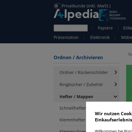
Privatkunde (inkl. MwSt.)
alle Kategorien
|
Papiere
|
Etik
Präsentation
|
Elektronik
|
Möbe
St
Ordnen / Archivieren
Ordner / Rückenschilder
Ringbücher / Zubehör
Hefter / Mappen
Schnellhefter
Wir nutzen Cook
Einkaufserlebnis
Klemmhefter
H
Klemmschienen /
Willkommen bei Büro