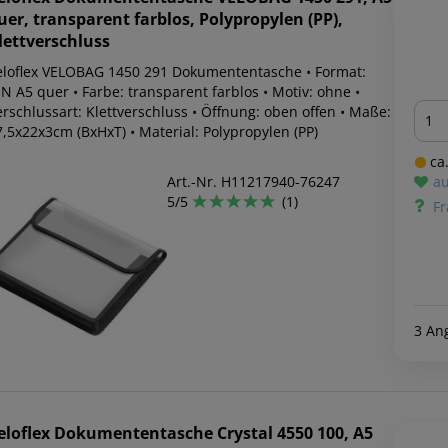
uer, transparent farblos, Polypropylen (PP),
lettverschluss
eloflex VELOBAG 1450 291 Dokumententasche • Format:
N A5 quer • Farbe: transparent farblos • Motiv: ohne •
Men
rschlussart: Klettverschluss • Öffnung: oben offen • Maße:
7,5x22x3cm (BxHxT) • Material: Polypropylen (PP)
ca.
Art.-Nr. H11217940-76247
au
5/5
(1)
Fr
3 An
eloflex
Dokumententasche Crystal 4550 100, A5