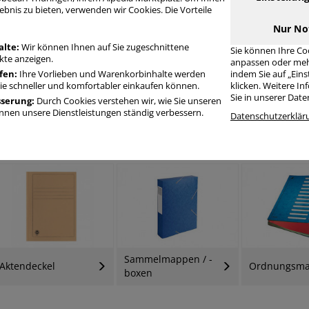
ebnis zu bieten, verwenden wir Cookies. Die Vorteile
Nur No
alte:
Wir können Ihnen auf Sie zugeschnittene
Sie können Ihre Co
te anzeigen.
anpassen oder meh
fen:
Ihre Vorlieben und Warenkorbinhalte werden
indem Sie auf „Ein
Sie schneller und komfortabler einkaufen können.
klicken. Weitere I
Sie in unserer Dat
sserung:
Durch Cookies verstehen wir, wie Sie unseren
Klemmschien
nen unsere Dienstleistungen ständig verbessern.
Schnellhefter
Klemmhefter
Datenschutzerklär
Klemmschien
Sammelmappen / -
Aktendeckel
Ordnungsm
boxen