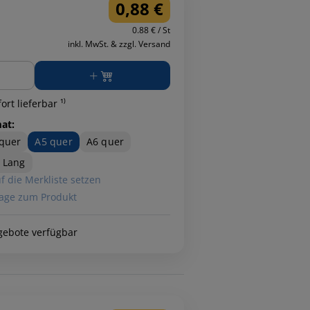
0,88 €
0.88 € / St
inkl. MwSt. & zzgl. Versand
ge
ort lieferbar ¹⁾
at:
quer
A5 quer
A6 quer
 Lang
f die Merkliste setzen
age zum Produkt
gebote verfügbar