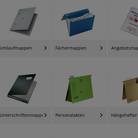
Umlaufmappen
Fächermappen
Angebotsma
Unterschriftenmappen
Personalakten
Hängehefter