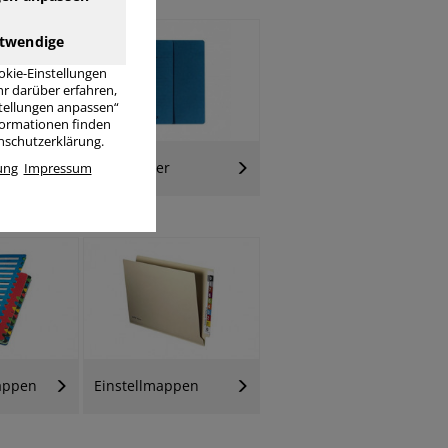
twendige
okie-Einstellungen
r darüber erfahren,
stellungen anpassen“
nformationen finden
enschutzerklärung.
en /
Ösenhefter
ung
Impressum
enhüllen
appen
Einstellmappen