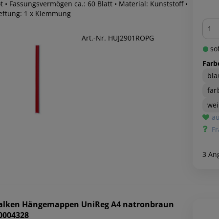
t • Fassungsvermögen ca.: 60 Blatt • Material: Kunststoff •
eftung: 1 x Klemmung
Men
Art.-Nr. HUJ2901ROPG
sof
Farb
bla
far
we
au
Fr
3 An
alken
Hängemappen UniReg A4 natronbraun
0004328