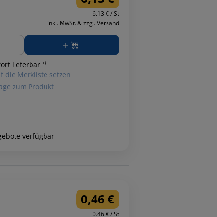
6.13 € / St
inkl. MwSt. & zzgl. Versand
ge
ort lieferbar ¹⁾
f die Merkliste setzen
age zum Produkt
gebote verfügbar
0,46 €
0.46 € / St