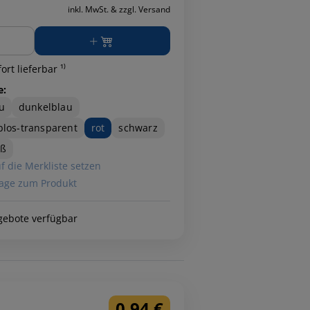
inkl. MwSt. & zzgl. Versand
ge
ort lieferbar ¹⁾
e:
u
dunkelblau
blos-transparent
rot
schwarz
iß
f die Merkliste setzen
age zum Produkt
gebote verfügbar
0,94 €