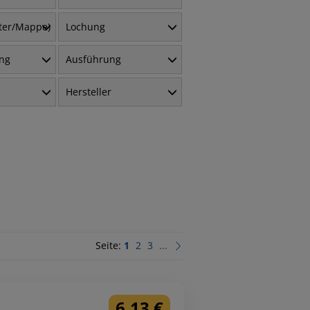
fter/Mappe)
Lochung
ung
Ausführung
Hersteller
Seite:
1
2
3
...
6,13 €