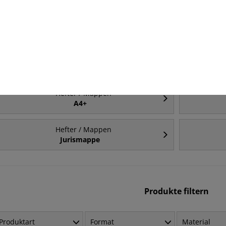
Hefter / Mappen
Hängemappen
11
Hefter / Mappen
A4 - 2-fach-Lochung
Hefter / Mappen
A4+
Hefter / Mappen
Jurismappe
Produkte filtern
Produktart
Format
Material