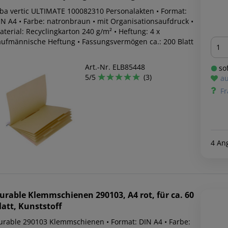
lba vertic ULTIMATE 100082310 Personalakten • Format:
IN A4 • Farbe: natronbraun • mit Organisationsaufdruck •
terial: Recyclingkarton 240 g/m² • Heftung: 4 x
Men
aufmännische Heftung • Fassungsvermögen ca.: 200 Blatt
Art.-Nr. ELB85448
sof
5/5
(3)
au
Fr
4 An
urable
Klemmschienen 290103, A4 rot, für ca. 60
latt, Kunststoff
urable 290103 Klemmschienen • Format: DIN A4 • Farbe: