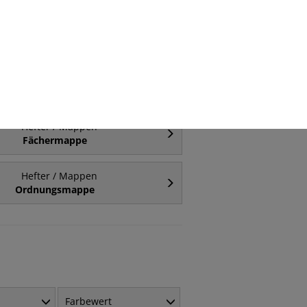
Hefter / Mappen
-fach-Lochung (Universal)
Hefter / Mappen
A2
Hefter / Mappen
Fächermappe
Hefter / Mappen
Ordnungsmappe
Farbewert