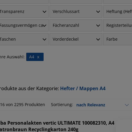
Transparenz
Verschlussart
Heftung (He
Fassungsvermögen ca.
Fächeranzahl
Registerteil
Taschen
Vorderdeckel
Farbe
hre Auswahl:
A4
x
rodukte aus der Kategorie:
Hefter / Mappen A4
-16 von 2295 Produkten
Sortierung:
lba
Personalakten vertic ULTIMATE 100082310, A4
atronbraun Recyclingkarton 240g