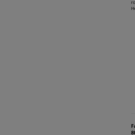
ro
H
F
8