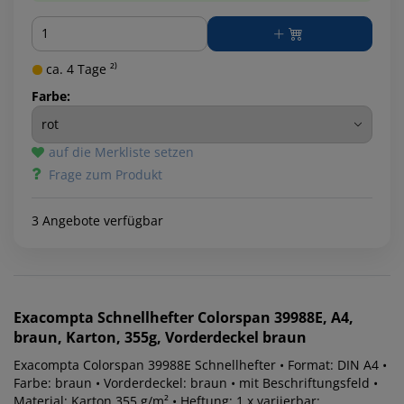
Menge
ca. 4 Tage ²⁾
Farbe:
auf die Merkliste setzen
Frage zum Produkt
3 Angebote verfügbar
Exacompta
Schnellhefter Colorspan 39988E, A4,
braun, Karton, 355g, Vorderdeckel braun
Exacompta Colorspan 39988E Schnellhefter • Format: DIN A4 •
Farbe: braun • Vorderdeckel: braun • mit Beschriftungsfeld •
Material: Karton 355 g/m² • Heftung: 1 x variierbar: