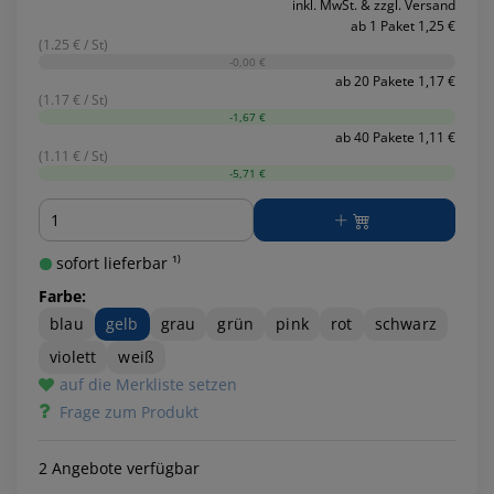
inkl. MwSt. & zzgl. Versand
ab 1 Paket 1,25 €
(1.25 € / St)
-0,00 €
ab 20 Pakete 1,17 €
(1.17 € / St)
-1,67 €
ab 40 Pakete 1,11 €
(1.11 € / St)
-5,71 €
Menge
sofort lieferbar ¹⁾
Farbe:
blau
gelb
grau
grün
pink
rot
schwarz
violett
weiß
auf die Merkliste setzen
Frage zum Produkt
2 Angebote verfügbar