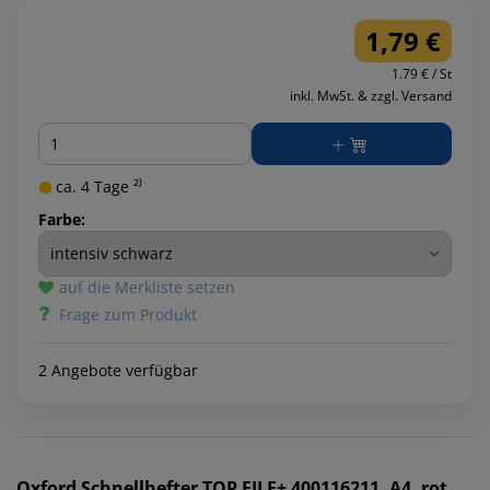
1,79 €
1.79 € / St
inkl. MwSt. & zzgl. Versand
Menge
ca. 4 Tage ²⁾
Farbe:
auf die Merkliste setzen
Frage zum Produkt
2 Angebote verfügbar
Oxford
Schnellhefter TOP FILE+ 400116211, A4, rot,