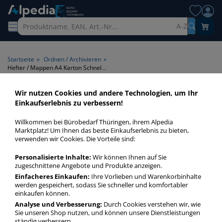
A-Z
Startseite
»
Ordnen / Archivieren
»
Hefter / Mappen A4 Karton Schnellhefter
Wir nutzen Cookies und andere Technologien, um Ihr
Hefter / Mappen A4 Karton
Einkaufserlebnis zu verbessern!
Schnellhefter > Produktart
Willkommen bei Bürobedarf Thüringen, ihrem Alpedia
Schnellhefter > Format A4 >
Marktplatz! Um Ihnen das beste Einkaufserlebnis zu bieten,
verwenden wir Cookies. Die Vorteile sind:
Material Karton
Personalisierte Inhalte:
Wir können Ihnen auf Sie
Hefter / Mappen A4 Karton Schnellhefter in bester Qualität
zugeschnittene Angebote und Produkte anzeigen.
zum günstigen Preis. Finden Sie schnell Hefter / Mappen A4
Einfacheres Einkaufen:
Ihre Vorlieben und Warenkorbinhalte
werden gespeichert, sodass Sie schneller und komfortabler
Karton Schnellhefter mit unserer Filter-Funktion.
einkaufen können.
Analyse und Verbesserung:
Durch Cookies verstehen wir, wie
Sie unseren Shop nutzen, und können unsere Dienstleistungen
Hefter / Mappen A4 Karton Schnellhefter
ständig verbessern.