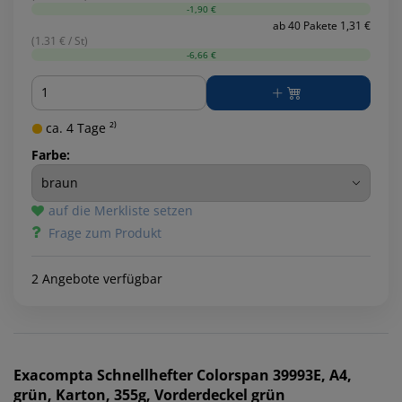
-1,90 €
ab 40 Pakete 1,31 €
(1.31 € / St)
-6,66 €
Menge
ca. 4 Tage ²⁾
Farbe:
auf die Merkliste setzen
Frage zum Produkt
2 Angebote verfügbar
Exacompta
Schnellhefter Colorspan 39993E, A4,
grün, Karton, 355g, Vorderdeckel grün