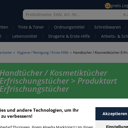
gratis Li
A-
etten
|
Tinte & Toner
|
Ordnungsmittel
|
Schreibwaren
|
l
|
Lebensmittel
|
Drogerie & Erste-Hilfe
|
Arbeits- & Sc
artseite
»
Hygiene / Reinigung / Erste-Hilfe
»
Handtücher /
Handtücher / Kosmetiktücher
Erfrischungstücher > Produktart
Erfrischungstücher
Handtücher / Kosmetiktücher Erfrischungstücher in bester Qualität zum
Preis. Finden Sie schnell Handtücher / Kosmetiktücher Erfrischungstüch
ies und andere Technologien, um Ihr
unserer Filter-Funktion.
Akzeptieren
 zu verbessern!
Einstellun
bedarf Thüringen, ihrem Alpedia Marktplatz! Um Ihnen