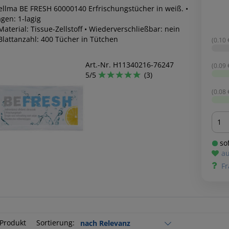
ellma BE FRESH 60000140 Erfrischungstücher in weiß. •
gen: 1-lagig
Material: Tissue-Zellstoff • Wiederverschließbar: nein
 Blattanzahl: 400 Tücher in Tütchen
(0.10 €
Art.-Nr. H11340216-76247
(0.09 €
5/5
(3)
(0.08 €
Men
sof
au
Fr
 Produkt
Sortierung: