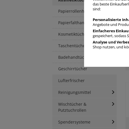
H
das beste Einkaufserl
sind:
Papierrollenhandtücher
Personalisierte Inh
Papierfalthandtücher
Angebote und Produk
Einfacheres Einkau
Kosmetiktücher
gespeichert, sodass 
Analyse und Verbe
Taschentücher
Shop nutzen, und kön
Badehandtücher
Geschirrtücher
Lufterfrischer
Reinigungsmittel
Wischtücher &
Putztuchrollen
Spendersysteme