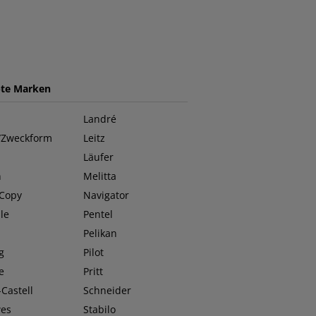
bte Marken
Landré
/Zweckform
Leitz
Läufer
n
Melitta
 Copy
Navigator
le
Pentel
O
Pelikan
g
Pilot
e
Pritt
Castell
Schneider
wes
Stabilo