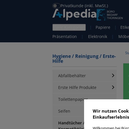
Privatkunde (inkl. MwSt.)
alle Kategorien
|
Papiere
|
Etik
Präsentation
|
Elektronik
|
Möbe
St
Hygiene / Reinigung / Erste-
Hilfe
Abfallbehälter
Erste Hilfe Produkte
Toilettenpapier
Wir nutzen Cook
Seifen
Einkaufserlebnis
Handtücher /
Willkommen bei Büro
Kosmetiktücher