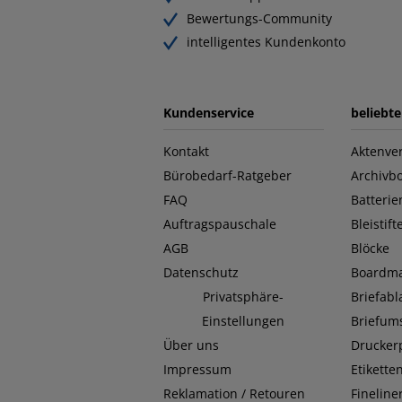
Bewertungs-Community
intelligentes Kundenkonto
Kundenservice
beliebt
Kontakt
Aktenver
Bürobedarf-Ratgeber
Archivb
FAQ
Batterie
Auftragspauschale
Bleistift
AGB
Blöcke
Datenschutz
Boardma
Privatsphäre-
Briefab
Einstellungen
Briefum
Über uns
Drucker
Impressum
Etikette
Reklamation / Retouren
Fineline