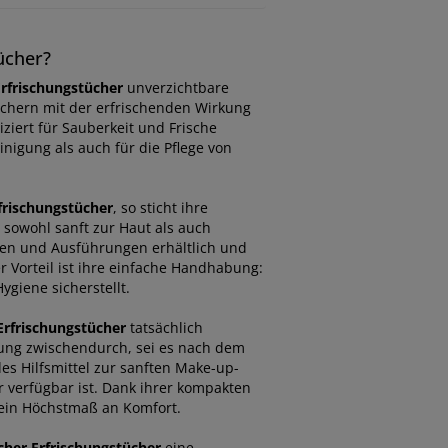
ücher?
rfrischungstücher
unverzichtbare
üchern mit der erfrischenden Wirkung
ziert für Sauberkeit und Frische
inigung als auch für die Pflege von
frischungstücher
, so sticht ihre
e sowohl sanft zur Haut als auch
ßen und Ausführungen erhältlich und
r Vorteil ist ihre einfache Handhabung:
ygiene sicherstellt.
rfrischungstücher
tatsächlich
chung zwischendurch, sei es nach dem
es Hilfsmittel zur sanften Make-up-
 verfügbar ist. Dank ihrer kompakten
 ein Höchstmaß an Komfort.
her Erfrischungstücher
eine