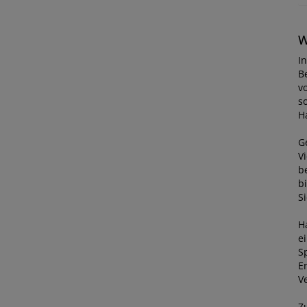
W
I
B
v
s
H
G
Vi
b
b
Si
H
e
S
E
V
Z