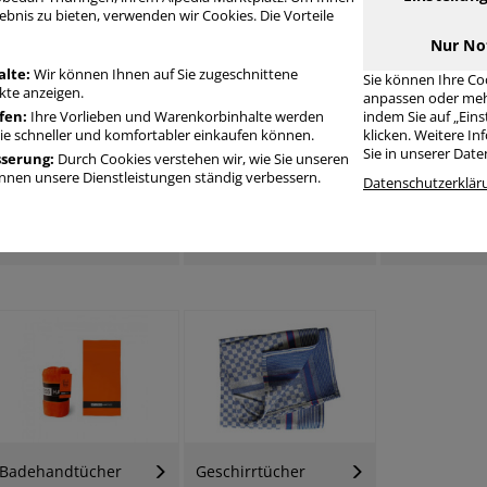
andtücher / Kosmetiktücher Erfrischungstücher
ebnis zu bieten, verwenden wir Cookies. Die Vorteile
Nur No
alte:
Wir können Ihnen auf Sie zugeschnittene
Sie können Ihre Co
te anzeigen.
anpassen oder meh
fen:
Ihre Vorlieben und Warenkorbinhalte werden
indem Sie auf „Ein
Sie schneller und komfortabler einkaufen können.
klicken. Weitere I
Sie in unserer Dat
sserung:
Durch Cookies verstehen wir, wie Sie unseren
nen unsere Dienstleistungen ständig verbessern.
Datenschutzerklär
Papierrollenhandtücher
Papierfalthandtücher
Kosmetiktüc
Badehandtücher
Geschirrtücher