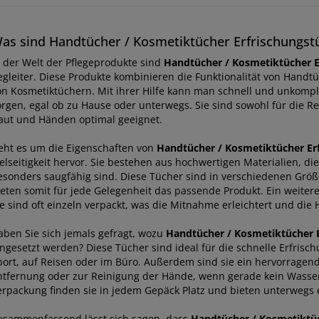
as sind Handtücher / Kosmetiktücher Erfrischungst
n der Welt der Pflegeprodukte sind
Handtücher / Kosmetiktücher E
egleiter. Diese Produkte kombinieren die Funktionalität von Handt
on Kosmetiktüchern. Mit ihrer Hilfe kann man schnell und unkompli
orgen, egal ob zu Hause oder unterwegs. Sie sind sowohl für die Re
aut und Händen optimal geeignet.
eht es um die Eigenschaften von
Handtücher / Kosmetiktücher Er
elseitigkeit hervor. Sie bestehen aus hochwertigen Materialien, di
esonders saugfähig sind. Diese Tücher sind in verschiedenen Grö
ieten somit für jede Gelegenheit das passende Produkt. Ein weitere
e sind oft einzeln verpackt, was die Mitnahme erleichtert und die H
aben Sie sich jemals gefragt, wozu
Handtücher / Kosmetiktücher E
ingesetzt werden? Diese Tücher sind ideal für die schnelle Erfris
port, auf Reisen oder im Büro. Außerdem sind sie ein hervorragend
ntfernung oder zur Reinigung der Hände, wenn gerade kein Wasser
erpackung finden sie in jedem Gepäck Platz und bieten unterwegs
usammenfassend lässt sich sagen, dass
Handtücher / Kosmetiktüc