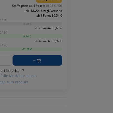
Staffelpreis ab 4 Pakete
(0.08 € / St)
inkl. MwSt. & zzgl. Versand
ab 1 Paket 39,54 €
 / St)
-0,00 €
ab 2 Pakete 36,68 €
 / St)
-5,74 €
ab 4 Pakete 33,97 €
 / St)
-22,28 €
ge
ort lieferbar ¹⁾
f die Merkliste setzen
age zum Produkt