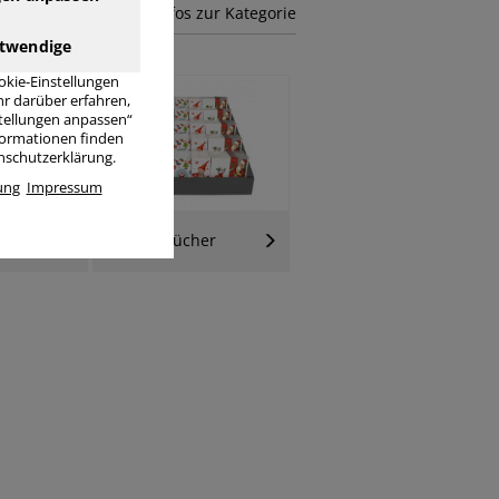
mehr Infos zur Kategorie
twendige
okie-Einstellungen
r darüber erfahren,
stellungen anpassen“
nformationen finden
enschutzerklärung.
ung
Impressum
her
Taschentücher