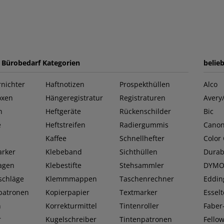
e Bürobedarf Kategorien
belie
nichter
Haftnotizen
Prospekthüllen
Alco
oxen
Hängeregistratur
Registraturen
Avery
n
Heftgeräte
Rückenschilder
Bic
e
Heftstreifen
Radiergummis
Cano
Kaffee
Schnellhefter
Color
rker
Klebeband
Sichthüllen
Durab
lagen
Klebestifte
Stehsammler
DYM
schläge
Klemmmappen
Taschenrechner
Eddin
patronen
Kopierpapier
Textmarker
Esselt
n
Korrekturmittel
Tintenroller
Faber-
r
Kugelschreiber
Tintenpatronen
Fello