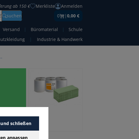
eferung ab 150 €
Merkliste
Anmelden
Z
suchen
0
|
0,00 €
Versand
|
Büromaterial
|
Schule
hutzkleidung
|
Industrie & Handwerk
 Kosmetiktücher Erfrischungstücher
 günstigen
er mit
 und schließen
gen anpassen