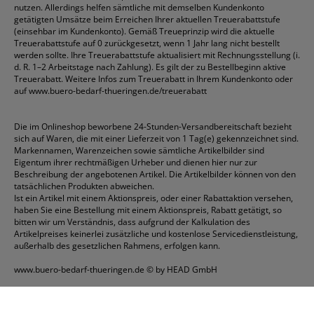
nutzen. Allerdings helfen sämtliche mit demselben Kundenkonto
getätigten Umsätze beim Erreichen Ihrer aktuellen Treuerabattstufe
(einsehbar im Kundenkonto). Gemäß Treueprinzip wird die aktuelle
Treuerabattstufe auf 0 zurückgesetzt, wenn 1 Jahr lang nicht bestellt
werden sollte. Ihre Treuerabattstufe aktualisiert mit Rechnungsstellung (i.
d. R. 1–2 Arbeitstage nach Zahlung). Es gilt der zu Bestellbeginn aktive
Treuerabatt. Weitere Infos zum Treuerabatt in Ihrem Kundenkonto oder
auf
www.buero-bedarf-thueringen.de/treuerabatt
Die im Onlineshop beworbene 24-Stunden-Versandbereitschaft bezieht
sich auf Waren, die mit einer Lieferzeit von 1 Tag(e) gekennzeichnet sind.
Markennamen, Warenzeichen sowie sämtliche Artikelbilder sind
Eigentum ihrer rechtmäßigen Urheber und dienen hier nur zur
Beschreibung der angebotenen Artikel. Die Artikelbilder können von den
tatsächlichen Produkten abweichen.
Ist ein Artikel mit einem Aktionspreis, oder einer Rabattaktion versehen,
haben Sie eine Bestellung mit einem Aktionspreis, Rabatt getätigt, so
bitten wir um Verständnis, dass aufgrund der Kalkulation des
Artikelpreises keinerlei zusätzliche und kostenlose Servicedienstleistung,
außerhalb des gesetzlichen Rahmens, erfolgen kann.
www.buero-bedarf-thueringen.de
© by HEAD GmbH