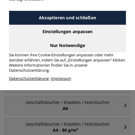
Geschäftsbücher / Kladden / Notizbücher A4 80
Seiten
mehr Infos zur Kategorie
Akzeptieren und schließen
Einstellungen anpassen
Häufig gesucht
Nur Notwendige
Sie können Ihre Cookie-Einstellungen anpassen oder mehr
Geschäftsbücher / Kladden / Notizbücher
darüber erfahren, indem Sie auf „Einstellungen anpassen“ klicken.
A4
Weitere Informationen finden Sie in unserer
Datenschutzerklärung.
Datenschutzerklärung
Impressum
Geschäftsbücher / Kladden / Notizbücher
A5
Geschäftsbücher / Kladden / Notizbücher
A6
Geschäftsbücher / Kladden / Notizbücher
A4 - 80 g/m²