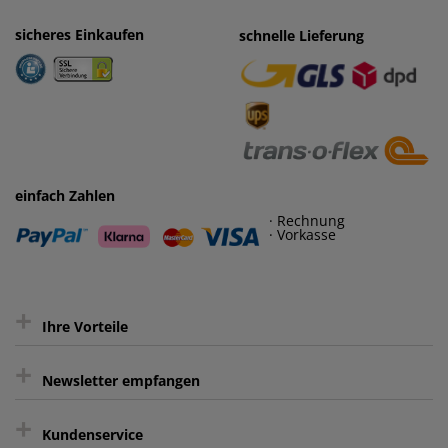
sicheres Einkaufen
einfaches Zahlen
schnelle Lieferung
· Rechnung
· Vorkasse
einfach Zahlen
· Rechnung
· Vorkasse
+
Ihre Vorteile
+
gratis Lieferung ab 150 € Warenwert
Newsletter empfangen
Kauf auf Rechnung³
+
Keine unerwünschte Werbung
Kundenservice
sicher Shoppen durch SSL