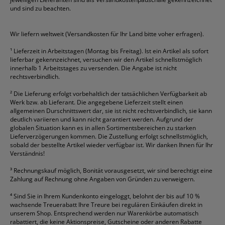
Geschäftsbücher
Fripa
Permanentmarker
Tesa
Versandtaschen
und sind zu beachten.
HAN
Tipp-Ex
HP
alle Marken anzeigen
Wir liefern weltweit (Versandkosten für Ihr Land bitte voher erfragen).
¹
Lieferzeit in Arbeitstagen (Montag bis Freitag). Ist ein Artikel als sofort
lieferbar gekennzeichnet, versuchen wir den Artikel schnellstmöglich
innerhalb 1 Arbeitstages zu versenden. Die Angabe ist nicht
rechtsverbindlich.
²
Die Lieferung erfolgt vorbehaltlich der tatsächlichen Verfügbarkeit ab
Werk bzw. ab Lieferant. Die angegebene Lieferzeit stellt einen
allgemeinen Durschnittswert dar, sie ist nicht rechtsverbindlich, sie kann
deutlich variieren und kann nicht garantiert werden. Aufgrund der
globalen Situation kann es in allen Sortimentsbereichen zu starken
Lieferverzögerungen kommen. Die Zustellung erfolgt schnellstmöglich,
sobald der bestellte Artikel wieder verfügbar ist. Wir danken Ihnen für Ihr
Verständnis!
³
Rechnungskauf möglich, Bonität vorausgesetzt, wir sind berechtigt eine
Zahlung auf Rechnung ohne Angaben von Gründen zu verweigern.
⁴
Sind Sie in Ihrem Kundenkonto eingeloggt, belohnt der bis auf 10 %
wachsende Treuerabatt Ihre Treure bei regulären Einkäufen direkt in
unserem Shop. Entsprechend werden nur Warenkörbe automatisch
rabattiert, die keine Aktionspreise, Gutscheine oder anderen Rabatte