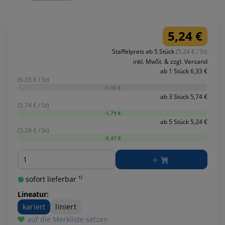
5,24 €
Staffelpreis ab 5 Stück
(5.24 € / St)
inkl. MwSt. & zzgl. Versand
ab 1 Stück 6,33 €
(6.33 € / St)
-0,00 €
ab 3 Stück 5,74 €
(5.74 € / St)
-1,79 €
ab 5 Stück 5,24 €
(5.24 € / St)
-5,47 €
Menge
sofort lieferbar ¹⁾
Lineatur:
kariert
liniert
auf die Merkliste setzen