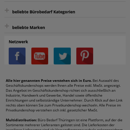
+
Bewertungs-Community
Sie können sich zu jeder Zeit abmelden.
Kontakt
beliebte Bürobedarf Kategorien
intelligentes Kundenkonto
Bürobedarf-Ratgeber
+
FAQ
Aktenvernichter
Haftnotizen
Prospekthüllen
beliebte Marken
Auftragspauschale
Archivboxen
Hängeregistratur
Registraturen
AGB
Batterien
Alco
Heftgeräte
Landré
Rückenschilder
Netzwerk
Datenschutz
Bleistifte
Avery/Zweckform
Heftstreifen
Leitz
Radiergummis
Privatsphäre-Einstellungen
Blöcke
Bic
Kaffee
Läufer
Schnellhefter
Über uns
Boardmarker
Canon
Klebeband
Melitta
Sichthüllen
Impressum
Briefablagen
Color Copy
Klebestifte
Navigator
Stehsammler
Reklamation / Retouren
Briefumschläge
Durable
Klemmmappen
Pentel
Taschenrechner
Alle hier genannten Preise verstehen sich in Euro.
Bei Auswahl des
Geschäftskundenshops werden Ihnen alle Preise exkl. MwSt. angezeigt.
Vertrag widerrufen (Privatkunden)
Druckerpatronen
DYMO
Kopierpapier
Pelikan
Textmarker
Das Angebot im Geschäftskundenshop richtet sich ausschließlich an
Rabatte & Aktionen
Etiketten
Edding
Korrekturmittel
Pilot
Tintenroller
Industrie, Handwerk und Gewerbe, Handel sowie öffentliche
Einrichtungen und selbstständige Unternehmer. Durch Klick auf den Link
Fineliner
Esselte
Kugelschreiber
Pritt
Tintenpatronen
rechts oben können Sie zum Privatkundenshop wechseln. Alle Preise im
Folienschreiber
Faber-Castell
Mappen
Schneider
Toilettenpapier
Privatkundenshop verstehen sich inkl. gesetzlicher MwSt.
Formulare
Fellowes
Ordner
Stabilo
Toner
Multidistribution:
Büro Bedarf Thüringen ist eine Plattform, auf der die
Sortimente mehrerer Lieferanten gelistet sind. Die Lieferkosten der
Gelschreiber
Franken
Packband
Staedtler
Versandmaterial
jeweiligen Lieferanten sind als Versandkostenpauschale gekennzeichnet