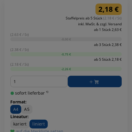
2,18 €
Staffelpreis ab 5 Stück
(2.18 € / St)
inkl. MwSt. & zzgl. Versand
ab 1 Stück 2,63 €
(2.63 € / St)
-0,00 €
ab 3 Stück 2,38 €
(2.38 € / St)
-0,75 €
ab 5 Stück 2,18 €
(2.18 € / St)
-2,26 €
Menge
sofort lieferbar ¹⁾
Format:
A4
A5
Lineatur:
kariert
liniert
auf die Merkliste setzen