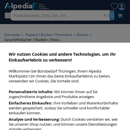
A-Z
Startseite
»
Papiere / Bücher / Formulare
»
Bücher
»
Geschäftsbücher / Kladden / Notizbücher A4 80 Seiten
Wir nutzen Cookies und andere Technologien, um Ihr
Geschäftsbücher / Kladden /
Einkaufserlebnis zu verbessern!
Notizbücher A4 80 Seiten >
Willkommen bei Bürobedarf Thüringen, ihrem Alpedia
Format A4 > Seitenanzahl 80
Marktplatz! Um Ihnen das beste Einkaufserlebnis zu bieten,
verwenden wir Cookies. Die Vorteile sind:
Seiten
Personalisierte Inhalte:
Wir können Ihnen auf Sie
zugeschnittene Angebote und Produkte anzeigen.
Geschäftsbücher / Kladden / Notizbücher A4 80 Seiten in
bester Qualität zum günstigen Preis. Finden Sie schnell
Einfacheres Einkaufen:
Ihre Vorlieben und Warenkorbinhalte
werden gespeichert, sodass Sie schneller und komfortabler
Geschäftsbücher / Kladden / Notizbücher A4 80 Seiten mit
einkaufen können.
unserer Filter-Funktion.
Analyse und Verbesserung:
Durch Cookies verstehen wir, wie
Sie unseren Shop nutzen, und können unsere Dienstleistungen
ständig verbessern.