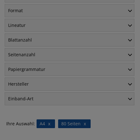
Format
Lineatur
Blattanzahl
Seitenanzahl
Papiergrammatur
Hersteller
Einband-Art
Ihre Auswahl:
A4
x
80 Seiten
x