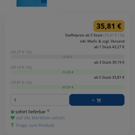
35,81 €
Staffelpreis ab 5 Stück
(35.81 € / St)
inkl. MwSt. & zzgl. Versand
ab 1 Stück 43,27 €
(43.27 € / St)
-0,00 €
ab 3 Stück 39,19 €
(39.19 € / St)
-12,25 €
ab 5 Stück 35,81 €
(35.81 € / St)
-37,31 €
Menge
sofort lieferbar ¹⁾
auf die Merkliste setzen
Frage zum Produkt