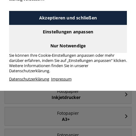
mehr Infos zur Kategorie
Akzeptieren und schließen
Häufig gesucht
Einstellungen anpassen
Nur Notwendige
Fotopapier
A4
Sie können Ihre Cookie-Einstellungen anpassen oder mehr
darüber erfahren, indem Sie auf „Einstellungen anpassen“ klicken.
Weitere Informationen finden Sie in unserer
Fotopapier
Datenschutzerklärung.
Laserdrucker
Datenschutzerklärung
Impressum
Fotopapier
Inkjetdrucker
Fotopapier
A3+
Fotopapier