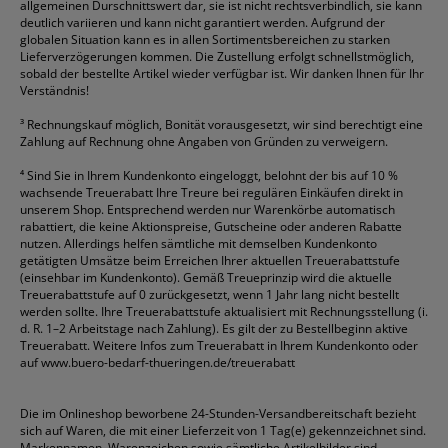
allgemeinen Durschnittswert dar, sie ist nicht rechtsverbindlich, sie kann
deutlich variieren und kann nicht garantiert werden. Aufgrund der
globalen Situation kann es in allen Sortimentsbereichen zu starken
Lieferverzögerungen kommen. Die Zustellung erfolgt schnellstmöglich,
sobald der bestellte Artikel wieder verfügbar ist. Wir danken Ihnen für Ihr
Verständnis!
³
Rechnungskauf möglich, Bonität vorausgesetzt, wir sind berechtigt eine
Zahlung auf Rechnung ohne Angaben von Gründen zu verweigern.
⁴
Sind Sie in Ihrem Kundenkonto eingeloggt, belohnt der bis auf 10 %
wachsende Treuerabatt Ihre Treure bei regulären Einkäufen direkt in
unserem Shop. Entsprechend werden nur Warenkörbe automatisch
rabattiert, die keine Aktionspreise, Gutscheine oder anderen Rabatte
nutzen. Allerdings helfen sämtliche mit demselben Kundenkonto
getätigten Umsätze beim Erreichen Ihrer aktuellen Treuerabattstufe
(einsehbar im Kundenkonto). Gemäß Treueprinzip wird die aktuelle
Treuerabattstufe auf 0 zurückgesetzt, wenn 1 Jahr lang nicht bestellt
werden sollte. Ihre Treuerabattstufe aktualisiert mit Rechnungsstellung (i.
d. R. 1–2 Arbeitstage nach Zahlung). Es gilt der zu Bestellbeginn aktive
Treuerabatt. Weitere Infos zum Treuerabatt in Ihrem Kundenkonto oder
auf
www.buero-bedarf-thueringen.de/treuerabatt
Die im Onlineshop beworbene 24-Stunden-Versandbereitschaft bezieht
sich auf Waren, die mit einer Lieferzeit von 1 Tag(e) gekennzeichnet sind.
Markennamen, Warenzeichen sowie sämtliche Artikelbilder sind