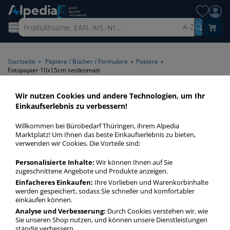
A-Z
Startseite
»
Papiere / Bücher / Formulare
»
Papiere
»
Fotopapier 10x15cm seidenmatt
Wir nutzen Cookies und andere Technologien, um Ihr
Fotopapier 10x15cm
Einkaufserlebnis zu verbessern!
seidenmatt > Format
Willkommen bei Bürobedarf Thüringen, ihrem Alpedia
10x15cm > Papieroberfläche
Marktplatz! Um Ihnen das beste Einkaufserlebnis zu bieten,
verwenden wir Cookies. Die Vorteile sind:
seidenmatt
Personalisierte Inhalte:
Wir können Ihnen auf Sie
zugeschnittene Angebote und Produkte anzeigen.
Fotopapier 10x15cm seidenmatt in bester Qualität zum
günstigen Preis. Finden Sie schnell Fotopapier 10x15cm
Einfacheres Einkaufen:
Ihre Vorlieben und Warenkorbinhalte
werden gespeichert, sodass Sie schneller und komfortabler
seidenmatt mit unserer Filter-Funktion.
einkaufen können.
Analyse und Verbesserung:
Durch Cookies verstehen wir, wie
Sie unseren Shop nutzen, und können unsere Dienstleistungen
Fotopapier 10x15cm seidenmatt
ständig verbessern.