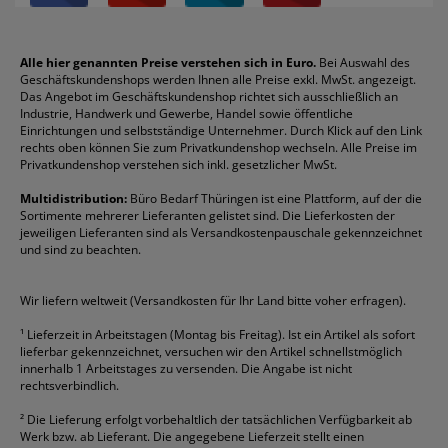
Über uns
Boardmarker
Canon
Klebeband
Melitta
Sichthüllen
Impressum
Briefablagen
Color Copy
Klebestifte
Navigator
Stehsammler
Reklamation / Retouren
Briefumschläge
Durable
Klemmmappen
Pentel
Taschenrechner
Alle hier genannten Preise verstehen sich in Euro.
Bei Auswahl des
Geschäftskundenshops werden Ihnen alle Preise exkl. MwSt. angezeigt.
Vertrag widerrufen (Privatkunden)
Druckerpatronen
DYMO
Kopierpapier
Pelikan
Textmarker
Das Angebot im Geschäftskundenshop richtet sich ausschließlich an
Rabatte & Aktionen
Etiketten
Edding
Korrekturmittel
Pilot
Tintenroller
Industrie, Handwerk und Gewerbe, Handel sowie öffentliche
Einrichtungen und selbstständige Unternehmer. Durch Klick auf den Link
Fineliner
Esselte
Kugelschreiber
Pritt
Tintenpatronen
rechts oben können Sie zum Privatkundenshop wechseln. Alle Preise im
Folienschreiber
Faber-Castell
Mappen
Schneider
Toilettenpapier
Privatkundenshop verstehen sich inkl. gesetzlicher MwSt.
Formulare
Fellowes
Ordner
Stabilo
Toner
Multidistribution:
Büro Bedarf Thüringen ist eine Plattform, auf der die
Sortimente mehrerer Lieferanten gelistet sind. Die Lieferkosten der
Gelschreiber
Franken
Packband
Staedtler
Versandmaterial
jeweiligen Lieferanten sind als Versandkostenpauschale gekennzeichnet
Geschäftsbücher
Fripa
Permanentmarker
Tesa
Versandtaschen
und sind zu beachten.
HAN
Tipp-Ex
HP
alle Marken anzeigen
Wir liefern weltweit (Versandkosten für Ihr Land bitte voher erfragen).
¹
Lieferzeit in Arbeitstagen (Montag bis Freitag). Ist ein Artikel als sofort
lieferbar gekennzeichnet, versuchen wir den Artikel schnellstmöglich
innerhalb 1 Arbeitstages zu versenden. Die Angabe ist nicht
rechtsverbindlich.
²
Die Lieferung erfolgt vorbehaltlich der tatsächlichen Verfügbarkeit ab
Werk bzw. ab Lieferant. Die angegebene Lieferzeit stellt einen