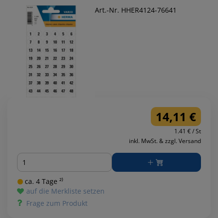
Art.-Nr. HHER4124-76641
14,11 €
1.41 € / St
inkl. MwSt. & zzgl. Versand
Menge
ca. 4 Tage ²⁾
auf die Merkliste setzen
Frage zum Produkt