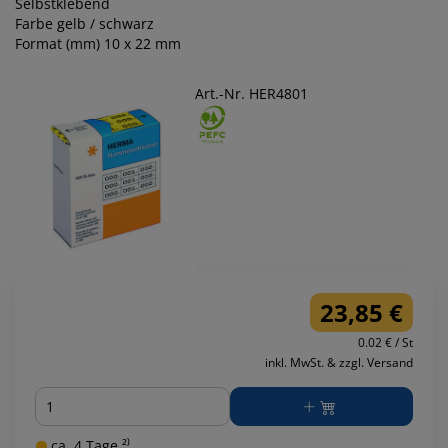
Selbstklebend
Farbe gelb / schwarz
Format (mm) 10 x 22 mm
Art.-Nr. HER4801
23,85 €
0.02 € / St
inkl. MwSt. & zzgl. Versand
Menge
ca. 4 Tage ²⁾