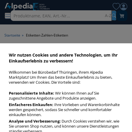
A-Z
Startseite
»
Etiketten Zahlen-Etiketten
Etiketten Zahlen-Etiketten >
Wir nutzen Cookies und andere Technologien, um Ihr
Einkaufserlebnis zu verbessern!
Produktart Zahlen-Etiketten
Willkommen bei Bürobedarf Thüringen, ihrem Alpedia
Etiketten Zahlen-Etiketten in bester Qualität zum günstigen
Marktplatz! Um Ihnen das beste Einkaufserlebnis zu bieten,
verwenden wir Cookies. Die Vorteile sind:
Preis. Finden Sie schnell Etiketten Zahlen-Etiketten mit
unserer Filter-Funktion.
Personalisierte Inhalte:
Wir können Ihnen auf Sie
zugeschnittene Angebote und Produkte anzeigen.
Einfacheres Einkaufen:
Ihre Vorlieben und Warenkorbinhalte
Etiketten Zahlen-Etiketten
werden gespeichert, sodass Sie schneller und komfortabler
mehr Infos zur Kategorie
einkaufen können.
Analyse und Verbesserung:
Durch Cookies verstehen wir, wie
Sie unseren Shop nutzen, und können unsere Dienstleistungen
ständig verbessern.