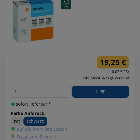
19,25 €
0.02 € / St
inkl. MwSt. & zzgl. Versand
Menge
sofort lieferbar ¹⁾
Farbe Aufdruck:
rot
schwarz
auf die Merkliste setzen
Frage zum Produkt