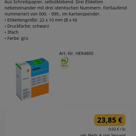
Aus Schreibpapier, selbstklebend. Drei Etiketten
nebeneinander mit drei identischen Nummern. Fortlaufend
nummeriert von 000. - 999., im Kartonspender.
• Etikettengröße: 22 x 10 mm (B x H)
• Druckfarbe: schwarz
• 3fach
• Farbe: grü
Art.-Nr. HER4805
23,85 €
0.02 € / St
inkl. MwSt. & zzgl. Versand