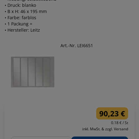
• Druck: blanko
• B x H: 46 x 195 mm
• Farbe: farblos
• 1 Packung =
• Hersteller: Leitz
Art.-Nr. LEI6651
90,23 €
0.18 € / St
inkl. MwSt. & zzgl. Versand