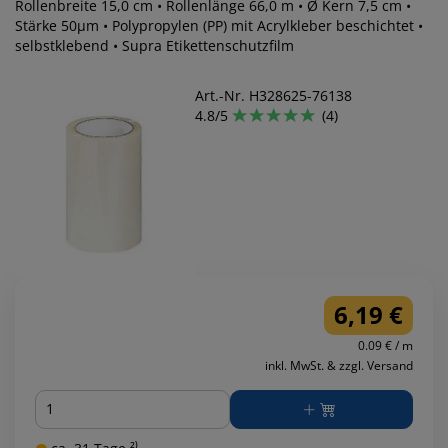
Rollenbreite 15,0 cm • Rollenlänge 66,0 m • Ø Kern 7,5 cm •
Stärke 50µm • Polypropylen (PP) mit Acrylkleber beschichtet •
selbstklebend • Supra Etikettenschutzfilm
Art.-Nr. H328625-76138
4.8/5
(4)
6,19 €
0.09 € / m
inkl. MwSt. & zzgl. Versand
Menge