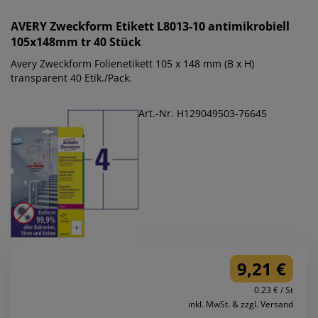
AVERY Zweckform
Etikett L8013-10 antimikrobiell
105x148mm tr 40 Stück
Avery Zweckform Folienetikett 105 x 148 mm (B x H)
transparent 40 Etik./Pack.
Art.-Nr. H129049503-76645
9,21 €
0.23 € / St
inkl. MwSt. & zzgl. Versand