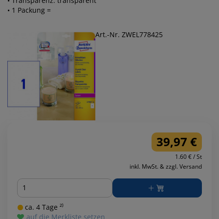
• Transparenz: transparent
• 1 Packung =
Art.-Nr. ZWEL778425
39,97 €
1.60 € / St
inkl. MwSt. & zzgl. Versand
Menge
ca. 4 Tage ²⁾
auf die Merkliste setzen