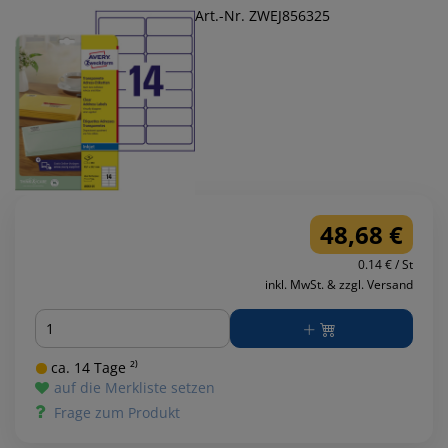
Art.-Nr. ZWEJ856325
48,68 €
0.14 € / St
inkl. MwSt. & zzgl. Versand
Menge
ca. 14 Tage ²⁾
auf die Merkliste setzen
Frage zum Produkt