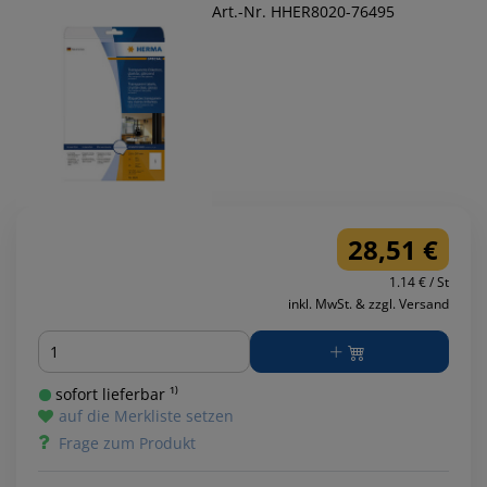
Art.-Nr. HHER8020-76495
28,51 €
1.14 € / St
inkl. MwSt. & zzgl. Versand
Menge
sofort lieferbar ¹⁾
auf die Merkliste setzen
Frage zum Produkt