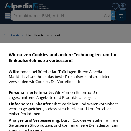
A-Z
Startseite
»
Etiketten transparent
Etiketten transparent > Farbe
Wir nutzen Cookies und andere Technologien, um Ihr
Einkaufserlebnis zu verbessern!
transparent
Willkommen bei Bürobedarf Thüringen, ihrem Alpedia
Etiketten transparent in bester Qualität zum günstigen Preis.
Marktplatz! Um Ihnen das beste Einkaufserlebnis zu bieten,
verwenden wir Cookies. Die Vorteile sind:
Finden Sie schnell Etiketten transparent mit unserer Filter-
Funktion.
Personalisierte Inhalte:
Wir können Ihnen auf Sie
zugeschnittene Angebote und Produkte anzeigen.
Einfacheres Einkaufen:
Ihre Vorlieben und Warenkorbinhalte
Etiketten transparent
werden gespeichert, sodass Sie schneller und komfortabler
mehr Infos zur Kategorie
einkaufen können.
Analyse und Verbesserung:
Durch Cookies verstehen wir, wie
Sie unseren Shop nutzen, und können unsere Dienstleistungen
ständig verbessern.