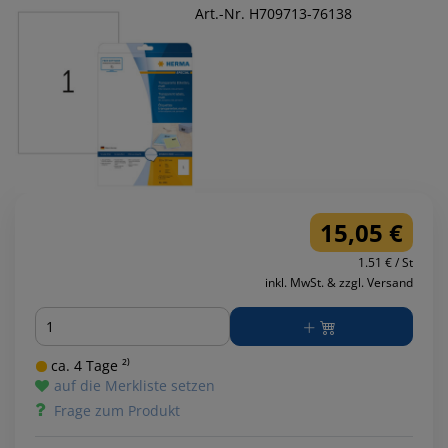
Art.-Nr. H709713-76138
15,05 €
1.51 € / St
inkl. MwSt. & zzgl. Versand
Menge
ca. 4 Tage ²⁾
auf die Merkliste setzen
Frage zum Produkt