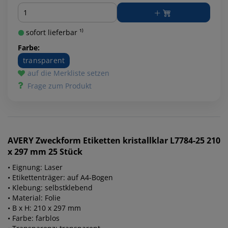
Menge
sofort lieferbar ¹⁾
Farbe:
transparent
auf die Merkliste setzen
Frage zum Produkt
AVERY Zweckform
Etiketten kristallklar L7784-25 210
x 297 mm 25 Stück
• Eignung: Laser
• Etikettenträger: auf A4-Bogen
• Klebung: selbstklebend
• Material: Folie
• B x H: 210 x 297 mm
• Farbe: farblos