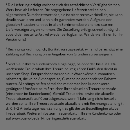
²
Die Lieferung erfolgt vorbehaltlich der tatsächlichen Verfügbarkeit ab
Werk bzw. ab Lieferant. Die angegebene Lieferzeit stellt einen
allgemeinen Durschnittswert dar, sie ist nicht rechtsverbindlich, sie kann
deutlich variieren und kann nicht garantiert werden. Aufgrund der
globalen Situation kann es in allen Sortimentsbereichen zu starken
Lieferverzögerungen kommen. Die Zustellung erfolgt schnellstmöglich,
sobald der bestellte Artikel wieder verfügbar ist. Wir danken Ihnen für Ihr
Verständnis!
³
Rechnungskauf möglich, Bonität vorausgesetzt, wir sind berechtigt eine
Zahlung auf Rechnung ohne Angaben von Gründen zu verweigern.
⁴
Sind Sie in Ihrem Kundenkonto eingeloggt, belohnt der bis auf 10 %
wachsende Treuerabatt Ihre Treure bei regulären Einkäufen direkt in
unserem Shop. Entsprechend werden nur Warenkörbe automatisch
rabattiert, die keine Aktionspreise, Gutscheine oder anderen Rabatte
nutzen. Allerdings helfen sämtliche mit demselben Kundenkonto
getätigten Umsätze beim Erreichen Ihrer aktuellen Treuerabattstufe
(einsehbar im Kundenkonto). Gemäß Treueprinzip wird die aktuelle
Treuerabattstufe auf 0 zurückgesetzt, wenn 1 Jahr lang nicht bestellt
werden sollte. Ihre Treuerabattstufe aktualisiert mit Rechnungsstellung (i.
d. R. 1–2 Arbeitstage nach Zahlung). Es gilt der zu Bestellbeginn aktive
Treuerabatt. Weitere Infos zum Treuerabatt in Ihrem Kundenkonto oder
auf
www.buero-bedarf-thueringen.de/treuerabatt