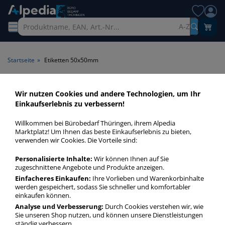
A-Z
Startseite
»
Etiketten 50x50mm
Etiketten 50x50mm > Maße
Wir nutzen Cookies und andere Technologien, um Ihr
Einkaufserlebnis zu verbessern!
50x50mm
Willkommen bei Bürobedarf Thüringen, ihrem Alpedia
Etiketten 50x50mm in bester Qualität zum günstigen Preis.
Marktplatz! Um Ihnen das beste Einkaufserlebnis zu bieten,
verwenden wir Cookies. Die Vorteile sind:
Finden Sie schnell Etiketten 50x50mm mit unserer Filter-
Funktion.
Personalisierte Inhalte:
Wir können Ihnen auf Sie
zugeschnittene Angebote und Produkte anzeigen.
Einfacheres Einkaufen:
Ihre Vorlieben und Warenkorbinhalte
Etiketten 50x50mm
werden gespeichert, sodass Sie schneller und komfortabler
mehr Infos zur Kategorie
einkaufen können.
Analyse und Verbesserung:
Durch Cookies verstehen wir, wie
Sie unseren Shop nutzen, und können unsere Dienstleistungen
ständig verbessern.