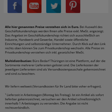
Privatsphäre-Einstellungen
Blöcke
Bic
Kaffee
Läufer
Schnellhefter
Über uns
Boardmarker
Canon
Klebeband
Melitta
Sichthüllen
Impressum
Briefablagen
Color Copy
Klebestifte
Navigator
Stehsammler
Reklamation / Retouren
Briefumschläge
Durable
Klemmmappen
Pentel
Taschenrechner
Alle hier genannten Preise verstehen sich in Euro.
Bei Auswahl des
Geschäftskundenshops werden Ihnen alle Preise exkl. MwSt. angezeigt.
Vertrag widerrufen (Privatkunden)
Druckerpatronen
DYMO
Kopierpapier
Pelikan
Textmarker
Das Angebot im Geschäftskundenshop richtet sich ausschließlich an
Rabatte & Aktionen
Etiketten
Edding
Korrekturmittel
Pilot
Tintenroller
Industrie, Handwerk und Gewerbe, Handel sowie öffentliche
Einrichtungen und selbstständige Unternehmer. Durch Klick auf den Link
Fineliner
Esselte
Kugelschreiber
Pritt
Tintenpatronen
rechts oben können Sie zum Privatkundenshop wechseln. Alle Preise im
Folienschreiber
Faber-Castell
Mappen
Schneider
Toilettenpapier
Privatkundenshop verstehen sich inkl. gesetzlicher MwSt.
Formulare
Fellowes
Ordner
Stabilo
Toner
Multidistribution:
Büro Bedarf Thüringen ist eine Plattform, auf der die
Sortimente mehrerer Lieferanten gelistet sind. Die Lieferkosten der
Gelschreiber
Franken
Packband
Staedtler
Versandmaterial
jeweiligen Lieferanten sind als Versandkostenpauschale gekennzeichnet
Geschäftsbücher
Fripa
Permanentmarker
Tesa
Versandtaschen
und sind zu beachten.
HAN
Tipp-Ex
HP
alle Marken anzeigen
Wir liefern weltweit (Versandkosten für Ihr Land bitte voher erfragen).
¹
Lieferzeit in Arbeitstagen (Montag bis Freitag). Ist ein Artikel als sofort
lieferbar gekennzeichnet, versuchen wir den Artikel schnellstmöglich
innerhalb 1 Arbeitstages zu versenden. Die Angabe ist nicht
rechtsverbindlich.