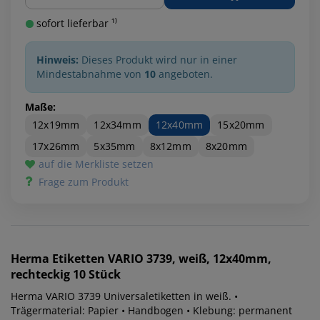
sofort lieferbar ¹⁾
Hinweis:
Dieses Produkt wird nur in einer
Mindestabnahme von
10
angeboten.
Maße:
12x19mm
12x34mm
12x40mm
15x20mm
17x26mm
5x35mm
8x12mm
8x20mm
auf die Merkliste setzen
Frage zum Produkt
Herma
Etiketten VARIO 3739, weiß, 12x40mm,
rechteckig 10 Stück
Herma VARIO 3739 Universaletiketten in weiß. •
Trägermaterial: Papier • Handbogen • Klebung: permanent