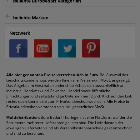
beliebte Bürobedarf Kategorien
intelligentes Kundenkonto
Bürobedarf-Ratgeber
+
FAQ
Aktenvernichter
Haftnotizen
Prospekthüllen
beliebte Marken
Auftragspauschale
Archivboxen
Hängeregistratur
Registraturen
AGB
Batterien
Alco
Heftgeräte
Landré
Rückenschilder
Netzwerk
Datenschutz
Bleistifte
Avery/Zweckform
Heftstreifen
Leitz
Radiergummis
Privatsphäre-Einstellungen
Blöcke
Bic
Kaffee
Läufer
Schnellhefter
Über uns
Boardmarker
Canon
Klebeband
Melitta
Sichthüllen
Impressum
Briefablagen
Color Copy
Klebestifte
Navigator
Stehsammler
Reklamation / Retouren
Briefumschläge
Durable
Klemmmappen
Pentel
Taschenrechner
Alle hier genannten Preise verstehen sich in Euro.
Bei Auswahl des
Geschäftskundenshops werden Ihnen alle Preise exkl. MwSt. angezeigt.
Vertrag widerrufen (Privatkunden)
Druckerpatronen
DYMO
Kopierpapier
Pelikan
Textmarker
Das Angebot im Geschäftskundenshop richtet sich ausschließlich an
Rabatte & Aktionen
Etiketten
Edding
Korrekturmittel
Pilot
Tintenroller
Industrie, Handwerk und Gewerbe, Handel sowie öffentliche
Einrichtungen und selbstständige Unternehmer. Durch Klick auf den Link
Fineliner
Esselte
Kugelschreiber
Pritt
Tintenpatronen
rechts oben können Sie zum Privatkundenshop wechseln. Alle Preise im
Folienschreiber
Faber-Castell
Mappen
Schneider
Toilettenpapier
Privatkundenshop verstehen sich inkl. gesetzlicher MwSt.
Formulare
Fellowes
Ordner
Stabilo
Toner
Multidistribution:
Büro Bedarf Thüringen ist eine Plattform, auf der die
Sortimente mehrerer Lieferanten gelistet sind. Die Lieferkosten der
Gelschreiber
Franken
Packband
Staedtler
Versandmaterial
jeweiligen Lieferanten sind als Versandkostenpauschale gekennzeichnet
Geschäftsbücher
Fripa
Permanentmarker
Tesa
Versandtaschen
und sind zu beachten.