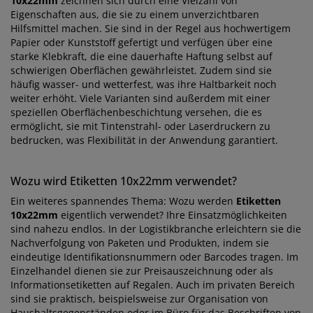
10x22mm
zeichnen sich durch eine Vielzahl von
Eigenschaften aus, die sie zu einem unverzichtbaren
Hilfsmittel machen. Sie sind in der Regel aus hochwertigem
Papier oder Kunststoff gefertigt und verfügen über eine
starke Klebkraft, die eine dauerhafte Haftung selbst auf
schwierigen Oberflächen gewährleistet. Zudem sind sie
häufig wasser- und wetterfest, was ihre Haltbarkeit noch
weiter erhöht. Viele Varianten sind außerdem mit einer
speziellen Oberflächenbeschichtung versehen, die es
ermöglicht, sie mit Tintenstrahl- oder Laserdruckern zu
bedrucken, was Flexibilität in der Anwendung garantiert.
Wozu wird Etiketten 10x22mm verwendet?
Ein weiteres spannendes Thema: Wozu werden
Etiketten
10x22mm
eigentlich verwendet? Ihre Einsatzmöglichkeiten
sind nahezu endlos. In der Logistikbranche erleichtern sie die
Nachverfolgung von Paketen und Produkten, indem sie
eindeutige Identifikationsnummern oder Barcodes tragen. Im
Einzelhandel dienen sie zur Preisauszeichnung oder als
Informationsetiketten auf Regalen. Auch im privaten Bereich
sind sie praktisch, beispielsweise zur Organisation von
Haushaltsgegenständen oder im Büro für das Beschriften von