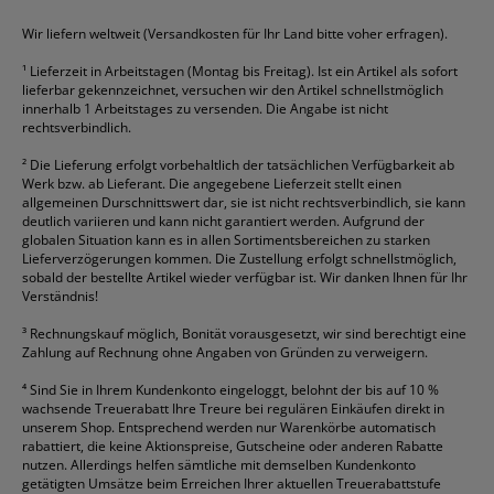
HAN
Tipp-Ex
HP
alle Marken anzeigen
Wir liefern weltweit (Versandkosten für Ihr Land bitte voher erfragen).
¹
Lieferzeit in Arbeitstagen (Montag bis Freitag). Ist ein Artikel als sofort
lieferbar gekennzeichnet, versuchen wir den Artikel schnellstmöglich
innerhalb 1 Arbeitstages zu versenden. Die Angabe ist nicht
rechtsverbindlich.
²
Die Lieferung erfolgt vorbehaltlich der tatsächlichen Verfügbarkeit ab
Werk bzw. ab Lieferant. Die angegebene Lieferzeit stellt einen
allgemeinen Durschnittswert dar, sie ist nicht rechtsverbindlich, sie kann
deutlich variieren und kann nicht garantiert werden. Aufgrund der
globalen Situation kann es in allen Sortimentsbereichen zu starken
Lieferverzögerungen kommen. Die Zustellung erfolgt schnellstmöglich,
sobald der bestellte Artikel wieder verfügbar ist. Wir danken Ihnen für Ihr
Verständnis!
³
Rechnungskauf möglich, Bonität vorausgesetzt, wir sind berechtigt eine
Zahlung auf Rechnung ohne Angaben von Gründen zu verweigern.
⁴
Sind Sie in Ihrem Kundenkonto eingeloggt, belohnt der bis auf 10 %
wachsende Treuerabatt Ihre Treure bei regulären Einkäufen direkt in
unserem Shop. Entsprechend werden nur Warenkörbe automatisch
rabattiert, die keine Aktionspreise, Gutscheine oder anderen Rabatte
nutzen. Allerdings helfen sämtliche mit demselben Kundenkonto
getätigten Umsätze beim Erreichen Ihrer aktuellen Treuerabattstufe