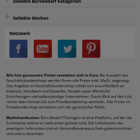
beliebte Bürobedarf Kategorien
intelligentes Kundenkonto
Bürobedarf-Ratgeber
+
FAQ
Aktenvernichter
Haftnotizen
Prospekthüllen
beliebte Marken
Auftragspauschale
Archivboxen
Hängeregistratur
Registraturen
AGB
Batterien
Alco
Heftgeräte
Landré
Rückenschilder
Netzwerk
Datenschutz
Bleistifte
Avery/Zweckform
Heftstreifen
Leitz
Radiergummis
Privatsphäre-Einstellungen
Blöcke
Bic
Kaffee
Läufer
Schnellhefter
Über uns
Boardmarker
Canon
Klebeband
Melitta
Sichthüllen
Impressum
Briefablagen
Color Copy
Klebestifte
Navigator
Stehsammler
Reklamation / Retouren
Briefumschläge
Durable
Klemmmappen
Pentel
Taschenrechner
Alle hier genannten Preise verstehen sich in Euro.
Bei Auswahl des
Geschäftskundenshops werden Ihnen alle Preise exkl. MwSt. angezeigt.
Vertrag widerrufen (Privatkunden)
Druckerpatronen
DYMO
Kopierpapier
Pelikan
Textmarker
Das Angebot im Geschäftskundenshop richtet sich ausschließlich an
Rabatte & Aktionen
Etiketten
Edding
Korrekturmittel
Pilot
Tintenroller
Industrie, Handwerk und Gewerbe, Handel sowie öffentliche
Einrichtungen und selbstständige Unternehmer. Durch Klick auf den Link
Fineliner
Esselte
Kugelschreiber
Pritt
Tintenpatronen
rechts oben können Sie zum Privatkundenshop wechseln. Alle Preise im
Folienschreiber
Faber-Castell
Mappen
Schneider
Toilettenpapier
Privatkundenshop verstehen sich inkl. gesetzlicher MwSt.
Formulare
Fellowes
Ordner
Stabilo
Toner
Multidistribution:
Büro Bedarf Thüringen ist eine Plattform, auf der die
Sortimente mehrerer Lieferanten gelistet sind. Die Lieferkosten der
Gelschreiber
Franken
Packband
Staedtler
Versandmaterial
jeweiligen Lieferanten sind als Versandkostenpauschale gekennzeichnet
Geschäftsbücher
Fripa
Permanentmarker
Tesa
Versandtaschen
und sind zu beachten.