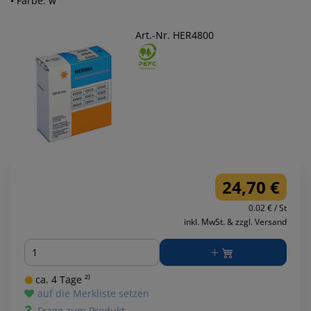
• Farbe: w
Art.-Nr. HER4800
24,70 €
0.02 € / St
inkl. MwSt. & zzgl. Versand
Menge
ca. 4 Tage ²⁾
auf die Merkliste setzen
Frage zum Produkt