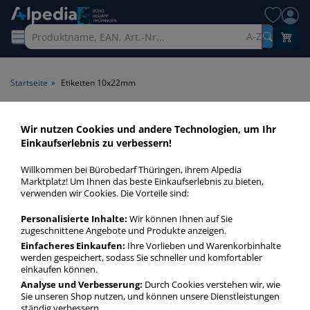
A-Z
Startseite
»
Etiketten 10x22mm
Etiketten 10x22mm > Maße
Wir nutzen Cookies und andere Technologien, um Ihr
Einkaufserlebnis zu verbessern!
10x22mm
Willkommen bei Bürobedarf Thüringen, ihrem Alpedia
Etiketten 10x22mm in bester Qualität zum günstigen Preis.
Marktplatz! Um Ihnen das beste Einkaufserlebnis zu bieten,
verwenden wir Cookies. Die Vorteile sind:
Finden Sie schnell Etiketten 10x22mm mit unserer Filter-
Funktion.
Personalisierte Inhalte:
Wir können Ihnen auf Sie
zugeschnittene Angebote und Produkte anzeigen.
Einfacheres Einkaufen:
Ihre Vorlieben und Warenkorbinhalte
Etiketten 10x22mm
werden gespeichert, sodass Sie schneller und komfortabler
mehr Infos zur Kategorie
einkaufen können.
Analyse und Verbesserung:
Durch Cookies verstehen wir, wie
Sie unseren Shop nutzen, und können unsere Dienstleistungen
ständig verbessern.