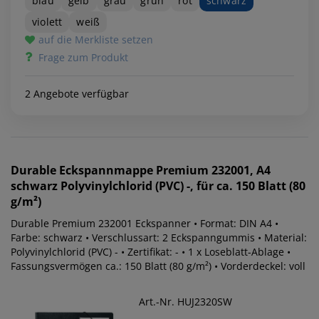
blau
gelb
grau
grün
rot
schwarz
violett
weiß
auf die Merkliste setzen
Frage zum Produkt
2 Angebote verfügbar
Durable
Eckspannmappe Premium 232001, A4
schwarz Polyvinylchlorid (PVC) -, für ca. 150 Blatt (80
g/m²)
Durable Premium 232001 Eckspanner • Format: DIN A4 •
Farbe: schwarz • Verschlussart: 2 Eckspanngummis • Material:
Polyvinylchlorid (PVC) - • Zertifikat: - • 1 x Loseblatt-Ablage •
Fassungsvermögen ca.: 150 Blatt (80 g/m²) • Vorderdeckel: voll
Art.-Nr. HUJ2320SW