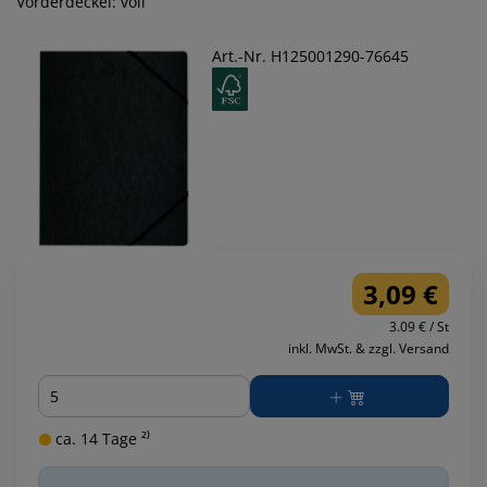
Vorderdeckel: voll
Art.-Nr. H125001290-76645
3,09 €
3.09 € / St
inkl. MwSt. & zzgl. Versand
Menge
ca. 14 Tage ²⁾