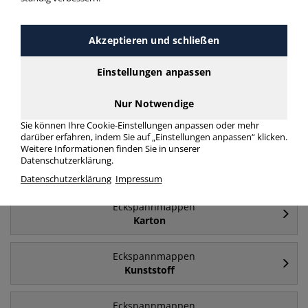
mehr Infos zur Kategorie
Akzeptieren und schließen
Häufig gesucht
Einstellungen anpassen
Nur Notwendige
Eckspannmappen
A4
Sie können Ihre Cookie-Einstellungen anpassen oder mehr
darüber erfahren, indem Sie auf „Einstellungen anpassen“ klicken.
Weitere Informationen finden Sie in unserer
Eckspannmappen
Datenschutzerklärung.
A4 - Karton
Datenschutzerklärung
Impressum
Eckspannmappen
Karton
Eckspannmappen
Kunststoff
Eckspannmappen