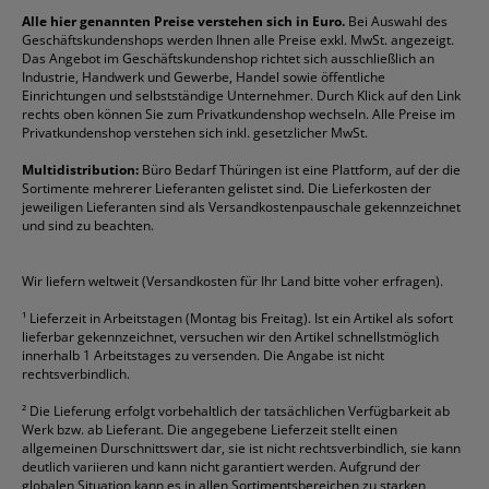
Reklamation / Retouren
Briefumschläge
Durable
Klemmmappen
Pentel
Taschenrechner
Alle hier genannten Preise verstehen sich in Euro.
Bei Auswahl des
Geschäftskundenshops werden Ihnen alle Preise exkl. MwSt. angezeigt.
Vertrag widerrufen (Privatkunden)
Druckerpatronen
DYMO
Kopierpapier
Pelikan
Textmarker
Das Angebot im Geschäftskundenshop richtet sich ausschließlich an
Rabatte & Aktionen
Etiketten
Edding
Korrekturmittel
Pilot
Tintenroller
Industrie, Handwerk und Gewerbe, Handel sowie öffentliche
Einrichtungen und selbstständige Unternehmer. Durch Klick auf den Link
Fineliner
Esselte
Kugelschreiber
Pritt
Tintenpatronen
rechts oben können Sie zum Privatkundenshop wechseln. Alle Preise im
Folienschreiber
Faber-Castell
Mappen
Schneider
Toilettenpapier
Privatkundenshop verstehen sich inkl. gesetzlicher MwSt.
Formulare
Fellowes
Ordner
Stabilo
Toner
Multidistribution:
Büro Bedarf Thüringen ist eine Plattform, auf der die
Sortimente mehrerer Lieferanten gelistet sind. Die Lieferkosten der
Gelschreiber
Franken
Packband
Staedtler
Versandmaterial
jeweiligen Lieferanten sind als Versandkostenpauschale gekennzeichnet
Geschäftsbücher
Fripa
Permanentmarker
Tesa
Versandtaschen
und sind zu beachten.
HAN
Tipp-Ex
HP
alle Marken anzeigen
Wir liefern weltweit (Versandkosten für Ihr Land bitte voher erfragen).
¹
Lieferzeit in Arbeitstagen (Montag bis Freitag). Ist ein Artikel als sofort
lieferbar gekennzeichnet, versuchen wir den Artikel schnellstmöglich
innerhalb 1 Arbeitstages zu versenden. Die Angabe ist nicht
rechtsverbindlich.
²
Die Lieferung erfolgt vorbehaltlich der tatsächlichen Verfügbarkeit ab
Werk bzw. ab Lieferant. Die angegebene Lieferzeit stellt einen
allgemeinen Durschnittswert dar, sie ist nicht rechtsverbindlich, sie kann
deutlich variieren und kann nicht garantiert werden. Aufgrund der
globalen Situation kann es in allen Sortimentsbereichen zu starken