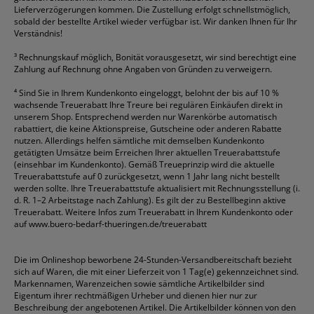
Lieferverzögerungen kommen. Die Zustellung erfolgt schnellstmöglich,
sobald der bestellte Artikel wieder verfügbar ist. Wir danken Ihnen für Ihr
Verständnis!
³
Rechnungskauf möglich, Bonität vorausgesetzt, wir sind berechtigt eine
Zahlung auf Rechnung ohne Angaben von Gründen zu verweigern.
⁴
Sind Sie in Ihrem Kundenkonto eingeloggt, belohnt der bis auf 10 %
wachsende Treuerabatt Ihre Treure bei regulären Einkäufen direkt in
unserem Shop. Entsprechend werden nur Warenkörbe automatisch
rabattiert, die keine Aktionspreise, Gutscheine oder anderen Rabatte
nutzen. Allerdings helfen sämtliche mit demselben Kundenkonto
getätigten Umsätze beim Erreichen Ihrer aktuellen Treuerabattstufe
(einsehbar im Kundenkonto). Gemäß Treueprinzip wird die aktuelle
Treuerabattstufe auf 0 zurückgesetzt, wenn 1 Jahr lang nicht bestellt
werden sollte. Ihre Treuerabattstufe aktualisiert mit Rechnungsstellung (i.
d. R. 1–2 Arbeitstage nach Zahlung). Es gilt der zu Bestellbeginn aktive
Treuerabatt. Weitere Infos zum Treuerabatt in Ihrem Kundenkonto oder
auf
www.buero-bedarf-thueringen.de/treuerabatt
Die im Onlineshop beworbene 24-Stunden-Versandbereitschaft bezieht
sich auf Waren, die mit einer Lieferzeit von 1 Tag(e) gekennzeichnet sind.
Markennamen, Warenzeichen sowie sämtliche Artikelbilder sind
Eigentum ihrer rechtmäßigen Urheber und dienen hier nur zur
Beschreibung der angebotenen Artikel. Die Artikelbilder können von den