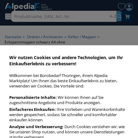
A-Z
Startseite
»
Ordnen / Archivieren
»
Hefter / Mappen
»
Eckspannmappen schwarz A4 ohne
Wir nutzen Cookies und andere Technologien, um Ihr
Eckspannmappen schwarz A4
Einkaufserlebnis zu verbessern!
ohne > Farbe schwarz >
Willkommen bei Bürobedarf Thüringen, ihrem Alpedia
Format A4 > Ausführung
Marktplatz! Um Ihnen das beste Einkaufserlebnis zu bieten,
verwenden wir Cookies. Die Vorteile sind:
Einschlagklappen ohne
Personalisierte Inhalte:
Wir können Ihnen auf Sie
zugeschnittene Angebote und Produkte anzeigen.
Eckspannmappen schwarz A4 ohne in bester Qualität zum
günstigen Preis. Finden Sie schnell Eckspannmappen schwarz
Einfacheres Einkaufen:
Ihre Vorlieben und Warenkorbinhalte
werden gespeichert, sodass Sie schneller und komfortabler
A4 ohne mit unserer Filter-Funktion.
einkaufen können.
Analyse und Verbesserung:
Durch Cookies verstehen wir, wie
Sie unseren Shop nutzen, und können unsere Dienstleistungen
Eckspannmappen schwarz A4 ohne
ständig verbessern.