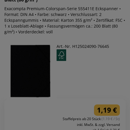
Exacompta Premium-Colorspan-Serie 555411E Eckspanner •
Format: DIN A4 • Farbe: schwarz • Verschlussart: 2
Eckspanngummis • Material: Karton 355 g/m² • Zertifikat: FSC •
1 x Loseblatt-Ablage • Fassungsvermögen ca.: 200 Blatt (80
g/m²) • Vorderdeckel: voll
Art.-Nr. H125024090-76645
1,19 €
Staffelpreis ab 20 Stück
(1.19 € / St)
inkl. MwSt. & zzgl. Versand