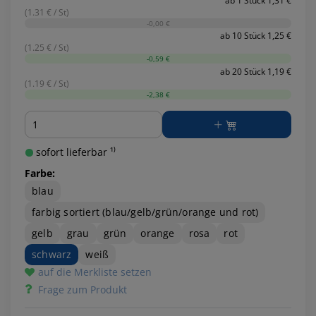
ab 1 Stück 1,31 €
(1.31 € / St)
-0,00 €
ab 10 Stück 1,25 €
(1.25 € / St)
-0,59 €
ab 20 Stück 1,19 €
(1.19 € / St)
-2,38 €
Menge
sofort lieferbar ¹⁾
Farbe:
blau
farbig sortiert (blau/gelb/grün/orange und rot)
gelb
grau
grün
orange
rosa
rot
schwarz
weiß
auf die Merkliste setzen
Frage zum Produkt