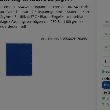
xacompta - 55462E Eckspanner • Format: DIN A4 • Farbe:
lau • Verschlussart: 2 Eckspanngummis • Material: Karton
0 g/m² • Zertifikat: FSC / Blauer Engel • 1 x Loseblatt-
lage • Fassungsvermögen ca.: 250 Blatt (80 g/m²) •
(0.94 €
rderdeckel: voll
(0.90 €
Art.-Nr. HNBD55462E-76495
(0.86 €
Men
sof
Farb
bla
je 
au
Fr