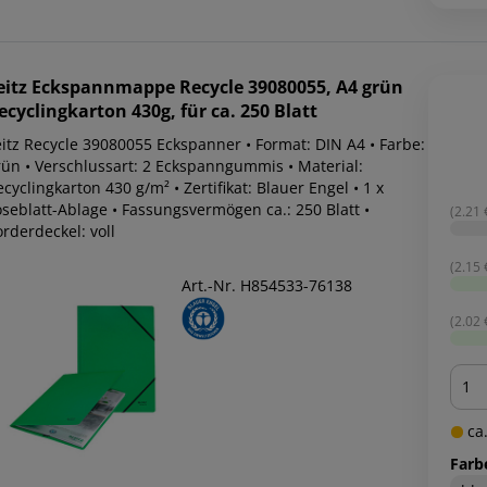
eitz
Eckspannmappe Recycle 39080055, A4 grün
ecyclingkarton 430g, für ca. 250 Blatt
eitz Recycle 39080055 Eckspanner • Format: DIN A4 • Farbe:
rün • Verschlussart: 2 Eckspanngummis • Material:
cyclingkarton 430 g/m² • Zertifikat: Blauer Engel • 1 x
oseblatt-Ablage • Fassungsvermögen ca.: 250 Blatt •
(2.21 €
rderdeckel: voll
(2.15 €
Art.-Nr. H854533-76138
(2.02 €
Men
ca.
Farb