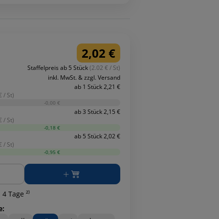
2,02 €
Staffelpreis ab 5 Stück
(2.02 € / St)
inkl. MwSt. & zzgl. Versand
ab 1 Stück 2,21 €
 / St)
-0,00 €
ab 3 Stück 2,15 €
 / St)
-0,18 €
ab 5 Stück 2,02 €
 / St)
-0,95 €
ge
 4 Tage ²⁾
e: