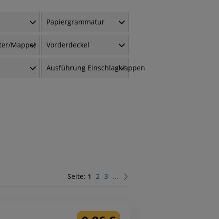
Papiergrammatur
fter/Mappe)
Vorderdeckel
Ausführung Einschlagklappen
Seite:
1
2
3
...