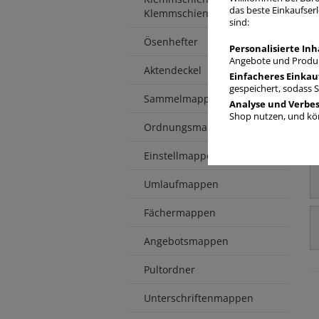
das beste Einkaufserl
Klemmschienenhüllen
sind:
Ösenhefter
Personalisierte Inh
Angebote und Produk
Aktendeckel
Einfacheres Einkau
gespeichert, sodass 
Sammelmappen / -boxen
Analyse und Verbe
Shop nutzen, und kön
Ordnungsmappen
Einstellmappen
Umlaufmappen
Fächermappen
Angebotsmappen
Pultordner
Unterschriftenmappen