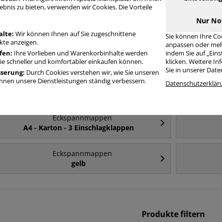
ebnis zu bieten, verwenden wir Cookies. Die Vorteile
Häufig gesucht
Nur No
alte:
Wir können Ihnen auf Sie zugeschnittene
Sie können Ihre Co
te anzeigen.
anpassen oder meh
Eckspannmappen
fen:
Ihre Vorlieben und Warenkorbinhalte werden
indem Sie auf „Ein
A4
Sie schneller und komfortabler einkaufen können.
klicken. Weitere I
Sie in unserer Dat
sserung:
Durch Cookies verstehen wir, wie Sie unseren
nen unsere Dienstleistungen ständig verbessern.
Eckspannmappen
Datenschutzerklär
Karton
Eckspannmappen
A4 - Karton - 3 Einschlagklappen
Eckspannmappen
gelb
Produkte filtern