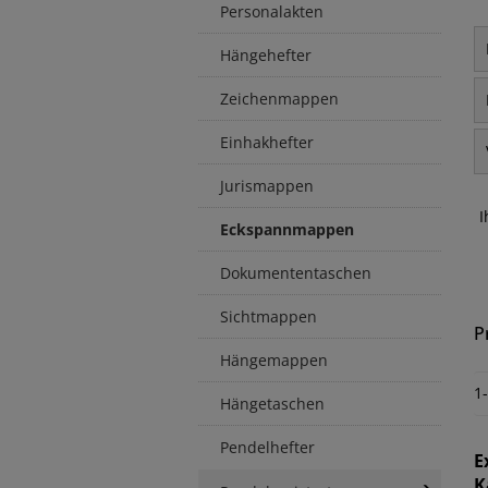
Personalakten
Hängehefter
Zeichenmappen
Einhakhefter
Jurismappen
I
Eckspannmappen
Dokumententaschen
Sichtmappen
P
Hängemappen
1
Hängetaschen
Pendelhefter
E
K