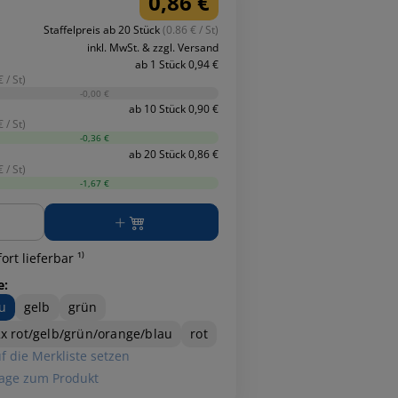
0,86 €
Staffelpreis ab 20 Stück
(0.86 € / St)
inkl. MwSt. & zzgl. Versand
ab 1 Stück 0,94 €
 / St)
-0,00 €
ab 10 Stück 0,90 €
 / St)
-0,36 €
ab 20 Stück 0,86 €
 / St)
-1,67 €
ge
ort lieferbar ¹⁾
e:
u
gelb
grün
2x rot/gelb/grün/orange/blau
rot
f die Merkliste setzen
age zum Produkt