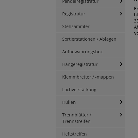
Pendelregistratur
E
Registratur
b
35
Stehsammler
Ab
Vo
Sortierstationen / Ablagen
Aufbewahrungsbox
Hängeregistratur
Klemmbretter / -mappen
Lochverstärkung
Hüllen
Trennblätter /
Trennstreifen
Heftstreifen