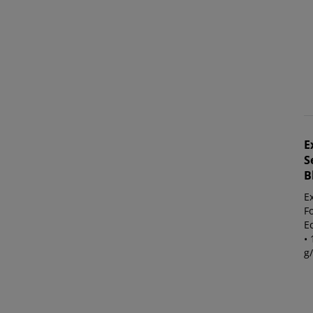
E
S
B
E
Fo
E
• 
g/