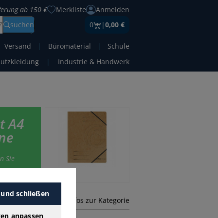
eferung ab 150 €
Merkliste
Anmelden
Z
suchen
0
|
0,00 €
Versand
|
Büromaterial
|
Schule
hutzkleidung
|
Industrie & Handwerk
t A4
ne
n Sie
 und schließen
mehr Infos zur Kategorie
gen anpassen