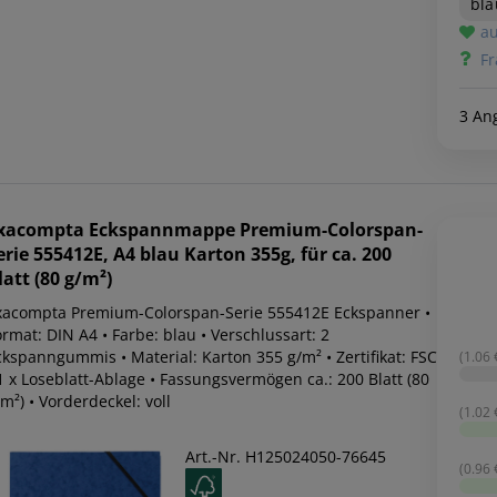
bla
au
Fr
3 An
xacompta
Eckspannmappe Premium-Colorspan-
erie 555412E, A4 blau Karton 355g, für ca. 200
latt (80 g/m²)
xacompta Premium-Colorspan-Serie 555412E Eckspanner •
rmat: DIN A4 • Farbe: blau • Verschlussart: 2
ckspanngummis • Material: Karton 355 g/m² • Zertifikat: FSC
(1.06 €
1 x Loseblatt-Ablage • Fassungsvermögen ca.: 200 Blatt (80
m²) • Vorderdeckel: voll
(1.02 €
Art.-Nr. H125024050-76645
(0.96 €