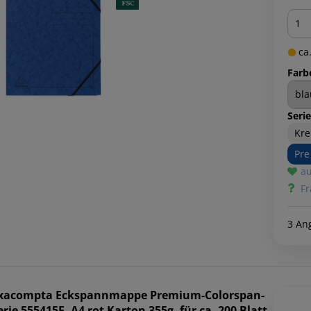
Men
ca.
Farb
Serie
Kre
Pre
au
Fr
3 An
xacompta
Eckspannmappe Premium-Colorspan-
erie 555415E, A4 rot Karton 355g, für ca. 200 Blatt