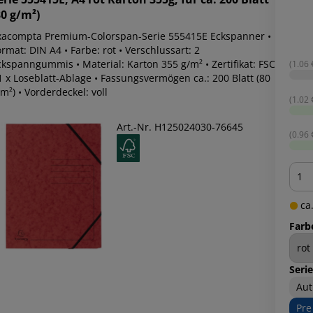
80 g/m²)
xacompta Premium-Colorspan-Serie 555415E Eckspanner •
rmat: DIN A4 • Farbe: rot • Verschlussart: 2
ckspanngummis • Material: Karton 355 g/m² • Zertifikat: FSC
(1.06 €
1 x Loseblatt-Ablage • Fassungsvermögen ca.: 200 Blatt (80
m²) • Vorderdeckel: voll
(1.02 €
Art.-Nr. H125024030-76645
(0.96 €
Men
ca.
Farb
Serie
Aut
Pre