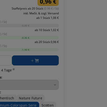
0,96 €
Staffelpreis ab 20 Stück
(0.96 € / St)
inkl. MwSt. & zzgl. Versand
ab 1 Stück 1,06 €
 / St)
-0,00 €
ab 10 Stück 1,02 €
 / St)
-0,36 €
ab 20 Stück 0,96 €
 / St)
-1,90 €
ge
 4 Tage ²⁾
e:
:
hentisch
Nature Future
mium-Colorspan-Serie
Scotten