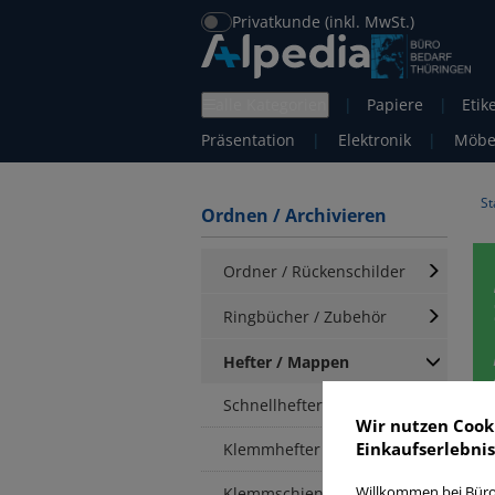
Privatkunde (inkl. MwSt.)
alle Kategorien
|
Papiere
|
Etik
Präsentation
|
Elektronik
|
Möbe
St
Ordnen / Archivieren
Ordner / Rückenschilder
Ringbücher / Zubehör
Hefter / Mappen
Schnellhefter
Wir nutzen Cook
Einkaufserlebnis
Klemmhefter
E
Klemmschienen /
Willkommen bei Büro