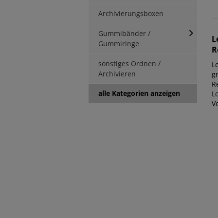
Archivierungsboxen
Gummibänder /
L
Gummiringe
R
sonstiges Ordnen /
L
Archivieren
g
Re
alle Kategorien anzeigen
L
Vo