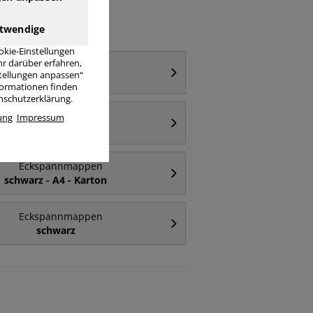
twendige
okie-Einstellungen
r darüber erfahren,
Eckspannmappen
stellungen anpassen“
A4 - Karton
nformationen finden
enschutzerklärung.
Eckspannmappen
ung
Impressum
Kunststoff
Eckspannmappen
schwarz - A4 - Karton
Eckspannmappen
schwarz