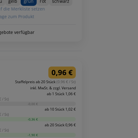
u
gelb
grün
rot
schwarz
f die Merkliste setzen
age zum Produkt
gebote verfügbar
0,96 €
Staffelpreis ab 20 Stück
(0.96 € / St)
inkl. MwSt. & zzgl. Versand
ab 1 Stück 1,06 €
 / St)
-0,00 €
ab 10 Stück 1,02 €
 / St)
-0,36 €
ab 20 Stück 0,96 €
 / St)
-1,90 €