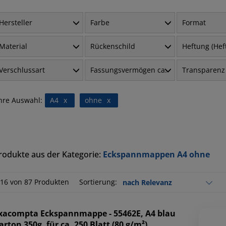
Hersteller
Farbe
Format
Material
Rückenschild
Heftung (He
Verschlussart
Fassungsvermögen ca.
Transparenz
hre Auswahl:
A4
x
ohne
x
rodukte aus der Kategorie:
Eckspannmappen A4 ohne
-16 von 87 Produkten
Sortierung:
xacompta
Eckspannmappe - 55462E, A4 blau
arton 350g, für ca. 250 Blatt (80 g/m²)