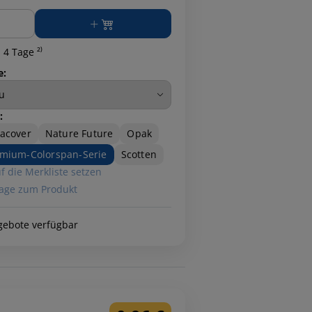
ge
 4 Tage ²⁾
e:
:
acover
Nature Future
Opak
mium-Colorspan-Serie
Scotten
f die Merkliste setzen
age zum Produkt
gebote verfügbar