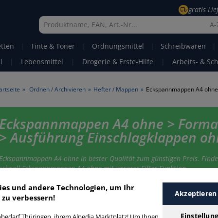
gratis Li
A-
etten
|
Tinte & Toner
|
Ordnungsmittel
|
Schreibwaren
|
l
|
Lebensmittel
|
Drogerie & Erste-Hilfe
|
Arbeits- & Sc
artseite
»
Ordnen / Archivieren
»
Hefter / Mappen
»
Eckspannmappen A4 ohne
Eckspannmappen A4 ohne > Forma
> Ausführung Einschlagklappen oh
Eckspannmappen A4 ohne in bester Qualität zum günstigen Preis. Finde
schnell Eckspannmappen A4 ohne mit unserer Filter-Funktion.
ies und andere Technologien, um Ihr
Akzeptieren
 zu verbessern!
ckspannmappen A4 ohne
Einstellun
bedarf Thüringen, ihrem Alpedia Marktplatz! Um Ihnen