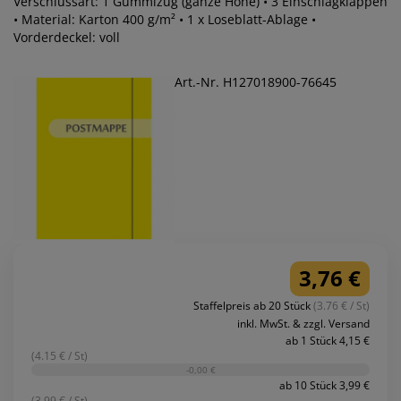
Verschlussart: 1 Gummizug (ganze Höhe) • 3 Einschlagklappen
• Material: Karton 400 g/m² • 1 x Loseblatt-Ablage •
Vorderdeckel: voll
Art.-Nr. H127018900-76645
3,76 €
Staffelpreis ab 20 Stück
(3.76 € / St)
inkl. MwSt. & zzgl. Versand
ab 1 Stück 4,15 €
(4.15 € / St)
-0,00 €
ab 10 Stück 3,99 €
(3.99 € / St)