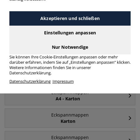
Eckspannmappen A4 Karton 1 Gummizug (ganze
Höhe)
Akzeptieren und schließen
mehr Infos zur Kategorie
Einstellungen anpassen
Nur Notwendige
Häufig gesucht
Sie können Ihre Cookie-Einstellungen anpassen oder mehr
darüber erfahren, indem Sie auf „Einstellungen anpassen“ klicken.
Weitere Informationen finden Sie in unserer
Eckspannmappen
Datenschutzerklärung.
A4
Datenschutzerklärung
Impressum
Eckspannmappen
A4 - Karton
Eckspannmappen
Karton
Eckspannmappen