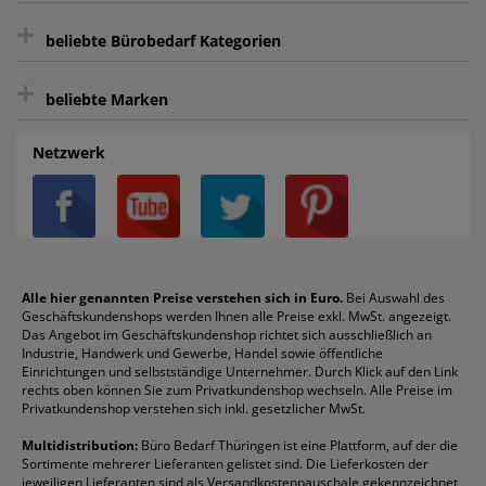
+
Bewertungs-Community
Sie können sich zu jeder Zeit abmelden.
Kontakt
beliebte Bürobedarf Kategorien
intelligentes Kundenkonto
Bürobedarf-Ratgeber
+
FAQ
Aktenvernichter
Haftnotizen
Prospekthüllen
beliebte Marken
Auftragspauschale
Archivboxen
Hängeregistratur
Registraturen
AGB
Batterien
Alco
Heftgeräte
Landré
Rückenschilder
Netzwerk
Datenschutz
Bleistifte
Avery/Zweckform
Heftstreifen
Leitz
Radiergummis
Privatsphäre-Einstellungen
Blöcke
Bic
Kaffee
Läufer
Schnellhefter
Über uns
Boardmarker
Canon
Klebeband
Melitta
Sichthüllen
Impressum
Briefablagen
Color Copy
Klebestifte
Navigator
Stehsammler
Reklamation / Retouren
Briefumschläge
Durable
Klemmmappen
Pentel
Taschenrechner
Alle hier genannten Preise verstehen sich in Euro.
Bei Auswahl des
Geschäftskundenshops werden Ihnen alle Preise exkl. MwSt. angezeigt.
Vertrag widerrufen (Privatkunden)
Druckerpatronen
DYMO
Kopierpapier
Pelikan
Textmarker
Das Angebot im Geschäftskundenshop richtet sich ausschließlich an
Rabatte & Aktionen
Etiketten
Edding
Korrekturmittel
Pilot
Tintenroller
Industrie, Handwerk und Gewerbe, Handel sowie öffentliche
Einrichtungen und selbstständige Unternehmer. Durch Klick auf den Link
Fineliner
Esselte
Kugelschreiber
Pritt
Tintenpatronen
rechts oben können Sie zum Privatkundenshop wechseln. Alle Preise im
Folienschreiber
Faber-Castell
Mappen
Schneider
Toilettenpapier
Privatkundenshop verstehen sich inkl. gesetzlicher MwSt.
Formulare
Fellowes
Ordner
Stabilo
Toner
Multidistribution:
Büro Bedarf Thüringen ist eine Plattform, auf der die
Sortimente mehrerer Lieferanten gelistet sind. Die Lieferkosten der
Gelschreiber
Franken
Packband
Staedtler
Versandmaterial
jeweiligen Lieferanten sind als Versandkostenpauschale gekennzeichnet