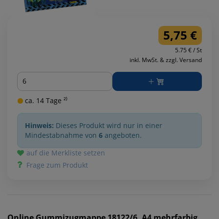
5,75 €
5.75 € / St
inkl. MwSt. & zzgl. Versand
Menge
ca. 14 Tage ²⁾
Hinweis:
Dieses Produkt wird nur in einer
Mindestabnahme von
6
angeboten.
auf die Merkliste setzen
Frage zum Produkt
Online
Gummizugmappe 18122/6, A4 mehrfarbig