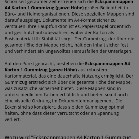
Schon seit geraumer Zeit erfreuen sich die
Eckspannmappen
A4 Karton 1 Gummizug (ganze Höhe)
großer Beliebtheit in
Büro- und Heimorganisationen. Diese speziellen Mappen sind
darauf ausgelegt, Dokumente im A4-Format sicher zu
verstauen. Ihre Hauptfunktion ist es, Papierstapel ordentlich
und geschützt aufzubewahren, wobei der Karton als
Basismaterial für Stabilität sorgt. Der Gummizug, der über die
gesamte Höhe der Mappe reicht, hält den Inhalt sicher fest
und verhindert ein ungewolltes Herausfallen der Unterlagen.
Auf den Punkt gebracht, bestehen die
Eckspannmappen A4
Karton 1 Gummizug (ganze Höhe)
aus robustem
Kartonmaterial, das eine dauerhafte Nutzung ermöglicht. Der
Gummizug erstreckt sich über die gesamte Höhe der Mappe,
was zusätzliche Sicherheit bietet. Diese Mappen sind in
unterschiedlichen Farben erhältlich und bieten somit auch
eine visuelle Ordnung im Dokumentenmanagement. Die
Ecken sind so konzipiert, dass sie den Gummizug optimal
halten, ohne dass dieser verrutscht oder an Spannung
verliert.
Wozu wird "Eckspannmappen A4 Karton 1 Gummizug