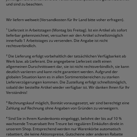
Geschäftsbücher
Fripa
Permanentmarker
Tesa
Versandtaschen
und sind zu beachten.
HAN
Tipp-Ex
HP
alle Marken anzeigen
Wir liefern weltweit (Versandkosten für Ihr Land bitte voher erfragen).
¹
Lieferzeit in Arbeitstagen (Montag bis Freitag). Ist ein Artikel als sofort
lieferbar gekennzeichnet, versuchen wir den Artikel schnellstmöglich
innerhalb 1 Arbeitstages zu versenden. Die Angabe ist nicht
rechtsverbindlich.
²
Die Lieferung erfolgt vorbehaltlich der tatsächlichen Verfügbarkeit ab
Werk bzw. ab Lieferant. Die angegebene Lieferzeit stellt einen
allgemeinen Durschnittswert dar, sie ist nicht rechtsverbindlich, sie kann
deutlich variieren und kann nicht garantiert werden. Aufgrund der
globalen Situation kann es in allen Sortimentsbereichen zu starken
Lieferverzögerungen kommen. Die Zustellung erfolgt schnellstmöglich,
sobald der bestellte Artikel wieder verfügbar ist. Wir danken Ihnen für Ihr
Verständnis!
³
Rechnungskauf möglich, Bonität vorausgesetzt, wir sind berechtigt eine
Zahlung auf Rechnung ohne Angaben von Gründen zu verweigern.
⁴
Sind Sie in Ihrem Kundenkonto eingeloggt, belohnt der bis auf 10 %
wachsende Treuerabatt Ihre Treure bei regulären Einkäufen direkt in
unserem Shop. Entsprechend werden nur Warenkörbe automatisch
rabattiert, die keine Aktionspreise, Gutscheine oder anderen Rabatte