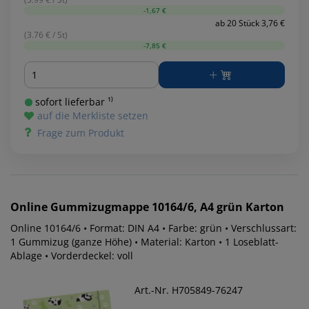
-1,67 €
ab 20 Stück 3,76 €
(3.76 € / St)
-7,85 €
Menge
sofort lieferbar ¹⁾
auf die Merkliste setzen
Frage zum Produkt
Online
Gummizugmappe 10164/6, A4 grün Karton
Online 10164/6 • Format: DIN A4 • Farbe: grün • Verschlussart:
1 Gummizug (ganze Höhe) • Material: Karton • 1 Loseblatt-
Ablage • Vorderdeckel: voll
Art.-Nr. H705849-76247