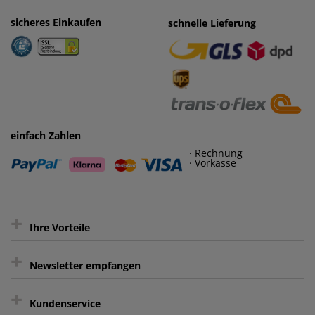
sicheres Einkaufen
einfaches Zahlen
schnelle Lieferung
· Rechnung
· Vorkasse
einfach Zahlen
· Rechnung
· Vorkasse
+
Ihre Vorteile
+
gratis Lieferung ab 150 € Warenwert
Newsletter empfangen
Kauf auf Rechnung³
+
Keine unerwünschte Werbung
Kundenservice
sicher Shoppen durch SSL