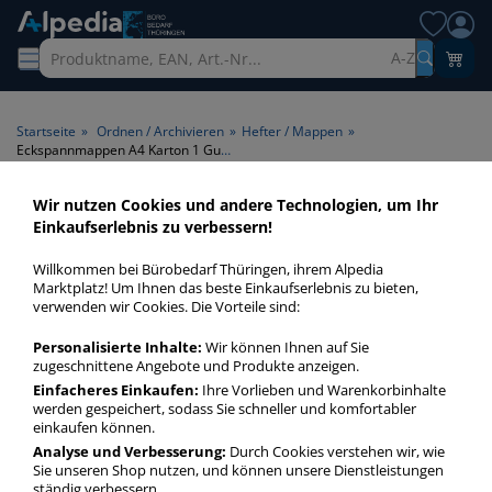
A-Z
Startseite
»
Ordnen / Archivieren
»
Hefter / Mappen
»
Eckspannmappen A4 Karton 1 Gummizug (ganze Höhe)
Wir nutzen Cookies und andere Technologien, um Ihr
Eckspannmappen A4 Karton 1
Einkaufserlebnis zu verbessern!
Gummizug (ganze Höhe) >
Willkommen bei Bürobedarf Thüringen, ihrem Alpedia
Format A4 > Material Karton
Marktplatz! Um Ihnen das beste Einkaufserlebnis zu bieten,
verwenden wir Cookies. Die Vorteile sind:
> Verschlussart 1 Gummizug
(ganze Höhe)
Personalisierte Inhalte:
Wir können Ihnen auf Sie
zugeschnittene Angebote und Produkte anzeigen.
Einfacheres Einkaufen:
Ihre Vorlieben und Warenkorbinhalte
Eckspannmappen A4 Karton 1 Gummizug (ganze Höhe) in
werden gespeichert, sodass Sie schneller und komfortabler
bester Qualität zum günstigen Preis. Finden Sie schnell
einkaufen können.
Eckspannmappen A4 Karton 1 Gummizug (ganze Höhe) mit
Analyse und Verbesserung:
Durch Cookies verstehen wir, wie
unserer Filter-Funktion.
Sie unseren Shop nutzen, und können unsere Dienstleistungen
ständig verbessern.