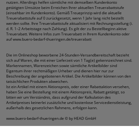
nutzen. Allerdings helfen sämtliche mit demselben Kundenkonto
getätigten Umsätze beim Erreichen Ihrer aktuellen Treuerabattstufe
(einsehbar im Kundenkonto). Gemäß Treueprinzip wird die aktuelle
Treuerabattstufe auf 0 zurückgesetzt, wenn 1 Jahr lang nicht bestellt
werden sollte. Ihre Treuerabattstufe aktualisiert mit Rechnungsstellung (i.
d. R. 1–2 Arbeitstage nach Zahlung). Es gilt der zu Bestellbeginn aktive
Treuerabatt. Weitere Infos zum Treuerabatt in Ihrem Kundenkonto oder
auf
www.buero-bedarf-thueringen.de/treuerabatt
Die im Onlineshop beworbene 24-Stunden-Versandbereitschaft bezieht
sich auf Waren, die mit einer Lieferzeit von 1 Tag(e) gekennzeichnet sind.
Markennamen, Warenzeichen sowie sämtliche Artikelbilder sind
Eigentum ihrer rechtmäßigen Urheber und dienen hier nur zur
Beschreibung der angebotenen Artikel. Die Artikelbilder können von den
tatsächlichen Produkten abweichen.
Ist ein Artikel mit einem Aktionspreis, oder einer Rabattaktion versehen,
haben Sie eine Bestellung mit einem Aktionspreis, Rabatt getätigt, so
bitten wir um Verständnis, dass aufgrund der Kalkulation des
Artikelpreises keinerlei zusätzliche und kostenlose Servicedienstleistung,
außerhalb des gesetzlichen Rahmens, erfolgen kann.
www.buero-bedarf-thueringen.de
© by HEAD GmbH