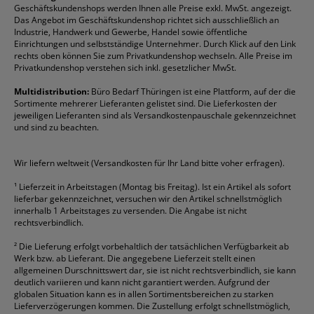
Geschäftskundenshops werden Ihnen alle Preise exkl. MwSt. angezeigt.
Vertrag widerrufen (Privatkunden)
Druckerpatronen
DYMO
Kopierpapier
Pelikan
Textmarker
Das Angebot im Geschäftskundenshop richtet sich ausschließlich an
Rabatte & Aktionen
Etiketten
Edding
Korrekturmittel
Pilot
Tintenroller
Industrie, Handwerk und Gewerbe, Handel sowie öffentliche
Einrichtungen und selbstständige Unternehmer. Durch Klick auf den Link
Fineliner
Esselte
Kugelschreiber
Pritt
Tintenpatronen
rechts oben können Sie zum Privatkundenshop wechseln. Alle Preise im
Folienschreiber
Faber-Castell
Mappen
Schneider
Toilettenpapier
Privatkundenshop verstehen sich inkl. gesetzlicher MwSt.
Formulare
Fellowes
Ordner
Stabilo
Toner
Multidistribution:
Büro Bedarf Thüringen ist eine Plattform, auf der die
Sortimente mehrerer Lieferanten gelistet sind. Die Lieferkosten der
Gelschreiber
Franken
Packband
Staedtler
Versandmaterial
jeweiligen Lieferanten sind als Versandkostenpauschale gekennzeichnet
Geschäftsbücher
Fripa
Permanentmarker
Tesa
Versandtaschen
und sind zu beachten.
HAN
Tipp-Ex
HP
alle Marken anzeigen
Wir liefern weltweit (Versandkosten für Ihr Land bitte voher erfragen).
¹
Lieferzeit in Arbeitstagen (Montag bis Freitag). Ist ein Artikel als sofort
lieferbar gekennzeichnet, versuchen wir den Artikel schnellstmöglich
innerhalb 1 Arbeitstages zu versenden. Die Angabe ist nicht
rechtsverbindlich.
²
Die Lieferung erfolgt vorbehaltlich der tatsächlichen Verfügbarkeit ab
Werk bzw. ab Lieferant. Die angegebene Lieferzeit stellt einen
allgemeinen Durschnittswert dar, sie ist nicht rechtsverbindlich, sie kann
deutlich variieren und kann nicht garantiert werden. Aufgrund der
globalen Situation kann es in allen Sortimentsbereichen zu starken
Lieferverzögerungen kommen. Die Zustellung erfolgt schnellstmöglich,