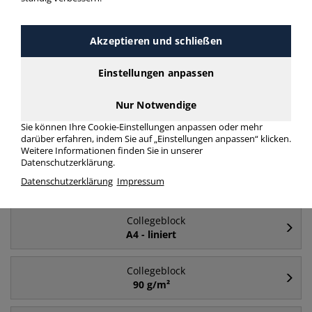
Häufig gesucht
Akzeptieren und schließen
Collegeblock
Einstellungen anpassen
A4
Nur Notwendige
Collegeblock
Sie können Ihre Cookie-Einstellungen anpassen oder mehr
liniert
darüber erfahren, indem Sie auf „Einstellungen anpassen“ klicken.
Weitere Informationen finden Sie in unserer
Datenschutzerklärung.
Collegeblock
Datenschutzerklärung
Impressum
A5
Collegeblock
A4 - liniert
Collegeblock
90 g/m²