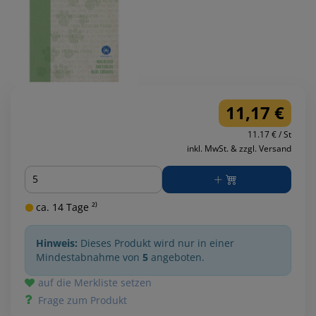
11,17 €
11.17 € / St
inkl. MwSt. & zzgl. Versand
Menge
ca. 14 Tage ²⁾
Hinweis:
Dieses Produkt wird nur in einer
Mindestabnahme von
5
angeboten.
auf die Merkliste setzen
Frage zum Produkt