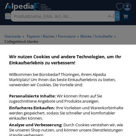
A-Z
Startseite
»
Papiere / Bücher / Formulare
»
Blöcke / Schulhefte
»
Collegeblock blanko
Wir nutzen Cookies und andere Technologien, um Ihr
Collegeblock blanko >
Einkaufserlebnis zu verbessern!
Lineatur blanko
Willkommen bei Bürobedarf Thüringen, ihrem Alpedia
Marktplatz! Um Ihnen das beste Einkaufserlebnis zu bieten,
Collegeblock blanko in bester Qualität zum günstigen Preis.
verwenden wir Cookies. Die Vorteile sind:
Finden Sie schnell Collegeblock blanko mit unserer Filter-
Personalisierte Inhalte:
Wir können Ihnen auf Sie
Funktion.
zugeschnittene Angebote und Produkte anzeigen.
Einfacheres Einkaufen:
Ihre Vorlieben und Warenkorbinhalte
werden gespeichert, sodass Sie schneller und komfortabler
Collegeblock blanko
einkaufen können.
mehr Infos zur Kategorie
Analyse und Verbesserung:
Durch Cookies verstehen wir, wie
Sie unseren Shop nutzen, und können unsere Dienstleistungen
ständig verbessern.