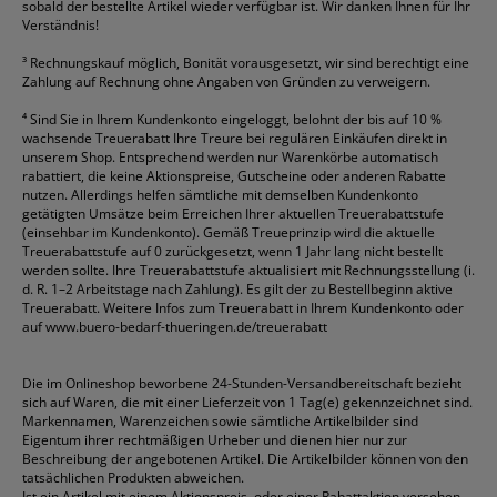
sobald der bestellte Artikel wieder verfügbar ist. Wir danken Ihnen für Ihr
Verständnis!
³
Rechnungskauf möglich, Bonität vorausgesetzt, wir sind berechtigt eine
Zahlung auf Rechnung ohne Angaben von Gründen zu verweigern.
⁴
Sind Sie in Ihrem Kundenkonto eingeloggt, belohnt der bis auf 10 %
wachsende Treuerabatt Ihre Treure bei regulären Einkäufen direkt in
unserem Shop. Entsprechend werden nur Warenkörbe automatisch
rabattiert, die keine Aktionspreise, Gutscheine oder anderen Rabatte
nutzen. Allerdings helfen sämtliche mit demselben Kundenkonto
getätigten Umsätze beim Erreichen Ihrer aktuellen Treuerabattstufe
(einsehbar im Kundenkonto). Gemäß Treueprinzip wird die aktuelle
Treuerabattstufe auf 0 zurückgesetzt, wenn 1 Jahr lang nicht bestellt
werden sollte. Ihre Treuerabattstufe aktualisiert mit Rechnungsstellung (i.
d. R. 1–2 Arbeitstage nach Zahlung). Es gilt der zu Bestellbeginn aktive
Treuerabatt. Weitere Infos zum Treuerabatt in Ihrem Kundenkonto oder
auf
www.buero-bedarf-thueringen.de/treuerabatt
Die im Onlineshop beworbene 24-Stunden-Versandbereitschaft bezieht
sich auf Waren, die mit einer Lieferzeit von 1 Tag(e) gekennzeichnet sind.
Markennamen, Warenzeichen sowie sämtliche Artikelbilder sind
Eigentum ihrer rechtmäßigen Urheber und dienen hier nur zur
Beschreibung der angebotenen Artikel. Die Artikelbilder können von den
tatsächlichen Produkten abweichen.
Ist ein Artikel mit einem Aktionspreis, oder einer Rabattaktion versehen,