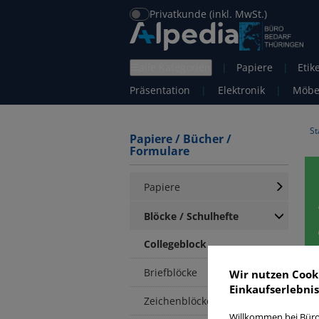
Privatkunde (inkl. MwSt.)
alle Kategorien
|
Papiere
|
Etik
Präsentation
|
Elektronik
|
Möbe
St
Papiere / Bücher /
Formulare
Papiere
Blöcke / Schulhefte
Collegeblock
Briefblöcke
Wir nutzen Cook
Einkaufserlebnis
C
Zeichenblöcke
Willkommen bei Büro