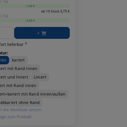
 / St)
-1,90 €
ab 10 Stück 3,75 €
 / St)
-5,83 €
ge
ort lieferbar ¹⁾
atur:
nko
kariert
iert mit Rand innen
iert und liniert
Liniert
iert mit Rand innen
iert+kariert mit Rand innen/außen
ktkariert ohne Rand
f die Merkliste setzen
age zum Produkt