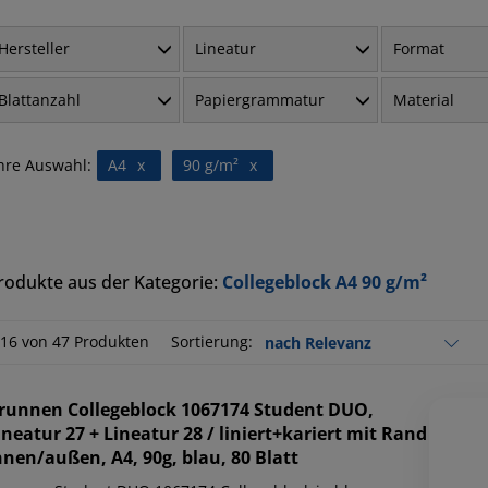
Hersteller
Lineatur
Format
Blattanzahl
Papiergrammatur
Material
hre Auswahl:
A4
x
90 g/m²
x
rodukte aus der Kategorie:
Collegeblock A4 90 g/m²
-16 von 47 Produkten
Sortierung:
runnen
Collegeblock 1067174 Student DUO,
ineatur 27 + Lineatur 28 / liniert+kariert mit Rand
nnen/außen, A4, 90g, blau, 80 Blatt