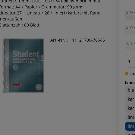
runnen Student DUO 1067174 Collegeblock in blau.
 Format: A4 • Papier • Grammatur: 90 g/m²
Lineatur 27 + Lineatur 28 / liniert+kariert mit Rand
(4.78 €
nnen/außen
Blattanzahl: 80 Blatt
(4.37 €
Art.-Nr. H111121700-76645
(4.15 €
Men
ca.
Line
bla
kar
kar
lin
lin