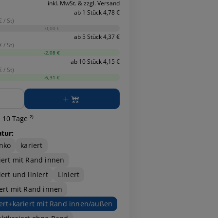
inkl. MwSt. & zzgl. Versand
ab 1 Stück 4,78 €
 / St)
-0,00 €
ab 5 Stück 4,37 €
 / St)
-2,08 €
ab 10 Stück 4,15 €
 / St)
-6,31 €
ge
 10 Tage ²⁾
atur:
nko
kariert
iert mit Rand innen
iert und liniert
Liniert
iert mit Rand innen
iert+kariert mit Rand innen/außen