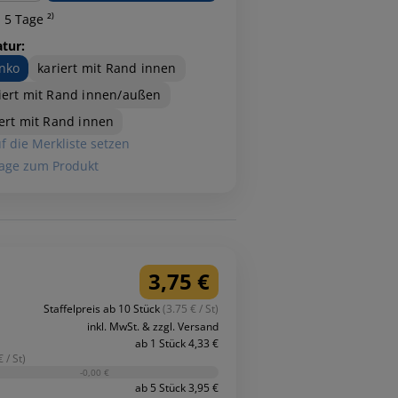
 5 Tage ²⁾
atur:
nko
kariert mit Rand innen
iert mit Rand innen/außen
iert mit Rand innen
f die Merkliste setzen
age zum Produkt
3,75 €
Staffelpreis ab 10 Stück
(3.75 € / St)
inkl. MwSt. & zzgl. Versand
ab 1 Stück 4,33 €
 / St)
-0,00 €
ab 5 Stück 3,95 €