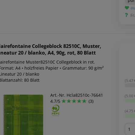
pun
au
Fr
lairefontaine
Collegeblock 82510C, Muster,
ineatur 20 / blanko, A4, 90g, rot, 80 Blatt
Clairefontaine Muster82510C Collegeblock in rot.
Format: A4 • holzfreies Papier • Grammatur: 90 g/m²
Lineatur 20 / blanko
Blattanzahl: 80 Blatt
(5.47 €
Art.-Nr. Hcla82510c-76641
(5.00 €
4.7/5
(3)
(4.75 €
Men