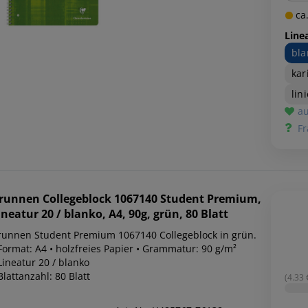
ca.
Line
bla
kar
lin
au
Fr
runnen
Collegeblock 1067140 Student Premium,
ineatur 20 / blanko, A4, 90g, grün, 80 Blatt
runnen Student Premium 1067140 Collegeblock in grün.
Format: A4 • holzfreies Papier • Grammatur: 90 g/m²
Lineatur 20 / blanko
Blattanzahl: 80 Blatt
(4.33 €