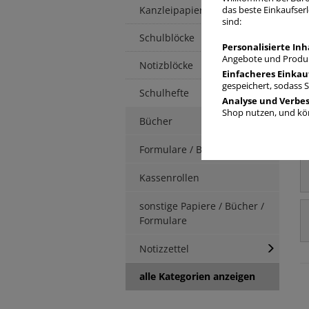
Kanzleipapier
das beste Einkaufserl
sind:
Schulblöcke
Personalisierte Inh
Angebote und Produk
Notizblöcke
Einfacheres Einkau
gespeichert, sodass 
Schulhefte
Analyse und Verbe
Shop nutzen, und kön
Bücher
Formulare / Berichte
Kassenrollen
sonstige Papiere / Bücher /
Formulare
Notizzettel
alle Kategorien anzeigen