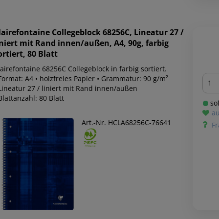
lairefontaine
Collegeblock 68256C, Lineatur 27 /
iniert mit Rand innen/außen, A4, 90g, farbig
ortiert, 80 Blatt
airefontaine 68256C Collegeblock in farbig sortiert.
Men
Format: A4 • holzfreies Papier • Grammatur: 90 g/m²
Lineatur 27 / liniert mit Rand innen/außen
Blattanzahl: 80 Blatt
sof
au
Art.-Nr. HCLA68256C-76641
Fr