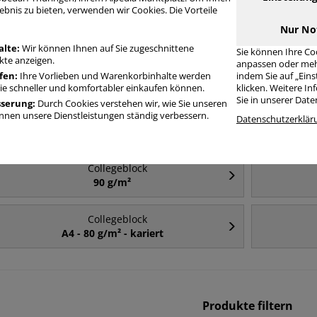
ebnis zu bieten, verwenden wir Cookies. Die Vorteile
Häufig gesucht
Nur No
alte:
Wir können Ihnen auf Sie zugeschnittene
Sie können Ihre Co
te anzeigen.
anpassen oder meh
Collegeblock
fen:
Ihre Vorlieben und Warenkorbinhalte werden
indem Sie auf „Ein
A4
Sie schneller und komfortabler einkaufen können.
klicken. Weitere I
Sie in unserer Dat
sserung:
Durch Cookies verstehen wir, wie Sie unseren
nen unsere Dienstleistungen ständig verbessern.
Collegeblock
Datenschutzerklär
A5
Collegeblock
90 g/m²
Collegeblock
A4 - 80 g/m² - kariert
Produkte filtern