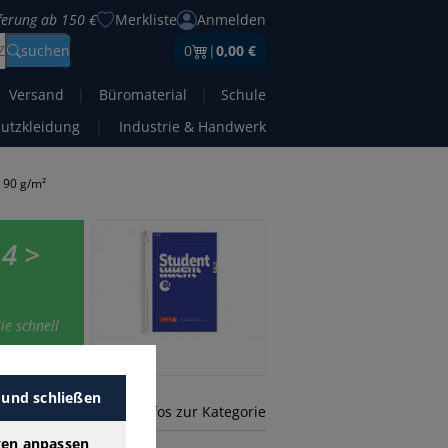
eferung ab 150 €
Merkliste
Anmelden
Z
suchen
0
|
0,00 €
Versand
|
Büromaterial
|
Schule
hutzkleidung
|
Industrie & Handwerk
 90 g/m²
4 >
ie schnell
 und schließen
mehr Infos zur Kategorie
gen anpassen