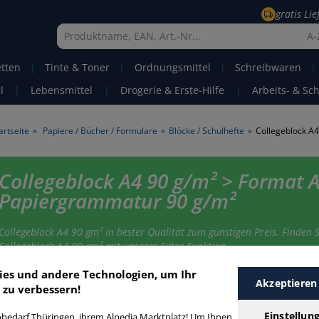
gratis Li
A-
etten
|
Tinte & Toner
|
Ordnungsmittel
|
Schreibwaren
|
l
|
Lebensmittel
|
Drogerie & Erste-Hilfe
|
Arbeits- & Sc
artseite
»
Papiere / Bücher / Formulare
»
Blöcke / Schulhefte
»
Collegeblock A4
Collegeblock A4 90 g/m² > Format A
Papiergrammatur 90 g/m²
Collegeblock A4 90 gm² in bester Qualität zum günstigen Preis. Finden S
Collegeblock A4 90 gm² mit unserer Filter-Funktion.
ies und andere Technologien, um Ihr
Akzeptieren
 zu verbessern!
ollegeblock A4 90 g/m²
Einstellun
bedarf Thüringen, ihrem Alpedia Marktplatz! Um Ihnen