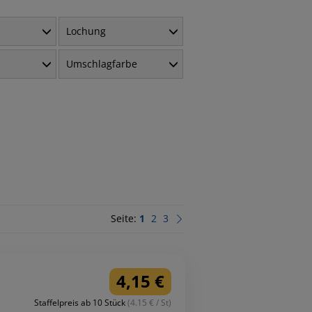
Lochung
Umschlagfarbe
Seite:
1
2
3
4,15 €
Staffelpreis ab 10 Stück
(4.15 € / St)