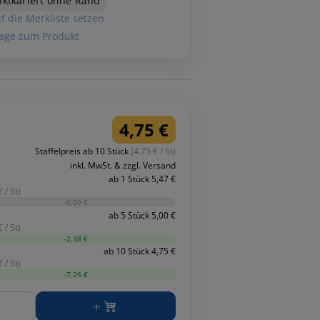
ktkariert ohne Rand
f die Merkliste setzen
age zum Produkt
4,75 €
Staffelpreis ab 10 Stück
(4.75 € / St)
inkl. MwSt. & zzgl. Versand
ab 1 Stück 5,47 €
 / St)
-0,00 €
ab 5 Stück 5,00 €
 / St)
-2,38 €
ab 10 Stück 4,75 €
 / St)
-7,26 €
ge