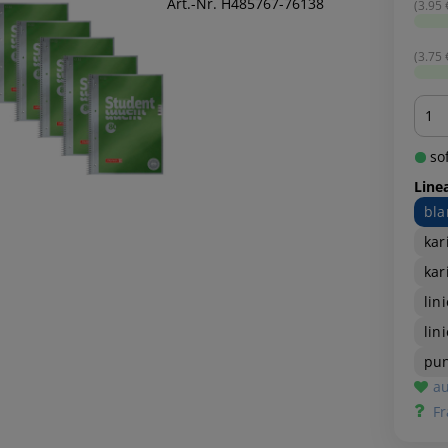
Art.-Nr. H485767-76138
(3.95 €
(3.75 €
Men
sof
Line
bla
kar
kar
lin
lin
pun
au
Fr