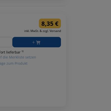
8,35 €
inkl. MwSt. & zzgl. Versand
ge
ort lieferbar ¹⁾
f die Merkliste setzen
age zum Produkt