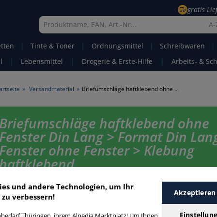
gratis Li
A-
etten
|
Tinte & Toner
|
Ordnungsmittel
|
Schreibwaren
|
l
|
Lebensmittel
|
Drogerie & Erste-Hilfe
|
Arbeits- & Sc
artseite
»
Versandmaterial
»
Briefumschläge haftklebend ohne Fenster Din Lang
Briefumschläge haftklebend ohne
Fenster Din Lang > Format Din Lan
Fenster ohne Fenster > Klebung
haftklebend
Briefumschläge Din Lang ohne Fenster haftklebend in bester Qualität z
ies und andere Technologien, um Ihr
Akzeptieren
günstigen Preis. Finden Sie schnell Briefumschläge Din Lang ohne Fenst
 zu verbessern!
haftklebend mit unserer Filter-Funktion.
Einstellun
bedarf Thüringen, ihrem Alpedia Marktplatz! Um Ihnen