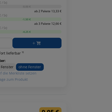
 / St)
-0,00 €
ab 2 Pakete 13,33 €
 / St)
-1,50 €
ab 3 Pakete 12,66 €
 / St)
-4,25 €
ge
ort lieferbar ¹⁾
ter:
 Fenster
ohne Fenster
f die Merkliste setzen
age zum Produkt
9,95 €