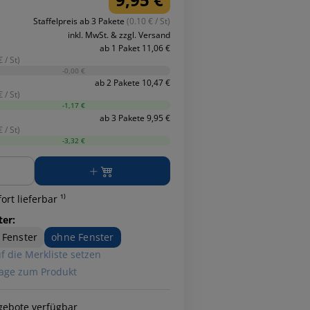
Staffelpreis ab 3 Pakete
(0.10 € / St)
inkl. MwSt. & zzgl. Versand
ab 1 Paket 11,06 €
 / St)
-0,00 €
ab 2 Pakete 10,47 €
 / St)
-1,17 €
ab 3 Pakete 9,95 €
 / St)
-3,32 €
ge
ort lieferbar ¹⁾
ter:
 Fenster
ohne Fenster
f die Merkliste setzen
age zum Produkt
gebote verfügbar