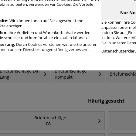
ebnis zu bieten, verwenden wir Cookies. Die Vorteile
riefumschläge haftklebend ohne Fenster Din Lang
Nur No
alte:
Wir können Ihnen auf Sie zugeschnittene
Sie können Ihre Co
te anzeigen.
anpassen oder meh
fen:
Ihre Vorlieben und Warenkorbinhalte werden
indem Sie auf „Ein
Sie schneller und komfortabler einkaufen können.
klicken. Weitere I
Sie in unserer Dat
sserung:
Durch Cookies verstehen wir, wie Sie unseren
nen unsere Dienstleistungen ständig verbessern.
Datenschutzerklär
Briefumschläge Din
Briefumschläge
Briefumschl
Lang
Kompakt
Häufig gesucht
Briefumschläge
C6