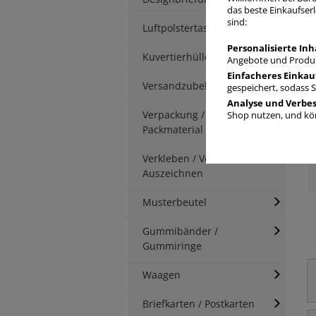
das beste Einkaufserl
sind:
B
Luftpolstertaschen
Personalisierte Inh
Kuvertierhüllen
Angebote und Produk
Einfacheres Einkau
Versandzubehör
gespeichert, sodass 
Analyse und Verbe
Verpackung / Kartonage /
Shop nutzen, und kön
Packmaterial
Verkleben / Verschnüren /
Auszeichnen
Musterbeutel
Gummibänder /
Gummiringe
Waagen
Briefkarten / Postkarten