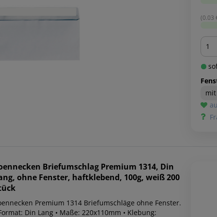
(0.03 €
Men
sof
Fens
mit
au
Fr
oennecken
Briefumschlag Premium 1314, Din
ang, ohne Fenster, haftklebend, 100g, weiß 200
tück
oennecken Premium 1314 Briefumschläge ohne Fenster.
 Format: Din Lang • Maße: 220x110mm • Klebung: