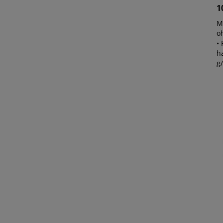
1
M
o
•
h
g/