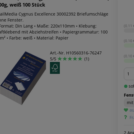
00g, weiß 100 Stück
ailMedia Cygnus Excellence 30002392 Briefumschläge
hne Fenster.
 Format: Din Lang • Maße: 220x110mm • Klebung:
(0.11 €
aftklebend mit Abziehstreifen • Papiergrammatur: 100
m² • Farbe: weiß • Material: Papier
(0.10 €
Art.-Nr. H10560316-76247
(0.10 €
5/5
(1)
Men
sof
Fens
mit
au
Fr
2 An