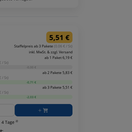
5,51 €
Staffelpreis ab 3 Pakete
(0.06 € / St)
inkl. MwSt. & zzgl. Versand
ab 1 Paket 6,19 €
 / St)
-0,00 €
ab 2 Pakete 5,83 €
 / St)
-0,71 €
ab 3 Pakete 5,51 €
 / St)
-2,03 €
ge
 4 Tage ²⁾
t: