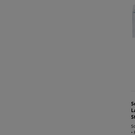
S
L
S
S
•