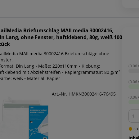
ailMedia
Briefumschlag MAILmedia 30002416,
in Lang, ohne Fenster, haftklebend, 80g, weiß 100
tück
ailMedia MAILmedia 30002416 Briefumschläge ohne
nster.
 Format: Din Lang • Maße: 220x110mm • Klebung:
(0.06 €
aftklebend mit Abziehstreifen • Papiergrammatur: 80 g/m²
Farbe: weiß • Material: Papier
(0.06 €
Art.-Nr. HMKN30002416-76495
(0.06 €
Men
ca.
Inhal