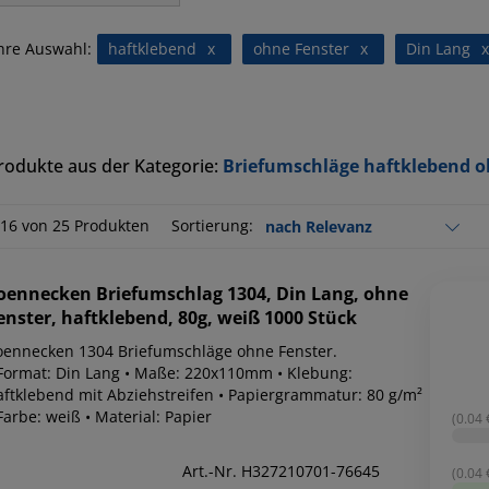
hre Auswahl:
haftklebend
x
ohne Fenster
x
Din Lang
x
rodukte aus der Kategorie:
Briefumschläge haftklebend o
-16 von 25 Produkten
Sortierung:
oennecken
Briefumschlag 1304, Din Lang, ohne
enster, haftklebend, 80g, weiß 1000 Stück
oennecken 1304 Briefumschläge ohne Fenster.
 Format: Din Lang • Maße: 220x110mm • Klebung:
aftklebend mit Abziehstreifen • Papiergrammatur: 80 g/m²
Farbe: weiß • Material: Papier
(0.04 €
Art.-Nr. H327210701-76645
(0.04 €