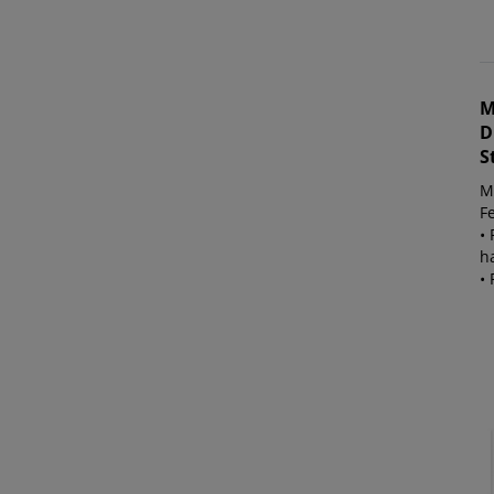
M
D
S
M
Fe
•
h
• 