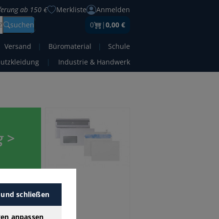
eferung ab 150 €
Merkliste
Anmelden
Z
suchen
0
|
0,00 €
Versand
|
Büromaterial
|
Schule
hutzkleidung
|
Industrie & Handwerk
g >
um
 und schließen
er
gen anpassen