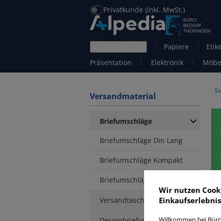
Privatkunde (inkl. MwSt.)
alle Kategorien
|
Papiere
|
Etik
Präsentation
|
Elektronik
|
Möbe
St
Versandmaterial
Briefumschläge
Briefumschläge Din Lang
Briefumschläge Kompakt
Briefumschläge C6
Wir nutzen Cook
Versandtaschen
Einkaufserlebnis
Designbriefumschläge
Willkommen bei Büro