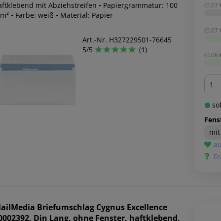
aftklebend mit Abziehstreifen • Papiergrammatur: 100
(0.07 €
m² • Farbe: weiß • Material: Papier
(0.07 €
Art.-Nr. H327229501-76645
5/5
(1)
(0.06 €
Men
sof
Fens
mit
au
Fr
ailMedia
Briefumschlag Cygnus Excellence
0002392, Din Lang, ohne Fenster, haftklebend,