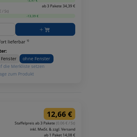
-3,97 €
ab 3 Pakete 34,39 €
 / St)
-13,39 €
ge
ort lieferbar ¹⁾
ter:
 Fenster
ohne Fenster
f die Merkliste setzen
age zum Produkt
12,66 €
Staffelpreis ab 3 Pakete
(0.06 € / St)
inkl. MwSt. & zzgl. Versand
ab 1 Paket 14,08 €