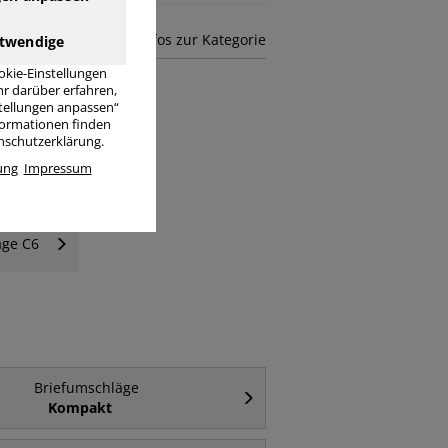
mehr Infos zur Kategorie
twendige
okie-Einstellungen
r darüber erfahren,
stellungen anpassen“
nformationen finden
enschutzerklärung.
ung
Impressum
äge C6
Briefumschläge
Kompakt