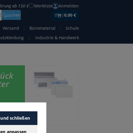
eferung ab 150 €
Merkliste
Anmelden
Z
suchen
0
|
0,00 €
Versand
|
Büromaterial
|
Schule
hutzkleidung
|
Industrie & Handwerk
tück
ter
 günstigen
k mit
 und schließen
gen anpassen