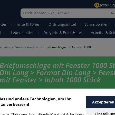
gratis Li
A-
etten
|
Tinte & Toner
|
Ordnungsmittel
|
Schreibwaren
|
l
|
Lebensmittel
|
Drogerie & Erste-Hilfe
|
Arbeits- & Sc
artseite
»
Versandmaterial
»
Briefumschläge mit Fenster 1000 Stück Din Lang
Briefumschläge mit Fenster 1000 S
Din Lang > Format Din Lang > Fens
mit Fenster > Inhalt 1000 Stück
Briefumschläge Din Lang mit Fenster 1000 Stück in bester Qualität zum
Preis. Finden Sie schnell Briefumschläge Din Lang mit Fenster 1000 Stüc
ies und andere Technologien, um Ihr
unserer Filter-Funktion.
Akzeptieren
 zu verbessern!
Einstellun
bedarf Thüringen, ihrem Alpedia Marktplatz! Um Ihnen