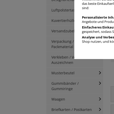
B
das beste Einkaufserl
sind:
Luftpolstertaschen
Personalisierte Inh
Kuvertierhüllen
Angebote und Produk
Einfacheres Einkau
Versandzubehör
gespeichert, sodass 
Analyse und Verbe
Verpackung / Kartonage /
Shop nutzen, und kön
Packmaterial
Verkleben / Verschnüren /
Auszeichnen
Musterbeutel
Gummibänder /
Gummiringe
Waagen
Briefkarten / Postkarten