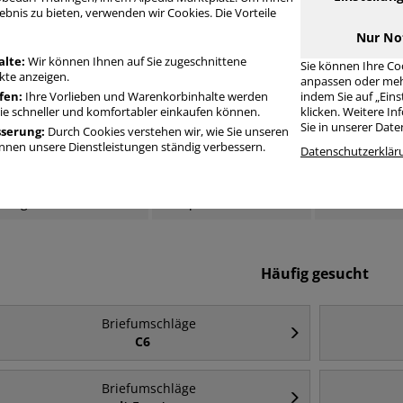
riefumschläge mit Fenster 1000 Stück Din Lang
ebnis zu bieten, verwenden wir Cookies. Die Vorteile
Nur No
alte:
Wir können Ihnen auf Sie zugeschnittene
Sie können Ihre Co
te anzeigen.
anpassen oder meh
fen:
Ihre Vorlieben und Warenkorbinhalte werden
indem Sie auf „Ein
Sie schneller und komfortabler einkaufen können.
klicken. Weitere I
Sie in unserer Dat
sserung:
Durch Cookies verstehen wir, wie Sie unseren
nen unsere Dienstleistungen ständig verbessern.
Datenschutzerklär
Briefumschläge Din
Briefumschläge
Briefumschl
Lang
Kompakt
Häufig gesucht
Briefumschläge
C6
Briefumschläge