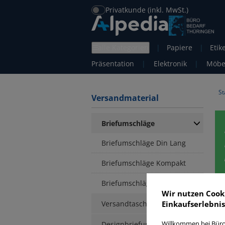
Privatkunde (inkl. MwSt.)
alle Kategorien
|
Papiere
|
Etik
Präsentation
|
Elektronik
|
Möbe
St
Versandmaterial
Briefumschläge
Briefumschläge Din Lang
Briefumschläge Kompakt
Briefumschläge C6
Wir nutzen Cook
Versandtaschen
Einkaufserlebnis
Designbriefumschläge
Willkommen bei Büro