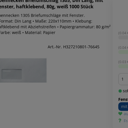
oennecken
Briefumschlag 1305, Din Lang, mit
enster, haftklebend, 80g, weiß 1000 Stück
oennecken 1305 Briefumschläge mit Fenster.
 Format: Din Lang • Maße: 220x110mm • Klebung:
aftklebend mit Abziehstreifen • Papiergrammatur: 80 g/m²
Farbe: weiß • Material: Papier
(0.04 €
Art.-Nr. H327210801-76645
(0.04 €
(0.03 €
Men
sof
Fens
mit
au
Fr