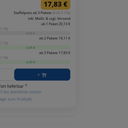
17,83 €
Staffelpreis ab 3 Pakete
(0.02 € / St)
inkl. MwSt. & zzgl. Versand
ab 1 Paket 20,13 €
 / St)
-0,00 €
ab 2 Pakete 19,11 €
 / St)
-2,05 €
ab 3 Pakete 17,83 €
 / St)
-6,93 €
ge
ort lieferbar ¹⁾
f die Merkliste setzen
age zum Produkt