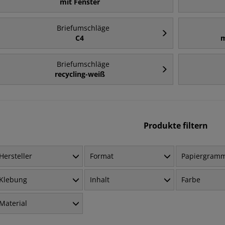
mit Fenster
Briefumschläge
C4
m
Briefumschläge
recycling-weiß
Produkte filtern
Hersteller
Format
Papiergram
Klebung
Inhalt
Farbe
Material