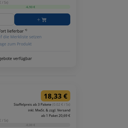
 / St)
-6,93 €
ge
ort lieferbar ¹⁾
f die Merkliste setzen
age zum Produkt
gebote verfügbar
18,33 €
Staffelpreis ab 3 Pakete
(0.02 € / St)
inkl. MwSt. & zzgl. Versand
ab 1 Paket 20,69 €
 / St)
-0,00 €