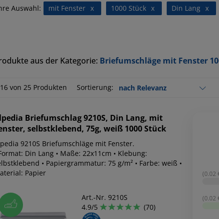
hre Auswahl:
mit Fenster
x
1000 Stück
x
Din Lang
x
rodukte aus der Kategorie:
Briefumschläge mit Fenster 10
-16 von 25 Produkten
Sortierung:
lpedia
Briefumschlag 9210S, Din Lang, mit
enster, selbstklebend, 75g, weiß 1000 Stück
lpedia 9210S Briefumschläge mit Fenster.
 Format: Din Lang • Maße: 22x11cm • Klebung:
elbstklebend • Papiergrammatur: 75 g/m² • Farbe: weiß •
terial: Papier
(0.02 €
Art.-Nr. 9210S
(0.02 €
4.9/5
(70)