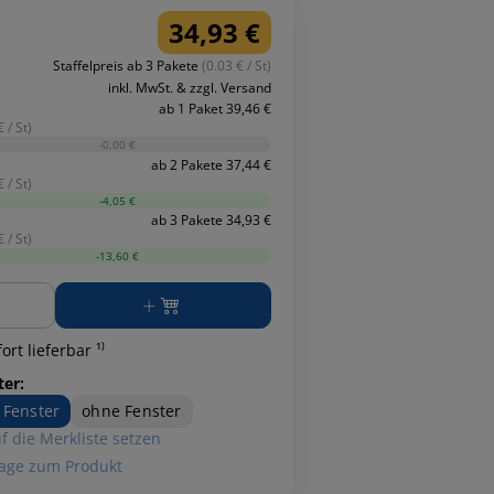
34,93 €
Staffelpreis ab 3 Pakete
(0.03 € / St)
inkl. MwSt. & zzgl. Versand
ab 1 Paket 39,46 €
 / St)
-0,00 €
ab 2 Pakete 37,44 €
 / St)
-4,05 €
ab 3 Pakete 34,93 €
 / St)
-13,60 €
ge
ort lieferbar ¹⁾
ter:
 Fenster
ohne Fenster
f die Merkliste setzen
age zum Produkt