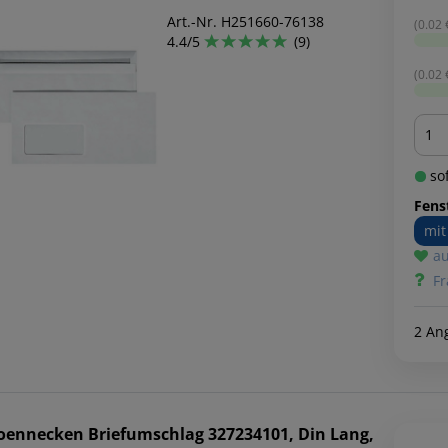
Art.-Nr. H251660-76138
(0.02 €
4.4/5
(9)
(0.02 €
Men
sof
Fens
mit
au
Fr
2 An
oennecken
Briefumschlag 327234101, Din Lang,