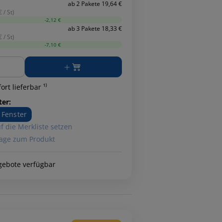
ab 2 Pakete 19,64 €
 / St)
-2,12 €
ab 3 Pakete 18,33 €
 / St)
-7,10 €
ge
ort lieferbar ¹⁾
ter:
 Fenster
f die Merkliste setzen
age zum Produkt
gebote verfügbar