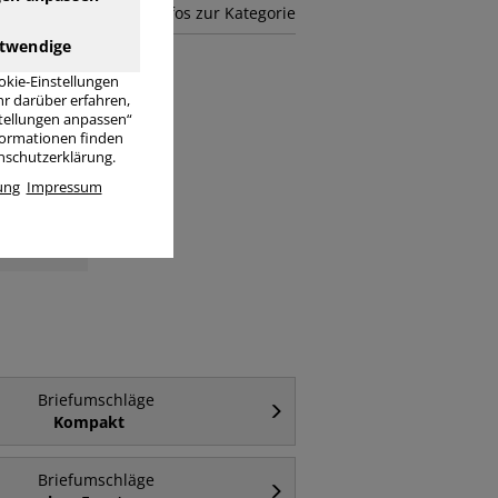
mehr Infos zur Kategorie
twendige
okie-Einstellungen
r darüber erfahren,
stellungen anpassen“
nformationen finden
enschutzerklärung.
ung
Impressum
äge C6
Briefumschläge
Kompakt
Briefumschläge