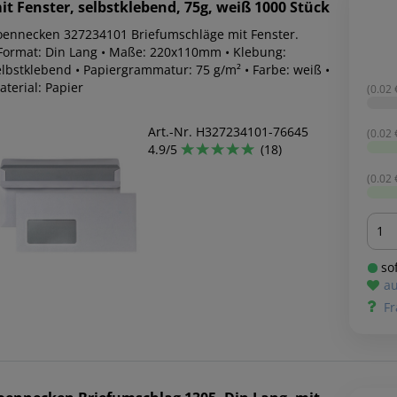
it Fenster, selbstklebend, 75g, weiß 1000 Stück
oennecken 327234101 Briefumschläge mit Fenster.
 Format: Din Lang • Maße: 220x110mm • Klebung:
elbstklebend • Papiergrammatur: 75 g/m² • Farbe: weiß •
terial: Papier
(0.02 €
Art.-Nr. H327234101-76645
(0.02 €
4.9/5
(18)
(0.02 €
Men
sof
au
Fr