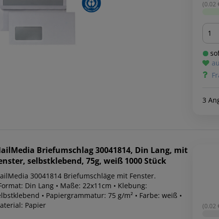
(0.02 €
Men
sof
au
Fr
3 An
ailMedia
Briefumschlag 30041814, Din Lang, mit
enster, selbstklebend, 75g, weiß 1000 Stück
ailMedia 30041814 Briefumschläge mit Fenster.
 Format: Din Lang • Maße: 22x11cm • Klebung:
elbstklebend • Papiergrammatur: 75 g/m² • Farbe: weiß •
terial: Papier
(0.02 €