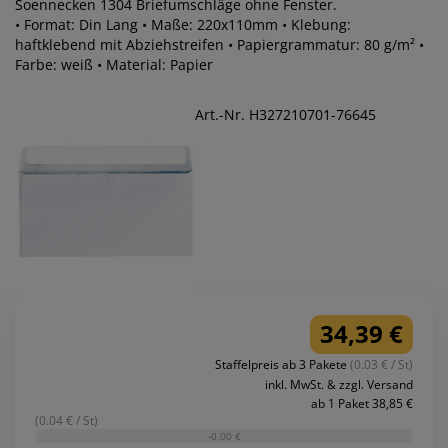
Soennecken 1304 Briefumschläge ohne Fenster.
• Format: Din Lang • Maße: 220x110mm • Klebung:
haftklebend mit Abziehstreifen • Papiergrammatur: 80 g/m² •
Farbe: weiß • Material: Papier
Art.-Nr. H327210701-76645
34,39 €
Staffelpreis ab 3 Pakete
(0.03 € / St)
inkl. MwSt. & zzgl. Versand
ab 1 Paket 38,85 €
(0.04 € / St)
-0,00 €