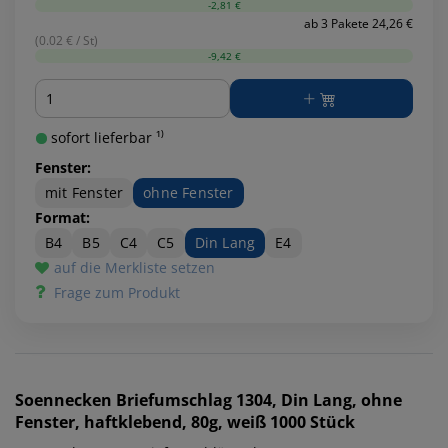
-2,81 €
ab 3 Pakete 24,26 €
(0.02 € / St)
-9,42 €
Menge
sofort lieferbar ¹⁾
Fenster:
mit Fenster
ohne Fenster
Format:
B4
B5
C4
C5
Din Lang
E4
auf die Merkliste setzen
Frage zum Produkt
Soennecken
Briefumschlag 1304, Din Lang, ohne
Fenster, haftklebend, 80g, weiß 1000 Stück