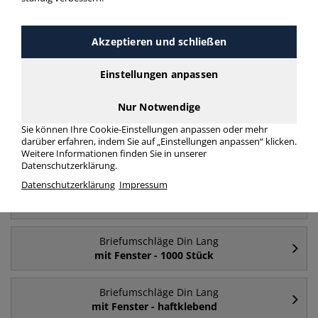
Briefumschläge Din Lang weiß ohne Fenster Din
Lang
mehr Infos zur Kategorie
Akzeptieren und schließen
Einstellungen anpassen
Häufig gesucht
Nur Notwendige
Sie können Ihre Cookie-Einstellungen anpassen oder mehr
Briefumschläge Din Lang
darüber erfahren, indem Sie auf „Einstellungen anpassen“ klicken.
mit Fenster
Weitere Informationen finden Sie in unserer
Datenschutzerklärung.
Datenschutzerklärung
Impressum
Briefumschläge Din Lang
ohne Fenster
Briefumschläge Din Lang
mit Fenster - 1000 Stück
Briefumschläge Din Lang
mit Fenster - haftklebend