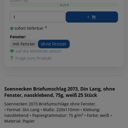
(0.06 € / St)
-4,25 €
Menge
sofort lieferbar ¹⁾
Fenster:
mit Fenster
ohne Fenster
auf die Merkliste setzen
Frage zum Produkt
Soennecken
Briefumschlag 2073, Din Lang, ohne
Fenster, nassklebend, 75g, weiß 25 Stück
Soennecken 2073 Briefumschläge ohne Fenster.
• Format: Din Lang • Maße: 220x110mm • Klebung:
nassklebend • Papiergrammatur: 75 g/m² • Farbe: weiß •
Material: Papier