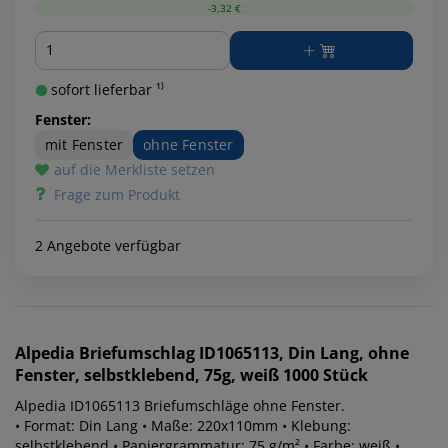
-3,32 €
Menge
sofort lieferbar ¹⁾
Fenster:
mit Fenster
ohne Fenster
auf die Merkliste setzen
Frage zum Produkt
2 Angebote verfügbar
Alpedia
Briefumschlag ID1065113, Din Lang, ohne
Fenster, selbstklebend, 75g, weiß 1000 Stück
Alpedia ID1065113 Briefumschläge ohne Fenster.
• Format: Din Lang • Maße: 220x110mm • Klebung:
selbstklebend • Papiergrammatur: 75 g/m² • Farbe: weiß •