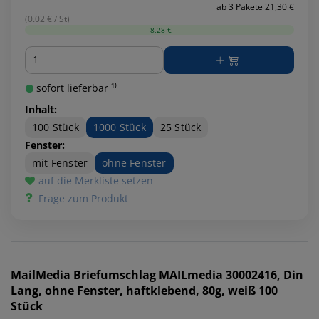
ab 3 Pakete 21,30 €
(0.02 € / St)
-8,28 €
Menge
sofort lieferbar ¹⁾
Inhalt:
100 Stück
1000 Stück
25 Stück
Fenster:
mit Fenster
ohne Fenster
auf die Merkliste setzen
Frage zum Produkt
MailMedia
Briefumschlag MAILmedia 30002416, Din
Lang, ohne Fenster, haftklebend, 80g, weiß 100
Stück