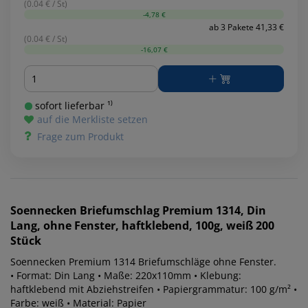
(0.04 € / St)
-4,78 €
ab 3 Pakete 41,33 €
(0.04 € / St)
-16,07 €
Menge
sofort lieferbar ¹⁾
auf die Merkliste setzen
Frage zum Produkt
Soennecken
Briefumschlag Premium 1314, Din
Lang, ohne Fenster, haftklebend, 100g, weiß 200
Stück
Soennecken Premium 1314 Briefumschläge ohne Fenster.
• Format: Din Lang • Maße: 220x110mm • Klebung:
haftklebend mit Abziehstreifen • Papiergrammatur: 100 g/m² •
Farbe: weiß • Material: Papier