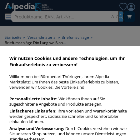
A-Z
Startseite
»
Versandmaterial
»
Briefumschläge
»
Briefumschläge Din Lang weiß ohne Fenster Din Lang
Wir nutzen Cookies und andere Technologien, um Ihr
Briefumschläge Din Lang
Einkaufserlebnis zu verbessern!
weiß ohne Fenster Din Lang >
Willkommen bei Bürobedarf Thüringen, ihrem Alpedia
Format Din Lang > Fenster
Marktplatz! Um Ihnen das beste Einkaufserlebnis zu bieten,
verwenden wir Cookies. Die Vorteile sind:
ohne Fenster > Farbe weiß
Personalisierte Inhalte:
Wir können Ihnen auf Sie
zugeschnittene Angebote und Produkte anzeigen.
Briefumschläge Din Lang weiß Din Lang ohne Fenster in
bester Qualität zum günstigen Preis. Finden Sie schnell
Einfacheres Einkaufen:
Ihre Vorlieben und Warenkorbinhalte
werden gespeichert, sodass Sie schneller und komfortabler
Briefumschläge Din Lang weiß Din Lang ohne Fenster mit
einkaufen können.
unserer Filter-Funktion.
Analyse und Verbesserung:
Durch Cookies verstehen wir, wie
Sie unseren Shop nutzen, und können unsere Dienstleistungen
ständig verbessern.