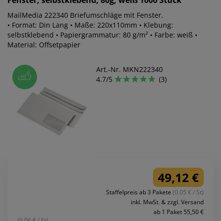
MailMedia 222340 Briefumschläge mit Fenster.
• Format: Din Lang • Maße: 220x110mm • Klebung:
selbstklebend • Papiergrammatur: 80 g/m² • Farbe: weiß •
Material: Offsetpapier
Art.-Nr. MKN222340
4.7/5
(3)
49,12 €
Staffelpreis ab 3 Pakete
(0.05 € / St)
inkl. MwSt. & zzgl. Versand
ab 1 Paket 55,50 €
(0.06 € / St)