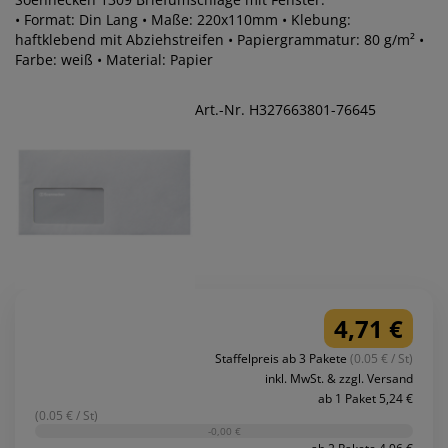
• Format: Din Lang • Maße: 220x110mm • Klebung:
haftklebend mit Abziehstreifen • Papiergrammatur: 80 g/m² •
Farbe: weiß • Material: Papier
Art.-Nr. H327663801-76645
4,71 €
Staffelpreis ab 3 Pakete
(0.05 € / St)
inkl. MwSt. & zzgl. Versand
ab 1 Paket 5,24 €
(0.05 € / St)
-0,00 €