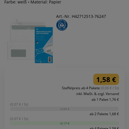
Farbe: weiß • Material: Papier
Art.-Nr. H42712513-76247
1,58 €
Staffelpreis ab 4 Pakete
(0.06 € / St)
inkl. MwSt. & zzgl. Versand
ab 1 Paket 1,76 €
(0.07 € / St)
-0,00 €
ab 2 Pakete 1,68 €
(0.07 € / St)
-0,17 €
ab 4 Pakete 1,58 €