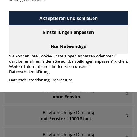
Briefumschläge Din Lang weiß 80 g/m² mit
Fenster
Akzeptieren und schließen
mehr Infos zur Kategorie
Einstellungen anpassen
Nur Notwendige
Häufig gesucht
Sie können Ihre Cookie-Einstellungen anpassen oder mehr
darüber erfahren, indem Sie auf „Einstellungen anpassen“ klicken.
Weitere Informationen finden Sie in unserer
Briefumschläge Din Lang
Datenschutzerklärung.
mit Fenster
Datenschutzerklärung
Impressum
Briefumschläge Din Lang
ohne Fenster
Briefumschläge Din Lang
mit Fenster - 1000 Stück
Briefumschläge Din Lang