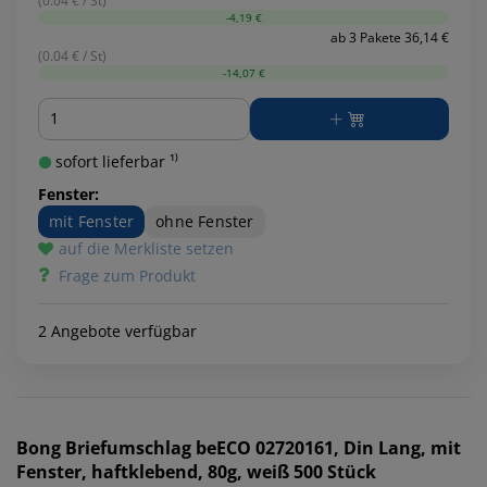
(0.04 € / St)
-4,19 €
ab 3 Pakete 36,14 €
(0.04 € / St)
-14,07 €
Menge
sofort lieferbar ¹⁾
Fenster:
mit Fenster
ohne Fenster
auf die Merkliste setzen
Frage zum Produkt
2 Angebote verfügbar
Bong
Briefumschlag beECO 02720161, Din Lang, mit
Fenster, haftklebend, 80g, weiß 500 Stück