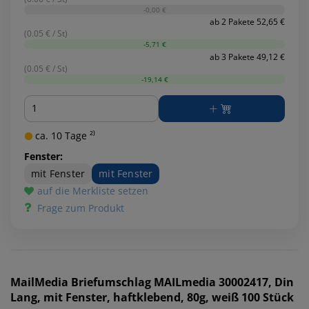
-0,00 €
ab 2 Pakete 52,65 €
(0.05 € / St)
-5,71 €
ab 3 Pakete 49,12 €
(0.05 € / St)
-19,14 €
Menge
ca. 10 Tage ²⁾
Fenster:
mit Fenster
mit Fenster
auf die Merkliste setzen
Frage zum Produkt
MailMedia
Briefumschlag MAILmedia 30002417, Din
Lang, mit Fenster, haftklebend, 80g, weiß 100 Stück