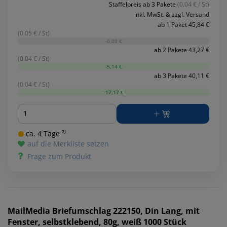
Staffelpreis ab 3 Pakete
(0.04 € / St)
inkl. MwSt. & zzgl. Versand
ab 1 Paket 45,84 €
(0.05 € / St)
-0,00 €
ab 2 Pakete 43,27 €
(0.04 € / St)
-5,14 €
ab 3 Pakete 40,11 €
(0.04 € / St)
-17,17 €
Menge
ca. 4 Tage ²⁾
auf die Merkliste setzen
Frage zum Produkt
MailMedia
Briefumschlag 222150, Din Lang, mit
Fenster, selbstklebend, 80g, weiß 1000 Stück