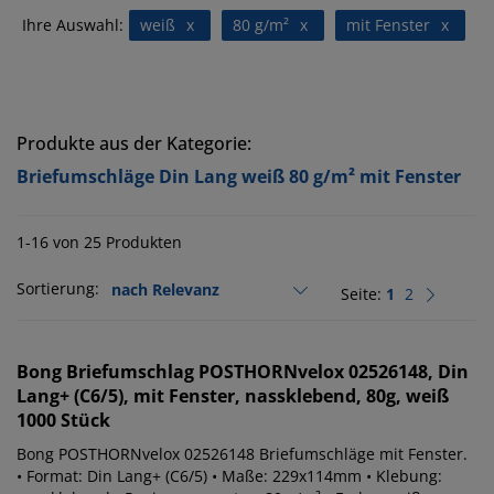
Ihre Auswahl:
weiß
x
80 g/m²
x
mit Fenster
x
Produkte aus der Kategorie:
Briefumschläge Din Lang weiß 80 g/m² mit Fenster
1-16 von 25 Produkten
Sortierung:
Seite:
1
2
Bong
Briefumschlag POSTHORNvelox 02526148, Din
Lang+ (C6/5), mit Fenster, nassklebend, 80g, weiß
1000 Stück
Bong POSTHORNvelox 02526148 Briefumschläge mit Fenster.
• Format: Din Lang+ (C6/5) • Maße: 229x114mm • Klebung: