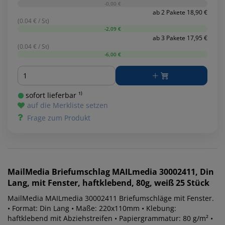
-0,00 €
ab 2 Pakete 18,90 €
(0.04 € / St)
-2,09 €
ab 3 Pakete 17,95 €
(0.04 € / St)
-6,00 €
Menge
sofort lieferbar ¹⁾
auf die Merkliste setzen
Frage zum Produkt
MailMedia
Briefumschlag MAILmedia 30002411, Din
Lang, mit Fenster, haftklebend, 80g, weiß 25 Stück
MailMedia MAILmedia 30002411 Briefumschläge mit Fenster.
• Format: Din Lang • Maße: 220x110mm • Klebung:
haftklebend mit Abziehstreifen • Papiergrammatur: 80 g/m² •