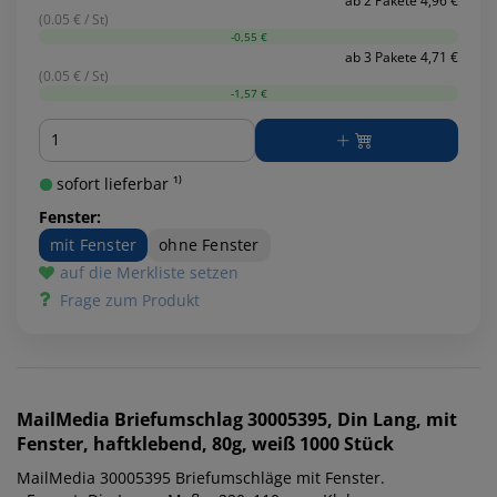
ab 2 Pakete 4,96 €
(0.05 € / St)
-0,55 €
ab 3 Pakete 4,71 €
(0.05 € / St)
-1,57 €
Menge
sofort lieferbar ¹⁾
Fenster:
mit Fenster
ohne Fenster
auf die Merkliste setzen
Frage zum Produkt
MailMedia
Briefumschlag 30005395, Din Lang, mit
Fenster, haftklebend, 80g, weiß 1000 Stück
MailMedia 30005395 Briefumschläge mit Fenster.