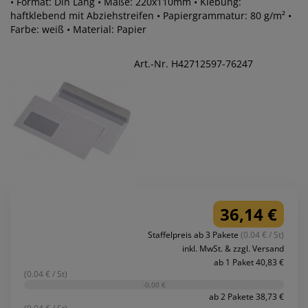
• Format: Din Lang • Maße: 220x110mm • Klebung:
haftklebend mit Abziehstreifen • Papiergrammatur: 80 g/m² •
Farbe: weiß • Material: Papier
Art.-Nr. H42712597-76247
36,14 €
Staffelpreis ab 3 Pakete
(0.04 € / St)
inkl. MwSt. & zzgl. Versand
ab 1 Paket 40,83 €
(0.04 € / St)
-0,00 €
ab 2 Pakete 38,73 €