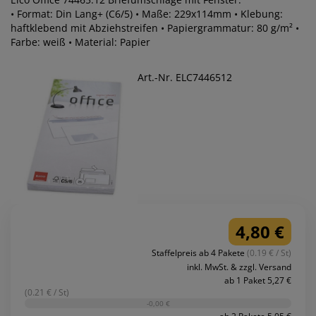
• Format: Din Lang+ (C6/5) • Maße: 229x114mm • Klebung:
haftklebend mit Abziehstreifen • Papiergrammatur: 80 g/m² •
Farbe: weiß • Material: Papier
Art.-Nr. ELC7446512
4,80 €
Staffelpreis ab 4 Pakete
(0.19 € / St)
inkl. MwSt. & zzgl. Versand
ab 1 Paket 5,27 €
(0.21 € / St)
-0,00 €