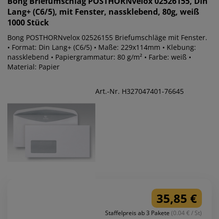
Bong
Briefumschlag POSTHORNvelox 02526155, Din
Lang+ (C6/5), mit Fenster, nassklebend, 80g, weiß
1000 Stück
Bong POSTHORNvelox 02526155 Briefumschläge mit Fenster.
• Format: Din Lang+ (C6/5) • Maße: 229x114mm • Klebung:
nassklebend • Papiergrammatur: 80 g/m² • Farbe: weiß •
Material: Papier
Art.-Nr. H327047401-76645
35,85 €
Staffelpreis ab 3 Pakete
(0.04 € / St)