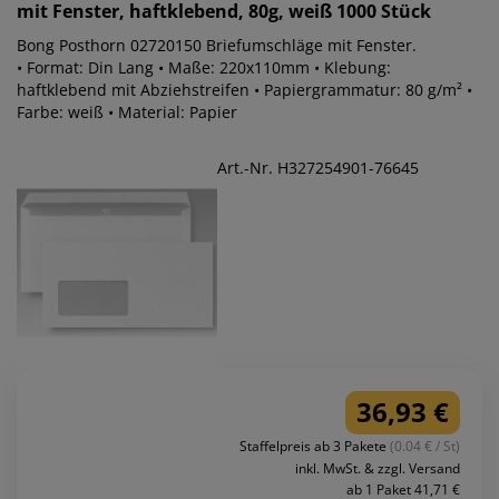
mit Fenster, haftklebend, 80g, weiß 1000 Stück
Bong Posthorn 02720150 Briefumschläge mit Fenster.
• Format: Din Lang • Maße: 220x110mm • Klebung:
haftklebend mit Abziehstreifen • Papiergrammatur: 80 g/m² •
Farbe: weiß • Material: Papier
Art.-Nr. H327254901-76645
36,93 €
Staffelpreis ab 3 Pakete
(0.04 € / St)
inkl. MwSt. & zzgl. Versand
ab 1 Paket 41,71 €