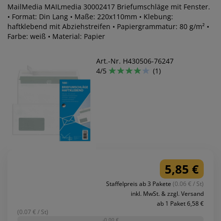
MailMedia MAILmedia 30002417 Briefumschläge mit Fenster.
• Format: Din Lang • Maße: 220x110mm • Klebung:
haftklebend mit Abziehstreifen • Papiergrammatur: 80 g/m² •
Farbe: weiß • Material: Papier
Art.-Nr. H430506-76247
4/5
(1)
5,85 €
Staffelpreis ab 3 Pakete
(0.06 € / St)
inkl. MwSt. & zzgl. Versand
ab 1 Paket 6,58 €
(0.07 € / St)
-0,00 €