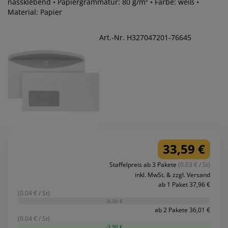
nassklebend • Papiergrammatur: 80 g/m² • Farbe: weiß •
Material: Papier
Art.-Nr. H327047201-76645
33,59 €
Staffelpreis ab 3 Pakete
(0.03 € / St)
inkl. MwSt. & zzgl. Versand
ab 1 Paket 37,96 €
(0.04 € / St)
-0,00 €
ab 2 Pakete 36,01 €
(0.04 € / St)
-3,90 €