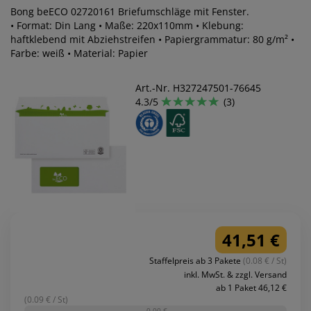
Bong beECO 02720161 Briefumschläge mit Fenster.
• Format: Din Lang • Maße: 220x110mm • Klebung:
haftklebend mit Abziehstreifen • Papiergrammatur: 80 g/m² •
Farbe: weiß • Material: Papier
Art.-Nr. H327247501-76645
4.3/5
(3)
41,51 €
Staffelpreis ab 3 Pakete
(0.08 € / St)
inkl. MwSt. & zzgl. Versand
ab 1 Paket 46,12 €
(0.09 € / St)
-0,00 €