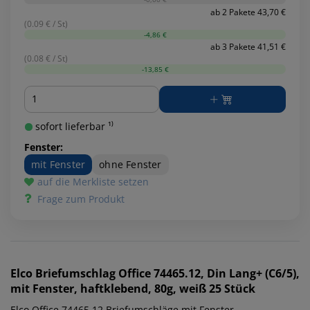
ab 2 Pakete 43,70 €
(0.09 € / St)
-4,86 €
ab 3 Pakete 41,51 €
(0.08 € / St)
-13,85 €
Menge
sofort lieferbar ¹⁾
Fenster:
mit Fenster
ohne Fenster
auf die Merkliste setzen
Frage zum Produkt
Elco
Briefumschlag Office 74465.12, Din Lang+ (C6/5),
mit Fenster, haftklebend, 80g, weiß 25 Stück
Elco Office 74465.12 Briefumschläge mit Fenster.