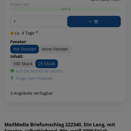
(0.06 € / St)
-0,71 €
Menge
ca. 4 Tage ²⁾
Fenster:
mit Fenster
ohne Fenster
Inhalt:
100 Stück
25 Stück
auf die Merkliste setzen
Frage zum Produkt
3 Angebote verfügbar
MailMedia
Briefumschlag 222340, Din Lang, mit
Fenster, selbstklebend, 80g, weiß 1000 Stück