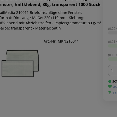
enster, haftklebend, 80g, transparent 1000 Stück
ailMedia 210011 Briefumschläge ohne Fenster.
 Format: Din Lang • Maße: 220x110mm • Klebung:
aftklebend mit Abziehstreifen • Papiergrammatur: 80 g/m²
Farbe: transparent • Material: Satin
(0.22 €
Art.-Nr. MKN210011
(0.21 €
(0.19 €
Men
sof
au
Fr