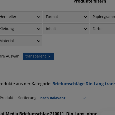
Produkte filtern
Hersteller
Format
Papiergram
Klebung
Inhalt
Farbe
Material
hre Auswahl:
transparent
x
rodukte aus der Kategorie:
Briefumschläge Din Lang tran
 Produkt
Sortierung:
ailMedia
Briefumschlag 210011, Din Lang, ohne