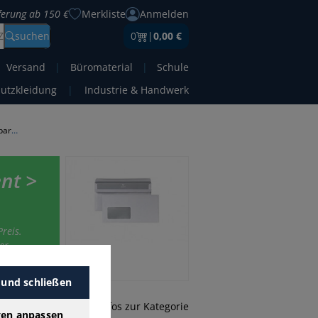
eferung ab 150 €
Merkliste
Anmelden
Z
suchen
0
|
0,00 €
Versand
|
Büromaterial
|
Schule
hutzkleidung
|
Industrie & Handwerk
Briefumschläge Din Lang transparent
nt >
reis.
er-
 und schließen
mehr Infos zur Kategorie
gen anpassen