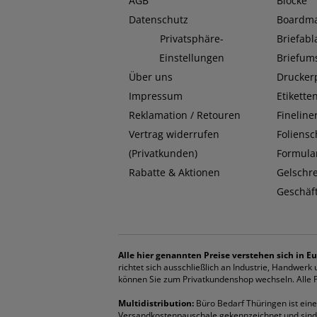
AGB
Blöcke
Datenschutz
Boardma
Privatsphäre-
Briefab
Einstellungen
Briefum
Über uns
Drucker
Impressum
Etikette
Reklamation / Retouren
Fineline
Vertrag widerrufen
Foliensc
(Privatkunden)
Formula
Rabatte & Aktionen
Gelschr
Geschäf
Alle hier genannten Preise verstehen sich in Eu
richtet sich ausschließlich an Industrie, Handwer
können Sie zum Privatkundenshop wechseln. Alle Pr
Multidistribution:
Büro Bedarf Thüringen ist eine 
Versandkostenpauschale gekennzeichnet und sind