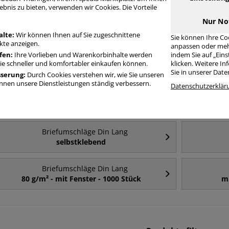
ebnis zu bieten, verwenden wir Cookies. Die Vorteile
Nur No
Häufig gesucht
alte:
Wir können Ihnen auf Sie zugeschnittene
Sie können Ihre Co
te anzeigen.
anpassen oder meh
fen:
Ihre Vorlieben und Warenkorbinhalte werden
indem Sie auf „Ein
Briefumschläge Din Lang
Sie schneller und komfortabler einkaufen können.
klicken. Weitere I
mit Fenster
Sie in unserer Dat
sserung:
Durch Cookies verstehen wir, wie Sie unseren
nen unsere Dienstleistungen ständig verbessern.
Datenschutzerklär
Briefumschläge Din Lang
mit Fenster - 1000 Stück
m
Briefumschläge Din Lang
selbstklebend
Briefumschläge Din Lang
80 g/m² - mit Fenster - 1000 Stück
mi