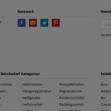
Netzwerk
Newsl
t
Sie kön
e Bürobedarf Kategorien
belie
nichter
Haftnotizen
Prospekthüllen
Alco
oxen
Hängeregistratur
Registraturen
Avery
n
Heftgeräte
Rückenschilder
Bic
e
Heftstreifen
Radiergummis
Cano