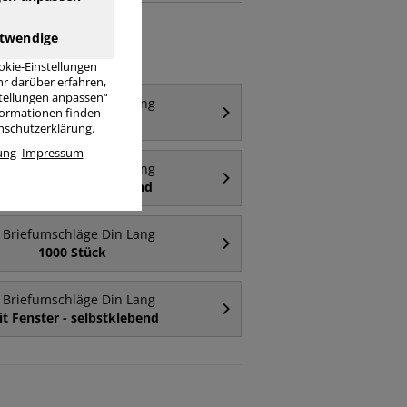
twendige
okie-Einstellungen
r darüber erfahren,
stellungen anpassen“
Briefumschläge Din Lang
nformationen finden
ohne Fenster
enschutzerklärung.
ung
Impressum
Briefumschläge Din Lang
it Fenster - haftklebend
Briefumschläge Din Lang
1000 Stück
Briefumschläge Din Lang
t Fenster - selbstklebend