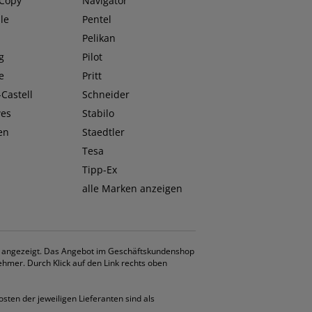
 Copy
Navigator
le
Pentel
O
Pelikan
g
Pilot
e
Pritt
Castell
Schneider
wes
Stabilo
en
Staedtler
Tesa
Tipp-Ex
alle Marken anzeigen
. angezeigt. Das Angebot im Geschäftskundenshop
ehmer. Durch Klick auf den Link rechts oben
osten der jeweiligen Lieferanten sind als