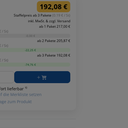
192,08 €
Staffelpreis ab 3 Pakete
(0.19 € / St)
inkl. MwSt. & zzgl. Versand
ab 1 Paket 217,00 €
 / St)
-0,00 €
ab 2 Pakete 205,87 €
 / St)
-22,25 €
ab 3 Pakete 192,08 €
 / St)
-74,76 €
ge
ort lieferbar ¹⁾
f die Merkliste setzen
age zum Produkt