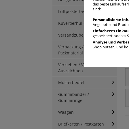
das beste Einkaufserl
sind:
Luftpolstertaschen
Personalisierte Inh
Kuvertierhüllen
Angebote und Produk
Einfacheres Einkau
Versandzubehör
gespeichert, sodass 
Analyse und Verbe
Verpackung / Kartonage /
Shop nutzen, und kön
Packmaterial
Verkleben / Verschnüren /
Auszeichnen
Musterbeutel
Gummibänder /
Gummiringe
Waagen
Briefkarten / Postkarten