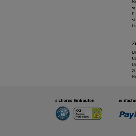
B
v
P
s
t
Z
B
u
B
z
B
sicheres Einkaufen
einfach