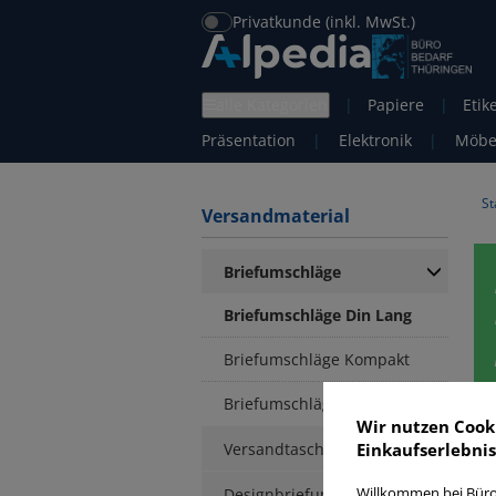
Privatkunde (inkl. MwSt.)
alle Kategorien
|
Papiere
|
Etik
Präsentation
|
Elektronik
|
Möbe
St
Versandmaterial
Briefumschläge
Briefumschläge Din Lang
Briefumschläge Kompakt
Briefumschläge C6
Wir nutzen Cook
Versandtaschen
Einkaufserlebnis
B
Designbriefumschläge
Willkommen bei Büro