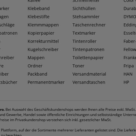
Kaffee
Schnellhefter
Color
rker
Klebeband
Sichthüllen
Durab
lagen
Klebestifte
Stehsammler
DYM
schläge
Klemmmappen
Taschenrechner
Eddin
patronen
Kopierpapier
Textmarker
Esselt
n
Korrekturmittel
Tintenroller
Faber-
r
Kugelschreiber
Tintenpatronen
Fello
hreiber
Mappen
Toilettenpapier
Frank
re
Ordner
Toner
Fripa
eiber
Packband
Versandmaterial
HAN
tsbücher
Permanentmarker
Versandtaschen
HP
ro.
Bei Auswahl des Geschäftskundenshops werden Ihnen alle Preise exkl. MwSt
k und Gewerbe, Handel sowie öffentliche Einrichtungen und selbstständige Untern
eise im Privatkundenshop verstehen sich inkl. gesetzlicher MwSt.
Plattform, auf der die Sortimente mehrerer Lieferanten gelistet sind. Die Lieferk
 zu beachten.