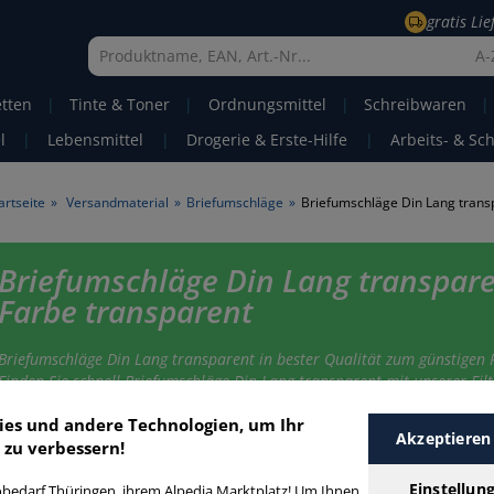
gratis Li
A-
etten
|
Tinte & Toner
|
Ordnungsmittel
|
Schreibwaren
|
l
|
Lebensmittel
|
Drogerie & Erste-Hilfe
|
Arbeits- & Sc
artseite
»
Versandmaterial
»
Briefumschläge
»
Briefumschläge Din Lang transpare
Farbe transparent
Briefumschläge Din Lang transparent in bester Qualität zum günstigen P
Finden Sie schnell Briefumschläge Din Lang transparent mit unserer Filt
Funktion.
ies und andere Technologien, um Ihr
Akzeptieren
 zu verbessern!
riefumschläge Din Lang transparent
Einstellun
bedarf Thüringen, ihrem Alpedia Marktplatz! Um Ihnen