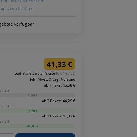
f die Merkliste setzen
age zum Produkt
gebote verfügbar
41,33 €
Staffelpreis ab 3 Pakete
(0.04 € / St)
inkl. MwSt. & zzgl. Versand
ab 1 Paket 46,68 €
 / St)
-0,00 €
ab 2 Pakete 44,29 €
 / St)
-4,78 €
ab 3 Pakete 41,33 €
 / St)
-16,07 €
ge