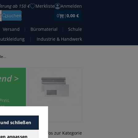
eferung ab 150 €
Merkliste
Anmelden
Z
suchen
0
|
0,00 €
Versand
|
Büromaterial
|
Schule
hutzkleidung
|
Industrie & Handwerk
Briefumschläge Din Lang nassklebend
end >
Preis.
er-
 und schließen
mehr Infos zur Kategorie
gen anpassen