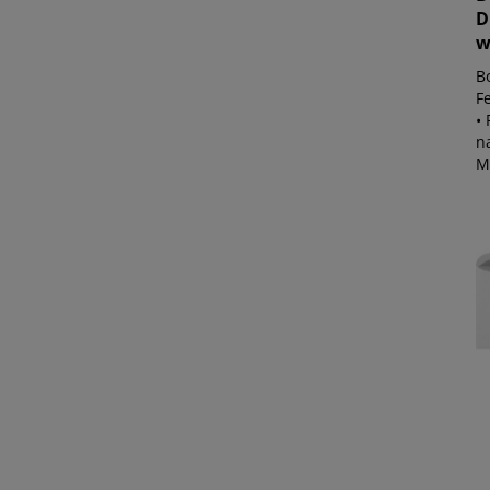
D
w
B
Fe
•
n
Ma