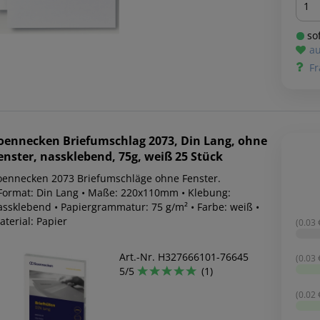
sof
au
Fr
oennecken
Briefumschlag 2073, Din Lang, ohne
enster, nassklebend, 75g, weiß 25 Stück
oennecken 2073 Briefumschläge ohne Fenster.
 Format: Din Lang • Maße: 220x110mm • Klebung:
assklebend • Papiergrammatur: 75 g/m² • Farbe: weiß •
terial: Papier
(0.03 €
Art.-Nr. H327666101-76645
(0.03 €
5/5
(1)
(0.02 €