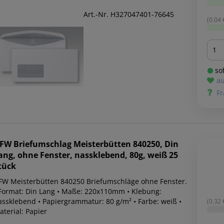
Art.-Nr. H327047401-76645
(0.04 €
Men
sof
au
Fr
FW
Briefumschlag Meisterbütten 840250, Din
ang, ohne Fenster, nassklebend, 80g, weiß 25
tück
FW Meisterbütten 840250 Briefumschläge ohne Fenster.
 Format: Din Lang • Maße: 220x110mm • Klebung:
assklebend • Papiergrammatur: 80 g/m² • Farbe: weiß •
(0.32 €
terial: Papier