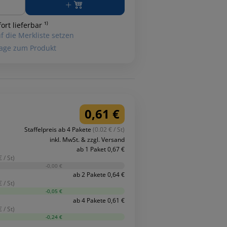
ort lieferbar ¹⁾
f die Merkliste setzen
age zum Produkt
0,61 €
Staffelpreis ab 4 Pakete
(0.02 € / St)
inkl. MwSt. & zzgl. Versand
ab 1 Paket 0,67 €
 / St)
-0,00 €
ab 2 Pakete 0,64 €
 / St)
-0,05 €
ab 4 Pakete 0,61 €
 / St)
-0,24 €