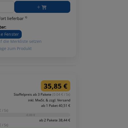
ge
ort lieferbar ¹⁾
ter:
e Fenster
f die Merkliste setzen
age zum Produkt
35,85 €
Staffelpreis ab 3 Pakete
(0.04 € / St)
inkl. MwSt. & zzgl. Versand
ab 1 Paket 40,51 €
 / St)
-0,00 €
ab 2 Pakete 38,44 €
 / St)