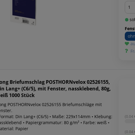
Men
sof
Fens
ohn
au
Fr
ong
Briefumschlag POSTHORNvelox 02526155,
in Lang+ (C6/5), mit Fenster, nassklebend, 80g,
eiß 1000 Stück
ong POSTHORNvelox 02526155 Briefumschläge mit
nster.
 Format: Din Lang+ (C6/5) • Maße: 229x114mm • Klebung:
(0.04 €
assklebend • Papiergrammatur: 80 g/m² • Farbe: weiß •
terial: Papier
(0.04 €