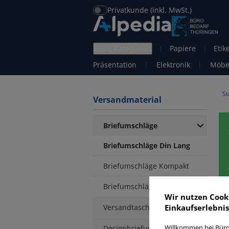
Privatkunde (inkl. MwSt.)
alle Kategorien
|
Papiere
|
Etik
Präsentation
|
Elektronik
|
Möbe
St
Versandmaterial
Briefumschläge
Briefumschläge Din Lang
Briefumschläge Kompakt
Briefumschläge C6
Wir nutzen Cook
Versandtaschen
Einkaufserlebnis
B
Designbriefumschläge
Willkommen bei Büro