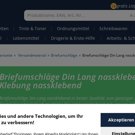
gratis Li
A-
etten
|
Tinte & Toner
|
Ordnungsmittel
|
Schreibwaren
|
l
|
Lebensmittel
|
Drogerie & Erste-Hilfe
|
Arbeits- & Sc
artseite
»
Versandmaterial
»
Briefumschläge
»
Briefumschläge Din Lang nasskleb
Klebung nassklebend
Briefumschläge Din Lang nassklebend in bester Qualität zum günstigen 
Finden Sie schnell Briefumschläge Din Lang nassklebend mit unserer Filt
Funktion.
ies und andere Technologien, um Ihr
Akzeptieren
 zu verbessern!
riefumschläge Din Lang nassklebend
Einstellun
bedarf Thüringen, ihrem Alpedia Marktplatz! Um Ihnen