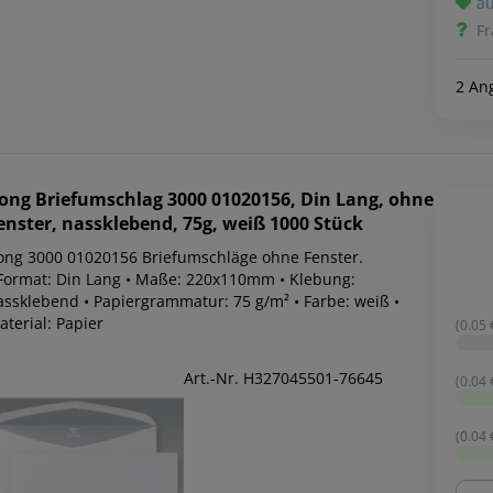
au
Fr
2 An
ong
Briefumschlag 3000 01020156, Din Lang, ohne
enster, nassklebend, 75g, weiß 1000 Stück
ong 3000 01020156 Briefumschläge ohne Fenster.
 Format: Din Lang • Maße: 220x110mm • Klebung:
assklebend • Papiergrammatur: 75 g/m² • Farbe: weiß •
terial: Papier
(0.05 €
Art.-Nr. H327045501-76645
(0.04 €
(0.04 €
Men