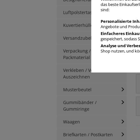
das beste Einkaufserl
sind:
Luftpolstertaschen
Personalisierte Inh
Kuvertierhüllen
Angebote und Produk
Einfacheres Einkau
Versandzubehör
gespeichert, sodass 
Analyse und Verbe
Verpackung / Kartonage /
Shop nutzen, und kön
Packmaterial
Verkleben / Verschnüren /
Auszeichnen
Musterbeutel
Gummibänder /
Gummiringe
Waagen
Briefkarten / Postkarten