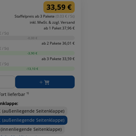
33,59 €
Staffelpreis ab 3 Pakete
(0.03 € / St)
inkl. MwSt. & zzgl. Versand
ab 1 Paket 37,96 €
 / St)
-0,00 €
ab 2 Pakete 36,01 €
 / St)
-3,90 €
ab 3 Pakete 33,59 €
 / St)
-13,10 €
ge
ort lieferbar ¹⁾
enklappe:
 (außenliegende Seitenklappe)
 (außenliegende Seitenklappe)
 (innenliegende Seitenklappe)