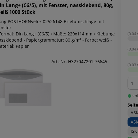
in Lang+ (C6/5), mit Fenster, nassklebend, 80g,
eiß 1000 Stück
ong POSTHORNvelox 02526148 Briefumschläge mit
nster.
 Format: Din Lang+ (C6/5) • Maße: 229x114mm • Klebung:
(0.04 €
assklebend • Papiergrammatur: 80 g/m² • Farbe: weiß •
terial: Papier
(0.04 €
Art.-Nr. H327047201-76645
(0.03 €
Men
sof
Seit
ASK
ASK
ISK