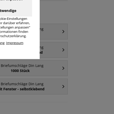
twendige
okie-Einstellungen
r darüber erfahren,
stellungen anpassen“
Briefumschläge Din Lang
nformationen finden
ohne Fenster
enschutzerklärung.
ung
Impressum
Briefumschläge Din Lang
it Fenster - haftklebend
Briefumschläge Din Lang
1000 Stück
Briefumschläge Din Lang
t Fenster - selbstklebend