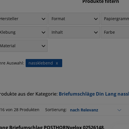
Produkte filtern
Hersteller
Format
Papiergram
Klebung
Inhalt
Farbe
Material
hre Auswahl:
nassklebend
x
rodukte aus der Kategorie:
Briefumschläge Din Lang nass
-16 von 28 Produkten
Sortierung:
ong
Briefumschlag POSTHORNvelox 02526148,