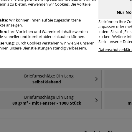
ebnis zu bieten, verwenden wir Cookies. Die Vorteile
Nur No
Häufig gesucht
alte:
Wir können Ihnen auf Sie zugeschnittene
Sie können Ihre Co
te anzeigen.
anpassen oder meh
fen:
Ihre Vorlieben und Warenkorbinhalte werden
indem Sie auf „Ein
Briefumschläge Din Lang
Sie schneller und komfortabler einkaufen können.
klicken. Weitere I
mit Fenster
Sie in unserer Dat
sserung:
Durch Cookies verstehen wir, wie Sie unseren
nen unsere Dienstleistungen ständig verbessern.
Datenschutzerklär
Briefumschläge Din Lang
mit Fenster - 1000 Stück
m
Briefumschläge Din Lang
selbstklebend
Briefumschläge Din Lang
80 g/m² - mit Fenster - 1000 Stück
mi