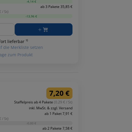
-4,14 €
ab 3 Pakete 35,85 €
 / St)
-13,96 €
ge
ort lieferbar ¹⁾
f die Merkliste setzen
age zum Produkt
7,20 €
Staffelpreis ab 4 Pakete
(0.29 € / St)
inkl. MwSt. & zzgl. Versand
ab 1 Paket 7,91 €
 / St)
-0,00 €
ab 2 Pakete 7,58 €