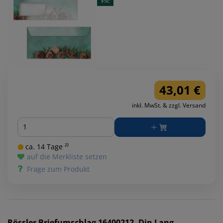
43,01 €
inkl. MwSt. & zzgl. Versand
Menge
ca. 14 Tage ²⁾
auf die Merkliste setzen
Frage zum Produkt
Rössler
Briefumschlag 16400212, Din Lang,