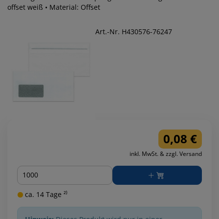
offset weiß • Material: Offset
Art.-Nr. H430576-76247
0,08 €
inkl. MwSt. & zzgl. Versand
Menge
ca. 14 Tage ²⁾