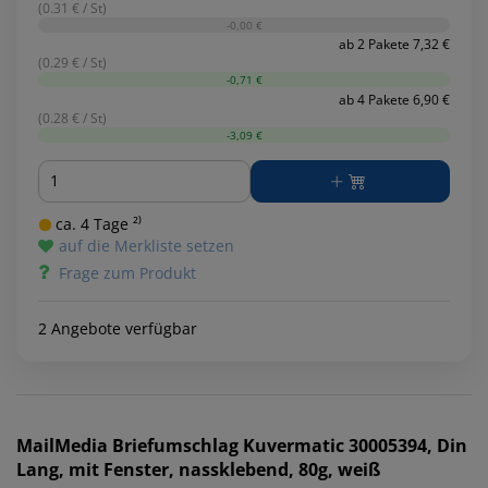
(0.31 € / St)
-0,00 €
ab 2 Pakete 7,32 €
(0.29 € / St)
-0,71 €
ab 4 Pakete 6,90 €
(0.28 € / St)
-3,09 €
Menge
ca. 4 Tage ²⁾
auf die Merkliste setzen
Frage zum Produkt
2 Angebote verfügbar
MailMedia
Briefumschlag Kuvermatic 30005394, Din
Lang, mit Fenster, nassklebend, 80g, weiß