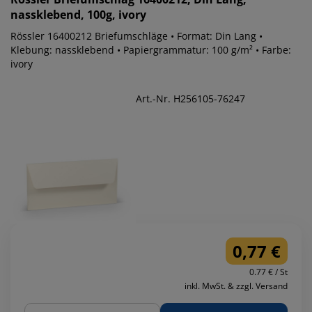
nassklebend, 100g, ivory
Rössler 16400212 Briefumschläge • Format: Din Lang •
Klebung: nassklebend • Papiergrammatur: 100 g/m² • Farbe:
ivory
Art.-Nr. H256105-76247
0,77 €
0.77 € / St
inkl. MwSt. & zzgl. Versand
Menge