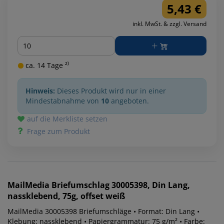
5,43 €
inkl. MwSt. & zzgl. Versand
Menge
ca. 14 Tage ²⁾
Hinweis:
Dieses Produkt wird nur in einer
Mindestabnahme von
10
angeboten.
auf die Merkliste setzen
Frage zum Produkt
MailMedia
Briefumschlag 30005398, Din Lang,
nassklebend, 75g, offset weiß
MailMedia 30005398 Briefumschläge • Format: Din Lang •
Klebung: nassklebend • Papiergrammatur: 75 g/m² • Farbe: