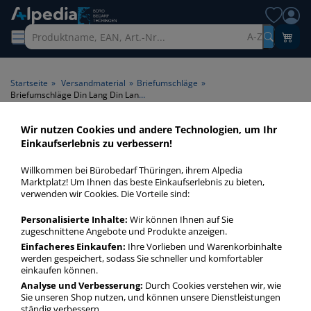
A-Z
Startseite
»
Versandmaterial
»
Briefumschläge
»
Briefumschläge Din Lang Din Lang nassklebend
Wir nutzen Cookies und andere Technologien, um Ihr
Briefumschläge Din Lang Din
Einkaufserlebnis zu verbessern!
Lang nassklebend > Format
Willkommen bei Bürobedarf Thüringen, ihrem Alpedia
Din Lang > Klebung
Marktplatz! Um Ihnen das beste Einkaufserlebnis zu bieten,
verwenden wir Cookies. Die Vorteile sind:
nassklebend
Personalisierte Inhalte:
Wir können Ihnen auf Sie
zugeschnittene Angebote und Produkte anzeigen.
Briefumschläge Din Lang Din Lang nassklebend in bester
Qualität zum günstigen Preis. Finden Sie schnell
Einfacheres Einkaufen:
Ihre Vorlieben und Warenkorbinhalte
werden gespeichert, sodass Sie schneller und komfortabler
Briefumschläge Din Lang Din Lang nassklebend mit unserer
einkaufen können.
Filter-Funktion.
Analyse und Verbesserung:
Durch Cookies verstehen wir, wie
Sie unseren Shop nutzen, und können unsere Dienstleistungen
ständig verbessern.