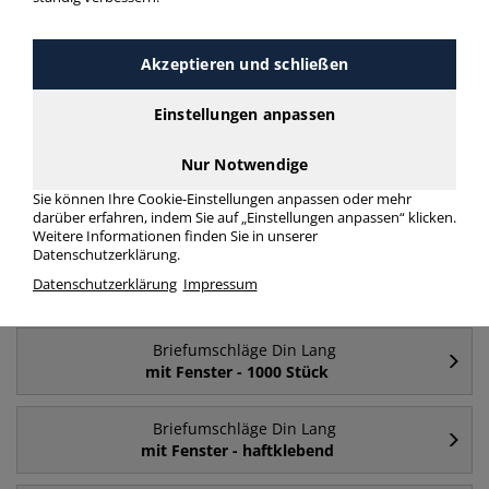
Briefumschläge Din Lang Din Lang nassklebend
mehr Infos zur Kategorie
Akzeptieren und schließen
Einstellungen anpassen
Häufig gesucht
Nur Notwendige
Briefumschläge Din Lang
Sie können Ihre Cookie-Einstellungen anpassen oder mehr
mit Fenster
darüber erfahren, indem Sie auf „Einstellungen anpassen“ klicken.
Weitere Informationen finden Sie in unserer
Datenschutzerklärung.
Briefumschläge Din Lang
Datenschutzerklärung
Impressum
ohne Fenster
Briefumschläge Din Lang
mit Fenster - 1000 Stück
Briefumschläge Din Lang
mit Fenster - haftklebend