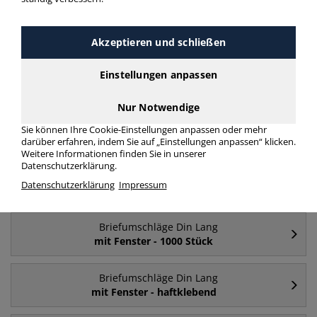
Briefumschläge Din Lang mit Fenster Din Lang
mehr Infos zur Kategorie
Akzeptieren und schließen
Einstellungen anpassen
Häufig gesucht
Nur Notwendige
Briefumschläge Din Lang
Sie können Ihre Cookie-Einstellungen anpassen oder mehr
mit Fenster
darüber erfahren, indem Sie auf „Einstellungen anpassen“ klicken.
Weitere Informationen finden Sie in unserer
Datenschutzerklärung.
Briefumschläge Din Lang
Datenschutzerklärung
Impressum
ohne Fenster
Briefumschläge Din Lang
mit Fenster - 1000 Stück
Briefumschläge Din Lang
mit Fenster - haftklebend