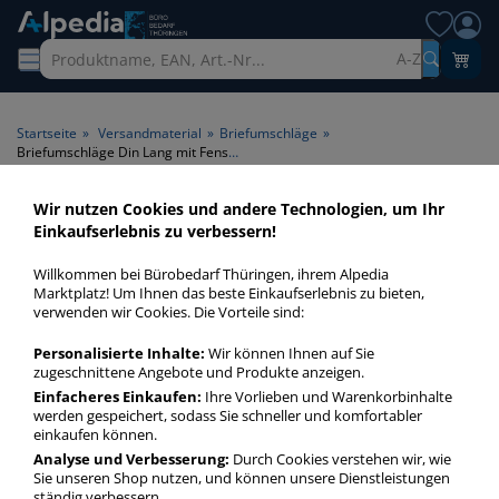
A-Z
Startseite
»
Versandmaterial
»
Briefumschläge
»
Briefumschläge Din Lang mit Fenster Din Lang
Wir nutzen Cookies und andere Technologien, um Ihr
Briefumschläge Din Lang mit
Einkaufserlebnis zu verbessern!
Fenster Din Lang > Format
Willkommen bei Bürobedarf Thüringen, ihrem Alpedia
Din Lang > Fenster mit
Marktplatz! Um Ihnen das beste Einkaufserlebnis zu bieten,
verwenden wir Cookies. Die Vorteile sind:
Fenster
Personalisierte Inhalte:
Wir können Ihnen auf Sie
Briefumschläge Din Lang Din Lang mit Fenster in bester
zugeschnittene Angebote und Produkte anzeigen.
Qualität zum günstigen Preis. Finden Sie schnell
Einfacheres Einkaufen:
Ihre Vorlieben und Warenkorbinhalte
werden gespeichert, sodass Sie schneller und komfortabler
Briefumschläge Din Lang Din Lang mit Fenster mit unserer
einkaufen können.
Filter-Funktion.
Analyse und Verbesserung:
Durch Cookies verstehen wir, wie
Sie unseren Shop nutzen, und können unsere Dienstleistungen
ständig verbessern.