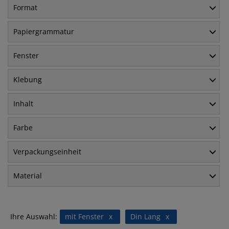
Format
Papiergrammatur
Fenster
Klebung
Inhalt
Farbe
Verpackungseinheit
Material
Ihre Auswahl:
mit Fenster
x
Din Lang
x