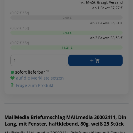
inkl. MwSt. & zzgl. Versand
ab 1 Paket 37,27 €
(0.07 € / St)
-0,00 €
ab 2 Pakete 35,31 €
(0.07 € / St)
-3,93 €
ab 3 Pakete 33,53 €
(0.07 € / St)
-11,21 €
Menge
sofort lieferbar ¹⁾
auf die Merkliste setzen
Frage zum Produkt
MailMedia
Briefumschlag MAILmedia 30002411, Din
Lang, mit Fenster, haftklebend, 80g, weiß 25 Stück
MailMedia MAILmedia 30002411 Briefumschläge mit Fenster.