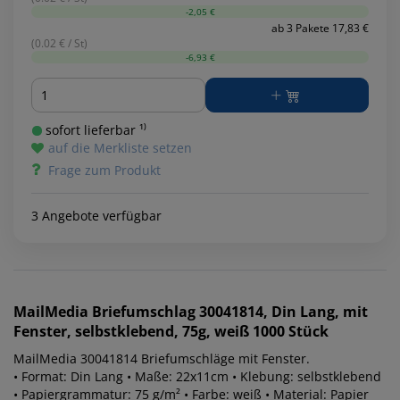
-2,05 €
ab 3 Pakete 17,83 €
(0.02 € / St)
-6,93 €
Menge
sofort lieferbar ¹⁾
auf die Merkliste setzen
Frage zum Produkt
3 Angebote verfügbar
MailMedia
Briefumschlag 30041814, Din Lang, mit
Fenster, selbstklebend, 75g, weiß 1000 Stück
MailMedia 30041814 Briefumschläge mit Fenster.
• Format: Din Lang • Maße: 22x11cm • Klebung: selbstklebend
• Papiergrammatur: 75 g/m² • Farbe: weiß • Material: Papier