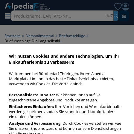
A-Z
Startseite
»
Versandmaterial
»
Briefumschläge
»
Briefumschläge Din Lang selbstklebend mit Fenster Din Lang
Wir nutzen Cookies und andere Technologien, um Ihr
Briefumschläge Din Lang
Einkaufserlebnis zu verbessern!
selbstklebend mit Fenster Din
Willkommen bei Bürobedarf Thüringen, ihrem Alpedia
Lang > Format Din Lang >
Marktplatz! Um Ihnen das beste Einkaufserlebnis zu bieten,
verwenden wir Cookies. Die Vorteile sind:
Fenster mit Fenster > Klebung
selbstklebend
Personalisierte Inhalte:
Wir können Ihnen auf Sie
zugeschnittene Angebote und Produkte anzeigen.
Einfacheres Einkaufen:
Ihre Vorlieben und Warenkorbinhalte
Briefumschläge Din Lang Din Lang mit Fenster selbstklebend
werden gespeichert, sodass Sie schneller und komfortabler
in bester Qualität zum günstigen Preis. Finden Sie schnell
einkaufen können.
Briefumschläge Din Lang Din Lang mit Fenster selbstklebend
Analyse und Verbesserung:
Durch Cookies verstehen wir, wie
mit unserer Filter-Funktion.
Sie unseren Shop nutzen, und können unsere Dienstleistungen
ständig verbessern.