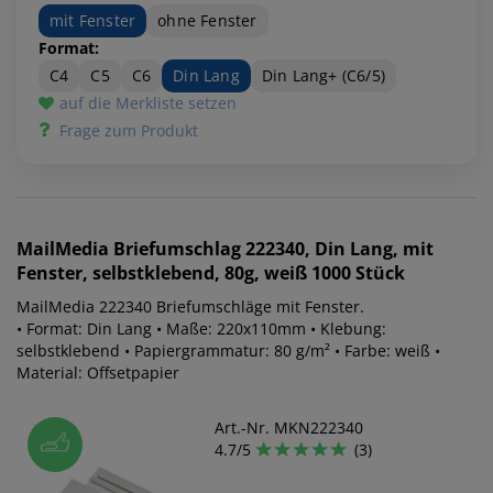
mit Fenster
ohne Fenster
Format:
C4
C5
C6
Din Lang
Din Lang+ (C6/5)
auf die Merkliste setzen
Frage zum Produkt
MailMedia
Briefumschlag 222340, Din Lang, mit
Fenster, selbstklebend, 80g, weiß 1000 Stück
MailMedia 222340 Briefumschläge mit Fenster.
• Format: Din Lang • Maße: 220x110mm • Klebung:
selbstklebend • Papiergrammatur: 80 g/m² • Farbe: weiß •
Material: Offsetpapier
Art.-Nr. MKN222340
4.7/5
(3)