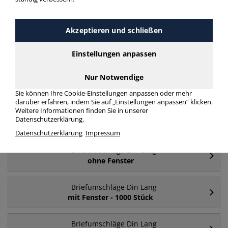
Briefumschläge Din Lang selbstklebend mit
Fenster Din Lang
Akzeptieren und schließen
mehr Infos zur Kategorie
Einstellungen anpassen
Nur Notwendige
Häufig gesucht
Sie können Ihre Cookie-Einstellungen anpassen oder mehr
darüber erfahren, indem Sie auf „Einstellungen anpassen“ klicken.
Weitere Informationen finden Sie in unserer
Briefumschläge Din Lang
Datenschutzerklärung.
mit Fenster
Datenschutzerklärung
Impressum
Briefumschläge Din Lang
ohne Fenster
Briefumschläge Din Lang
mit Fenster - 1000 Stück
Briefumschläge Din Lang