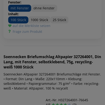
Fenster:
mit Fenster
ohne Fenster
Inhalt:
100 Stück
1000 Stück
25 Stück
auf die Merkliste setzen
Frage zum Produkt
Soennecken
Briefumschlag Altpapier 327264001, Din
Lang, mit Fenster, selbstklebend, 75g, recycling-
weiß 1000 Stück
Soennecken Altpapier 327264001 Briefumschläge mit Fenster.
• Format: Din Lang • Maße: 220x110mm • Klebung:
selbstklebend • Papiergrammatur: 75 g/m² • Farbe: recycling-
weiß • Material: Altpapier, 100 % recycelt
Art.-Nr. H327264001-76645
4/5
(2)