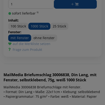
Menge
sofort lieferbar ¹⁾
Inhalt:
100 Stück
1000 Stück
25 Stück
Fenster:
mit Fenster
ohne Fenster
auf die Merkliste setzen
Frage zum Produkt
MailMedia
Briefumschlag 30006838, Din Lang, mit
Fenster, selbstklebend, 75g, weiß 1000 Stück
MailMedia 30006838 Briefumschläge mit Fenster.
• Format: Din Lang • Maße: 22x11cm • Klebung: selbstklebend
• Papiergrammatur: 75 g/m² • Farbe: weiß • Material: Papier