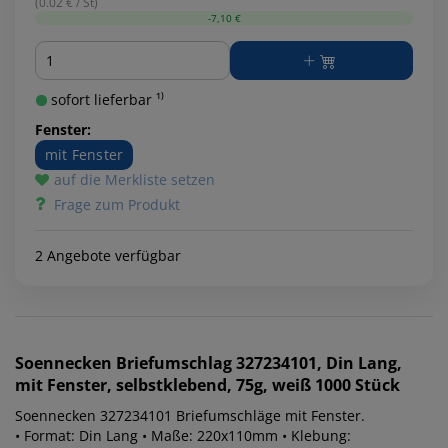
(0.02 € / St)
-7,10 €
Menge
sofort lieferbar ¹⁾
Fenster:
mit Fenster
auf die Merkliste setzen
Frage zum Produkt
2 Angebote verfügbar
Soennecken
Briefumschlag 327234101, Din Lang,
mit Fenster, selbstklebend, 75g, weiß 1000 Stück
Soennecken 327234101 Briefumschläge mit Fenster.
• Format: Din Lang • Maße: 220x110mm • Klebung: