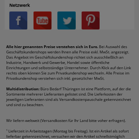
AGB
Batterien
Alco
Heftgeräte
Landré
Rückenschilder
Netzwerk
Datenschutz
Bleistifte
Avery/Zweckform
Heftstreifen
Leitz
Radiergummis
Privatsphäre-Einstellungen
Blöcke
Bic
Kaffee
Läufer
Schnellhefter
Über uns
Boardmarker
Canon
Klebeband
Melitta
Sichthüllen
Impressum
Briefablagen
Color Copy
Klebestifte
Navigator
Stehsammler
Reklamation / Retouren
Briefumschläge
Durable
Klemmmappen
Pentel
Taschenrechner
Alle hier genannten Preise verstehen sich in Euro.
Bei Auswahl des
Geschäftskundenshops werden Ihnen alle Preise exkl. MwSt. angezeigt.
Vertrag widerrufen (Privatkunden)
Druckerpatronen
DYMO
Kopierpapier
Pelikan
Textmarker
Das Angebot im Geschäftskundenshop richtet sich ausschließlich an
Rabatte & Aktionen
Etiketten
Edding
Korrekturmittel
Pilot
Tintenroller
Industrie, Handwerk und Gewerbe, Handel sowie öffentliche
Einrichtungen und selbstständige Unternehmer. Durch Klick auf den Link
Fineliner
Esselte
Kugelschreiber
Pritt
Tintenpatronen
rechts oben können Sie zum Privatkundenshop wechseln. Alle Preise im
Folienschreiber
Faber-Castell
Mappen
Schneider
Toilettenpapier
Privatkundenshop verstehen sich inkl. gesetzlicher MwSt.
Formulare
Fellowes
Ordner
Stabilo
Toner
Multidistribution:
Büro Bedarf Thüringen ist eine Plattform, auf der die
Sortimente mehrerer Lieferanten gelistet sind. Die Lieferkosten der
Gelschreiber
Franken
Packband
Staedtler
Versandmaterial
jeweiligen Lieferanten sind als Versandkostenpauschale gekennzeichnet
Geschäftsbücher
Fripa
Permanentmarker
Tesa
Versandtaschen
und sind zu beachten.
HAN
Tipp-Ex
HP
alle Marken anzeigen
Wir liefern weltweit (Versandkosten für Ihr Land bitte voher erfragen).
¹
Lieferzeit in Arbeitstagen (Montag bis Freitag). Ist ein Artikel als sofort
lieferbar gekennzeichnet, versuchen wir den Artikel schnellstmöglich