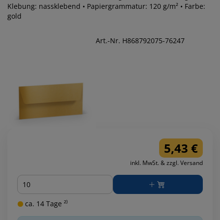
Klebung: nassklebend • Papiergrammatur: 120 g/m² • Farbe:
gold
Art.-Nr. H868792075-76247
5,43 €
inkl. MwSt. & zzgl. Versand
Menge
ca. 14 Tage ²⁾