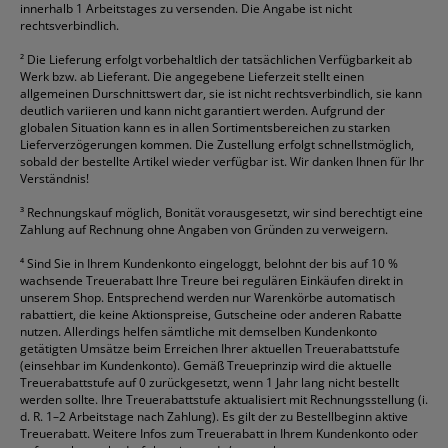
innerhalb 1 Arbeitstages zu versenden. Die Angabe ist nicht
rechtsverbindlich.
²
Die Lieferung erfolgt vorbehaltlich der tatsächlichen Verfügbarkeit ab
Werk bzw. ab Lieferant. Die angegebene Lieferzeit stellt einen
allgemeinen Durschnittswert dar, sie ist nicht rechtsverbindlich, sie kann
deutlich variieren und kann nicht garantiert werden. Aufgrund der
globalen Situation kann es in allen Sortimentsbereichen zu starken
Lieferverzögerungen kommen. Die Zustellung erfolgt schnellstmöglich,
sobald der bestellte Artikel wieder verfügbar ist. Wir danken Ihnen für Ihr
Verständnis!
³
Rechnungskauf möglich, Bonität vorausgesetzt, wir sind berechtigt eine
Zahlung auf Rechnung ohne Angaben von Gründen zu verweigern.
⁴
Sind Sie in Ihrem Kundenkonto eingeloggt, belohnt der bis auf 10 %
wachsende Treuerabatt Ihre Treure bei regulären Einkäufen direkt in
unserem Shop. Entsprechend werden nur Warenkörbe automatisch
rabattiert, die keine Aktionspreise, Gutscheine oder anderen Rabatte
nutzen. Allerdings helfen sämtliche mit demselben Kundenkonto
getätigten Umsätze beim Erreichen Ihrer aktuellen Treuerabattstufe
(einsehbar im Kundenkonto). Gemäß Treueprinzip wird die aktuelle
Treuerabattstufe auf 0 zurückgesetzt, wenn 1 Jahr lang nicht bestellt
werden sollte. Ihre Treuerabattstufe aktualisiert mit Rechnungsstellung (i.
d. R. 1–2 Arbeitstage nach Zahlung). Es gilt der zu Bestellbeginn aktive
Treuerabatt. Weitere Infos zum Treuerabatt in Ihrem Kundenkonto oder