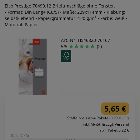
Elco Prestige 70499.12 Briefumschläge ohne Fenster.
• Format: Din Lang+ (C6/5) • Maße: 229x114mm • Klebung:
selbstklebend • Papiergrammatur: 120 g/m² • Farbe: weiß •
Material: Papier
Art.-Nr. H546823-76167
5/5
(2)
5,65 €
Staffelpreis ab 4 Pakete
(0.23 € / St)
inkl. MwSt. & zzgl. Versand
ab 1 Paket 6,22 €
(0.25 € / St)