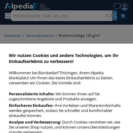
A-Z
Startseite
»
Versandmaterial
»
Briefumschläge 120 g/m²
Briefumschläge 120 g/m² >
Wir nutzen Cookies und andere Technologien, um Ihr
Einkaufserlebnis zu verbessern!
Papiergrammatur 120 g/m²
Willkommen bei Bürobedarf Thüringen, ihrem Alpedia
Briefumschläge 120 gm² in bester Qualität zum günstigen
Marktplatz! Um Ihnen das beste Einkaufserlebnis zu bieten,
verwenden wir Cookies. Die Vorteile sind:
Preis. Finden Sie schnell Briefumschläge 120 gm² mit unserer
Filter-Funktion.
Personalisierte Inhalte:
Wir können Ihnen auf Sie
zugeschnittene Angebote und Produkte anzeigen.
Einfacheres Einkaufen:
Ihre Vorlieben und Warenkorbinhalte
Briefumschläge 120 g/m²
werden gespeichert, sodass Sie schneller und komfortabler
mehr Infos zur Kategorie
einkaufen können.
Analyse und Verbesserung:
Durch Cookies verstehen wir, wie
Sie unseren Shop nutzen, und können unsere Dienstleistungen
ständig verbessern.