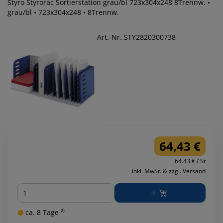
Styro Styrorac Sortierstation grau/bl 723x304x248 8Trennw. •
grau/bl • 723x304x248 • 8Trennw.
Art.-Nr. STY2820300738
64,43 €
64.43 € / St
inkl. MwSt. & zzgl. Versand
Menge
ca. 8 Tage ²⁾