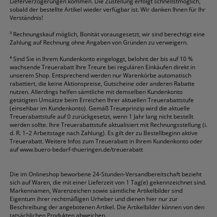
Lieferverzögerungen kommen. Die Zustellung erfolgt schnellstmöglich,
sobald der bestellte Artikel wieder verfügbar ist. Wir danken Ihnen für Ihr
Verständnis!
³
Rechnungskauf möglich, Bonität vorausgesetzt, wir sind berechtigt eine
Zahlung auf Rechnung ohne Angaben von Gründen zu verweigern.
⁴
Sind Sie in Ihrem Kundenkonto eingeloggt, belohnt der bis auf 10 %
wachsende Treuerabatt Ihre Treure bei regulären Einkäufen direkt in
unserem Shop. Entsprechend werden nur Warenkörbe automatisch
rabattiert, die keine Aktionspreise, Gutscheine oder anderen Rabatte
nutzen. Allerdings helfen sämtliche mit demselben Kundenkonto
getätigten Umsätze beim Erreichen Ihrer aktuellen Treuerabattstufe
(einsehbar im Kundenkonto). Gemäß Treueprinzip wird die aktuelle
Treuerabattstufe auf 0 zurückgesetzt, wenn 1 Jahr lang nicht bestellt
werden sollte. Ihre Treuerabattstufe aktualisiert mit Rechnungsstellung (i.
d. R. 1–2 Arbeitstage nach Zahlung). Es gilt der zu Bestellbeginn aktive
Treuerabatt. Weitere Infos zum Treuerabatt in Ihrem Kundenkonto oder
auf
www.buero-bedarf-thueringen.de/treuerabatt
Die im Onlineshop beworbene 24-Stunden-Versandbereitschaft bezieht
sich auf Waren, die mit einer Lieferzeit von 1 Tag(e) gekennzeichnet sind.
Markennamen, Warenzeichen sowie sämtliche Artikelbilder sind
Eigentum ihrer rechtmäßigen Urheber und dienen hier nur zur
Beschreibung der angebotenen Artikel. Die Artikelbilder können von den
tatsächlichen Produkten abweichen.