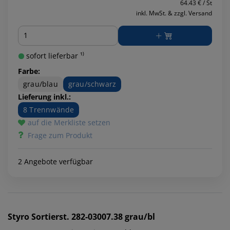
64.43 € / St
inkl. MwSt. & zzgl. Versand
Menge
sofort lieferbar ¹⁾
Farbe:
grau/blau
grau/schwarz
Lieferung inkl.:
8 Trennwände
auf die Merkliste setzen
Frage zum Produkt
2 Angebote verfügbar
Styro
Sortierst. 282-03007.38 grau/bl