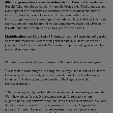
Reklamation / Retouren
Briefumschläge
Durable
Klemmmappen
Pentel
Taschenrechner
Alle hier genannten Preise verstehen sich in Euro.
Bei Auswahl des
Geschäftskundenshops werden Ihnen alle Preise exkl. MwSt. angezeigt.
Vertrag widerrufen (Privatkunden)
Druckerpatronen
DYMO
Kopierpapier
Pelikan
Textmarker
Das Angebot im Geschäftskundenshop richtet sich ausschließlich an
Rabatte & Aktionen
Etiketten
Edding
Korrekturmittel
Pilot
Tintenroller
Industrie, Handwerk und Gewerbe, Handel sowie öffentliche
Einrichtungen und selbstständige Unternehmer. Durch Klick auf den Link
Fineliner
Esselte
Kugelschreiber
Pritt
Tintenpatronen
rechts oben können Sie zum Privatkundenshop wechseln. Alle Preise im
Folienschreiber
Faber-Castell
Mappen
Schneider
Toilettenpapier
Privatkundenshop verstehen sich inkl. gesetzlicher MwSt.
Formulare
Fellowes
Ordner
Stabilo
Toner
Multidistribution:
Büro Bedarf Thüringen ist eine Plattform, auf der die
Sortimente mehrerer Lieferanten gelistet sind. Die Lieferkosten der
Gelschreiber
Franken
Packband
Staedtler
Versandmaterial
jeweiligen Lieferanten sind als Versandkostenpauschale gekennzeichnet
Geschäftsbücher
Fripa
Permanentmarker
Tesa
Versandtaschen
und sind zu beachten.
HAN
Tipp-Ex
HP
alle Marken anzeigen
Wir liefern weltweit (Versandkosten für Ihr Land bitte voher erfragen).
¹
Lieferzeit in Arbeitstagen (Montag bis Freitag). Ist ein Artikel als sofort
lieferbar gekennzeichnet, versuchen wir den Artikel schnellstmöglich
innerhalb 1 Arbeitstages zu versenden. Die Angabe ist nicht
rechtsverbindlich.
²
Die Lieferung erfolgt vorbehaltlich der tatsächlichen Verfügbarkeit ab
Werk bzw. ab Lieferant. Die angegebene Lieferzeit stellt einen
allgemeinen Durschnittswert dar, sie ist nicht rechtsverbindlich, sie kann
deutlich variieren und kann nicht garantiert werden. Aufgrund der
globalen Situation kann es in allen Sortimentsbereichen zu starken