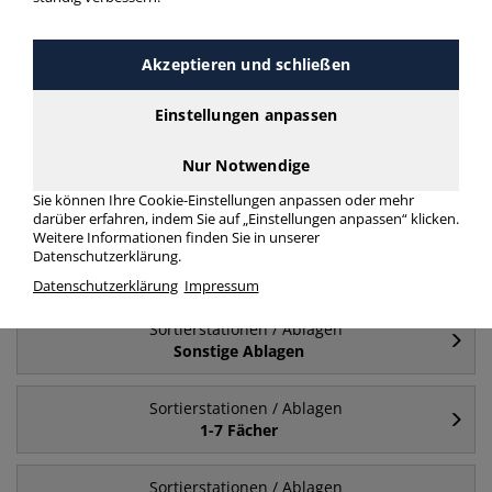
Häufig gesucht
Akzeptieren und schließen
Sortierstationen / Ablagen
15 Fächer
Einstellungen anpassen
Nur Notwendige
Sortierstationen / Ablagen
Schrägablage
Sie können Ihre Cookie-Einstellungen anpassen oder mehr
darüber erfahren, indem Sie auf „Einstellungen anpassen“ klicken.
Weitere Informationen finden Sie in unserer
Sortierstationen / Ablagen
Datenschutzerklärung.
36 Fächer
Datenschutzerklärung
Impressum
Sortierstationen / Ablagen
Sonstige Ablagen
Sortierstationen / Ablagen
1-7 Fächer
Sortierstationen / Ablagen