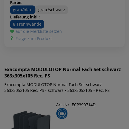
Farbe:
grau/blau
grau/schwarz
Lieferung inkl.:
8 Trennwände
auf die Merkliste setzen
Frage zum Produkt
Exacompta
MODULOTOP Normal Fach Set schwarz
363x305x105 Rec. PS
Exacompta MODULOTOP Normal Fach Set schwarz
363x305x105 Rec. PS • schwarz • 363x305x105 • Rec. PS
Art.-Nr. ECP390714D