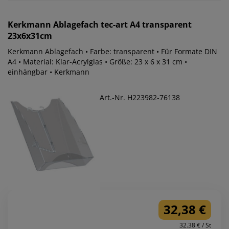
Kerkmann
Ablagefach tec-art A4 transparent
23x6x31cm
Kerkmann Ablagefach • Farbe: transparent • Für Formate DIN
A4 • Material: Klar-Acrylglas • Größe: 23 x 6 x 31 cm •
einhängbar • Kerkmann
Art.-Nr. H223982-76138
32,38 €
32.38 € / St