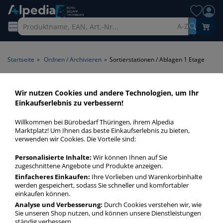
A-Z
Startseite
»
Ordnen / Archivieren
»
Sortierstationen / Ablagen 1 Etage
Sortierstationen / Ablagen 1
Wir nutzen Cookies und andere Technologien, um Ihr
Einkaufserlebnis zu verbessern!
Etage > Etagen 1 Etage
Willkommen bei Bürobedarf Thüringen, ihrem Alpedia
Sortierstationen / Ablagen 1 Etage in bester Qualität zum
Marktplatz! Um Ihnen das beste Einkaufserlebnis zu bieten,
verwenden wir Cookies. Die Vorteile sind:
günstigen Preis. Finden Sie schnell Sortierstationen /
Ablagen 1 Etage mit unserer Filter-Funktion.
Personalisierte Inhalte:
Wir können Ihnen auf Sie
zugeschnittene Angebote und Produkte anzeigen.
Einfacheres Einkaufen:
Ihre Vorlieben und Warenkorbinhalte
Sortierstationen / Ablagen 1 Etage
werden gespeichert, sodass Sie schneller und komfortabler
mehr Infos zur Kategorie
einkaufen können.
Analyse und Verbesserung:
Durch Cookies verstehen wir, wie
Sie unseren Shop nutzen, und können unsere Dienstleistungen
ständig verbessern.