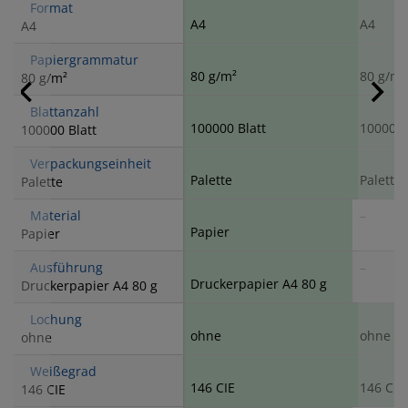
Format
A4
A4
A4
Papiergrammatur
80 g/m²
80 g/m²
80 g/m²
Blattanzahl
100000 Blatt
100000 
100000 Blatt
Verpackungseinheit
Palette
Palette
Palette
Material
–
Papier
Papier
Ausführung
–
Druckerpapier A4 80 g
Druckerpapier A4 80 g
Lochung
ohne
ohne
ohne
Weißegrad
146 CIE
146 CIE
146 CIE