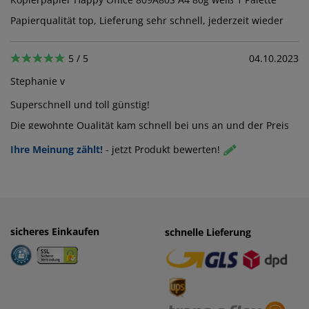
Papierqualität top, Lieferung sehr schnell, jederzeit wieder
5 / 5
04.10.2023
Stephanie v
Superschnell und toll günstig!
Die gewohnte Qualität kam schnell bei uns an und der Preis
war SEHR gut.
Ihre Meinung zählt!
-
jetzt Produkt bewerten!
sicheres Einkaufen
einfaches Zahlen
schnelle Lieferung
· Rechnung
· Vorkasse