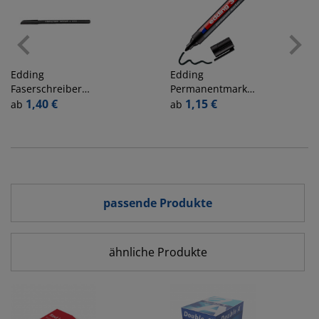
Edding
Edding
Faserschreiber
Permanentmarker
1300 schwarz
1,40 €
300, 4-300001,
1,15 €
ab
ab
2mm
Stück, schwarz,
1,5-3mm
Rundspitze
passende Produkte
ähnliche Produkte