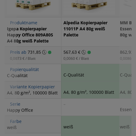
Produktname
Alpedia Kopierpapier
MM Blo
Igepa Kopierpapier
11011P A4 80g weiß
Essenti
Happy Office 809A80S
Palette
80g wei
A4 80g weiß Palette
Preis ab
731,85
567,63 €
862,93 
0,0073 € / Blatt
0,0060 € / Blatt
0,0086 € /
Papierqualität
C-Qualität
C-Quali
C-Qualität
Variante Kopierpapier
A4, 80 g/m², 100000 Blatt
A4, 80 
A4, 80 g/m², 100000 Blatt
Serie
–
Essenti
Happy Office
Farbe
weiß
weiß
weiß