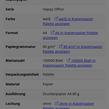
Serie
Happy Office
Farbe
weiß
weiß in Kopierpapier
Palette anzeigen
Format
A4
A4 in Kopierpapier Palette
anzeigen
Papiergrammatur
80 g/m²
80 g/m² in Kopierpapier
Palette anzeigen
Blattanzahl
100000 Blatt
100000 Blatt in
Kopierpapier Palette anzeigen
Verpackungseinheit
Palette
Material
Papier
Ausführung
Druckerpapier A4 80 g
Lochung
ohne
ohne in Kopierpapier
Palette anzeigen