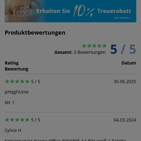
Produktbewertungen
5
/ 5
Gesamt:
3
Bewertungen
Rating
Datum
Bewertung
5 / 5
30.06.2025
pHqghUme
Mr.
1
5 / 5
04.03.2024
Sylvia H
Kopierpapier Happy Office 809A80S A4 80g weiß 1 Palette