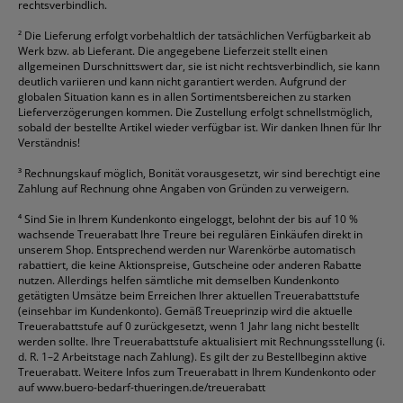
rechtsverbindlich.
²
Die Lieferung erfolgt vorbehaltlich der tatsächlichen Verfügbarkeit ab
Werk bzw. ab Lieferant. Die angegebene Lieferzeit stellt einen
allgemeinen Durschnittswert dar, sie ist nicht rechtsverbindlich, sie kann
deutlich variieren und kann nicht garantiert werden. Aufgrund der
globalen Situation kann es in allen Sortimentsbereichen zu starken
Lieferverzögerungen kommen. Die Zustellung erfolgt schnellstmöglich,
sobald der bestellte Artikel wieder verfügbar ist. Wir danken Ihnen für Ihr
Verständnis!
³
Rechnungskauf möglich, Bonität vorausgesetzt, wir sind berechtigt eine
Zahlung auf Rechnung ohne Angaben von Gründen zu verweigern.
⁴
Sind Sie in Ihrem Kundenkonto eingeloggt, belohnt der bis auf 10 %
wachsende Treuerabatt Ihre Treure bei regulären Einkäufen direkt in
unserem Shop. Entsprechend werden nur Warenkörbe automatisch
rabattiert, die keine Aktionspreise, Gutscheine oder anderen Rabatte
nutzen. Allerdings helfen sämtliche mit demselben Kundenkonto
getätigten Umsätze beim Erreichen Ihrer aktuellen Treuerabattstufe
(einsehbar im Kundenkonto). Gemäß Treueprinzip wird die aktuelle
Treuerabattstufe auf 0 zurückgesetzt, wenn 1 Jahr lang nicht bestellt
werden sollte. Ihre Treuerabattstufe aktualisiert mit Rechnungsstellung (i.
d. R. 1–2 Arbeitstage nach Zahlung). Es gilt der zu Bestellbeginn aktive
Treuerabatt. Weitere Infos zum Treuerabatt in Ihrem Kundenkonto oder
auf
www.buero-bedarf-thueringen.de/treuerabatt