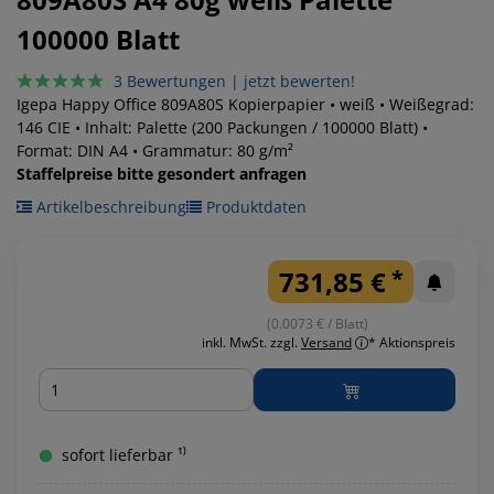
100000 Blatt
3 Bewertungen
|
jetzt bewerten!
Igepa Happy Office 809A80S Kopierpapier • weiß • Weißegrad:
146 CIE • Inhalt: Palette (200 Packungen / 100000 Blatt) •
Format: DIN A4 • Grammatur: 80 g/m²
Staffelpreise bitte gesondert anfragen
Artikelbeschreibung
Produktdaten
731,85 €
*
(0.0073 € / Blatt)
inkl. MwSt.
zzgl.
Versand
* Aktionspreis
Menge
sofort lieferbar ¹⁾