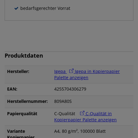
bedarfsgerechter Vorrat
Produktdaten
Hersteller:
Igepa
Igepa in Kopierpapier
Palette anzeigen
EAN:
4255704306279
Herstellernummer:
809A80S
Papierqualität
C-Qualität
C-Qualität in
Kopierpapier Palette anzeigen
Variante
A4, 80 g/m², 100000 Blatt
Kopierpapier