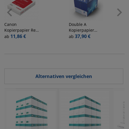
Canon
Double A
Kopierpapier Red
Kopierpapier
Label Superior
11,86 €
Premium
37,90 €
ab
ab
8627A80S A4 80g
522608010003 A4
hochweiß
80g weiß
Alternativen vergleichen