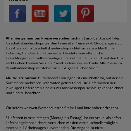
Datenschutz
Bleistifte
Avery/Zweckform
Heftstreifen
Leitz
Radiergummis
Privatsphäre-Einstellungen
Blöcke
Bic
Kaffee
Läufer
Schnellhefter
Über uns
Boardmarker
Canon
Klebeband
Melitta
Sichthüllen
Impressum
Briefablagen
Color Copy
Klebestifte
Navigator
Stehsammler
Reklamation / Retouren
Briefumschläge
Durable
Klemmmappen
Pentel
Taschenrechner
Alle hier genannten Preise verstehen sich in Euro.
Bei Auswahl des
Geschäftskundenshops werden Ihnen alle Preise exkl. MwSt. angezeigt.
Vertrag widerrufen (Privatkunden)
Druckerpatronen
DYMO
Kopierpapier
Pelikan
Textmarker
Das Angebot im Geschäftskundenshop richtet sich ausschließlich an
Rabatte & Aktionen
Etiketten
Edding
Korrekturmittel
Pilot
Tintenroller
Industrie, Handwerk und Gewerbe, Handel sowie öffentliche
Einrichtungen und selbstständige Unternehmer. Durch Klick auf den Link
Fineliner
Esselte
Kugelschreiber
Pritt
Tintenpatronen
rechts oben können Sie zum Privatkundenshop wechseln. Alle Preise im
Folienschreiber
Faber-Castell
Mappen
Schneider
Toilettenpapier
Privatkundenshop verstehen sich inkl. gesetzlicher MwSt.
Formulare
Fellowes
Ordner
Stabilo
Toner
Multidistribution:
Büro Bedarf Thüringen ist eine Plattform, auf der die
Sortimente mehrerer Lieferanten gelistet sind. Die Lieferkosten der
Gelschreiber
Franken
Packband
Staedtler
Versandmaterial
jeweiligen Lieferanten sind als Versandkostenpauschale gekennzeichnet
Geschäftsbücher
Fripa
Permanentmarker
Tesa
Versandtaschen
und sind zu beachten.
HAN
Tipp-Ex
HP
alle Marken anzeigen
Wir liefern weltweit (Versandkosten für Ihr Land bitte voher erfragen).
¹
Lieferzeit in Arbeitstagen (Montag bis Freitag). Ist ein Artikel als sofort
lieferbar gekennzeichnet, versuchen wir den Artikel schnellstmöglich
innerhalb 1 Arbeitstages zu versenden. Die Angabe ist nicht