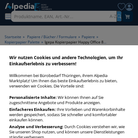
A-Z
Startseite
»
Papiere / Bücher / Formulare
»
Papiere
»
Kopierpapier Palette
»
Igepa Kopierpapier Happy Office 809A80S A4 80g weiß Palette
Wir nutzen Cookies und andere Technologien, um Ihr
Einkaufserlebnis zu verbessern!
DEAL
Willkommen bei Bürobedarf Thüringen, ihrem Alpedia
Marktplatz! Um Ihnen das beste Einkaufserlebnis zu bieten,
verwenden wir Cookies. Die Vorteile sind:
Personalisierte Inhalte:
Wir können Ihnen auf Sie
zugeschnittene Angebote und Produkte anzeigen.
Einfacheres Einkaufen:
Ihre Vorlieben und Warenkorbinhalte
werden gespeichert, sodass Sie schneller und komfortabler
einkaufen können.
Analyse und Verbesserung:
Durch Cookies verstehen wir, wie
Sie unseren Shop nutzen, und können unsere Dienstleistungen
ständig verbessern.