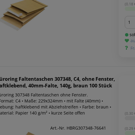
(0.18 €
Men
sof
au
Fr
üroring
Faltentaschen 307348, C4, ohne Fenster,
aftklebend, 40mm-Falte, 140g, braun 100 Stück
üroring 307348 Faltentaschen ohne Fenster.
 Format: C4 • Maße: 229x324mm • mit Falte (40mm) •
lebung: haftklebend mit Abziehstreifen • Farbe: braun •
terial: Papier 140 g/m² • kurze Seite offen
(0.30 €
Art.-Nr. HBRG307348-76641
(0.29 €