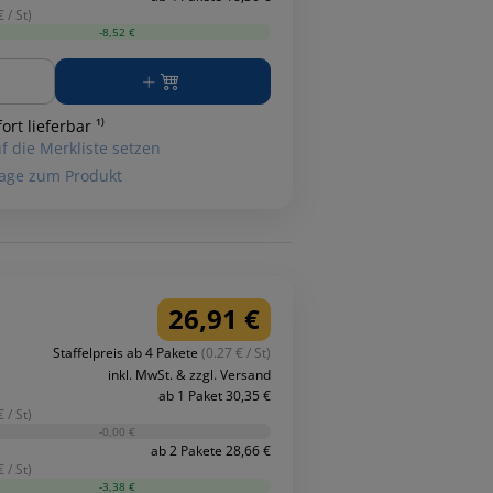
 / St)
-8,52 €
ge
ort lieferbar ¹⁾
f die Merkliste setzen
age zum Produkt
26,91 €
Staffelpreis ab 4 Pakete
(0.27 € / St)
inkl. MwSt. & zzgl. Versand
ab 1 Paket 30,35 €
 / St)
-0,00 €
ab 2 Pakete 28,66 €
 / St)
-3,38 €