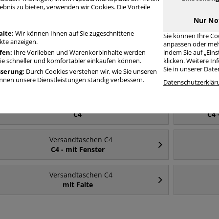
ersandtaschen C4 ohne Fenster 40mm
ebnis zu bieten, verwenden wir Cookies. Die Vorteile
Nur No
alte:
Wir können Ihnen auf Sie zugeschnittene
Sie können Ihre Co
Häufig gesucht
te anzeigen.
anpassen oder meh
fen:
Ihre Vorlieben und Warenkorbinhalte werden
indem Sie auf „Ein
Sie schneller und komfortabler einkaufen können.
klicken. Weitere I
Versandtaschen C4
Sie in unserer Dat
sserung:
Durch Cookies verstehen wir, wie Sie unseren
ohne Fenster
nen unsere Dienstleistungen ständig verbessern.
Datenschutzerklär
Versandtaschen C4
C4
C4 
Versandtaschen C4
C4 - mit Fenster
Versandtaschen C4
mit Falte