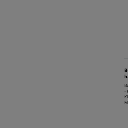
B
h
B
•
K
Ma