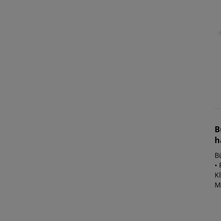
B
h
B
•
K
Ma