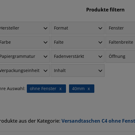
Produkte filtern
Hersteller
Format
Fenster
Farbe
Falte
Faltenbreite
Papiergrammatur
Fadenverstärkt
Öffnung
Verpackungseinheit
Inhalt
hre Auswahl:
ohne Fenster
x
40mm
x
rodukte aus der Kategorie:
Versandtaschen C4 ohne Fens