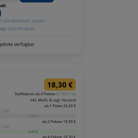
at:
f die Merkliste setzen
age zum Produkt
gebote verfügbar
18,30 €
Staffelpreis ab 4 Pakete
(0.18 € / St)
inkl. MwSt. & zzgl. Versand
ab 1 Paket 20,43 €
 / St)
-0,00 €
ab 2 Pakete 19,39 €
 / St)
-2,09 €
ab 4 Pakete 18,30 €