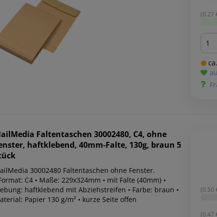
(0.27 €
Men
ca.
au
Fr
ailMedia
Faltentaschen 30002480, C4, ohne
enster, haftklebend, 40mm-Falte, 130g, braun 5
tück
ailMedia 30002480 Faltentaschen ohne Fenster.
 Format: C4 • Maße: 229x324mm • mit Falte (40mm) •
lebung: haftklebend mit Abziehstreifen • Farbe: braun •
(0.50 €
terial: Papier 130 g/m² • kurze Seite offen
(0.47 €