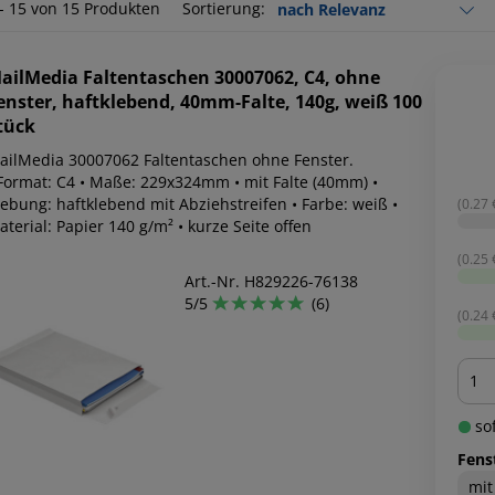
 - 15 von 15 Produkten
Sortierung:
ailMedia
Faltentaschen 30007062, C4, ohne
enster, haftklebend, 40mm-Falte, 140g, weiß 100
tück
ailMedia 30007062 Faltentaschen ohne Fenster.
 Format: C4 • Maße: 229x324mm • mit Falte (40mm) •
lebung: haftklebend mit Abziehstreifen • Farbe: weiß •
(0.27 €
terial: Papier 140 g/m² • kurze Seite offen
(0.25 €
Art.-Nr. H829226-76138
5/5
(6)
(0.24 €
Men
sof
Fens
mit