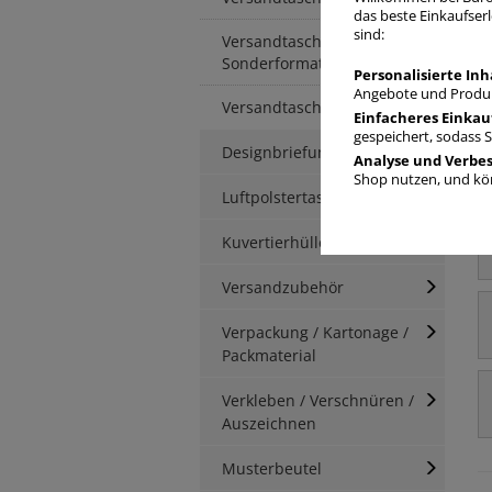
V
das beste Einkaufserl
sind:
Versandtaschen
Sonderformate
Personalisierte Inh
Angebote und Produk
Versandtaschen B4
Einfacheres Einkau
gespeichert, sodass 
Designbriefumschläge
Analyse und Verbe
Shop nutzen, und kön
Luftpolstertaschen
Kuvertierhüllen
Versandzubehör
Verpackung / Kartonage /
Packmaterial
Verkleben / Verschnüren /
Auszeichnen
Musterbeutel