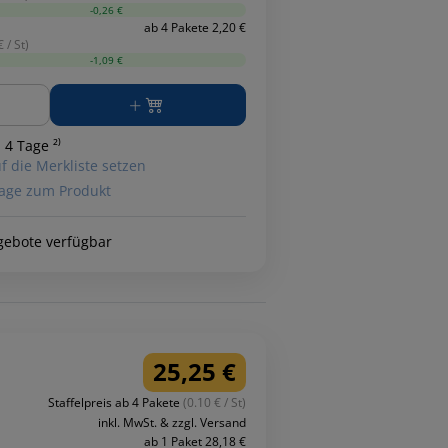
-0,26 €
ab 4 Pakete 2,20 €
 / St)
-1,09 €
ge
 4 Tage ²⁾
f die Merkliste setzen
age zum Produkt
gebote verfügbar
25,25 €
Staffelpreis ab 4 Pakete
(0.10 € / St)
inkl. MwSt. & zzgl. Versand
ab 1 Paket 28,18 €