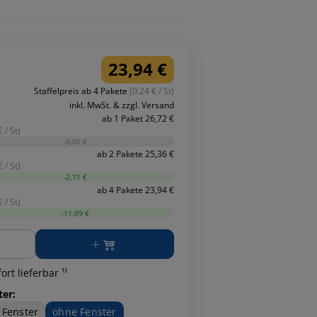
23,94 €
Staffelpreis ab 4 Pakete
(0.24 € / St)
inkl. MwSt. & zzgl. Versand
ab 1 Paket 26,72 €
 / St)
-0,00 €
ab 2 Pakete 25,36 €
 / St)
-2,71 €
ab 4 Pakete 23,94 €
 / St)
-11,09 €
ge
ort lieferbar ¹⁾
ter:
 Fenster
ohne Fenster