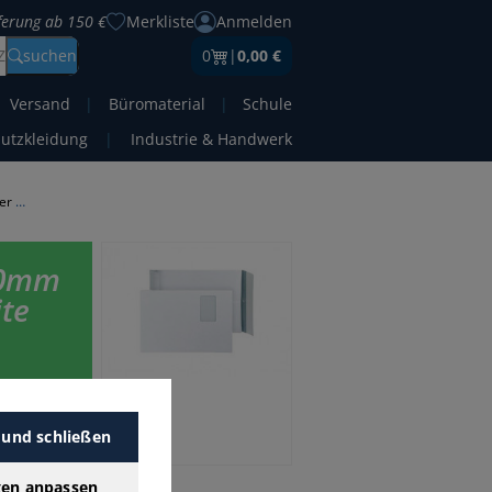
eferung ab 150 €
Merkliste
Anmelden
Z
suchen
0
|
0,00 €
Versand
|
Büromaterial
|
Schule
hutzkleidung
|
Industrie & Handwerk
Versandtaschen C4 ohne Fenster 40mm
40mm
ite
 Preis.
lter-
 und schließen
gen anpassen