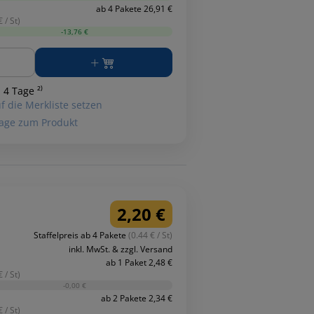
ab 4 Pakete 26,91 €
 / St)
-13,76 €
ge
 4 Tage ²⁾
f die Merkliste setzen
age zum Produkt
2,20 €
Staffelpreis ab 4 Pakete
(0.44 € / St)
inkl. MwSt. & zzgl. Versand
ab 1 Paket 2,48 €
 / St)
-0,00 €
ab 2 Pakete 2,34 €
 / St)