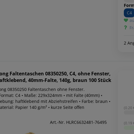
Form
C4
au
Fr
2 An
ong
Faltentaschen 08350250, C4, ohne Fenster,
aftklebend, 40mm-Falte, 140g, braun 100 Stück
ong 08350250 Faltentaschen ohne Fenster.
 Format: C4 • Maße: 229x324mm • mit Falte (40mm) •
lebung: haftklebend mit Abziehstreifen • Farbe: braun •
terial: Papier 140 g/m² • kurze Seite offen
(0.20 €
Art.-Nr. HLRC6632481-76495
(0.19 €