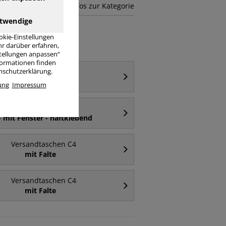
mehr Infos zur Kategorie
twendige
okie-Einstellungen
r darüber erfahren,
stellungen anpassen“
nformationen finden
Versandtaschen C4
enschutzerklärung.
mit Fenster
ung
Impressum
Versandtaschen C4
- mit Fenster - haftklebend
Versandtaschen C4
mit Falte
Versandtaschen C4
mit Falte