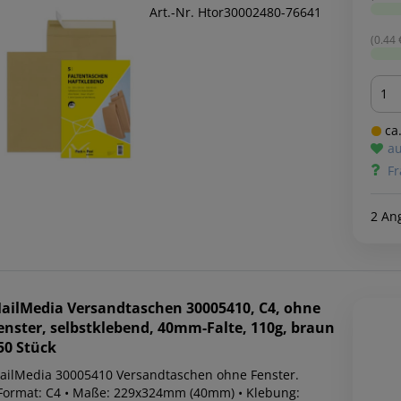
Art.-Nr. Htor30002480-76641
(0.44 €
Men
ca.
au
Fr
2 An
ailMedia
Versandtaschen 30005410, C4, ohne
enster, selbstklebend, 40mm-Falte, 110g, braun
50 Stück
ailMedia 30005410 Versandtaschen ohne Fenster.
 Format: C4 • Maße: 229x324mm (40mm) • Klebung: