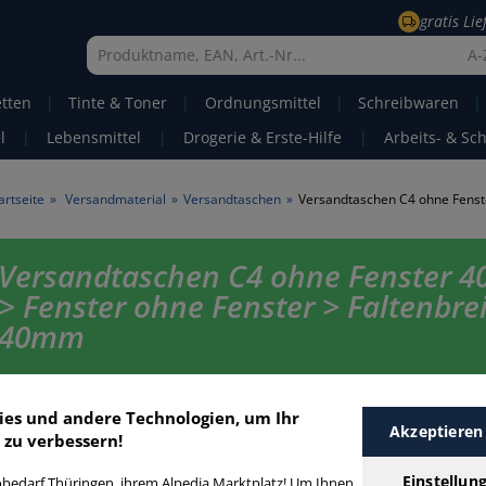
gratis Li
A-
etten
|
Tinte & Toner
|
Ordnungsmittel
|
Schreibwaren
|
l
|
Lebensmittel
|
Drogerie & Erste-Hilfe
|
Arbeits- & Sc
artseite
»
Versandmaterial
»
Versandtaschen
»
Versandtaschen C4 ohne Fenster 
> Fenster ohne Fenster > Faltenbre
40mm
Versandtaschen C4 ohne Fenster 40mm in bester Qualität zum günstigen
Finden Sie schnell Versandtaschen C4 ohne Fenster 40mm mit unserer Fi
ies und andere Technologien, um Ihr
Funktion.
Akzeptieren
 zu verbessern!
Einstellun
bedarf Thüringen, ihrem Alpedia Marktplatz! Um Ihnen