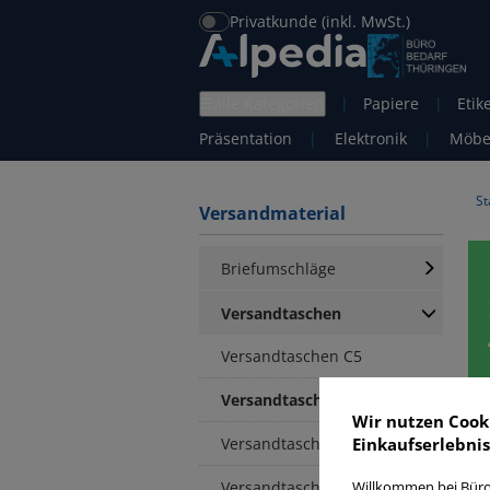
Privatkunde (inkl. MwSt.)
alle Kategorien
|
Papiere
|
Etik
Präsentation
|
Elektronik
|
Möbe
St
Versandmaterial
Briefumschläge
Versandtaschen
Versandtaschen C5
Versandtaschen C4
Wir nutzen Cook
Versandtaschen B5
Einkaufserlebnis
Versandtaschen E4
Willkommen bei Büro