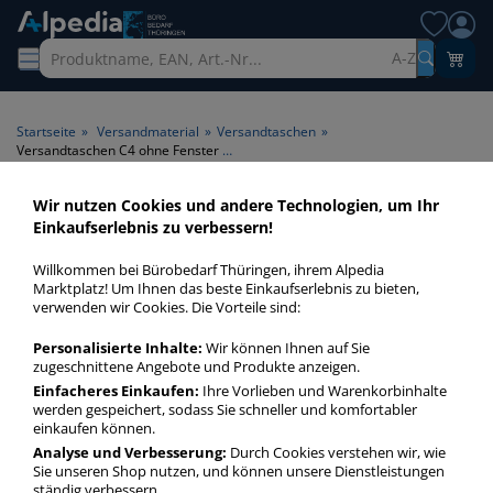
A-Z
Startseite
»
Versandmaterial
»
Versandtaschen
»
Versandtaschen C4 ohne Fenster 500 Stück
Wir nutzen Cookies und andere Technologien, um Ihr
Versandtaschen C4 ohne
Einkaufserlebnis zu verbessern!
Fenster 500 Stück > Fenster
Willkommen bei Bürobedarf Thüringen, ihrem Alpedia
ohne Fenster > Inhalt 500
Marktplatz! Um Ihnen das beste Einkaufserlebnis zu bieten,
verwenden wir Cookies. Die Vorteile sind:
Stück
Personalisierte Inhalte:
Wir können Ihnen auf Sie
zugeschnittene Angebote und Produkte anzeigen.
Versandtaschen C4 ohne Fenster 500 Stück in bester
Qualität zum günstigen Preis. Finden Sie schnell
Einfacheres Einkaufen:
Ihre Vorlieben und Warenkorbinhalte
werden gespeichert, sodass Sie schneller und komfortabler
Versandtaschen C4 ohne Fenster 500 Stück mit unserer
einkaufen können.
Filter-Funktion.
Analyse und Verbesserung:
Durch Cookies verstehen wir, wie
Sie unseren Shop nutzen, und können unsere Dienstleistungen
ständig verbessern.