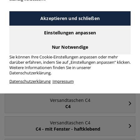
Versandtaschen C4 ohne Fenster 500 Stück
mehr Infos zur Kategorie
Akzeptieren und schließen
Einstellungen anpassen
Häufig gesucht
Nur Notwendige
Versandtaschen C4
Sie können Ihre Cookie-Einstellungen anpassen oder mehr
ohne Fenster
darüber erfahren, indem Sie auf „Einstellungen anpassen“ klicken.
Weitere Informationen finden Sie in unserer
Datenschutzerklärung.
Versandtaschen C4
Datenschutzerklärung
Impressum
mit Fenster
Versandtaschen C4
C4
Versandtaschen C4
C4 - mit Fenster - haftklebend