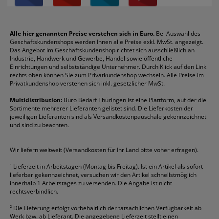
Über uns
Boardmarker
Canon
Klebeband
Melitta
Sichthüllen
Impressum
Briefablagen
Color Copy
Klebestifte
Navigator
Stehsammler
Reklamation / Retouren
Briefumschläge
Durable
Klemmmappen
Pentel
Taschenrechner
Alle hier genannten Preise verstehen sich in Euro.
Bei Auswahl des
Geschäftskundenshops werden Ihnen alle Preise exkl. MwSt. angezeigt.
Vertrag widerrufen (Privatkunden)
Druckerpatronen
DYMO
Kopierpapier
Pelikan
Textmarker
Das Angebot im Geschäftskundenshop richtet sich ausschließlich an
Rabatte & Aktionen
Etiketten
Edding
Korrekturmittel
Pilot
Tintenroller
Industrie, Handwerk und Gewerbe, Handel sowie öffentliche
Einrichtungen und selbstständige Unternehmer. Durch Klick auf den Link
Fineliner
Esselte
Kugelschreiber
Pritt
Tintenpatronen
rechts oben können Sie zum Privatkundenshop wechseln. Alle Preise im
Folienschreiber
Faber-Castell
Mappen
Schneider
Toilettenpapier
Privatkundenshop verstehen sich inkl. gesetzlicher MwSt.
Formulare
Fellowes
Ordner
Stabilo
Toner
Multidistribution:
Büro Bedarf Thüringen ist eine Plattform, auf der die
Sortimente mehrerer Lieferanten gelistet sind. Die Lieferkosten der
Gelschreiber
Franken
Packband
Staedtler
Versandmaterial
jeweiligen Lieferanten sind als Versandkostenpauschale gekennzeichnet
Geschäftsbücher
Fripa
Permanentmarker
Tesa
Versandtaschen
und sind zu beachten.
HAN
Tipp-Ex
HP
alle Marken anzeigen
Wir liefern weltweit (Versandkosten für Ihr Land bitte voher erfragen).
¹
Lieferzeit in Arbeitstagen (Montag bis Freitag). Ist ein Artikel als sofort
lieferbar gekennzeichnet, versuchen wir den Artikel schnellstmöglich
innerhalb 1 Arbeitstages zu versenden. Die Angabe ist nicht
rechtsverbindlich.
²
Die Lieferung erfolgt vorbehaltlich der tatsächlichen Verfügbarkeit ab
Werk bzw. ab Lieferant. Die angegebene Lieferzeit stellt einen