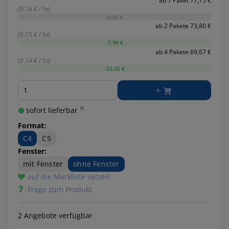
ab 1 Paket 77,75 €
(0.16 € / St)
-0,00 €
ab 2 Pakete 73,80 €
(0.15 € / St)
-7,90 €
ab 4 Pakete 69,67 €
(0.14 € / St)
-32,32 €
Menge
sofort lieferbar ¹⁾
Format:
C4
C5
Fenster:
mit Fenster
ohne Fenster
auf die Merkliste setzen
Frage zum Produkt
2 Angebote verfügbar