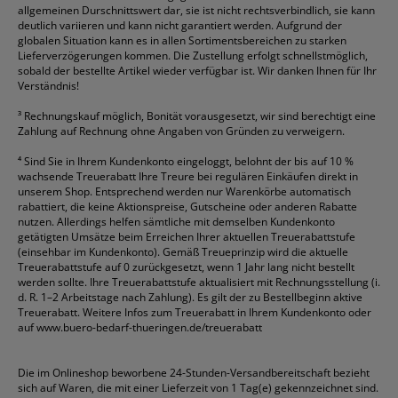
allgemeinen Durschnittswert dar, sie ist nicht rechtsverbindlich, sie kann
deutlich variieren und kann nicht garantiert werden. Aufgrund der
globalen Situation kann es in allen Sortimentsbereichen zu starken
Lieferverzögerungen kommen. Die Zustellung erfolgt schnellstmöglich,
sobald der bestellte Artikel wieder verfügbar ist. Wir danken Ihnen für Ihr
Verständnis!
³
Rechnungskauf möglich, Bonität vorausgesetzt, wir sind berechtigt eine
Zahlung auf Rechnung ohne Angaben von Gründen zu verweigern.
⁴
Sind Sie in Ihrem Kundenkonto eingeloggt, belohnt der bis auf 10 %
wachsende Treuerabatt Ihre Treure bei regulären Einkäufen direkt in
unserem Shop. Entsprechend werden nur Warenkörbe automatisch
rabattiert, die keine Aktionspreise, Gutscheine oder anderen Rabatte
nutzen. Allerdings helfen sämtliche mit demselben Kundenkonto
getätigten Umsätze beim Erreichen Ihrer aktuellen Treuerabattstufe
(einsehbar im Kundenkonto). Gemäß Treueprinzip wird die aktuelle
Treuerabattstufe auf 0 zurückgesetzt, wenn 1 Jahr lang nicht bestellt
werden sollte. Ihre Treuerabattstufe aktualisiert mit Rechnungsstellung (i.
d. R. 1–2 Arbeitstage nach Zahlung). Es gilt der zu Bestellbeginn aktive
Treuerabatt. Weitere Infos zum Treuerabatt in Ihrem Kundenkonto oder
auf
www.buero-bedarf-thueringen.de/treuerabatt
Die im Onlineshop beworbene 24-Stunden-Versandbereitschaft bezieht
sich auf Waren, die mit einer Lieferzeit von 1 Tag(e) gekennzeichnet sind.