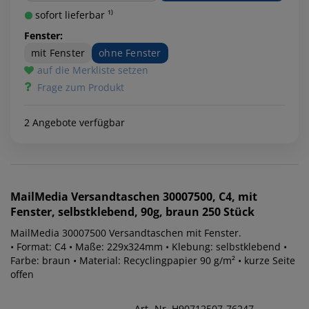
sofort lieferbar ¹⁾
Fenster:
mit Fenster
ohne Fenster
auf die Merkliste setzen
Frage zum Produkt
2 Angebote verfügbar
MailMedia
Versandtaschen 30007500, C4, mit
Fenster, selbstklebend, 90g, braun 250 Stück
MailMedia 30007500 Versandtaschen mit Fenster.
• Format: C4 • Maße: 229x324mm • Klebung: selbstklebend •
Farbe: braun • Material: Recyclingpapier 90 g/m² • kurze Seite
offen
Art.-Nr. H90712507-76247