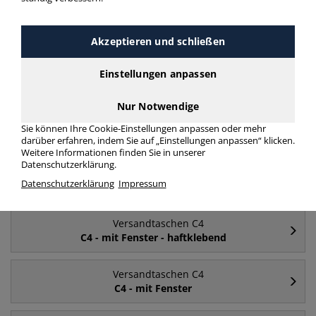
Häufig gesucht
Akzeptieren und schließen
Versandtaschen C4
Einstellungen anpassen
ohne Fenster
Nur Notwendige
Versandtaschen C4
Sie können Ihre Cookie-Einstellungen anpassen oder mehr
mit Fenster
darüber erfahren, indem Sie auf „Einstellungen anpassen“ klicken.
Weitere Informationen finden Sie in unserer
Datenschutzerklärung.
Versandtaschen C4
Datenschutzerklärung
Impressum
C4
Versandtaschen C4
C4 - mit Fenster - haftklebend
Versandtaschen C4
C4 - mit Fenster