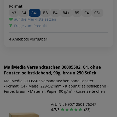
Format:
A3
A4
A4+
B3
B4
B4+
B5
C4
C5+
auf die Merkliste setzen
Frage zum Produkt
4 Angebote verfügbar
MailMedia
Versandtaschen 30005502, C4, ohne
Fenster, selbstklebend, 90g, braun 250 Stück
MailMedia 30005502 Versandtaschen ohne Fenster.
• Format: C4 • Maße: 229x324mm • Klebung: selbstklebend •
Farbe: braun • Material: Papier 90 g/m² • kurze Seite offen
Art.-Nr. H90712501-76247
4.7/5
(23)