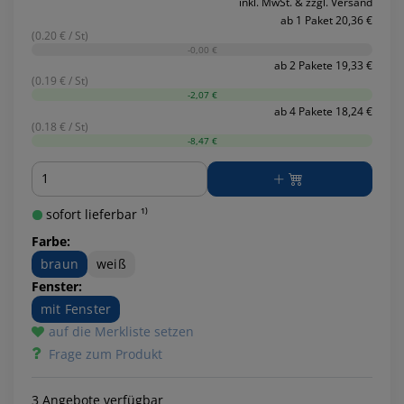
inkl. MwSt. & zzgl. Versand
ab 1 Paket 20,36 €
(0.20 € / St)
-0,00 €
ab 2 Pakete 19,33 €
(0.19 € / St)
-2,07 €
ab 4 Pakete 18,24 €
(0.18 € / St)
-8,47 €
Menge
sofort lieferbar ¹⁾
Farbe:
braun
weiß
Fenster:
mit Fenster
auf die Merkliste setzen
Frage zum Produkt
3 Angebote verfügbar