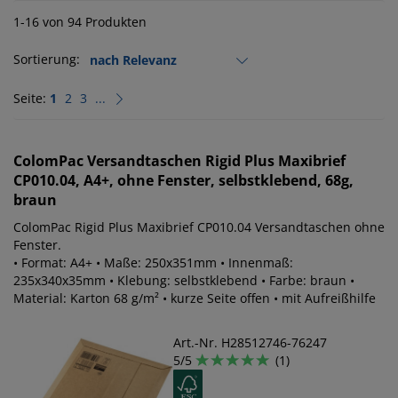
1-16 von 94 Produkten
Sortierung:
Seite:
1
2
3
...
ColomPac
Versandtaschen Rigid Plus Maxibrief
CP010.04, A4+, ohne Fenster, selbstklebend, 68g,
braun
ColomPac Rigid Plus Maxibrief CP010.04 Versandtaschen ohne
Fenster.
• Format: A4+ • Maße: 250x351mm • Innenmaß:
235x340x35mm • Klebung: selbstklebend • Farbe: braun •
Material: Karton 68 g/m² • kurze Seite offen • mit Aufreißhilfe
Art.-Nr. H28512746-76247
5/5
(1)