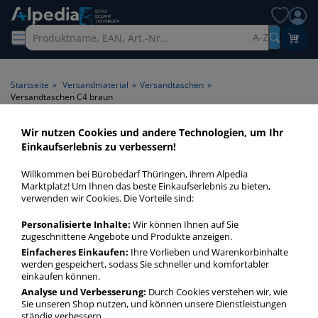
A-Z
Startseite
»
Versandmaterial
»
Versandtaschen
»
Versandtaschen C4 braun
Wir nutzen Cookies und andere Technologien, um Ihr
Versandtaschen C4 braun >
Einkaufserlebnis zu verbessern!
Farbe braun
Willkommen bei Bürobedarf Thüringen, ihrem Alpedia
Marktplatz! Um Ihnen das beste Einkaufserlebnis zu bieten,
Versandtaschen C4 braun in bester Qualität zum günstigen
verwenden wir Cookies. Die Vorteile sind:
Preis. Finden Sie schnell Versandtaschen C4 braun mit
Personalisierte Inhalte:
Wir können Ihnen auf Sie
unserer Filter-Funktion.
zugeschnittene Angebote und Produkte anzeigen.
Einfacheres Einkaufen:
Ihre Vorlieben und Warenkorbinhalte
werden gespeichert, sodass Sie schneller und komfortabler
Versandtaschen C4 braun
einkaufen können.
mehr Infos zur Kategorie
Analyse und Verbesserung:
Durch Cookies verstehen wir, wie
Sie unseren Shop nutzen, und können unsere Dienstleistungen
ständig verbessern.