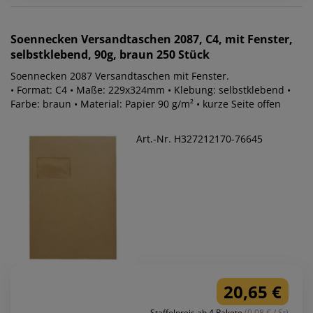
Soennecken
Versandtaschen 2087, C4, mit Fenster,
selbstklebend, 90g, braun 250 Stück
Soennecken 2087 Versandtaschen mit Fenster.
• Format: C4 • Maße: 229x324mm • Klebung: selbstklebend •
Farbe: braun • Material: Papier 90 g/m² • kurze Seite offen
Art.-Nr. H327212170-76645
20,65 €
Staffelpreis ab 4 Pakete
(0.08 € / St)