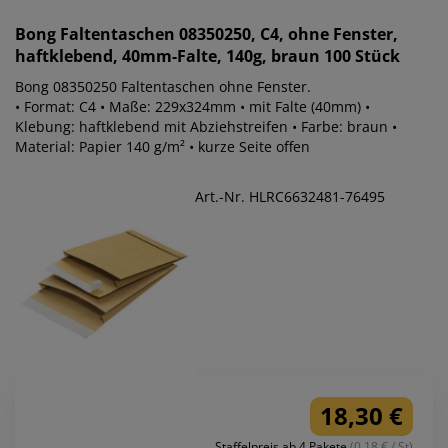
Bong
Faltentaschen 08350250, C4, ohne Fenster,
haftklebend, 40mm-Falte, 140g, braun 100 Stück
Bong 08350250 Faltentaschen ohne Fenster.
• Format: C4 • Maße: 229x324mm • mit Falte (40mm) •
Klebung: haftklebend mit Abziehstreifen • Farbe: braun •
Material: Papier 140 g/m² • kurze Seite offen
Art.-Nr. HLRC6632481-76495
18,30 €
Staffelpreis ab 4 Pakete
(0.18 € / St)