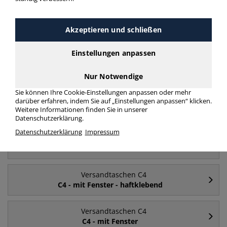
Akzeptieren und schließen
Häufig gesucht
Einstellungen anpassen
Versandtaschen C4
ohne Fenster
Nur Notwendige
Sie können Ihre Cookie-Einstellungen anpassen oder mehr
darüber erfahren, indem Sie auf „Einstellungen anpassen“ klicken.
Versandtaschen C4
Weitere Informationen finden Sie in unserer
mit Fenster
Datenschutzerklärung.
Datenschutzerklärung
Impressum
Versandtaschen C4
C4
Versandtaschen C4
C4 - mit Fenster - haftklebend
Versandtaschen C4
C4 - mit Fenster