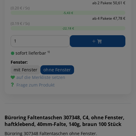
ab 2 Pakete 50,61 €
(0.20 € / St)
-5,43 €
ab 4 Pakete 47,78 €
(0.19 € / St)
-22,18 €
Menge
sofort lieferbar ¹⁾
Fenster:
mit Fenster
ohne Fenster
auf die Merkliste setzen
Frage zum Produkt
Büroring
Faltentaschen 307348, C4, ohne Fenster,
haftklebend, 40mm-Falte, 140g, braun 100 Stück
Büroring 307348 Faltentaschen ohne Fenster.