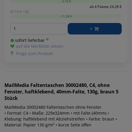
-2,74 €
ab 4 Pakete 24,28 €
(0.10 € / St)
-11,28 €
Menge
sofort lieferbar ¹⁾
auf die Merkliste setzen
Frage zum Produkt
MailMedia
Faltentaschen 30002480, C4, ohne
Fenster, haftklebend, 40mm-Falte, 130g, braun 5
Stück
MailMedia 30002480 Faltentaschen ohne Fenster.
• Format: C4 • Maße: 229x324mm • mit Falte (40mm) •
Klebung: haftklebend mit Abziehstreifen • Farbe: braun •
Material: Papier 130 g/m² • kurze Seite offen