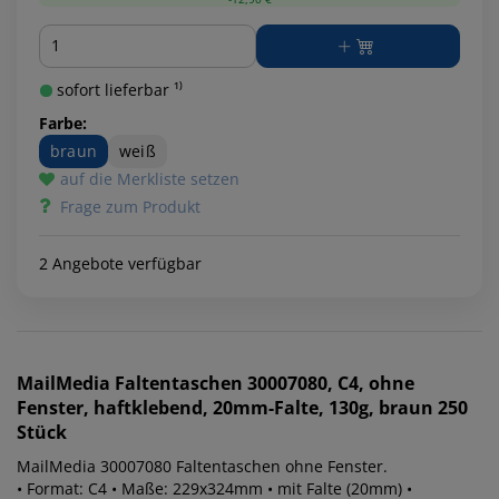
Menge
sofort lieferbar ¹⁾
Farbe:
braun
weiß
auf die Merkliste setzen
Frage zum Produkt
2 Angebote verfügbar
MailMedia
Faltentaschen 30007080, C4, ohne
Fenster, haftklebend, 20mm-Falte, 130g, braun 250
Stück
MailMedia 30007080 Faltentaschen ohne Fenster.
• Format: C4 • Maße: 229x324mm • mit Falte (20mm) •