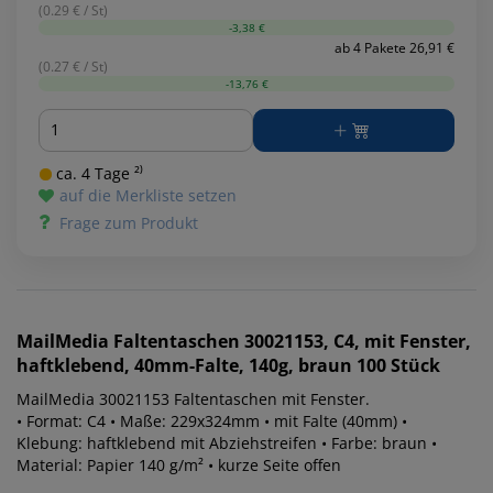
(0.29 € / St)
-3,38 €
ab 4 Pakete 26,91 €
(0.27 € / St)
-13,76 €
Menge
ca. 4 Tage ²⁾
auf die Merkliste setzen
Frage zum Produkt
MailMedia
Faltentaschen 30021153, C4, mit Fenster,
haftklebend, 40mm-Falte, 140g, braun 100 Stück
MailMedia 30021153 Faltentaschen mit Fenster.
• Format: C4 • Maße: 229x324mm • mit Falte (40mm) •
Klebung: haftklebend mit Abziehstreifen • Farbe: braun •
Material: Papier 140 g/m² • kurze Seite offen