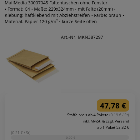
MailMedia 30007045 Faltentaschen ohne Fenster.
• Format: C4 • Maße: 229x324mm • mit Falte (20mm) •
Klebung: haftklebend mit Abziehstreifen • Farbe: braun •
Material: Papier 120 g/m² • kurze Seite offen
Art.-Nr. MKN387297
47,78 €
Staffelpreis ab 4 Pakete
(0.19 € / St)
inkl. MwSt. & zzgl. Versand
ab 1 Paket 53,32 €
(0.21 € / St)
-0,00 €