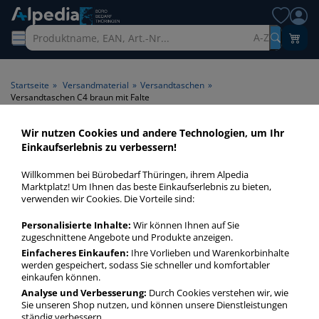
A-Z
Startseite
»
Versandmaterial
»
Versandtaschen
»
Versandtaschen C4 braun mit Falte
Wir nutzen Cookies und andere Technologien, um Ihr
Versandtaschen C4 braun mit
Einkaufserlebnis zu verbessern!
Falte > Farbe braun > Falte
Willkommen bei Bürobedarf Thüringen, ihrem Alpedia
mit Falte
Marktplatz! Um Ihnen das beste Einkaufserlebnis zu bieten,
verwenden wir Cookies. Die Vorteile sind:
Versandtaschen C4 braun mit Falte in bester Qualität zum
Personalisierte Inhalte:
Wir können Ihnen auf Sie
günstigen Preis. Finden Sie schnell Versandtaschen C4 braun
zugeschnittene Angebote und Produkte anzeigen.
mit Falte mit unserer Filter-Funktion.
Einfacheres Einkaufen:
Ihre Vorlieben und Warenkorbinhalte
werden gespeichert, sodass Sie schneller und komfortabler
einkaufen können.
Versandtaschen C4 braun mit Falte
Analyse und Verbesserung:
Durch Cookies verstehen wir, wie
Sie unseren Shop nutzen, und können unsere Dienstleistungen
mehr Infos zur Kategorie
ständig verbessern.