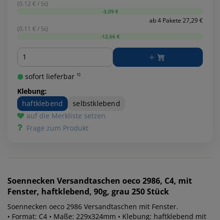
(0.12 € / St)
-3,09 €
ab 4 Pakete 27,29 €
(0.11 € / St)
-12,66 €
Menge
sofort lieferbar ¹⁾
Klebung:
haftklebend
selbstklebend
auf die Merkliste setzen
Frage zum Produkt
Soennecken
Versandtaschen oeco 2986, C4, mit
Fenster, haftklebend, 90g, grau 250 Stück
Soennecken oeco 2986 Versandtaschen mit Fenster.
• Format: C4 • Maße: 229x324mm • Klebung: haftklebend mit