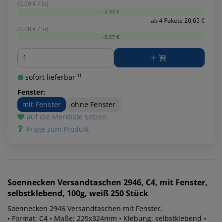
(0.09 € / St)
-2,33 €
ab 4 Pakete 20,65 €
(0.08 € / St)
-9,57 €
Menge
sofort lieferbar ¹⁾
Fenster:
mit Fenster
ohne Fenster
auf die Merkliste setzen
Frage zum Produkt
Soennecken
Versandtaschen 2946, C4, mit Fenster,
selbstklebend, 100g, weiß 250 Stück
Soennecken 2946 Versandtaschen mit Fenster.
• Format: C4 • Maße: 229x324mm • Klebung: selbstklebend •