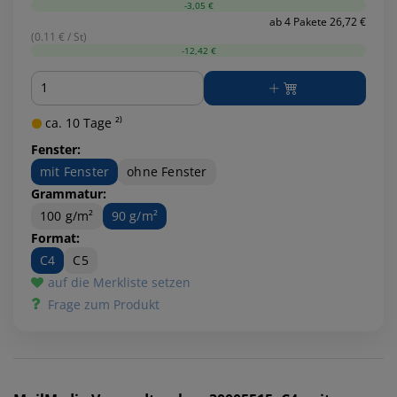
-3,05 €
ab 4 Pakete 26,72 €
(0.11 € / St)
-12,42 €
Menge
ca. 10 Tage ²⁾
Fenster:
mit Fenster
ohne Fenster
Grammatur:
100 g/m²
90 g/m²
Format:
C4
C5
auf die Merkliste setzen
Frage zum Produkt