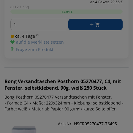
ab 4 Pakete 29,56 €
(0.12 € / St)
-15,04 €
Menge
ca. 4 Tage ²⁾
auf die Merkliste setzen
Frage zum Produkt
Bong
Versandtaschen Posthorn 05270477, C4, mit
Fenster, selbstklebend, 90g, weiß 250 Stück
Bong Posthorn 05270477 Versandtaschen mit Fenster.
• Format: C4 • Maße: 229x324mm • Klebung: selbstklebend •
Farbe: weiß • Material: Papier 90 g/m² • kurze Seite offen
Art.-Nr. HSCR05270477-76495