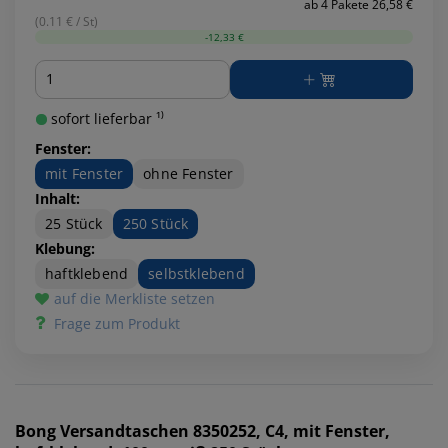
ab 4 Pakete 26,58 €
(0.11 € / St)
-12,33 €
Menge
sofort lieferbar ¹⁾
Fenster:
mit Fenster
ohne Fenster
Inhalt:
25 Stück
250 Stück
Klebung:
haftklebend
selbstklebend
auf die Merkliste setzen
Frage zum Produkt
Bong
Versandtaschen 8350252, C4, mit Fenster,