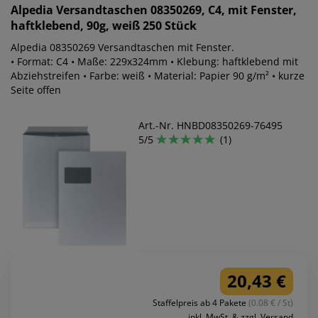
Alpedia
Versandtaschen 08350269, C4, mit Fenster,
haftklebend, 90g, weiß 250 Stück
Alpedia 08350269 Versandtaschen mit Fenster.
• Format: C4 • Maße: 229x324mm • Klebung: haftklebend mit
Abziehstreifen • Farbe: weiß • Material: Papier 90 g/m² • kurze
Seite offen
Art.-Nr. HNBD08350269-76495
5/5
(1)
20,43 €
Staffelpreis ab 4 Pakete
(0.08 € / St)
inkl. MwSt. & zzgl. Versand