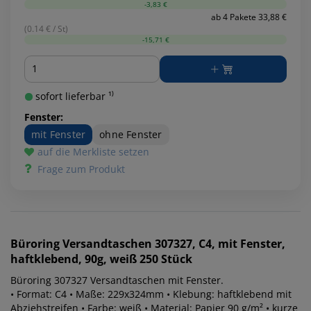
-3,83 €
ab 4 Pakete 33,88 €
(0.14 € / St)
-15,71 €
Menge
sofort lieferbar ¹⁾
Fenster:
mit Fenster
ohne Fenster
auf die Merkliste setzen
Frage zum Produkt
Büroring
Versandtaschen 307327, C4, mit Fenster,
haftklebend, 90g, weiß 250 Stück
Büroring 307327 Versandtaschen mit Fenster.
• Format: C4 • Maße: 229x324mm • Klebung: haftklebend mit
Abziehstreifen • Farbe: weiß • Material: Papier 90 g/m² • kurze