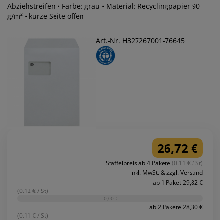
Abziehstreifen • Farbe: grau • Material: Recyclingpapier 90
g/m² • kurze Seite offen
Art.-Nr. H327267001-76645
26,72 €
Staffelpreis ab 4 Pakete
(0.11 € / St)
inkl. MwSt. & zzgl. Versand
ab 1 Paket 29,82 €
(0.12 € / St)
-0,00 €
ab 2 Pakete 28,30 €
(0.11 € / St)