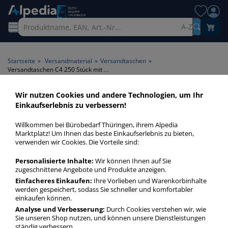
A-Z
Startseite
»
Versandmaterial
»
Versandtaschen
»
Versandtaschen C4 250 Stück mit Fenster
Wir nutzen Cookies und andere Technologien, um Ihr
Versandtaschen C4 250 Stück
Einkaufserlebnis zu verbessern!
mit Fenster > Fenster mit
Willkommen bei Bürobedarf Thüringen, ihrem Alpedia
Fenster > Inhalt 250 Stück
Marktplatz! Um Ihnen das beste Einkaufserlebnis zu bieten,
verwenden wir Cookies. Die Vorteile sind:
Versandtaschen C4 mit Fenster 250 Stück in bester Qualität
Personalisierte Inhalte:
Wir können Ihnen auf Sie
zum günstigen Preis. Finden Sie schnell Versandtaschen C4
zugeschnittene Angebote und Produkte anzeigen.
mit Fenster 250 Stück mit unserer Filter-Funktion.
Einfacheres Einkaufen:
Ihre Vorlieben und Warenkorbinhalte
werden gespeichert, sodass Sie schneller und komfortabler
einkaufen können.
Versandtaschen C4 250 Stück mit Fenster
Analyse und Verbesserung:
Durch Cookies verstehen wir, wie
Sie unseren Shop nutzen, und können unsere Dienstleistungen
mehr Infos zur Kategorie
ständig verbessern.