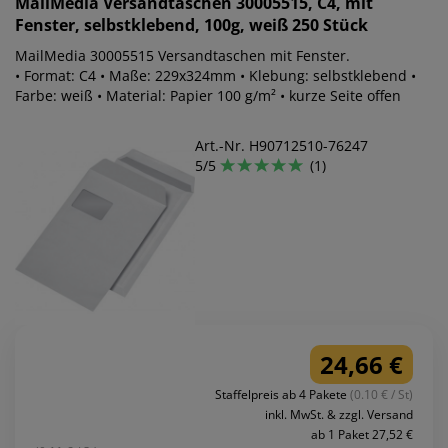
MailMedia
Versandtaschen 30005515, C4, mit
Fenster, selbstklebend, 100g, weiß 250 Stück
MailMedia 30005515 Versandtaschen mit Fenster.
• Format: C4 • Maße: 229x324mm • Klebung: selbstklebend •
Farbe: weiß • Material: Papier 100 g/m² • kurze Seite offen
Art.-Nr. H90712510-76247
5/5
(1)
24,66 €
Staffelpreis ab 4 Pakete
(0.10 € / St)
inkl. MwSt. & zzgl. Versand
ab 1 Paket 27,52 €