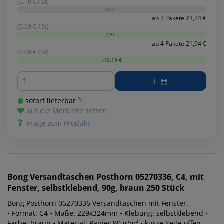
(0.10 € / St)
-0,00 €
ab 2 Pakete 23,24 €
(0.09 € / St)
-2,50 €
ab 4 Pakete 21,94 €
(0.09 € / St)
-10,19 €
Menge
sofort lieferbar ¹⁾
auf die Merkliste setzen
Frage zum Produkt
Bong
Versandtaschen Posthorn 05270336, C4, mit
Fenster, selbstklebend, 90g, braun 250 Stück
Bong Posthorn 05270336 Versandtaschen mit Fenster.
• Format: C4 • Maße: 229x324mm • Klebung: selbstklebend •
Farbe: braun • Material: Papier 90 g/m² • kurze Seite offen