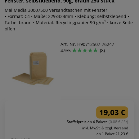
Fenster, selbstklebend, 90g, braun 250 Stück
MailMedia 30007500 Versandtaschen mit Fenster.
• Format: C4 • Maße: 229x324mm • Klebung: selbstklebend •
Farbe: braun • Material: Recyclingpapier 90 g/m² • kurze Seite
offen
Art.-Nr. H90712507-76247
4.9/5
(8)
19,03 €
Staffelpreis ab 4 Pakete
(0.08 € / St)
inkl. MwSt. & zzgl. Versand
ab 1 Paket 21,23 €