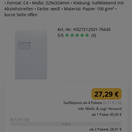
• Format: C4 • Maße: 229x324mm • Klebung: haftklebend mit
Abziehstreifen • Farbe: weiß • Material: Papier 100 g/m² •
kurze Seite offen
Art.-Nr. H327212501-76645
5/5
(3)
27,29 €
Staffelpreis ab 4 Pakete
(0.11 € / St)
inkl. MwSt. & zzgl. Versand
ab 1 Paket 30,45 €
(0.12 € / St)
-0,00 €
ab 2 Pakete 28,91 €