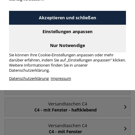
Akzeptieren und schließen
Häufig gesucht
Einstellungen anpassen
Versandtaschen C4
ohne Fenster
Nur Notwendige
Sie können Ihre Cookie-Einstellungen anpassen oder mehr
darüber erfahren, indem Sie auf „Einstellungen anpassen“ klicken.
Versandtaschen C4
Weitere Informationen finden Sie in unserer
mit Fenster
Datenschutzerklärung.
Datenschutzerklärung
Impressum
Versandtaschen C4
C4
Versandtaschen C4
C4 - mit Fenster - haftklebend
Versandtaschen C4
C4 - mit Fenster