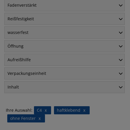
Fadenverstärkt
Reißfestigkeit
wasserfest
Öffnung
Aufreißhilfe
Verpackungseinheit
Inhalt
Ihre Auswahl:
C4
x
haftklebend
x
ohne Fenster
x