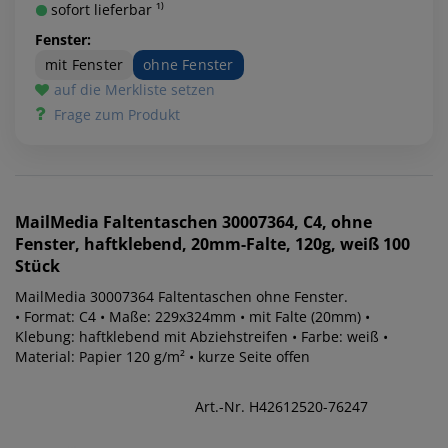
sofort lieferbar ¹⁾
Fenster:
mit Fenster
ohne Fenster
auf die Merkliste setzen
Frage zum Produkt
MailMedia
Faltentaschen 30007364, C4, ohne
Fenster, haftklebend, 20mm-Falte, 120g, weiß 100
Stück
MailMedia 30007364 Faltentaschen ohne Fenster.
• Format: C4 • Maße: 229x324mm • mit Falte (20mm) •
Klebung: haftklebend mit Abziehstreifen • Farbe: weiß •
Material: Papier 120 g/m² • kurze Seite offen
Art.-Nr. H42612520-76247