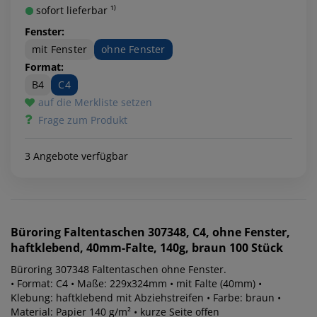
sofort lieferbar ¹⁾
Fenster:
mit Fenster
ohne Fenster
Format:
B4
C4
auf die Merkliste setzen
Frage zum Produkt
3 Angebote verfügbar
Büroring
Faltentaschen 307348, C4, ohne Fenster,
haftklebend, 40mm-Falte, 140g, braun 100 Stück
Büroring 307348 Faltentaschen ohne Fenster.
• Format: C4 • Maße: 229x324mm • mit Falte (40mm) •
Klebung: haftklebend mit Abziehstreifen • Farbe: braun •
Material: Papier 140 g/m² • kurze Seite offen