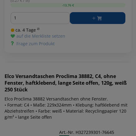
(0.27 € / St)
-13,76 €
Menge
ca. 4 Tage ²⁾
auf die Merkliste setzen
Frage zum Produkt
Elco
Versandtaschen Proclima 38882, C4, ohne
Fenster, haftklebend, lange Seite offen, 120g, weiß
250 Stück
Elco Proclima 38882 Versandtaschen ohne Fenster.
• Format: C4 • Maße: 229x324mm • Klebung: haftklebend mit
Abziehstreifen • Farbe: weiß • Material: Recyclingpapier 120
g/m² • lange Seite offen
Art.-Nr. H327239301-76645