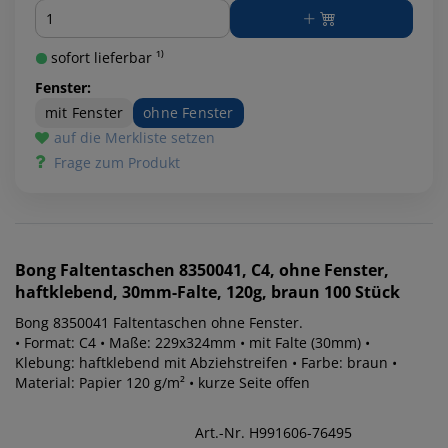
Menge
sofort lieferbar ¹⁾
Fenster:
mit Fenster
ohne Fenster
auf die Merkliste setzen
Frage zum Produkt
Bong
Faltentaschen 8350041, C4, ohne Fenster,
haftklebend, 30mm-Falte, 120g, braun 100 Stück
Bong 8350041 Faltentaschen ohne Fenster.
• Format: C4 • Maße: 229x324mm • mit Falte (30mm) •
Klebung: haftklebend mit Abziehstreifen • Farbe: braun •
Material: Papier 120 g/m² • kurze Seite offen
Art.-Nr. H991606-76495