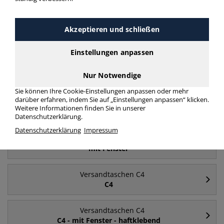
Versandtaschen C4 C4 haftklebend ohne Fenster
Akzeptieren und schließen
mehr Infos zur Kategorie
Einstellungen anpassen
Häufig gesucht
Nur Notwendige
Sie können Ihre Cookie-Einstellungen anpassen oder mehr
darüber erfahren, indem Sie auf „Einstellungen anpassen“ klicken.
Versandtaschen C4
Weitere Informationen finden Sie in unserer
ohne Fenster
Datenschutzerklärung.
Datenschutzerklärung
Impressum
Versandtaschen C4
mit Fenster
Versandtaschen C4
C4
Versandtaschen C4
C4 - mit Fenster - haftklebend