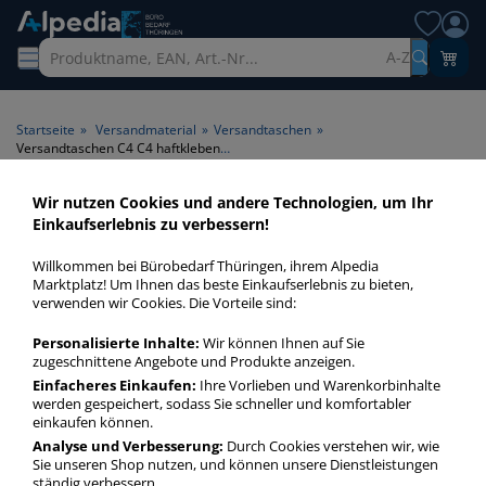
A-Z
Startseite
»
Versandmaterial
»
Versandtaschen
»
Versandtaschen C4 C4 haftklebend ohne Fenster
Wir nutzen Cookies und andere Technologien, um Ihr
Versandtaschen C4 C4
Einkaufserlebnis zu verbessern!
haftklebend ohne Fenster >
Willkommen bei Bürobedarf Thüringen, ihrem Alpedia
Format C4 > Fenster ohne
Marktplatz! Um Ihnen das beste Einkaufserlebnis zu bieten,
verwenden wir Cookies. Die Vorteile sind:
Fenster > Klebung
haftklebend
Personalisierte Inhalte:
Wir können Ihnen auf Sie
zugeschnittene Angebote und Produkte anzeigen.
Einfacheres Einkaufen:
Ihre Vorlieben und Warenkorbinhalte
Versandtaschen C4 C4 ohne Fenster haftklebend in bester
werden gespeichert, sodass Sie schneller und komfortabler
Qualität zum günstigen Preis. Finden Sie schnell
einkaufen können.
Versandtaschen C4 C4 ohne Fenster haftklebend mit unserer
Analyse und Verbesserung:
Durch Cookies verstehen wir, wie
Filter-Funktion.
Sie unseren Shop nutzen, und können unsere Dienstleistungen
ständig verbessern.