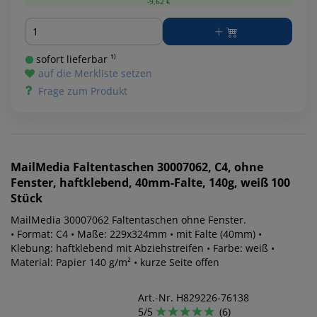
-9,62 €
Menge
sofort lieferbar ¹⁾
auf die Merkliste setzen
Frage zum Produkt
MailMedia
Faltentaschen 30007062, C4, ohne
Fenster, haftklebend, 40mm-Falte, 140g, weiß 100
Stück
MailMedia 30007062 Faltentaschen ohne Fenster.
• Format: C4 • Maße: 229x324mm • mit Falte (40mm) •
Klebung: haftklebend mit Abziehstreifen • Farbe: weiß •
Material: Papier 140 g/m² • kurze Seite offen
Art.-Nr. H829226-76138
5/5
(6)