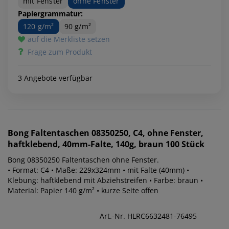
mit Fenster
ohne Fenster
Papiergrammatur:
120 g/m²
90 g/m²
auf die Merkliste setzen
Frage zum Produkt
3 Angebote verfügbar
Bong
Faltentaschen 08350250, C4, ohne Fenster,
haftklebend, 40mm-Falte, 140g, braun 100 Stück
Bong 08350250 Faltentaschen ohne Fenster.
• Format: C4 • Maße: 229x324mm • mit Falte (40mm) •
Klebung: haftklebend mit Abziehstreifen • Farbe: braun •
Material: Papier 140 g/m² • kurze Seite offen
Art.-Nr. HLRC6632481-76495