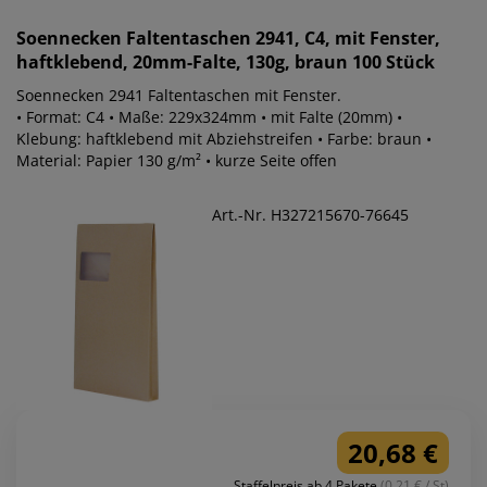
Soennecken
Faltentaschen 2941, C4, mit Fenster,
haftklebend, 20mm-Falte, 130g, braun 100 Stück
Soennecken 2941 Faltentaschen mit Fenster.
• Format: C4 • Maße: 229x324mm • mit Falte (20mm) •
Klebung: haftklebend mit Abziehstreifen • Farbe: braun •
Material: Papier 130 g/m² • kurze Seite offen
Art.-Nr. H327215670-76645
20,68 €
Staffelpreis ab 4 Pakete
(0.21 € / St)