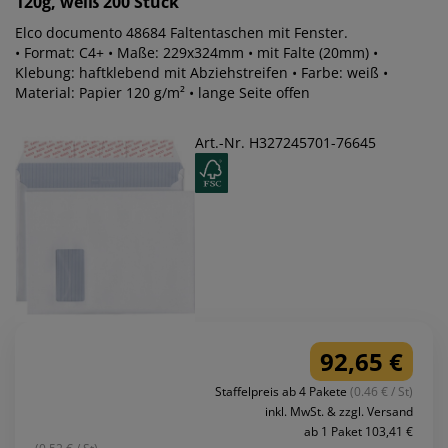
120g, weiß 200 Stück
Elco documento 48684 Faltentaschen mit Fenster.
• Format: C4+ • Maße: 229x324mm • mit Falte (20mm) •
Klebung: haftklebend mit Abziehstreifen • Farbe: weiß •
Material: Papier 120 g/m² • lange Seite offen
Art.-Nr. H327245701-76645
92,65 €
Staffelpreis ab 4 Pakete
(0.46 € / St)
inkl. MwSt. & zzgl. Versand
ab 1 Paket 103,41 €