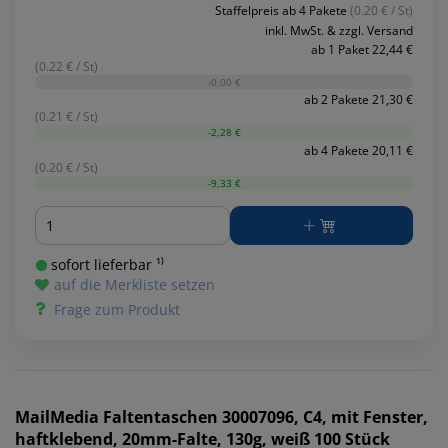
Staffelpreis ab 4 Pakete
(0.20 € / St)
inkl. MwSt. & zzgl. Versand
ab 1 Paket 22,44 €
(0.22 € / St)
-0,00 €
ab 2 Pakete 21,30 €
(0.21 € / St)
-2,28 €
ab 4 Pakete 20,11 €
(0.20 € / St)
-9,33 €
Menge
sofort lieferbar ¹⁾
auf die Merkliste setzen
Frage zum Produkt
MailMedia
Faltentaschen 30007096, C4, mit Fenster,
haftklebend, 20mm-Falte, 130g, weiß 100 Stück