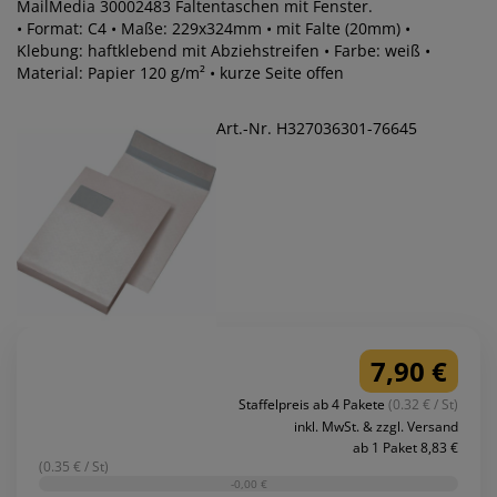
MailMedia 30002483 Faltentaschen mit Fenster.
• Format: C4 • Maße: 229x324mm • mit Falte (20mm) •
Klebung: haftklebend mit Abziehstreifen • Farbe: weiß •
Material: Papier 120 g/m² • kurze Seite offen
Art.-Nr. H327036301-76645
7,90 €
Staffelpreis ab 4 Pakete
(0.32 € / St)
inkl. MwSt. & zzgl. Versand
ab 1 Paket 8,83 €
(0.35 € / St)
-0,00 €