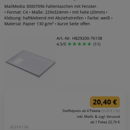
MailMedia 30007096 Faltentaschen mit Fenster.
• Format: C4 • Maße: 229x324mm • mit Falte (20mm) •
Klebung: haftklebend mit Abziehstreifen • Farbe: weiß •
Material: Papier 130 g/m² • kurze Seite offen
Art.-Nr. H829200-76138
4.5/5
(11)
20,40 €
Staffelpreis ab 4 Pakete
(0.20 € / St)
inkl. MwSt. & zzgl. Versand
ab 1 Paket 22,76 €
(0.23 € / St)