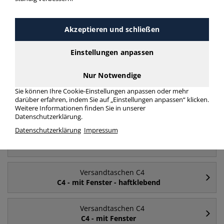
Akzeptieren und schließen
Häufig gesucht
Einstellungen anpassen
Versandtaschen C4
ohne Fenster
Nur Notwendige
Sie können Ihre Cookie-Einstellungen anpassen oder mehr
darüber erfahren, indem Sie auf „Einstellungen anpassen“ klicken.
Versandtaschen C4
Weitere Informationen finden Sie in unserer
mit Fenster
Datenschutzerklärung.
Datenschutzerklärung
Impressum
Versandtaschen C4
C4
Versandtaschen C4
C4 - mit Fenster - haftklebend
Versandtaschen C4
C4 - mit Fenster