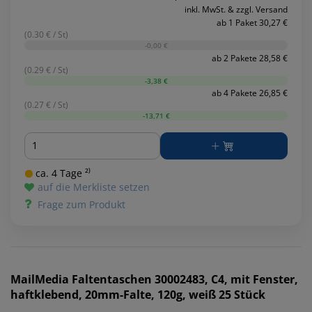
inkl. MwSt. & zzgl. Versand
ab 1 Paket 30,27 €
(0.30 € / St)
-0,00 €
ab 2 Pakete 28,58 €
(0.29 € / St)
-3,38 €
ab 4 Pakete 26,85 €
(0.27 € / St)
-13,71 €
Menge
ca. 4 Tage ²⁾
auf die Merkliste setzen
Frage zum Produkt
MailMedia
Faltentaschen 30002483, C4, mit Fenster,
haftklebend, 20mm-Falte, 120g, weiß 25 Stück