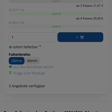
-0,00 €
ab 2 Pakete 21,61 €
(0.22 € / St)
-2,31 €
ab 4 Pakete 20,40 €
(0.20 € / St)
-9,47 €
Menge
sofort lieferbar ¹⁾
Faltenbreite:
20mm
40mm
auf die Merkliste setzen
Frage zum Produkt
3 Angebote verfügbar