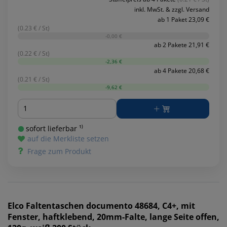
inkl. MwSt. & zzgl. Versand
ab 1 Paket 23,09 €
(0.23 € / St)
-0,00 €
ab 2 Pakete 21,91 €
(0.22 € / St)
-2,36 €
ab 4 Pakete 20,68 €
(0.21 € / St)
-9,62 €
Menge
sofort lieferbar ¹⁾
auf die Merkliste setzen
Frage zum Produkt
Elco
Faltentaschen documento 48684, C4+, mit
Fenster, haftklebend, 20mm-Falte, lange Seite offen,