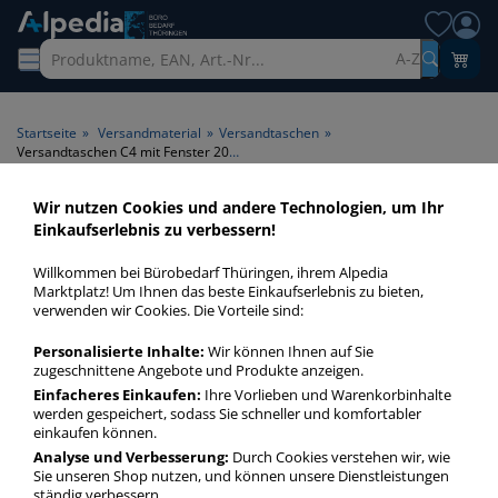
A-Z
Startseite
»
Versandmaterial
»
Versandtaschen
»
Versandtaschen C4 mit Fenster 20mm
Wir nutzen Cookies und andere Technologien, um Ihr
Versandtaschen C4 mit
Einkaufserlebnis zu verbessern!
Fenster 20mm > Fenster mit
Willkommen bei Bürobedarf Thüringen, ihrem Alpedia
Fenster > Faltenbreite 20mm
Marktplatz! Um Ihnen das beste Einkaufserlebnis zu bieten,
verwenden wir Cookies. Die Vorteile sind:
Versandtaschen C4 mit Fenster 20mm in bester Qualität
Personalisierte Inhalte:
Wir können Ihnen auf Sie
zum günstigen Preis. Finden Sie schnell Versandtaschen C4
zugeschnittene Angebote und Produkte anzeigen.
mit Fenster 20mm mit unserer Filter-Funktion.
Einfacheres Einkaufen:
Ihre Vorlieben und Warenkorbinhalte
werden gespeichert, sodass Sie schneller und komfortabler
einkaufen können.
Versandtaschen C4 mit Fenster 20mm
Analyse und Verbesserung:
Durch Cookies verstehen wir, wie
Sie unseren Shop nutzen, und können unsere Dienstleistungen
mehr Infos zur Kategorie
ständig verbessern.