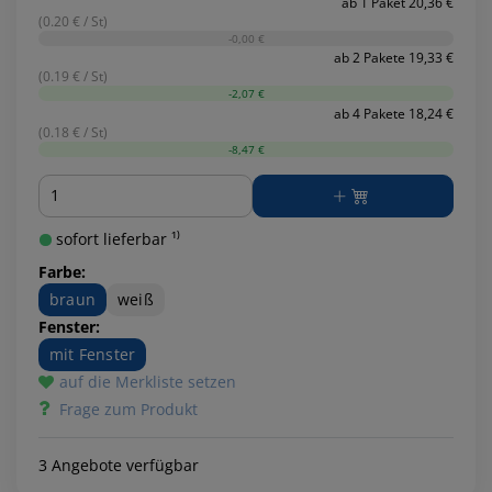
ab 1 Paket 20,36 €
(0.20 € / St)
-0,00 €
ab 2 Pakete 19,33 €
(0.19 € / St)
-2,07 €
ab 4 Pakete 18,24 €
(0.18 € / St)
-8,47 €
Menge
sofort lieferbar ¹⁾
Farbe:
braun
weiß
Fenster:
mit Fenster
auf die Merkliste setzen
Frage zum Produkt
3 Angebote verfügbar