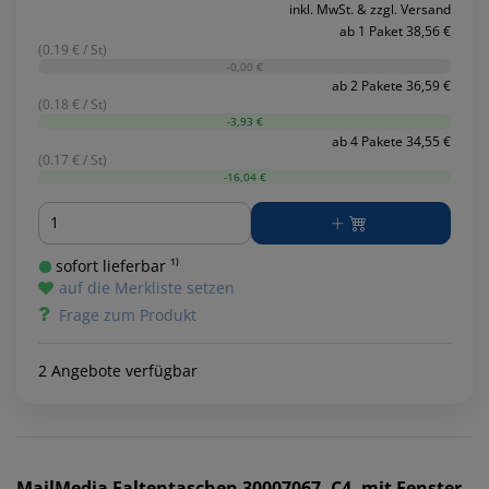
inkl. MwSt. & zzgl. Versand
ab 1 Paket 38,56 €
(0.19 € / St)
-0,00 €
ab 2 Pakete 36,59 €
(0.18 € / St)
-3,93 €
ab 4 Pakete 34,55 €
(0.17 € / St)
-16,04 €
Menge
sofort lieferbar ¹⁾
auf die Merkliste setzen
Frage zum Produkt
2 Angebote verfügbar
MailMedia
Faltentaschen 30007067, C4, mit Fenster,