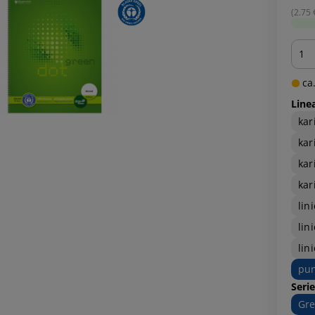
(2.75 €
Men
ca.
Line
kar
kar
kar
kar
lin
lin
lin
pun
Serie
Gr