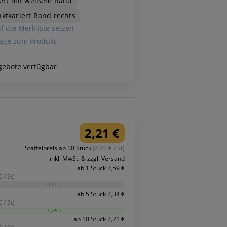
iert mit weißem Rand
ktkariert Rand rechts
f die Merkliste setzen
age zum Produkt
gebote verfügbar
2,21 €
Staffelpreis ab 10 Stück
(2.21 € / St)
inkl. MwSt. & zzgl. Versand
ab 1 Stück 2,59 €
 / St)
-0,00 €
ab 5 Stück 2,34 €
 / St)
-1,25 €
ab 10 Stück 2,21 €