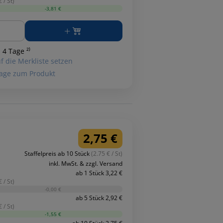
 / St)
-3,81 €
ge
 4 Tage ²⁾
f die Merkliste setzen
age zum Produkt
2,75 €
Staffelpreis ab 10 Stück
(2.75 € / St)
inkl. MwSt. & zzgl. Versand
ab 1 Stück 3,22 €
 / St)
-0,00 €
ab 5 Stück 2,92 €
 / St)
-1,55 €