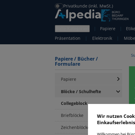
Privatkunde (inkl. MwSt.)
alle Kategorien
|
Papiere
|
Etik
Präsentation
|
Elektronik
|
Möbe
St
Papiere / Bücher /
Formulare
Papiere
Blöcke / Schulhefte
Collegeblock
Briefblöcke
Wir nutzen Cook
Einkaufserlebnis
C
Zeichenblöcke
Willkommen bei Büro