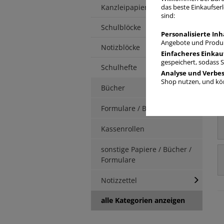
Kanzleipapier
das beste Einkaufserl
sind:
Schulblöcke
Personalisierte Inh
Angebote und Produk
Notizblöcke
Einfacheres Einkau
gespeichert, sodass 
Schulhefte
Analyse und Verbe
Shop nutzen, und kön
Bücher
Formulare / Berichte
Kassenrollen
sonstige Papiere / Bücher /
Formulare
Notizzettel
alle Kategorien anzeigen