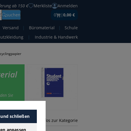
eferung ab 150 €
Merkliste
Anmelden
Z
suchen
0
|
0,00 €
Versand
|
Büromaterial
|
Schule
hutzkleidung
|
Industrie & Handwerk
cyclingpapier
erial
nden Sie
 und schließen
mehr Infos zur Kategorie
gen anpassen