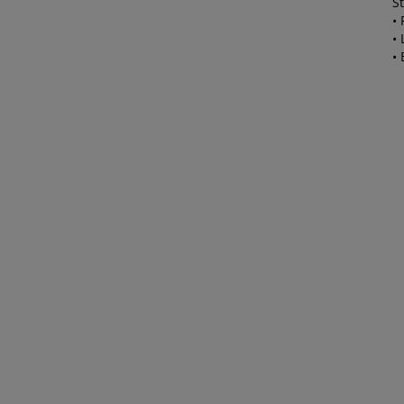
•
• 
• 