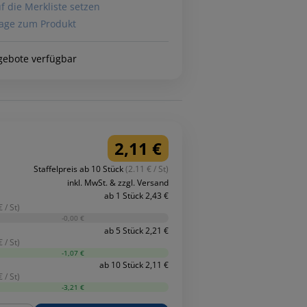
f die Merkliste setzen
age zum Produkt
gebote verfügbar
2,11 €
Staffelpreis ab 10 Stück
(2.11 € / St)
inkl. MwSt. & zzgl. Versand
ab 1 Stück 2,43 €
 / St)
-0,00 €
ab 5 Stück 2,21 €
 / St)
-1,07 €
ab 10 Stück 2,11 €
 / St)
-3,21 €