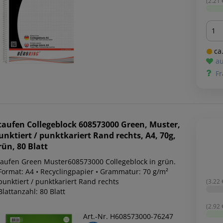
(2.21 €
Men
ca.
au
Fr
taufen
Collegeblock 608573000 Green, Muster,
unktiert / punktkariert Rand rechts, A4, 70g,
rün, 80 Blatt
Staufen Green Muster608573000 Collegeblock in grün.
 Format: A4 • Recyclingpapier • Grammatur: 70 g/m²
punktiert / punktkariert Rand rechts
(3.22 €
Blattanzahl: 80 Blatt
(2.92 €
Art.-Nr. H608573000-76247