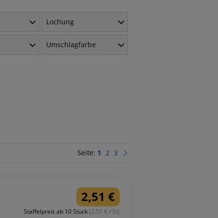
Lochung
Umschlagfarbe
Seite:
1
2
3
2,51 €
Staffelpreis ab 10 Stück
(2.51 € / St)