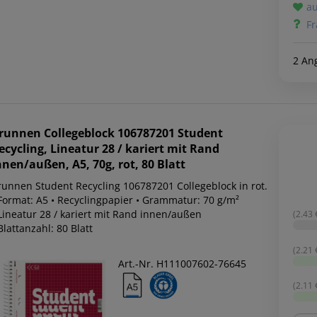
au
Fr
2 An
runnen
Collegeblock 106787201 Student
ecycling, Lineatur 28 / kariert mit Rand
nnen/außen, A5, 70g, rot, 80 Blatt
runnen Student Recycling 106787201 Collegeblock in rot.
 Format: A5 • Recyclingpapier • Grammatur: 70 g/m²
 Lineatur 28 / kariert mit Rand innen/außen
(2.43 €
Blattanzahl: 80 Blatt
(2.21 €
Art.-Nr. H111007602-76645
(2.11 €