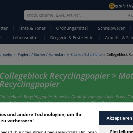
gratis Li
A-
etten
|
Tinte & Toner
|
Ordnungsmittel
|
Schreibwaren
|
l
|
Lebensmittel
|
Drogerie & Erste-Hilfe
|
Arbeits- & Sc
artseite
»
Papiere / Bücher / Formulare
»
Blöcke / Schulhefte
»
Collegeblock Re
Collegeblock Recyclingpapier > Mat
Recyclingpapier
Collegeblock Recyclingpapier in bester Qualität zum günstigen Preis. Fi
schnell Collegeblock Recyclingpapier mit unserer Filter-Funktion.
ies und andere Technologien, um Ihr
Akzeptieren
 zu verbessern!
ollegeblock Recyclingpapier
Einstellun
bedarf Thüringen, ihrem Alpedia Marktplatz! Um Ihnen