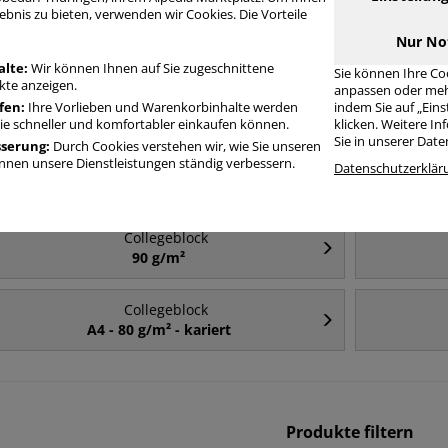
ebnis zu bieten, verwenden wir Cookies. Die Vorteile
Häufig gesucht
Nur No
alte:
Wir können Ihnen auf Sie zugeschnittene
Sie können Ihre Co
te anzeigen.
anpassen oder meh
Collegeblock
fen:
Ihre Vorlieben und Warenkorbinhalte werden
indem Sie auf „Ein
A4
Sie schneller und komfortabler einkaufen können.
klicken. Weitere I
Sie in unserer Dat
sserung:
Durch Cookies verstehen wir, wie Sie unseren
nen unsere Dienstleistungen ständig verbessern.
Collegeblock
Datenschutzerklär
A5
Collegeblock
90 g/m²
Collegeblock
A4 - 80 g/m² - kariert
Produkte filtern