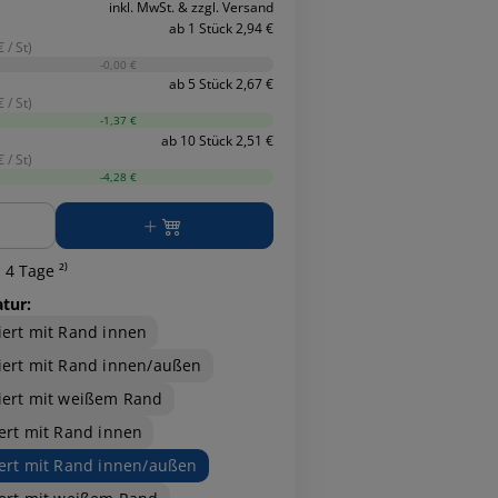
inkl. MwSt. & zzgl. Versand
ab 1 Stück 2,94 €
 / St)
-0,00 €
ab 5 Stück 2,67 €
 / St)
-1,37 €
ab 10 Stück 2,51 €
 / St)
-4,28 €
ge
 4 Tage ²⁾
atur:
iert mit Rand innen
iert mit Rand innen/außen
iert mit weißem Rand
iert mit Rand innen
iert mit Rand innen/außen