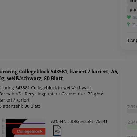
lin
pun
au
Fr
3 An
üroring
Collegeblock 543581, kariert / kariert, A5,
0g, weiß/schwarz, 80 Blatt
üroring 543581 Collegeblock in weiß/schwarz.
 Format: A5 • Recyclingpapier • Grammatur: 70 g/m²
kariert / kariert
Blattanzahl: 80 Blatt
(2.59 €
Art.-Nr. HBRG543581-76641
(2.34 €