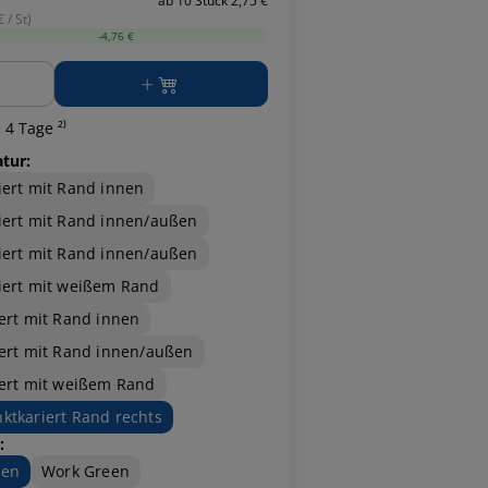
ab 10 Stück 2,75 €
 / St)
-4,76 €
ge
 4 Tage ²⁾
atur:
iert mit Rand innen
iert mit Rand innen/außen
iert mit Rand innen/außen
iert mit weißem Rand
iert mit Rand innen
iert mit Rand innen/außen
iert mit weißem Rand
ktkariert Rand rechts
:
een
Work Green