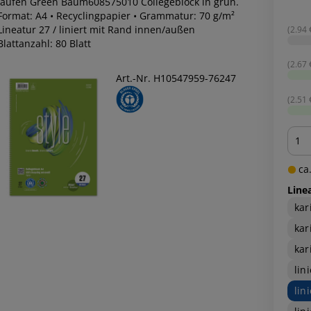
Staufen Green Baum608575010 Collegeblock in grün.
 Format: A4 • Recyclingpapier • Grammatur: 70 g/m²
Lineatur 27 / liniert mit Rand innen/außen
(2.94 €
Blattanzahl: 80 Blatt
(2.67 €
Art.-Nr. H10547959-76247
(2.51 €
Men
ca.
Line
kar
kar
kar
lin
lin