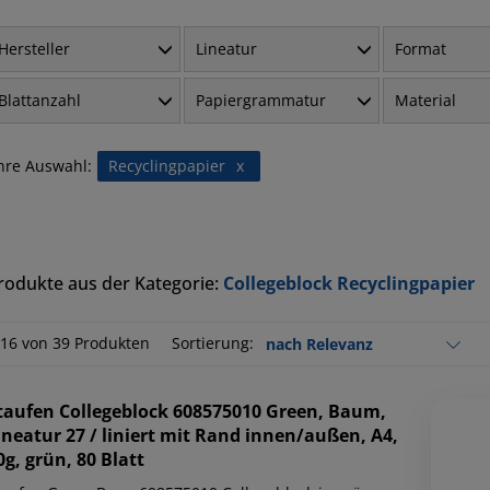
Hersteller
Lineatur
Format
Blattanzahl
Papiergrammatur
Material
hre Auswahl:
Recyclingpapier
x
rodukte aus der Kategorie:
Collegeblock Recyclingpapier
-16 von 39 Produkten
Sortierung:
taufen
Collegeblock 608575010 Green, Baum,
ineatur 27 / liniert mit Rand innen/außen, A4,
0g, grün, 80 Blatt