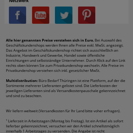
Netzwerk
Datenschutz
Bleistifte
Avery/Zweckform
Heftstreifen
Leitz
Radiergummis
Privatsphäre-Einstellungen
Blöcke
Bic
Kaffee
Läufer
Schnellhefter
Über uns
Boardmarker
Canon
Klebeband
Melitta
Sichthüllen
Impressum
Briefablagen
Color Copy
Klebestifte
Navigator
Stehsammler
Reklamation / Retouren
Briefumschläge
Durable
Klemmmappen
Pentel
Taschenrechner
Alle hier genannten Preise verstehen sich in Euro.
Bei Auswahl des
Geschäftskundenshops werden Ihnen alle Preise exkl. MwSt. angezeigt.
Vertrag widerrufen (Privatkunden)
Druckerpatronen
DYMO
Kopierpapier
Pelikan
Textmarker
Das Angebot im Geschäftskundenshop richtet sich ausschließlich an
Rabatte & Aktionen
Etiketten
Edding
Korrekturmittel
Pilot
Tintenroller
Industrie, Handwerk und Gewerbe, Handel sowie öffentliche
Einrichtungen und selbstständige Unternehmer. Durch Klick auf den Link
Fineliner
Esselte
Kugelschreiber
Pritt
Tintenpatronen
rechts oben können Sie zum Privatkundenshop wechseln. Alle Preise im
Folienschreiber
Faber-Castell
Mappen
Schneider
Toilettenpapier
Privatkundenshop verstehen sich inkl. gesetzlicher MwSt.
Formulare
Fellowes
Ordner
Stabilo
Toner
Multidistribution:
Büro Bedarf Thüringen ist eine Plattform, auf der die
Sortimente mehrerer Lieferanten gelistet sind. Die Lieferkosten der
Gelschreiber
Franken
Packband
Staedtler
Versandmaterial
jeweiligen Lieferanten sind als Versandkostenpauschale gekennzeichnet
Geschäftsbücher
Fripa
Permanentmarker
Tesa
Versandtaschen
und sind zu beachten.
HAN
Tipp-Ex
HP
alle Marken anzeigen
Wir liefern weltweit (Versandkosten für Ihr Land bitte voher erfragen).
¹
Lieferzeit in Arbeitstagen (Montag bis Freitag). Ist ein Artikel als sofort
lieferbar gekennzeichnet, versuchen wir den Artikel schnellstmöglich
innerhalb 1 Arbeitstages zu versenden. Die Angabe ist nicht