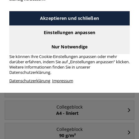
Akzeptieren und schließen
Häufig gesucht
Einstellungen anpassen
Collegeblock
A4
Nur Notwendige
Sie können Ihre Cookie-Einstellungen anpassen oder mehr
darüber erfahren, indem Sie auf „Einstellungen anpassen“ klicken.
Collegeblock
Weitere Informationen finden Sie in unserer
liniert
Datenschutzerklärung.
Datenschutzerklärung
Impressum
Collegeblock
A5
Collegeblock
A4 - liniert
Collegeblock
90 g/m²