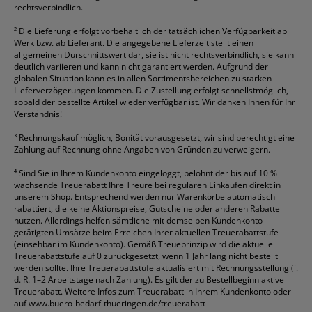
rechtsverbindlich.
²
Die Lieferung erfolgt vorbehaltlich der tatsächlichen Verfügbarkeit ab
Werk bzw. ab Lieferant. Die angegebene Lieferzeit stellt einen
allgemeinen Durschnittswert dar, sie ist nicht rechtsverbindlich, sie kann
deutlich variieren und kann nicht garantiert werden. Aufgrund der
globalen Situation kann es in allen Sortimentsbereichen zu starken
Lieferverzögerungen kommen. Die Zustellung erfolgt schnellstmöglich,
sobald der bestellte Artikel wieder verfügbar ist. Wir danken Ihnen für Ihr
Verständnis!
³
Rechnungskauf möglich, Bonität vorausgesetzt, wir sind berechtigt eine
Zahlung auf Rechnung ohne Angaben von Gründen zu verweigern.
⁴
Sind Sie in Ihrem Kundenkonto eingeloggt, belohnt der bis auf 10 %
wachsende Treuerabatt Ihre Treure bei regulären Einkäufen direkt in
unserem Shop. Entsprechend werden nur Warenkörbe automatisch
rabattiert, die keine Aktionspreise, Gutscheine oder anderen Rabatte
nutzen. Allerdings helfen sämtliche mit demselben Kundenkonto
getätigten Umsätze beim Erreichen Ihrer aktuellen Treuerabattstufe
(einsehbar im Kundenkonto). Gemäß Treueprinzip wird die aktuelle
Treuerabattstufe auf 0 zurückgesetzt, wenn 1 Jahr lang nicht bestellt
werden sollte. Ihre Treuerabattstufe aktualisiert mit Rechnungsstellung (i.
d. R. 1–2 Arbeitstage nach Zahlung). Es gilt der zu Bestellbeginn aktive
Treuerabatt. Weitere Infos zum Treuerabatt in Ihrem Kundenkonto oder
auf
www.buero-bedarf-thueringen.de/treuerabatt