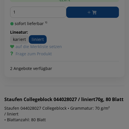
Menge
sofort lieferbar ¹⁾
Lineatur:
kariert
liniert
auf die Merkliste setzen
Frage zum Produkt
2 Angebote verfügbar
Staufen
Collegeblock 044028027 / liniert70g, 80 Blatt
Staufen 044028027 Collegeblock • Grammatur: 70 g/m²
/ liniert
• Blattanzahl: 80 Blatt