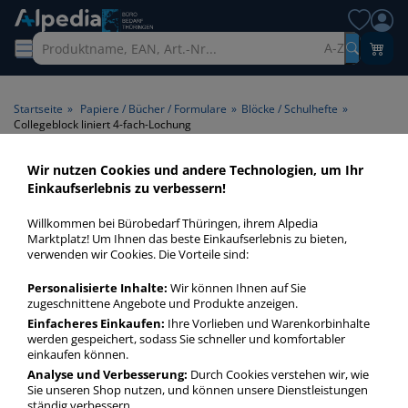
A-Z
Startseite
»
Papiere / Bücher / Formulare
»
Blöcke / Schulhefte
»
Collegeblock liniert 4-fach-Lochung
Wir nutzen Cookies und andere Technologien, um Ihr
Collegeblock liniert 4-fach-
Einkaufserlebnis zu verbessern!
Lochung > Lineatur liniert >
Willkommen bei Bürobedarf Thüringen, ihrem Alpedia
Lochung 4-fach-Lochung
Marktplatz! Um Ihnen das beste Einkaufserlebnis zu bieten,
verwenden wir Cookies. Die Vorteile sind:
Collegeblock liniert 4-fach-Lochung in bester Qualität zum
Personalisierte Inhalte:
Wir können Ihnen auf Sie
günstigen Preis. Finden Sie schnell Collegeblock liniert 4-
zugeschnittene Angebote und Produkte anzeigen.
fach-Lochung mit unserer Filter-Funktion.
Einfacheres Einkaufen:
Ihre Vorlieben und Warenkorbinhalte
werden gespeichert, sodass Sie schneller und komfortabler
einkaufen können.
Collegeblock liniert 4-fach-Lochung
Analyse und Verbesserung:
Durch Cookies verstehen wir, wie
Sie unseren Shop nutzen, und können unsere Dienstleistungen
mehr Infos zur Kategorie
ständig verbessern.