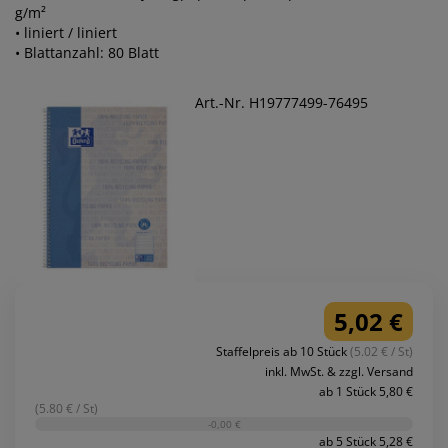
g/m²
• liniert / liniert
• Blattanzahl: 80 Blatt
Art.-Nr. H19777499-76495
5,02 €
Staffelpreis ab 10 Stück
(5.02 € / St)
inkl. MwSt. & zzgl. Versand
ab 1 Stück 5,80 €
(5.80 € / St)
-0,00 €
ab 5 Stück 5,28 €