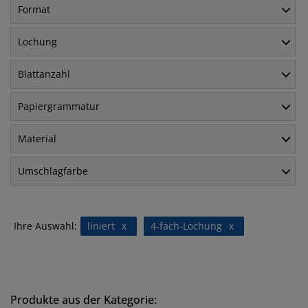
Format
Lochung
Blattanzahl
Papiergrammatur
Material
Umschlagfarbe
Ihre Auswahl:
liniert
x
4-fach-Lochung
x
Produkte aus der Kategorie: