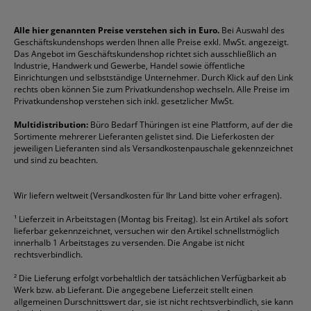
Impressum
Briefablagen
Color Copy
Klebestifte
Navigator
Stehsammler
Reklamation / Retouren
Briefumschläge
Durable
Klemmmappen
Pentel
Taschenrechner
Alle hier genannten Preise verstehen sich in Euro.
Bei Auswahl des
Geschäftskundenshops werden Ihnen alle Preise exkl. MwSt. angezeigt.
Vertrag widerrufen (Privatkunden)
Druckerpatronen
DYMO
Kopierpapier
Pelikan
Textmarker
Das Angebot im Geschäftskundenshop richtet sich ausschließlich an
Rabatte & Aktionen
Etiketten
Edding
Korrekturmittel
Pilot
Tintenroller
Industrie, Handwerk und Gewerbe, Handel sowie öffentliche
Einrichtungen und selbstständige Unternehmer. Durch Klick auf den Link
Fineliner
Esselte
Kugelschreiber
Pritt
Tintenpatronen
rechts oben können Sie zum Privatkundenshop wechseln. Alle Preise im
Folienschreiber
Faber-Castell
Mappen
Schneider
Toilettenpapier
Privatkundenshop verstehen sich inkl. gesetzlicher MwSt.
Formulare
Fellowes
Ordner
Stabilo
Toner
Multidistribution:
Büro Bedarf Thüringen ist eine Plattform, auf der die
Sortimente mehrerer Lieferanten gelistet sind. Die Lieferkosten der
Gelschreiber
Franken
Packband
Staedtler
Versandmaterial
jeweiligen Lieferanten sind als Versandkostenpauschale gekennzeichnet
Geschäftsbücher
Fripa
Permanentmarker
Tesa
Versandtaschen
und sind zu beachten.
HAN
Tipp-Ex
HP
alle Marken anzeigen
Wir liefern weltweit (Versandkosten für Ihr Land bitte voher erfragen).
¹
Lieferzeit in Arbeitstagen (Montag bis Freitag). Ist ein Artikel als sofort
lieferbar gekennzeichnet, versuchen wir den Artikel schnellstmöglich
innerhalb 1 Arbeitstages zu versenden. Die Angabe ist nicht
rechtsverbindlich.
²
Die Lieferung erfolgt vorbehaltlich der tatsächlichen Verfügbarkeit ab
Werk bzw. ab Lieferant. Die angegebene Lieferzeit stellt einen
allgemeinen Durschnittswert dar, sie ist nicht rechtsverbindlich, sie kann