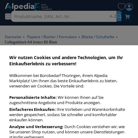
A-Z
Startseite
»
Papiere / Bücher / Formulare
»
Blöcke / Schulhefte
»
Collegeblock A4 liniert 80 Blatt
Wir nutzen Cookies und andere Technologien, um Ihr
Collegeblock A4 liniert 80
Einkaufserlebnis zu verbessern!
Blatt > Lineatur liniert >
Willkommen bei Bürobedarf Thüringen, ihrem Alpedia
Format A4 > Blattanzahl 80
Marktplatz! Um Ihnen das beste Einkaufserlebnis zu bieten,
verwenden wir Cookies. Die Vorteile sind:
Blatt
Personalisierte Inhalte:
Wir können Ihnen auf Sie
zugeschnittene Angebote und Produkte anzeigen.
Collegeblock A4 liniert 80 Blatt in bester Qualität zum
günstigen Preis. Finden Sie schnell Collegeblock A4 liniert 80
Einfacheres Einkaufen:
Ihre Vorlieben und Warenkorbinhalte
werden gespeichert, sodass Sie schneller und komfortabler
Blatt mit unserer Filter-Funktion.
einkaufen können.
Analyse und Verbesserung:
Durch Cookies verstehen wir, wie
Sie unseren Shop nutzen, und können unsere Dienstleistungen
Collegeblock A4 liniert 80 Blatt
ständig verbessern.