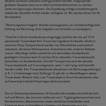
deutlich variieren und kann nicht garantiert werden. Aufgrund der
globalen Situation kann es in allen Sortimentsbereichen zu starken
Lieferverzögerungen kommen. Die Zustellung erfolgt schnellstmöglich,
sobald der bestellte Artikel wieder verfügbar ist. Wir danken Ihnen für Ihr
Verständnis!
³
Rechnungskauf möglich, Bonität vorausgesetzt, wir sind berechtigt eine
Zahlung auf Rechnung ohne Angaben von Gründen zu verweigern.
⁴
Sind Sie in Ihrem Kundenkonto eingeloggt, belohnt der bis auf 10 %
wachsende Treuerabatt Ihre Treure bei regulären Einkäufen direkt in
unserem Shop. Entsprechend werden nur Warenkörbe automatisch
rabattiert, die keine Aktionspreise, Gutscheine oder anderen Rabatte
nutzen. Allerdings helfen sämtliche mit demselben Kundenkonto
getätigten Umsätze beim Erreichen Ihrer aktuellen Treuerabattstufe
(einsehbar im Kundenkonto). Gemäß Treueprinzip wird die aktuelle
Treuerabattstufe auf 0 zurückgesetzt, wenn 1 Jahr lang nicht bestellt
werden sollte. Ihre Treuerabattstufe aktualisiert mit Rechnungsstellung (i.
d. R. 1–2 Arbeitstage nach Zahlung). Es gilt der zu Bestellbeginn aktive
Treuerabatt. Weitere Infos zum Treuerabatt in Ihrem Kundenkonto oder
auf
www.buero-bedarf-thueringen.de/treuerabatt
Die im Onlineshop beworbene 24-Stunden-Versandbereitschaft bezieht
sich auf Waren, die mit einer Lieferzeit von 1 Tag(e) gekennzeichnet sind.
Markennamen, Warenzeichen sowie sämtliche Artikelbilder sind
Eigentum ihrer rechtmäßigen Urheber und dienen hier nur zur