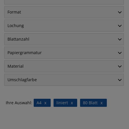
Format
Lochung
Blattanzahl
Papiergrammatur
Material
Umschlagfarbe
Ihre Auswahl:
A4
x
liniert
x
80 Blatt
x