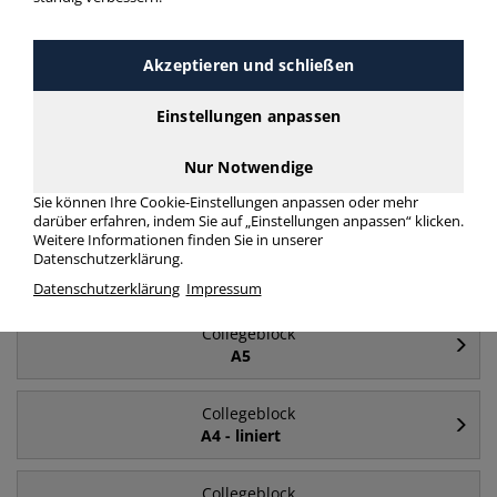
mehr Infos zur Kategorie
Akzeptieren und schließen
Häufig gesucht
Einstellungen anpassen
Nur Notwendige
Collegeblock
A4
Sie können Ihre Cookie-Einstellungen anpassen oder mehr
darüber erfahren, indem Sie auf „Einstellungen anpassen“ klicken.
Weitere Informationen finden Sie in unserer
Collegeblock
Datenschutzerklärung.
liniert
Datenschutzerklärung
Impressum
Collegeblock
A5
Collegeblock
A4 - liniert
Collegeblock