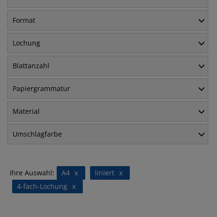
Format
Lochung
Blattanzahl
Papiergrammatur
Material
Umschlagfarbe
Ihre Auswahl:
A4
x
liniert
x
4-fach-Lochung
x