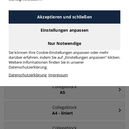
mehr Infos zur Kategorie
Akzeptieren und schließen
Häufig gesucht
Einstellungen anpassen
Nur Notwendige
Collegeblock
A4
Sie können Ihre Cookie-Einstellungen anpassen oder mehr
darüber erfahren, indem Sie auf „Einstellungen anpassen“ klicken.
Weitere Informationen finden Sie in unserer
Collegeblock
Datenschutzerklärung.
liniert
Datenschutzerklärung
Impressum
Collegeblock
A5
Collegeblock
A4 - liniert
Collegeblock