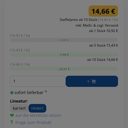
14,66 €
Staffelpreis ab 10 Stück
(14.66 € / St)
inkl. MwSt. & zzgl. Versand
ab 1 Stück 16,92 €
(16.92 € / St)
-0,00 €
ab 5 Stück 15,43 €
(15.43 € / St)
-7,44 €
ab 10 Stück 14,66 €
(14.66 € / St)
-22,61 €
Menge
sofort lieferbar ¹⁾
Lineatur:
kariert
liniert
auf die Merkliste setzen
Frage zum Produkt