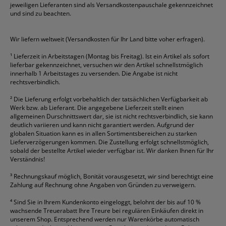
jeweiligen Lieferanten sind als Versandkostenpauschale gekennzeichnet
Geschäftsbücher
Fripa
Permanentmarker
Tesa
Versandtaschen
und sind zu beachten.
HAN
Tipp-Ex
HP
alle Marken anzeigen
Wir liefern weltweit (Versandkosten für Ihr Land bitte voher erfragen).
¹
Lieferzeit in Arbeitstagen (Montag bis Freitag). Ist ein Artikel als sofort
lieferbar gekennzeichnet, versuchen wir den Artikel schnellstmöglich
innerhalb 1 Arbeitstages zu versenden. Die Angabe ist nicht
rechtsverbindlich.
²
Die Lieferung erfolgt vorbehaltlich der tatsächlichen Verfügbarkeit ab
Werk bzw. ab Lieferant. Die angegebene Lieferzeit stellt einen
allgemeinen Durschnittswert dar, sie ist nicht rechtsverbindlich, sie kann
deutlich variieren und kann nicht garantiert werden. Aufgrund der
globalen Situation kann es in allen Sortimentsbereichen zu starken
Lieferverzögerungen kommen. Die Zustellung erfolgt schnellstmöglich,
sobald der bestellte Artikel wieder verfügbar ist. Wir danken Ihnen für Ihr
Verständnis!
³
Rechnungskauf möglich, Bonität vorausgesetzt, wir sind berechtigt eine
Zahlung auf Rechnung ohne Angaben von Gründen zu verweigern.
⁴
Sind Sie in Ihrem Kundenkonto eingeloggt, belohnt der bis auf 10 %
wachsende Treuerabatt Ihre Treure bei regulären Einkäufen direkt in
unserem Shop. Entsprechend werden nur Warenkörbe automatisch