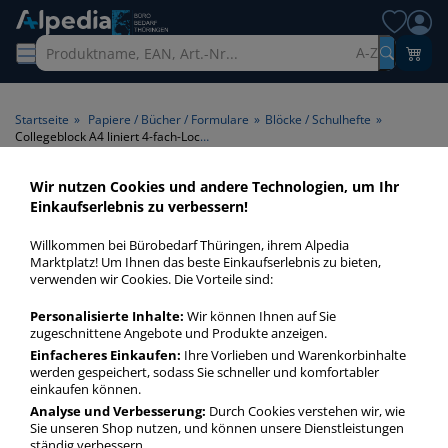
A-Z
Startseite
»
Papiere / Bücher / Formulare
»
Blöcke / Schulhefte
»
Collegeblock A4 liniert 4-fach-Lochung
Wir nutzen Cookies und andere Technologien, um Ihr
Collegeblock A4 liniert 4-fach-
Einkaufserlebnis zu verbessern!
Lochung > Lineatur liniert >
Willkommen bei Bürobedarf Thüringen, ihrem Alpedia
Format A4 > Lochung 4-fach-
Marktplatz! Um Ihnen das beste Einkaufserlebnis zu bieten,
verwenden wir Cookies. Die Vorteile sind:
Lochung
Personalisierte Inhalte:
Wir können Ihnen auf Sie
zugeschnittene Angebote und Produkte anzeigen.
Collegeblock A4 liniert 4-fach-Lochung in bester Qualität
zum günstigen Preis. Finden Sie schnell Collegeblock A4
Einfacheres Einkaufen:
Ihre Vorlieben und Warenkorbinhalte
werden gespeichert, sodass Sie schneller und komfortabler
liniert 4-fach-Lochung mit unserer Filter-Funktion.
einkaufen können.
Analyse und Verbesserung:
Durch Cookies verstehen wir, wie
Sie unseren Shop nutzen, und können unsere Dienstleistungen
Collegeblock A4 liniert 4-fach-Lochung
ständig verbessern.