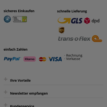
sicheres Einkaufen
einfaches Zahlen
schnelle Lieferung
· Rechnung
· Vorkasse
einfach Zahlen
· Rechnung
· Vorkasse
+
Ihre Vorteile
+
gratis Lieferung ab 150 € Warenwert
Newsletter empfangen
Kauf auf Rechnung³
+
Keine unerwünschte Werbung
Kundenservice