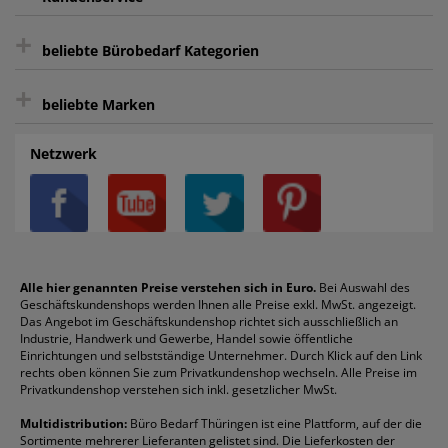
sicher Shoppen durch SSL
+
Bewertungs-Community
Sie können sich zu jeder Zeit abmelden.
Kontakt
beliebte Bürobedarf Kategorien
intelligentes Kundenkonto
Bürobedarf-Ratgeber
+
FAQ
Aktenvernichter
Haftnotizen
Prospekthüllen
beliebte Marken
Auftragspauschale
Archivboxen
Hängeregistratur
Registraturen
AGB
Batterien
Alco
Heftgeräte
Landré
Rückenschilder
Netzwerk
Datenschutz
Bleistifte
Avery/Zweckform
Heftstreifen
Leitz
Radiergummis
Privatsphäre-Einstellungen
Blöcke
Bic
Kaffee
Läufer
Schnellhefter
Über uns
Boardmarker
Canon
Klebeband
Melitta
Sichthüllen
Impressum
Briefablagen
Color Copy
Klebestifte
Navigator
Stehsammler
Reklamation / Retouren
Briefumschläge
Durable
Klemmmappen
Pentel
Taschenrechner
Alle hier genannten Preise verstehen sich in Euro.
Bei Auswahl des
Geschäftskundenshops werden Ihnen alle Preise exkl. MwSt. angezeigt.
Vertrag widerrufen (Privatkunden)
Druckerpatronen
DYMO
Kopierpapier
Pelikan
Textmarker
Das Angebot im Geschäftskundenshop richtet sich ausschließlich an
Rabatte & Aktionen
Etiketten
Edding
Korrekturmittel
Pilot
Tintenroller
Industrie, Handwerk und Gewerbe, Handel sowie öffentliche
Einrichtungen und selbstständige Unternehmer. Durch Klick auf den Link
Fineliner
Esselte
Kugelschreiber
Pritt
Tintenpatronen
rechts oben können Sie zum Privatkundenshop wechseln. Alle Preise im
Folienschreiber
Faber-Castell
Mappen
Schneider
Toilettenpapier
Privatkundenshop verstehen sich inkl. gesetzlicher MwSt.
Formulare
Fellowes
Ordner
Stabilo
Toner
Multidistribution:
Büro Bedarf Thüringen ist eine Plattform, auf der die
Sortimente mehrerer Lieferanten gelistet sind. Die Lieferkosten der
Gelschreiber
Franken
Packband
Staedtler
Versandmaterial